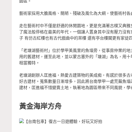
園區。
藝術家採用大膽風格、簡陋、殘破及風化為大綱，使藝術村各
走在藝術村中不僅是舒適的休閒園地，更是充滿著古樸又典雅
了魔法般停格在最美的年代，一個讓人置身其中沒有壓力沒有
子 有仿古紅樓也有古代戲曲中的茶樓 還有亭台樓閣更有家徒
「老塘湖藝術村」位於學甲美風里的魚塭旁，從事房仲業的地
用的舊建材，運至此地，並以蒙古塞外的「塘湖」為名，用十
相當獨特。
老塘湖創辦人匡進福，熱愛古建築物的美成痴，有感於很多古
好古建材。蒐集數量日漸增多，因此將台南學甲一處荒蕪魚塭
建材，匡進福不惜變賣土地，執著地為園區帶來不同風貌，學
黃金海岸方舟