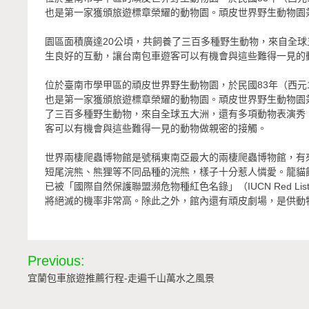
也是第一家獲頒旅遊標章榮耀的動物園。頑皮世界野生動物園
園區面積廣達20公頃，共飼養了三百多種野生動物，來自全
生良好的互動，讓台南包車遊客可以有機會與這些難得一見的
位於臺南市學甲區的頑皮世界野生動物園，於民國83年（西元
也是第一家獲頒旅遊標章榮耀的動物園。頑皮世界野生動物園
了三百多種野生動物，來自全球五大洲，還有多項動物表演秀
客可以有機會與這些難得一見的動物做親密的接觸。
世界兩棲爬蟲博物館是號稱東南亞最大的兩棲爬蟲博物館，有
短尾浣熊、熊狸等不同品種的浣熊，樣子十分惹人憐愛。龍貓
已被「國際自然保護聯盟瀕危物種紅色名錄」（IUCN Red List 
將絕滅的機率非常高。除此之外，館內還有頑皮劇場，是供動
文
Previous:
章
宜蘭包車旅遊推薦行程-走遍千山萬水之風景