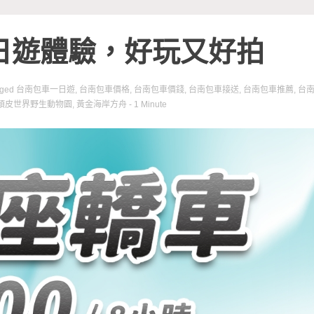
日遊體驗，好玩又好拍
gged
台南包車一日遊
,
台南包車價格
,
台南包車價錢
,
台南包車接送
,
台南包車推薦
,
台
頑皮世界野生動物園
,
黃金海岸方舟
- 1 Minute