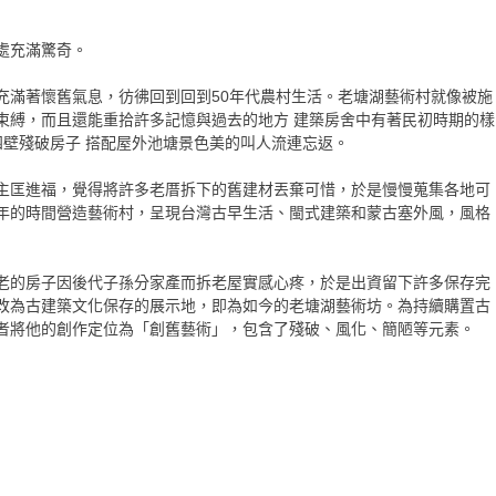
處充滿驚奇。
充滿著懷舊氣息，彷彿回到回到50年代農村生活。老塘湖藝術村就像被施
束縛，而且還能重拾許多記憶與過去的地方 建築房舍中有著民初時期的樣
四壁殘破房子 搭配屋外池塘景色美的叫人流連忘返。
主匡進福，覺得將許多老厝拆下的舊建材丟棄可惜，於是慢慢蒐集各地可
年的時間營造藝術村，呈現台灣古早生活、閩式建築和蒙古塞外風，風格
老的房子因後代子孫分家產而拆老屋實感心疼，於是出資留下許多保存完
改為古建築文化保存的展示地，即為如今的老塘湖藝術坊。為持續購置古
者將他的創作定位為「創舊藝術」，包含了殘破、風化、簡陋等元素。