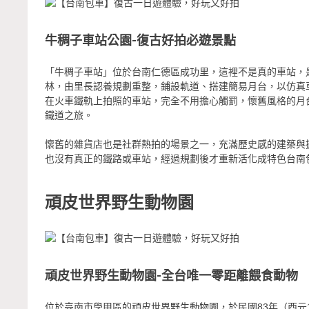
牛稠子車站公園-復古好拍必遊景點
「牛稠子車站」位於台南仁德區成功里，這裡不是真的車站，
林，由里長認養規劃重整，鋪設軌道、搭建簡易月台，以仿真
在火車鐵軌上拍照的車站，完全不用擔心觸罰，懷舊風格的月
鐵道之旅。
懷舊的雜貨店也是社群熱拍的場景之一，充滿歷史感的建築與
也沒有真正的鐵路或車站，經過規劃後才重新活化成特色台南
頑皮世界野生動物園
頑皮世界野生動物園-全台唯一零距離餵食動物
位於臺南市學甲區的頑皮世界野生動物園，於民國83年（西元