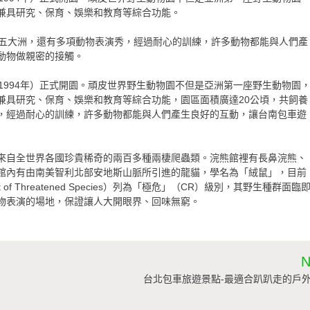
兼具研究、保育、娛樂和教育等綜合功能。
球五大洲，還有多項動物表演秀，經過耐心的訓練，許多動物都能與人們產
動物做親密的接觸。
1994年）正式開園。頑皮世界野生動物園不但是亞洲第一座野生動物園
兼具研究、保育、娛樂和教育等綜合功能，園區面積廣達20公頃，共飼養
，經過耐心的訓練，許多動物都能與人們產生良好的互動，讓台南包車遊
來自全世界各國珍貴稀奇的兩百多種兩棲爬蟲類。浣熊館裡有長鼻浣熊、
館內有由南美智利北部安地斯山脈所引進的龍貓，學名為「絨鼠」，目前
of Threatened Species）列為「極危」（CR）級別，其野生種群面臨
物表演的場地，保證讓人大開眼界、回味無窮。
N
台北包車旅遊景點-最適合趴趴走的戶外