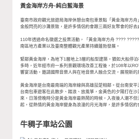
黃金海岸方舟-純白藍海景
臺南市政府觀光旅遊局海岸休憩台南包車景點「黃金海岸方舟
金般閃亮的沙灘景致，是許多情侶約會跟三兩好友聚會的好去
110年透過命名徵選之投票活動，「黃金海岸方舟 ???? ??
南區地方產業以及臺南整體觀光產業持續蓬勃發展。
緊鄰黃金海岸，為地下1層地上3層的船型建築，猶如大船停
多時，近年經市府一系列景觀環境改善工程後，於108年以R
響宴活動，邀請國際音樂人與在地音樂人融合交流，展現新的
黃金海岸是台南最南端的海岸線與高雄茄萣相鄰。從台南安平
台南包車遊客在此散步、踏浪、放風箏，金黃色的夕陽打在沙
來，日落傍晚時分是黃金海岸最熱鬧的時候，入夜後人潮不但
起，從熱情的黃金海岸變身為浪漫的月光海岸，是許多情侶約
牛稠子車站公園