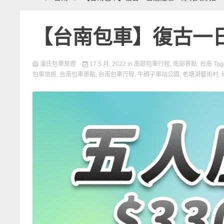
【台南包車】復古一
潘氏包車旅遊
17 5 月, 2022
in
南部包車行程
,
南部景點
,
台南
Ta
包車旅遊
,
台南包車景點
,
台南包車行程
,
牛稠子車站公園
,
老塘湖藝術村
,