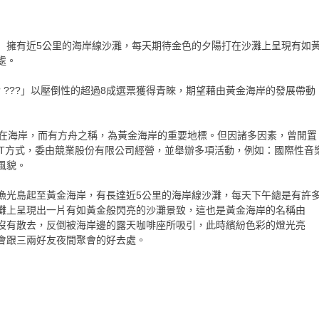
」擁有近5公里的海岸線沙灘，每天期待金色的夕陽打在沙灘上呈現有如
處。
??? ???」以壓倒性的超過8成選票獲得青睞，期望藉由黃金海岸的發展帶動
泊在海岸，而有方舟之稱，為黃金海岸的重要地標。但因諸多因素，曾閒置
OT方式，委由競業股份有限公司經營，並舉辦多項活動，例如：國際性音
風貌。
漁光島起至黃金海岸，有長達近5公里的海岸線沙灘，每天下午總是有許
灘上呈現出一片有如黃金般閃亮的沙灘景致，這也是黃金海岸的名稱由
沒有散去，反倒被海岸邊的露天咖啡座所吸引，此時繽紛色彩的燈光亮
會跟三兩好友夜間聚會的好去處。