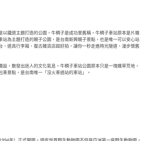
是以鐵道主題打造的公園，牛稠子是成功里舊稱，牛稠子車站原本是片雜
車站為主題打造的親子公園，是台南新興親子景點，也是唯一可以安心站
台、道具行李箱、復古雜貨店超好拍，讓你一秒走進時光隧道、漫步懷舊
擺設，散發出迷人的文化氣息。牛稠子車站公園原本只是一塊雜草荒地，
包車景點，是台南唯一「沒火車過站的車站」。
1994年）正式開園。頑皮世界野生動物園不但是亞洲第一座野生動物園