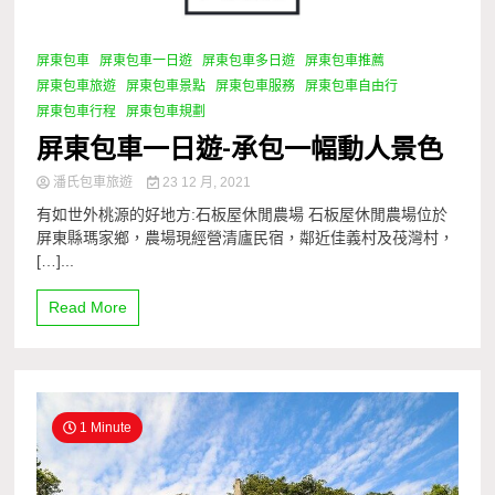
屏東包車
屏東包車一日遊
屏東包車多日遊
屏東包車推薦
屏東包車旅遊
屏東包車景點
屏東包車服務
屏東包車自由行
屏東包車行程
屏東包車規劃
屏東包車一日遊-承包一幅動人景色
潘氏包車旅遊
23 12 月, 2021
有如世外桃源的好地方:石板屋休閒農場 石板屋休閒農場位於
屏東縣瑪家鄉，農場現經營清廬民宿，鄰近佳義村及茷灣村，
[…]...
Read More
1 Minute