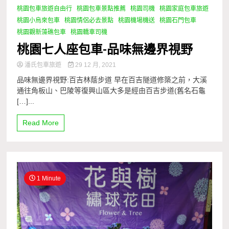
桃園包車旅遊自由行
桃園包車景點推薦
桃園司機
桃園家庭包車旅遊
桃園小烏來包車
桃園情侶必去景點
桃園機場機送
桃園石門包車
桃園觀新藻礁包車
桃園轎車司機
桃園七人座包車-品味無邊界視野
潘氏包車旅遊
29 12 月, 2021
品味無邊界視野:百吉林蔭步道 早在百吉隧道修築之前，大溪
通往角板山、巴陵等復興山區大多是經由百吉步道(舊名石龜
[…]...
Read More
1 Minute