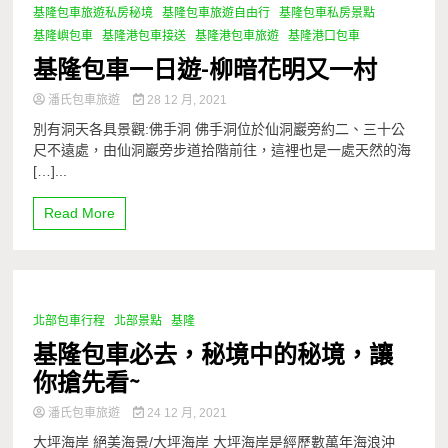
基隆包車旅遊私房秘境
基隆包車旅遊自由行
基隆包車私房景點
基隆嶼包車
基隆港包車接送
基隆港包車旅遊
基隆港口包車
基隆包車一日遊-柳暗花明又一村
潘氏包車旅遊
28 12 月, 2021
別有洞天各具景觀:佛手洞 佛手洞位於仙洞巖旁約二、三十公
尺不遠處，由仙洞巖旁步道拾階前往，這裡也是一處天然的海
[…]...
Read More
北部包車行程
北部景點
基隆
1 Minute
基隆包車必去，秘境中的秘境，讓
你搶先看~
潘氏包車旅遊
24 12 月, 2021
大坪海岸 絕美海景/大坪海岸 大坪海岸是經歷數萬年海浪沖