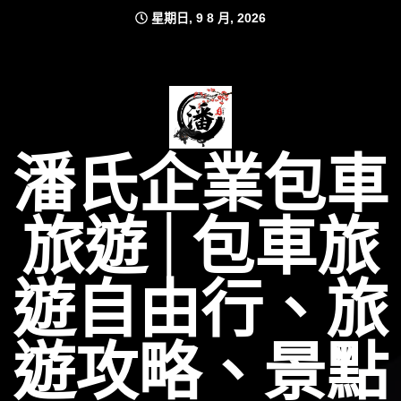
Skip
星期日, 9 8 月, 2026
to
content
潘氏企業包車
旅遊│包車旅
遊自由行、旅
遊攻略、景點