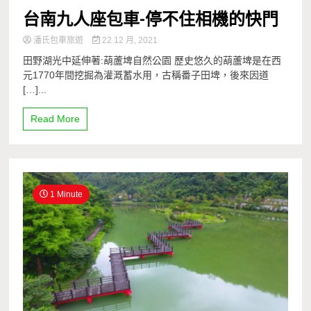
台南九人座包車-停不住相機的快門
潘氏包車旅遊
22 12 月, 2021
田野湖光中延伸著:葫蘆埤自然公園 歷史悠久的葫蘆埤是在西
元1770年間挖掘為灌溉蓄水用，古稱番子田埤，後來因道
[…]...
Read More
1 Minute