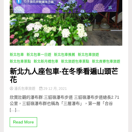
新北包車
新北包車一日遊
新北包車推薦
新北包車旅遊
新北包車景點
新北新月橋包車
新北旅遊包車景點
新北貢寮包車旅遊
新北九人座包車-在冬季看遍山頭芒
花
潘氏包車旅遊
29 12 月, 2021
欣賞壯觀的瀑布群:三貂嶺瀑布步道 三貂嶺瀑布步道總長2.71
公里，三貂嶺瀑布群也稱為「三層瀑布」，第一層「合谷
[…]...
Read More