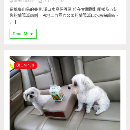
潘氏包車旅遊
24 12 月, 2021
遠眺龜山島的美景:溪口水鳥保護區 位在宜蘭縣壯圍鄉及五結
鄉的蘭陽溪兩側，占地二百零六公頃的蘭陽溪口水鳥保護區，
[…]...
Read More
1 Minute