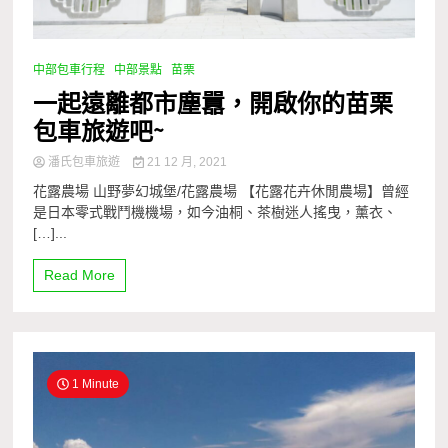
中部包車行程
中部景點
苗栗
一起遠離都市塵囂，開啟你的苗栗
包車旅遊吧~
潘氏包車旅遊
21 12 月, 2021
花露農場 山野夢幻城堡/花露農場 【花露花卉休閒農場】曾經
是日本零式戰鬥機機場，如今油桐、茶樹迷人搖曳，薰衣、
[…]...
Read More
1 Minute