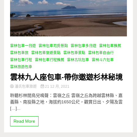
雲林包車一日遊
雲林包車司房景點
雲林包車多日遊
雲林包車推薦
雲林包車旅
雲林包車旅遊景點
雲林包車景點
雲林包車自由行
雲林包車行程
雲林包車行程推薦
雲林古坑包車
雲林斗六包車
雲林旅遊包車
雲林九人座包車-帶你遨遊杉林秘境
潘氏包車旅遊
21 12 月, 2021
聆聽杉林間鳥兒鳴聲：雲嶺之丘 雲嶺之丘為跨越雲林縣、嘉
義縣、南投縣之地，海拔約1650公尺，觀賞日出、夕陽及雲
[…]...
Read More