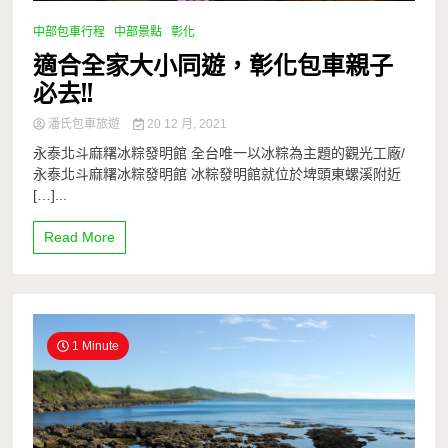
中部包車行程
中部景點
彰化
適合全家大小同遊，彰化包車親子
必去!!
潘氏包車旅遊
20 12 月, 2021
永泰北斗麻糬冰粽發明館 全台唯一以冰粽為主題的觀光工廠/
永泰北斗麻糬冰粽發明館 冰粽發明館就位於埤頭東螺溪附近
[…]...
Read More
1 Minute