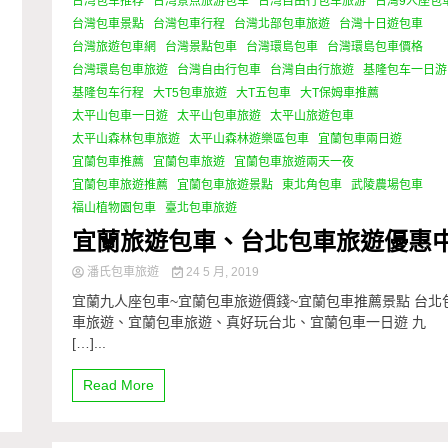
台湾包车推荐
台湾景点旅游包车
台湾自由行包车旅游
台灣9人座包
台灣包車景點
台灣包車行程
台灣北部包車旅遊
台灣十日遊包車
台灣旅遊包車網
台灣景點包車
台灣環島包車
台灣環島包車價格
台灣環島包車旅遊
台灣自由行包車
台灣自由行旅遊
基隆包车一日游
基隆包车行程
大T5包車旅遊
大T五包車
大T保姆車推薦
太平山包車一日遊
太平山包車旅遊
太平山旅遊包車
太平山森林包車旅遊
太平山森林遊樂區包車
宜蘭包車兩日遊
宜蘭包車推薦
宜蘭包車旅遊
宜蘭包車旅遊兩天一夜
宜蘭包車旅遊推薦
宜蘭包車旅遊景點
東北角包車
武陵農場包車
福山植物園包車
臺北包車旅遊
宜蘭旅遊包車、台北包車旅遊優惠
潘氏包車旅遊
24 5 月, 2019
宜蘭九人座包車~宜蘭包車旅遊價錢~宜蘭包車推薦景點 台北
車旅遊、宜蘭包車旅遊、真好玩台北、宜蘭包車一日遊 九
[…]...
Read More