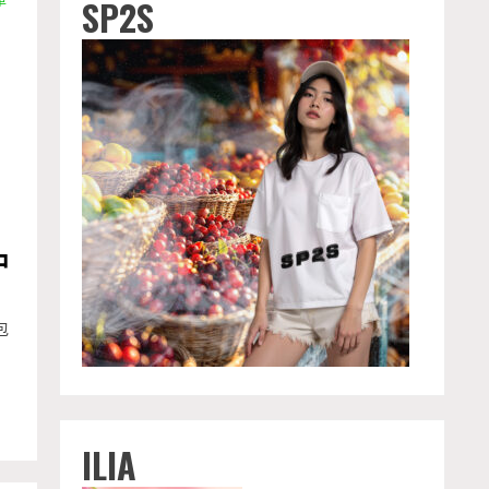
SP2S
車
中
包
ILIA