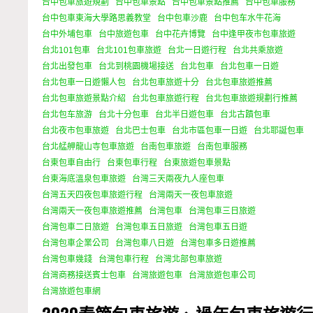
台中包車旅遊規劃
台中包車景點
台中包車景點推薦
台中包車服務
台中包車東海大學路思義教堂
台中包車沙鹿
台中包车水牛花海
台中外埔包車
台中旅遊包車
台中花卉博覽
台中逢甲夜市包車旅遊
台北101包車
台北101包車旅遊
台北一日遊行程
台北共乘旅遊
台北出發包車
台北到桃園機場接送
台北包車
台北包車一日遊
台北包車一日遊懶人包
台北包車旅遊十分
台北包車旅遊推薦
台北包車旅遊景點介紹
台北包車旅遊行程
台北包車旅遊規劃行推薦
台北包车旅游
台北十分包車
台北半日遊包車
台北古蹟包車
台北夜市包車旅遊
台北巴士包車
台北市區包車一日遊
台北耶誕包車
台北艋舺龍山寺包車旅遊
台南包車旅遊
台南包車服務
台東包車自由行
台東包車行程
台東旅遊包車景點
台東海底溫泉包車旅遊
台灣三天兩夜九人座包車
台灣五天四夜包車旅遊行程
台灣兩天一夜包車旅遊
台灣兩天一夜包車旅遊推薦
台灣包車
台灣包車三日旅遊
台灣包車二日旅遊
台灣包車五日旅遊
台灣包車五日遊
台灣包車企業公司
台灣包車八日遊
台灣包車多日遊推薦
台灣包車幾錢
台灣包車行程
台灣北部包車旅遊
台灣商務接送賓士包車
台灣旅遊包車
台灣旅遊包車公司
台灣旅遊包車網