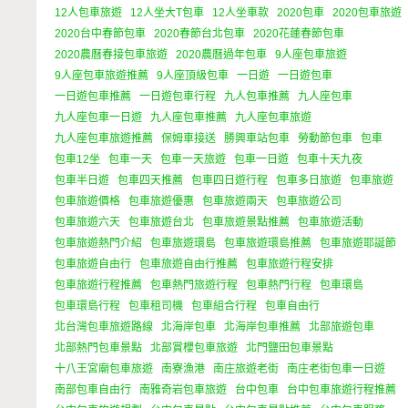
12人包車旅遊
12人坐大T包車
12人坐車款
2020包車
2020包車旅遊
2020台中春節包車
2020春節台北包車
2020花蓮春節包車
2020農曆春接包車旅遊
2020農曆過年包車
9人座包車旅遊
9人座包車旅遊推薦
9人座頂級包車
一日遊
一日遊包車
一日遊包車推薦
一日遊包車行程
九人包車推薦
九人座包車
九人座包車一日遊
九人座包車推薦
九人座包車旅遊
九人座包車旅遊推薦
保姆車接送
勝興車站包車
勞動節包車
包車
包車12坐
包車一天
包車一天旅遊
包車一日遊
包車十天九夜
包車半日遊
包車四天推薦
包車四日遊行程
包車多日旅遊
包車旅遊
包車旅遊價格
包車旅遊優惠
包車旅遊兩天
包車旅遊公司
包車旅遊六天
包車旅遊台北
包車旅遊景點推薦
包車旅遊活動
包車旅遊熱門介紹
包車旅遊環島
包車旅遊環島推薦
包車旅遊耶誕節
包車旅遊自由行
包車旅遊自由行推薦
包車旅遊行程安排
包車旅遊行程推薦
包車熱門旅遊行程
包車熱門行程
包車環島
包車環島行程
包車租司機
包車組合行程
包車自由行
北台灣包車旅遊路線
北海岸包車
北海岸包車推薦
北部旅遊包車
北部熱門包車景點
北部賞櫻包車旅遊
北門鹽田包車景點
十八王宮廟包車旅遊
南寮漁港
南庄旅遊老街
南庄老街包車一日遊
南部包車自由行
南雅奇岩包車旅遊
台中包車
台中包車旅遊行程推薦