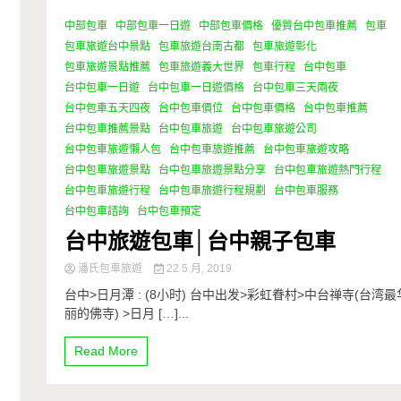
中部包車
中部包車一日遊
中部包車價格
優質台中包車推薦
包車
0 Minutes
包車旅遊台中景點
包車旅遊台南古都
包車旅遊彰化
包車旅遊景點推薦
包車旅遊義大世界
包車行程
台中包車
台中包車一日遊
台中包車一日遊價格
台中包車三天兩夜
台中包車五天四夜
台中包車價位
台中包車價格
台中包車推薦
台中包車推薦景點
台中包車旅遊
台中包車旅遊公司
台中包車旅遊懶人包
台中包車旅遊推薦
台中包車旅遊攻略
台中包車旅遊景點
台中包車旅遊景點分享
台中包車旅遊熱門行程
台中包車旅遊行程
台中包車旅遊行程規劃
台中包車服務
台中包車諮詢
台中包車預定
台中旅遊包車│台中親子包車
潘氏包車旅遊
22 5 月, 2019
台中>日月潭 : (8小时) 台中出发>彩虹眷村>中台禅寺(台湾最
丽的佛寺) >日月 […]...
Read More