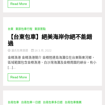
Read More
台東
東部包車行程
東部景點
1 Minute
【台東包車】絕美海岸你絕不能錯
過
潘氏包車旅遊
16 3 月, 2022
金樽漁港 金樽漁港簡介 金樽陸連島海灘位在台東縣東河鄉，
區域範圍包含金樽漁港、白沙灣海灘及金樽周圍的峽谷，有小
[…]...
Read More
台南包車
台南包車一日遊
台南包車多日遊
台南包車推薦
1 Minute