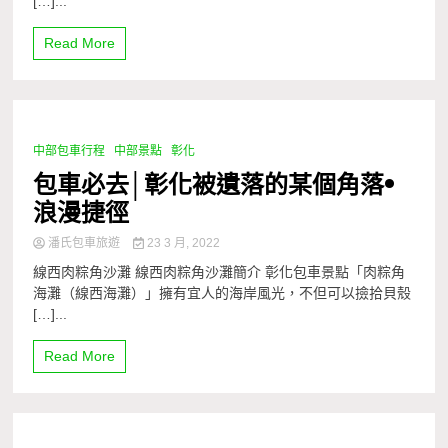
[…]...
Read More
中部包車行程
中部景點
彰化
1 Minute
包車必去│彰化被遺落的某個角落•
浪漫捷徑
潘氏包車旅遊
23 3 月, 2022
線西肉粽角沙灘 線西肉粽角沙灘簡介 彰化包車景點「肉粽角
海灘（線西海灘）」擁有宜人的海岸風光，不但可以撿拾貝殼
[…]...
Read More