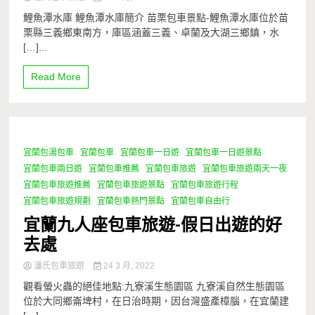
鯉魚潭水庫 鯉魚潭水庫簡介 苗栗包車景點-鯉魚潭水庫位於苗
栗縣三義鄉東南方，庫區涵蓋三義、卓蘭及大湖三鄉鎮，水
[…]...
Read More
宜蘭包湯包車
宜蘭包車
宜蘭包車一日遊
宜蘭包車一日遊景點
1 Minute
宜蘭包車兩日遊
宜蘭包車推薦
宜蘭包車旅遊
宜蘭包車旅遊兩天一夜
宜蘭包車旅遊推薦
宜蘭包車旅遊景點
宜蘭包車旅遊行程
宜蘭包車旅遊規劃
宜蘭包車熱門景點
宜蘭包車自由行
宜蘭九人座包車旅遊-假日出遊的好
去處
潘氏包車旅遊
24 3 月, 2022
觀看螢火蟲的絕佳地點:九寮溪生態園區 九寮溪自然生態園區
位於大同鄉崙埤村，在日治時期，因台灣盛產樟腦，在宜蘭建