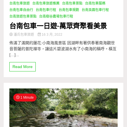
台南包車旅遊
台南包車旅遊推薦
台南包車景點
台南包車服務
台南包車自由行
台南包車行程
台南包車規劃
台南吳園包車行程
台南旅遊包車景點
台南樹谷農場包車行程
台南包車一日遊-萬眾齊聚看美景
潘氏包車旅遊
16 3 月, 2022
佈滿了滿開的蓮花:小南海風景區 因湖畔有著供奉著南海觀世
音菩薩的普陀禪寺，讓這片碧波湖水有了小南海的稱呼。橫亙
[…]...
Read More
1 Minute