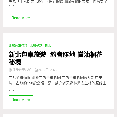
設為「十六份文化館」，保存跟舊山線有關的文物，後來為了
[…]...
Read More
北部包車行程
北部景點
新北
1 Minute
新北包車旅遊│約會勝地-賞油桐花
秘境
潘氏包車旅遊
30 3 月, 2022
二叭子植物園 關於二叭子植物園 二叭子植物園位於新店安
坑，占地約150餘公頃，是一處充滿天然林與次生林的原始山
[…]...
Read More