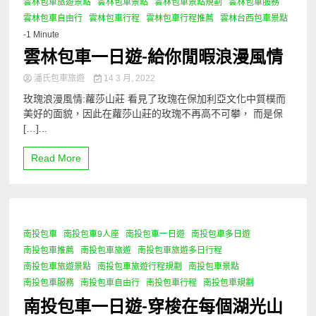
雲林包車旅遊景點
雲林包車景點
雲林包車景點規劃
雲林包車服務
雲林包車自由行
雲林包車行程
雲林包車行程推薦
雲林台西包車景點
-1 Minute
雲林包車一日遊-給你閒暇浪漫風情
潘氏包車旅遊
14 3 月, 2022
玫瑰浪漫風情:蘿莎山莊 看見了玫瑰在保加利亞文化中質樸而
美好的面貌，因此在蘿莎山莊的玫瑰不再高不可攀， 而是保
[…]...
Read More
南投包車
南投包車9人座
南投包車一日遊
南投包車多日遊
1 Minute
南投包車推薦
南投包車旅遊
南投包車旅遊多日行程
南投包車旅遊景點
南投包車旅遊行程規劃
南投包車景點
南投包車服務
南投包車自由行
南投包車行程
南投包車規劃
南投包車一日遊-穿梭在每個湖光山