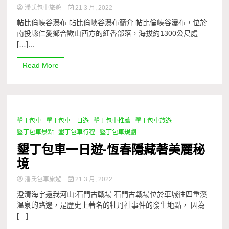
潘氏包車旅遊
21 3 月, 2022
帖比倫峽谷瀑布 帖比倫峽谷瀑布簡介 帖比倫峽谷瀑布，位於
南投縣仁愛鄉合歡山西方的紅香部落，海拔約1300公尺處
[…]...
Read More
墾丁包車
墾丁包車一日遊
墾丁包車推薦
墾丁包車旅遊
1 Minute
墾丁包車景點
墾丁包車行程
墾丁包車規劃
墾丁包車一日遊-恆春隱藏著美麗秘
境
潘氏包車旅遊
21 3 月, 2022
澄清海宇還我河山:石門古戰場 石門古戰場位於車城往四重溪
溫泉的路邊，是歷史上著名的牡丹社事件的發生地點， 因為
[…]...