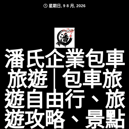
Skip
星期日, 9 8 月, 2026
to
content
潘氏企業包車
旅遊│包車旅
遊自由行、旅
遊攻略、景點