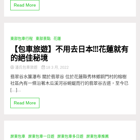
Read More
東部包車行程
東部景點
花蓮
1 Minute
【包車旅遊】不用去日本!!!花蓮就有
的絕佳秘境
潘氏包車旅遊
18 3 月, 2022
翡翠谷水簾瀑布 關於翡翠谷 位於花蓮縣秀林鄉銅門村的榕樹
社區內有一條沿著木瓜溪河谷蜿蜒而行的翡翠谷古道，至今已
[…]...
Read More
屏東包車
屏東包車一日遊
屏東包車多日遊
屏東包車推薦
1 Minute