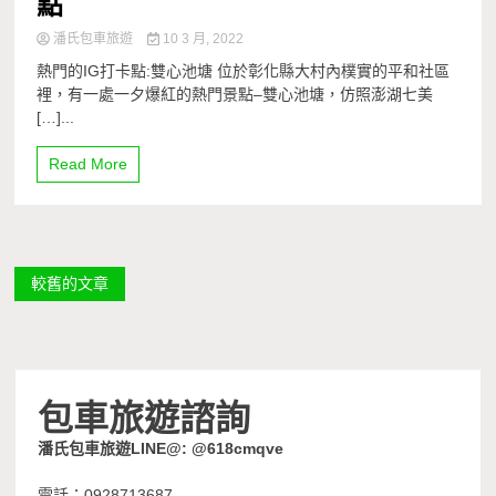
點
潘氏包車旅遊
10 3 月, 2022
熱門的IG打卡點:雙心池塘 位於彰化縣大村內樸實的平和社區
裡，有一處一夕爆紅的熱門景點–雙心池塘，仿照澎湖七美
[…]...
Read More
文
較舊的文章
章
導
包車旅遊諮詢
覽
潘氏包車旅遊LINE@: @618cmqve
電話：0928713687