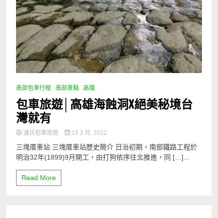
南部包車行程
南部景點
高雄
包車旅遊│高雄海蝕洞X絕美秘境台
灣就有
潘氏包車旅遊
15 3 月, 2022
三塊厝車站 三塊厝車站歷史簡介 日治初期，南部鐵路工程於
明治32年(1899)9月開工，由打狗依序往北推進，同 […]...
Read More