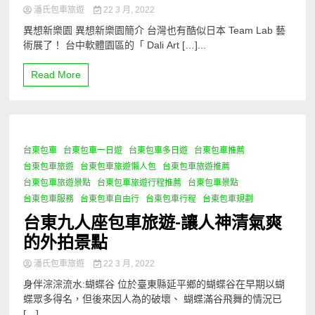
潘氏包車旅遊
22 3 月, 2022
異想新樂園 異想新樂園簡介 台灣也有酷似日本 Team Lab 藝
術展了！ 台中軟體園區的「 Dali Art […]...
Read More
台東包車
台東包車一日遊
台東包車多日遊
台東包車推薦
1 Minute
台東包車旅遊
台東包車旅遊懶人包
台東包車旅遊推薦
台東包車旅遊景點
台東包車旅遊行程推薦
台東包車景點
台東包車服務
台東包車自由行
台東包車行程
台東包車規劃
台東九人座包車旅遊-讓人神清氣爽
的外拍景點
潘氏包車旅遊
22 3 月, 2022
身伴淙淙流水:蝴蝶谷 位於臺東縣延平鄉的蝴蝶谷在早期以蝴
蝶眾多得名，但後來因人為的破壞、 蝴蝶滿谷飛舞的情況已
[…]...