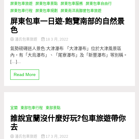
屏東包車旅遊
屏東包車景點
屏東包車服務
屏東包車自由行
屏東包車行程
屏東包車規劃
屏東南洋高腳屋包車旅遊
屏東包車一日遊-飽覽南部的自然景
色
潘氏包車旅遊
18 3 月, 2022
氣勢磅礡迷人景色:大津瀑布 「大津瀑布」位於大津風景區
內，有「大烏瀑布」、「尾寮瀑布」及「新豐瀑布」等別稱。
[…]...
Read More
宜蘭
東部包車行程
東部景點
1 Minute
誰說宜蘭沒什麼好玩?包車旅遊帶你
去
潘氏包車旅遊
17 3 月, 2022