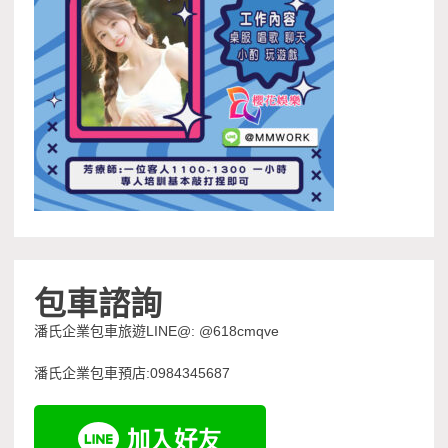
包車諮詢
潘氏企業包車旅遊LINE@: @618cmqve
潘氏企業包車預店:0984345687