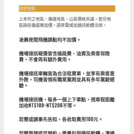
其他地區
上未列之地區、偏遠地區、山區價格另議，部分地
區路段偏遠需加價，請來電或加通訊軟體洽詢。
凌晨夜間飛機誤點均不加價。
機場接送報價皆含過路費、油資及乘客保險
費，不會再有額外費用。
機場接送車輛皆為合法租賃車，並享有乘客意
外險，司機皆領有職業駕照並具有多年駕駛經
驗。
機場接送機，每多一個上下車點，視車程距離
加收NT$100~NT$200不等。
若需或請事先告知，各收取費用100元。
若需要請提早預約，盡量利用通訊軟體，溝通