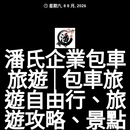
Skip
星期六, 8 8 月, 2026
to
content
潘氏企業包車
旅遊│包車旅
遊自由行、旅
遊攻略、景點