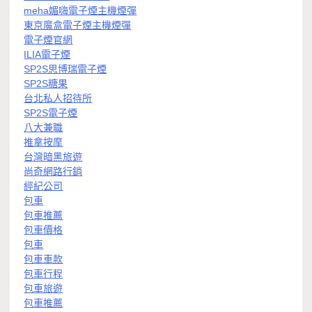
meha媚嗨電子煙主機煙彈
東京魔盒電子煙主機煙彈
電子煙官網
ILIA電子煙
SP2S思博瑞電子煙
SP2S糖果
台北私人招待所
SP2S電子煙
八大兼職
推拿按摩
台灣暗黑旅遊
尚奇網路行銷
經紀公司
包車
包車推薦
包車價格
包車
包車車款
包車行程
包車旅遊
包車推薦