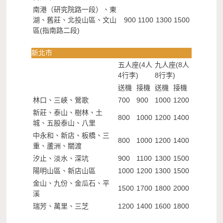
南港（研究院路一段）、東
湖、舊莊、北投山區、文山
900
1100
1300
1500
區(指南路二段)
新北市
五人座(4人
九人座(8人
4行李)
8行李)
送機
接機
送機
接機
林口、三峽、鶯歌
700
900
1000
1200
新莊、泰山、樹林、土
800
1000
1200
1400
城、五股泰山、八里
中永和、新店、板橋、三
800
1000
1200
1400
重、蘆洲、關渡
汐止、淡水、深坑
900
1100
1300
1500
陽明山區、新店山區
1000
1200
1300
1500
金山、九份、金瓜石、平
1500
1700
1800
2000
溪
瑞芳、萬里、三芝
1200
1400
1600
1800