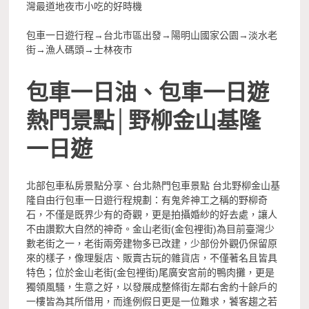
灣最道地夜市小吃的好時機
包車一日遊行程→台北市區出發→陽明山國家公園→淡水老
街→漁人碼頭→士林夜市
包車一日油、包車一日遊
熱門景點│野柳金山基隆
一日遊
北部包車私房景點分享、台北熱門包車景點 台北野柳金山基
隆自由行包車一日遊行程規劃：有鬼斧神工之稱的野柳奇
石，不僅是既界少有的奇觀，更是拍攝婚紗的好去處，讓人
不由讚歎大自然的神奇。金山老街(金包裡街)為目前臺灣少
數老街之一，老街兩旁建物多已改建，少部份外觀仍保留原
來的樣子，像理髮店、販賣古玩的雜貨店，不僅著名且皆具
特色；位於金山老街(金包裡街)尾廣安宮前的鴨肉攤，更是
獨領風騷，生意之好，以發展成整條街左鄰右舍約十餘戶的
一樓皆為其所借用，而逢例假日更是一位難求，饕客趨之若