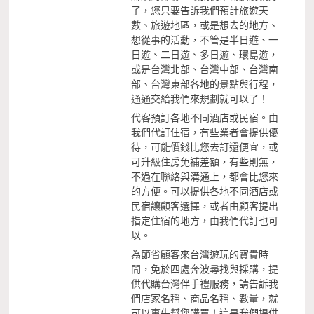
了，您只要告訴我們預計旅遊天
數、旅遊地區，或是想去的地方、
想從事的活動，不管是半日遊、一
日遊、二日遊、多日遊、環島遊，
或是台灣北部、台灣中部、台灣南
部、台灣東部各地的景點與行程，
通通交給我們來規劃就可以了！
代客預訂各地不同酒店或民宿。由
我們代訂住宿，有些業者會提供優
待，可能價錢比您去訂還便宜，或
可升級住房免補差額，有些則無，
不過在聯絡與溝通上，都會比您來
的方便。可以提供各地不同酒店或
民宿讓顧客選擇，或者由顧客提出
指定住宿的地方，由我們代訂也可
以。
為節省顧客來台灣遊玩的寶貴時
間，免於四處奔波尋找與採購，提
供代購台灣伴手禮服務，請告訴我
們店家名稱、商品名稱、數量，就
可以事先幫您購買！這是我們提供