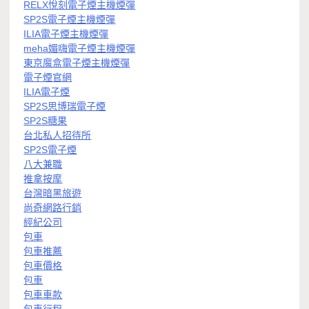
RELX悅刻電子煙主機煙彈
SP2S電子煙主機煙彈
ILIA電子煙主機煙彈
meha媚嗨電子煙主機煙彈
東京魔盒電子煙主機煙彈
電子煙官網
ILIA電子煙
SP2S思博瑞電子煙
SP2S糖果
台北私人招待所
SP2S電子煙
八大兼職
推拿按摩
台灣暗黑旅遊
尚奇網路行銷
經紀公司
包車
包車推薦
包車價格
包車
包車車款
包車行程