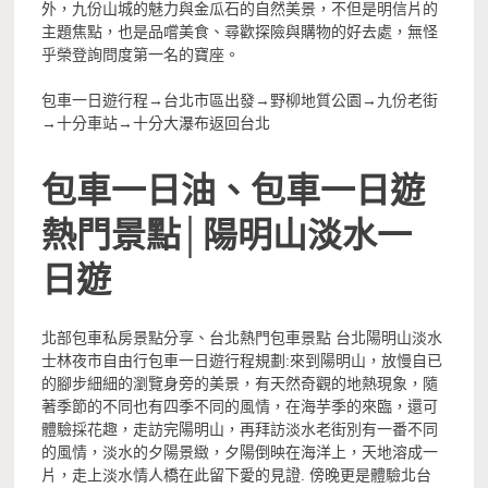
外，九份山城的魅力與金瓜石的自然美景，不但是明信片的
主題焦點，也是品嚐美食、尋歡探險與購物的好去處，無怪
乎榮登詢問度第一名的寶座。
包車一日遊行程→台北市區出發→野柳地質公園→九份老街
→十分車站→十分大瀑布返回台北
包車一日油、包車一日遊
熱門景點│陽明山淡水一
日遊
北部包車私房景點分享、台北熱門包車景點 台北陽明山淡水
士林夜市自由行包車一日遊行程規劃:來到陽明山，放慢自已
的腳步細細的​​瀏覽身旁的美景，有天然奇觀的地熱現象，隨
著季節的不同也有四季不同的風情，在海芋季的來臨，還可
體驗採花趣，走訪完陽明山，再拜訪淡水老街別有一番不同
的風情，淡水的夕陽景緻，夕陽倒映在海洋上，天地溶成一
片，走上淡水情人橋在此留下愛的見證. 傍晚更是體驗北台