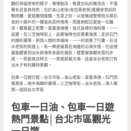
觀仍保留原來的樣子，像理髮店、販賣古玩的雜貨店，不僅
著名且皆具特色；位於金山老街(金包里老街)尾廣安宮前的
鴨肉攤，更是獨領風騷，生意之好，以發展成整條街左鄰右
舍約十餘戶的一樓皆為其所借用，而逢例假日更是一位難
求，饕客趨之若鶩。富基漁港裡，各式各樣的海料理，一一
品嘗。在三芝咖啡街上，品嘗咖啡也欣賞著海景；走訪石門
的婚紗廣場，把情人間的幸福味，一一的收進了行囊。在淡
水老街的街道上，有一條是最靠近海邊的沿海步道，在這裡
最能體會到淡水與海有多麼的接近，建置蠻美觀完善的步
道，一旁是商店林立，一旁是蔚藍大海，這是全台老街只有
淡水才有的獨特景觀。
包車一日遊行程→台北市區→金山老街→富基漁港→石門洞
風景區→地中海婚紗廣場→三芝咖啡街→淡水老街→漁人碼
頭→返回台北市區
包車一日油、包車一日遊
熱門景點│台北市區觀光
一日遊