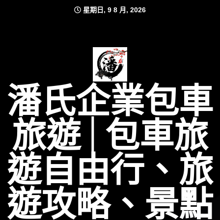
Skip
星期日, 9 8 月, 2026
to
content
潘氏企業包車
旅遊│包車旅
遊自由行、旅
遊攻略、景點