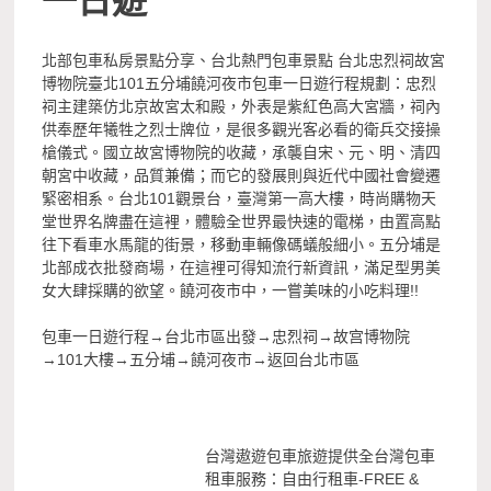
北部包車私房景點分享、台北熱門包車景點 台北忠烈祠故宮
博物院臺北101五分埔饒河夜市包車一日遊行程規劃：忠烈
祠主建築仿北京故宮太和殿，外表是紫紅色高大宮牆，祠內
供奉歷年犧牲之烈士牌位，是很多觀光客必看的衛兵交接操
槍儀式。國立故宮博物院的收藏，承襲自宋、元、明、清四
朝宮中收藏，品質兼備；而它的發展則與近代中國社會變遷
緊密相系。台北101觀景台，臺灣第一高大樓，時尚購物天
堂世界名牌盡在這裡，體驗全世界最快速的電梯，由置高點
往下看車水馬龍的街景，移動車輛像碼蟻般細小。五分埔是
北部成衣批發商場，在這裡可得知流行新資訊，滿足型男美
女大肆採購的欲望。饒河夜市中，一嘗美味的小吃料理!!
包車一日遊行程→台北市區出發→忠烈祠→故宫博物院
→101大樓→五分埔→饒河夜市→返回台北市區
台灣遨遊包車旅遊提供全台灣包車
租車服務：自由行租車-FREE &