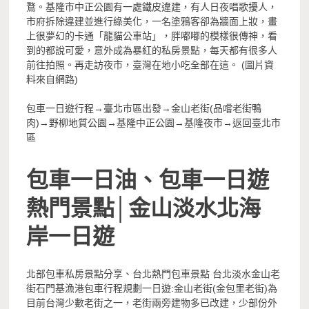
鶩。基隆市中正公園有一處鐵皮違建，有人日夜唱歌擾人，
市府拆除違建並進行綠美化，一名塗鴉客卻為牆面上妝，畫
上很夢幻的卡通「龍貓公車站」，胖嘟嘟的模樣很傳神，看
到的都說可愛，意外成為暴紅的私房景點，每天都有很多人
前往拍照。再走訪夜市，臺灣在地小吃全部在這。 (圖片資
料來自網路)
包車一日遊行程→臺北市區出發→金山老街(品嚐老街鴨
肉)→野柳地質公園→基隆中正公園→基隆夜市→返回臺北市
區
包車一日油、包車一日遊
熱門景點│金山淡水北海
岸一日遊
北部包車私房景點分享、台北熱門包車景點 台北淡水金山老
街石門基漁港包車行程規劃一日遊:金山老街(金包里老街)為
目前台灣少數老街之一，老街兩旁建物多已改建，少部份外