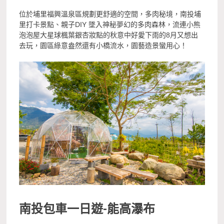
位於埔里福興溫泉區規劃更舒適的空間，多肉秘境，南投埔
里打卡景點、親子DIY 墜入神秘夢幻的多肉森林，流連小熊
泡泡屋大星球楓葉銀杏妝點的秋意中好愛下雨的8月又想出
去玩，園區綠意盎然還有小橋流水，園藝造景蠻用心！
南投包車一日遊-
能高瀑布