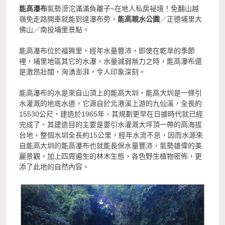
能高瀑布
氣勢滂沱滿滿負離子~在地人私房祕境！免翻山越
嶺免走路開車就能到達瀑布旁，
能高親水公園
／正德埔里大
佛山／南投埔里景點。
能高瀑布位於福興里，經年水量豐沛，即使在乾旱的季節
裡，埔里地區其它的水瀑，水量減弱無力之時，能高瀑布還
是激昂壯闊，洶湧澎湃，令人印象深刻。
能高瀑布的水是來自山頂上的能高大圳，能高大圳是一條引
水灌溉的地底水道，它源自於北港溪上游的九仙溪，全長約
15530公尺，建造於1965年，其規劃更早在日據時代就已經
完成了，其建造目的主要是要引水灌溉大坪頂一帶的高海拔
台地，整個水圳全長約15公里，經年水流不息，因而水源來
自能高大圳的能高瀑布也就能長保水量豐沛，氣勢雄偉的美
麗景觀，加上四周遍生的林木生態，各色野生植物密佈，更
添了此地的自然內容。