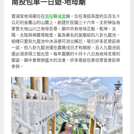
南投包車一日遊-地母廟
寶湖宮地母廟位在
南投
縣
埔里
鎮，位在海拔高度約五百五十
公尺的金鷹山的山麓上，創建於民國三十六年，主祀神旨為
掌管大地山川之地母至尊，廟中共有地母正殿、乾坤、太
陽、太陰與神農等殿堂，最為著名的是廟前的八卦九龍池，
相傳只要到九龍池中沐浴便可消災解厄，吸引許多民眾前來
一試，但八卦九龍池僅在農曆戌日才有開放，且入九龍池前
還必須求得三個允筊。每年農曆的十月十八日為地母至尊的
聖誕，廟中會舉辦盛大的法會，許多南投包車信眾皆會前來
參與。