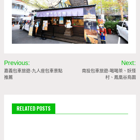
文
Previous:
Next:
章
嘉義包車旅遊-九人座包車景點
南投包車旅遊-喝喝茶、妖怪
推薦
村、鳳凰谷鳥園
導
覽
RELATED POSTS