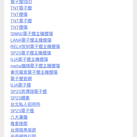
電子煙SEO
TNT電子煙
TNT煙彈
TNT電子煙
TNT煙彈
SWAG電子煙主機煙彈
LANA電子煙主機煙彈
RELX悅刻電子煙主機煙彈
SP2S電子煙主機煙彈
ILIA電子煙主機煙彈
meha媚嗨電子煙主機煙彈
東京魔盒電子煙主機煙彈
電子煙官網
ILIA電子煙
SP2S思博瑞電子煙
SP2S糖果
台北私人招待所
SP2S電子煙
八大兼職
推拿按摩
台灣暗黑旅遊
尚奇網路行銷