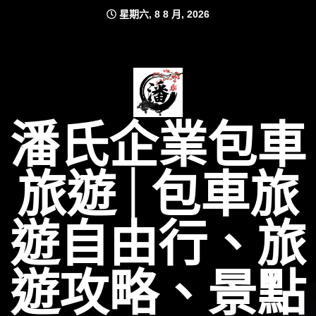
Skip
星期六, 8 8 月, 2026
to
content
潘氏企業包車
旅遊│包車旅
遊自由行、旅
遊攻略、景點