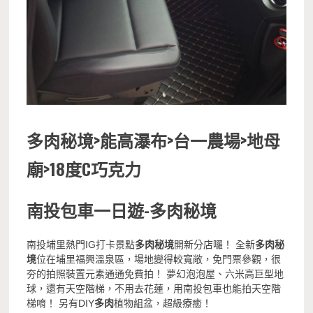
多肉秘境>能高瀑布>台一農場>地母
廟>18度C巧克力
南投包車一日遊-多肉秘境
南投埔里熱門IG打卡景點
多肉秘境
開新分店囉！ 全新
多肉秘
境
位在埔里福興溫泉區，場地變得較寬敞，免門票參觀，很
夯的拍照裝置元素通通免費拍！ 夢幻泡泡屋、六米高巨型地
球，還有天空階梯，不用去花蓮，用南投包車也能拍天空階
梯唷！ 另有DIY
多肉
植物組盆，超級療癒！