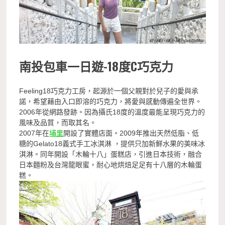
南投包車一日遊-
18度C巧克力
Feeling18巧克力工房，起源於一個父親對於兒子的愛與承
諾，希望藉由入口即溶的巧克力，將愛與感動傳遍全世界。
2006年從網路發跡。因為攝氏18度的溫度最能呈現巧克力的
風味及品質，而取其名。
2007年在
埔里
開設了實體店面。2009年推出天然低脂、低
糖的Gelato18義式手工冰淇淋 ，提供只加新鮮水果的美味冰
淇淋。同年開設「木輪十八」蛋糕店，引進日本技術，融合
日本麵粉及台灣龍眼蜜，耐心地烘焙足足有十八層的木輪蛋
糕。