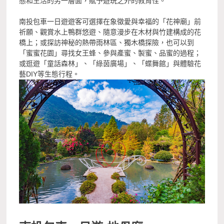
態和生活的另一層面，賦予遊玩之外的教育性。
南投包車一日遊遊客可選擇在象徵愛與幸福的「花神廟」前
祈願、觀賞水上鴨群悠遊、隨意漫步在木材與竹建構成的花
橋上；或探訪神秘的熱帶雨林區、獨木橋探險，也可以到
「蜜蜜花園」尋找女王蜂、參與產蜜、製蜜、品蜜的過程；
或逛遊「童話森林」、「綠茵廣場」、「蝶舞館」與體驗花
藝DIY等生態行程。