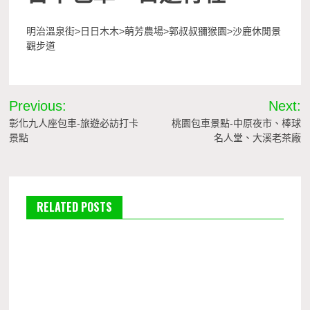
明治溫泉街>日日木木>萌芳農場>郭叔叔獼猴園>沙鹿休閒景
觀步道
文
Previous:
Next:
章
彰化九人座包車-旅遊必訪打卡
桃園包車景點-中原夜市、棒球
景點
名人堂、大溪老茶廠
導
覽
RELATED POSTS