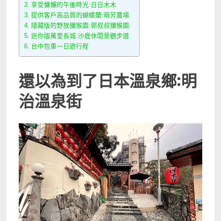
享受慵懶的午後時光:日日木木
提供客戶高品質的蝴蝶蘭:萌芳農場
隱藏版的野放獼猴園:郭叔叔獼猴園
迷你版萬里長城:沙鹿休閒景觀步道
台中包車一日遊行程
還以為到了日本溫泉鄉:明
治溫泉街