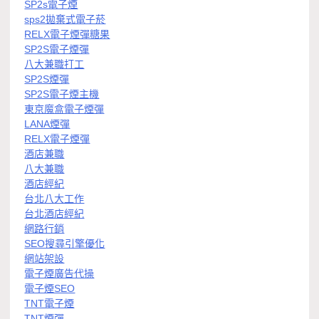
SP2s電子煙
sps2拋棄式電子菸
RELX電子煙彈糖果
SP2S電子煙彈
八大兼職打工
SP2S煙彈
SP2S電子煙主機
東京魔盒電子煙彈
LANA煙彈
RELX電子煙彈
酒店兼職
八大兼職
酒店經紀
台北八大工作
台北酒店經紀
網路行銷
SEO搜尋引擎優化
網站架設
電子煙廣告代操
電子煙SEO
TNT電子煙
TNT煙彈