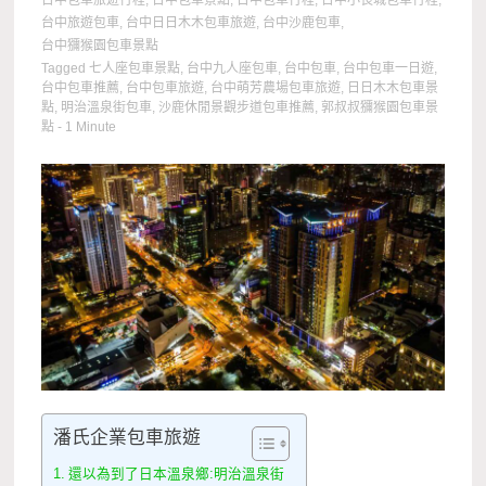
台中包車旅遊行程
,
台中包車景點
,
台中包車行程
,
台中小長城包車行程
,
台中旅遊包車
,
台中日日木木包車旅遊
,
台中沙鹿包車
,
台中獼猴園包車景點
Tagged
七人座包車景點
,
台中九人座包車
,
台中包車
,
台中包車一日遊
,
台中包車推薦
,
台中包車旅遊
,
台中萌芳農場包車旅遊
,
日日木木包車景
點
,
明治溫泉街包車
,
沙鹿休閒景觀步道包車推薦
,
郭叔叔獼猴園包車景
點
- 1 Minute
潘氏企業包車旅遊
還以為到了日本溫泉鄉:明治溫泉街