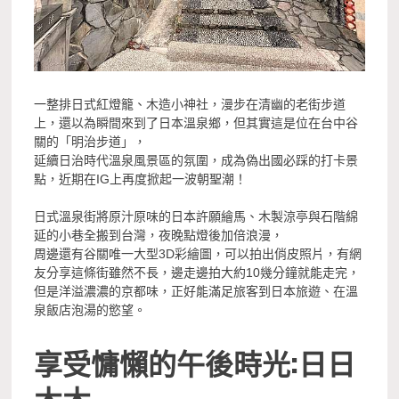
一整排日式紅燈籠、木造小神社，漫步在清幽的老街步道
上，還以為瞬間來到了日本溫泉鄉，但其實這是位在台中谷
關的「明治步道」，
延續日治時代溫泉風景區的氛圍，成為偽出國必踩的打卡景
點，近期在IG上再度掀起一波朝聖潮！
日式溫泉街將原汁原味的日本許願繪馬、木製涼亭與石階綿
延的小巷全搬到台灣，夜晚點燈後加倍浪漫，
周邊還有谷關唯一大型3D彩繪圖，可以拍出俏皮照片，有網
友分享這條街雖然不長，邊走邊拍大約10幾分鐘就能走完，
但是洋溢濃濃的京都味，正好能滿足旅客到日本旅遊、在溫
泉飯店泡湯的慾望。
享受慵懶的午後時光:日日
木木