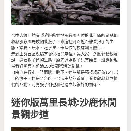
台中大坑居然有隱藏版的野放獼猴園！位於北屯區的景點郭
叔叔獼猴園野放飼養猴子，來這裡可以近距離看猴子的生
態，餵食、玩水、吃水果，卡哇依的模樣讓人融化。
走到主舞台區現場有提供板凳座位，讓大家一邊聽郭叔叔解
說一邊看猴子們的生態，原先以為猴子只有幾隻，沒想到現
場看好驚喜，超過150隻獼猴活蹦亂跳，
自由自在行走，時而跳上跳下，這些都是郭叔叔飼養15年以
上的猴子，也是全台唯一合法生態飼養區，看著郭叔叔與牠
們的互動，可見猴子們也和他建立起很好的關係。
迷你版萬里長城:沙鹿休閒
景觀步道