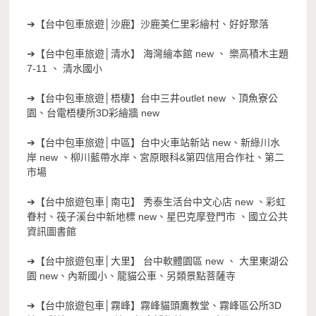
➔【台中包車旅遊│沙鹿】沙鹿美仁里彩繪村、好好聚落
➔【台中包車旅遊│清水】 海灣繪本館 new 、 樂高積木主題
7-11 、 清水國小
➔【台中包車旅遊│梧棲】台中三井outlet new 、頂魚寮公
園、台電梧棲所3D彩繪牆 new
➔【台中包車旅遊│中區】台中火車站新站 new、新綠川水
岸 new 、柳川藍帶水岸、宮原眼科&第四信用合作社、第二
市場
➔【台中旅遊包車│南屯】 秀泰生活台中文心店 new 、彩虹
眷村、筏子溪台中新地標 new、星巴克摩登門市 、國立公共
資訊圖書館
➔【台中旅遊包車│大里】 台中軟體園區 new 、 大里東湖公
園 new、內新國小、龍貓公車、另類景點菩薩寺
➔【台中旅遊包車│霧峰】霧峰貓頭鷹教堂、霧峰區公所3D