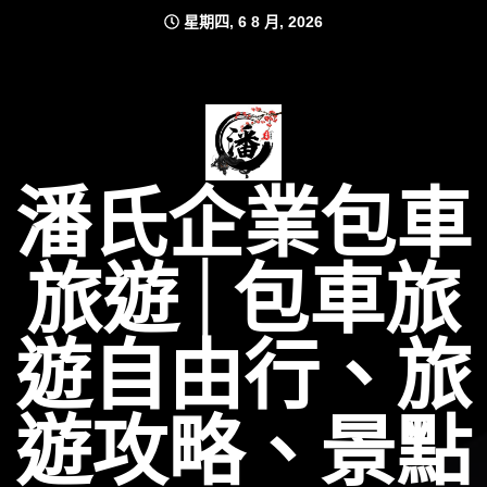
Skip
星期四, 6 8 月, 2026
to
content
潘氏企業包車
旅遊│包車旅
遊自由行、旅
遊攻略、景點