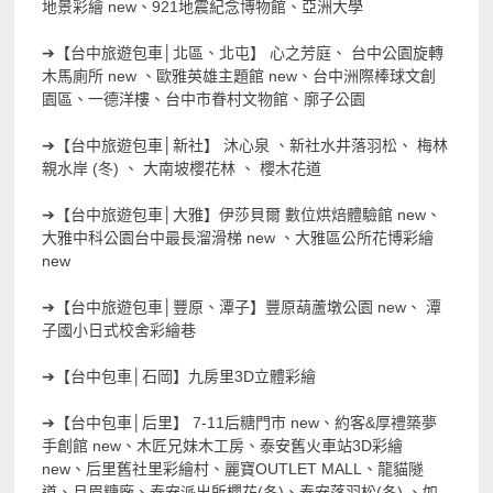
地景彩繪 new、921地震紀念博物館、亞洲大學
➔【台中旅遊包車│北區、北屯】 心之芳庭、 台中公園旋轉
木馬廁所 new 、歐雅英雄主題館 new、台中洲際棒球文創
園區、一德洋樓、台中市眷村文物館、廓子公園
➔【台中旅遊包車│新社】 沐心泉 、新社水井落羽松、 梅林
親水岸 (冬) 、 大南坡櫻花林 、 櫻木花道
➔【台中旅遊包車│大雅】伊莎貝爾 數位烘焙體驗館 new、
大雅中科公園台中最長溜滑梯 new 、大雅區公所花博彩繪
new
➔【台中旅遊包車│豐原、潭子】豐原葫蘆墩公園 new、 潭
子國小日式校舍彩繪巷
➔【台中包車│石岡】九房里3D立體彩繪
➔【台中包車│后里】 7-11后糖門市 new、約客&厚禮築夢
手創館 new、木匠兄妹木工房、泰安舊火車站3D彩繪
new、后里舊社里彩繪村、麗寶OUTLET MALL、龍貓隧
道、月眉糖廠、泰安派出所櫻花(冬)、泰安落羽松(冬) 、如