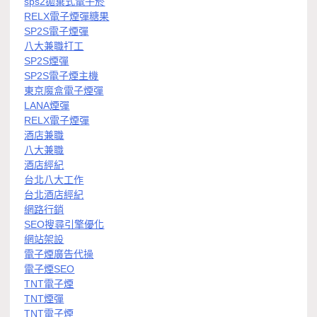
sps2拋棄式電子菸
RELX電子煙彈糖果
SP2S電子煙彈
八大兼職打工
SP2S煙彈
SP2S電子煙主機
東京魔盒電子煙彈
LANA煙彈
RELX電子煙彈
酒店兼職
八大兼職
酒店經紀
台北八大工作
台北酒店經紀
網路行銷
SEO搜尋引擎優化
網站架設
電子煙廣告代操
電子煙SEO
TNT電子煙
TNT煙彈
TNT電子煙