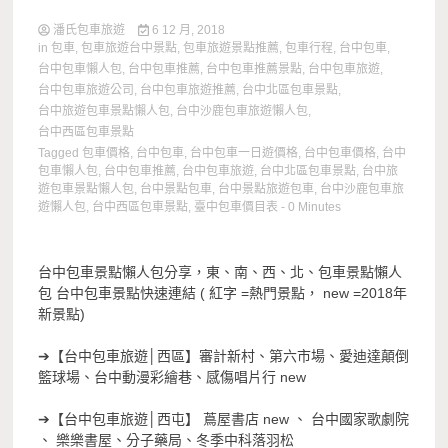
潘氏包車旅遊
6 12 月, 2018
in
包車
,
包車旅遊台中景點
,
包車旅遊景點推薦
,
包車行程
,
台中包車
,
台中包車懶人包
,
台中包車推薦
,
台中包車推薦景點
,
台中包車旅遊
,
台中包車旅遊公司
,
台中包車旅遊推薦
,
台中北區包車景點
,
台中旅遊包車景點懶人包
,
台中沙鹿包車旅遊懶人包
,
台中西區包車景點
Tagged
包車價格
,
台中包車
,
台中包車一日遊價格
,
台中包車價格
,
台中
包車懶人包
,
台中包車推薦
,
台中包車旅遊
,
台中北區包車景點
,
台中旅
遊包車景點懶人包
,
台中景點包車
,
台中景點旅遊包車
,
台中沙鹿包車旅
遊懶人包
,
台中西區包車景點
,
臺中包車價目表
- 0 Minutes
台中包車景點懶人包分享，東、南、西、北、包車景點懶人
包 台中包車景點快速連結 ( 紅字 =熱門景點， new =2018年
新景點)
➔【台中包車旅遊│西區】審計新村、第六市場、愛迪達顛倒
籃球場、台中動漫彩繪巷、感傷唱片行 new
➔【台中包車旅遊│西屯】 蔦屋書店 new 、 台中國家歌劇院
、 樂樂書屋、分子藥局、冬季中科落羽松