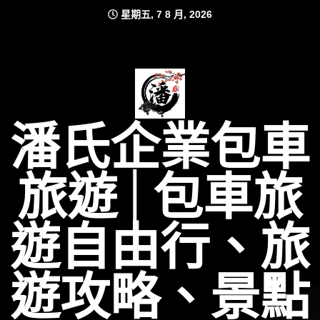
Skip
星期五, 7 8 月, 2026
to
content
潘氏企業包車
旅遊│包車旅
遊自由行、旅
遊攻略、景點