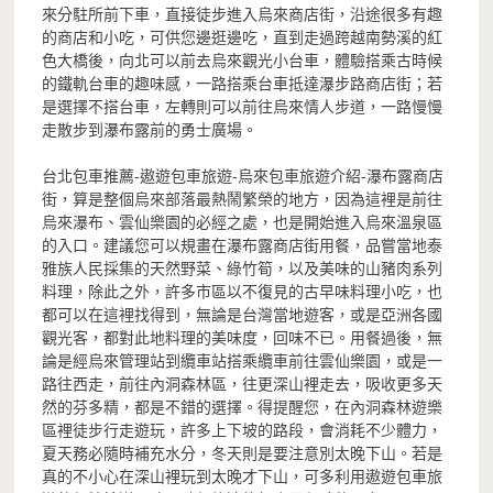
來分駐所前下車，直接徒步進入烏來商店街，沿途很多有趣
的商店和小吃，可供您邊逛邊吃，直到走過跨越南勢溪的紅
色大橋後，向北可以前去烏來觀光小台車，體驗搭乘古時候
的鐵軌台車的趣味感，一路搭乘台車抵達瀑步路商店街；若
是選擇不搭台車，左轉則可以前往烏來情人步道，一路慢慢
走散步到瀑布露前的勇士廣場。
台北包車推薦-遨遊包車旅遊-烏來包車旅遊介紹-瀑布露商店
街，算是整個烏來部落最熱鬧繁榮的地方，因為這裡是前往
烏來瀑布、雲仙樂園的必經之處，也是開始進入烏來溫泉區
的入口。建議您可以規畫在瀑布露商店街用餐，品嘗當地泰
雅族人民採集的天然野菜、綠竹筍，以及美味的山豬肉系列
料理，除此之外，許多市區以不復見的古早味料理小吃，也
都可以在這裡找得到，無論是台灣當地遊客，或是亞洲各國
觀光客，都對此地料理的美味度，回味不已。用餐過後，無
論是經烏來管理站到纜車站搭乘纜車前往雲仙樂園，或是一
路往西走，前往內洞森林區，往更深山裡走去，吸收更多天
然的芬多精，都是不錯的選擇。得提醒您，在內洞森林遊樂
區裡徒步行走遊玩，許多上下坡的路段，會消耗不少體力，
夏天務必隨時補充水分，冬天則是要注意別太晚下山。若是
真的不小心在深山裡玩到太晚才下山，可多利用遨遊包車旅