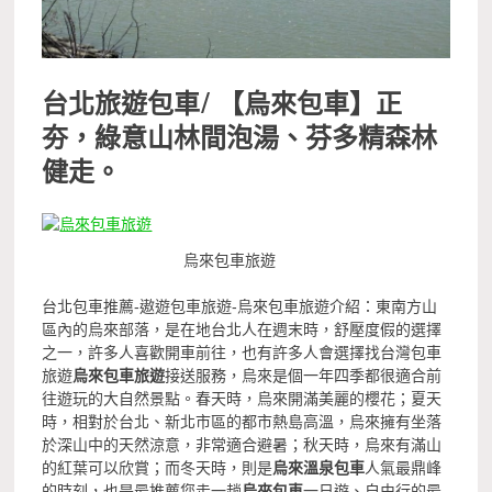
台北旅遊包車/
【烏來包車】正
夯，綠意山林間泡湯、芬多精森林
健走。
烏來包車旅遊
台北包車推薦-遨遊包車旅遊-烏來包車旅遊介紹：東南方山
區內的烏來部落，是在地台北人在週末時，舒壓度假的選擇
之一，許多人喜歡開車前往，也有許多人會選擇找台灣包車
旅遊
烏來包車旅遊
接送服務，烏來是個一年四季都很適合前
往遊玩的大自然景點。春天時，烏來開滿美麗的櫻花；夏天
時，相對於台北、新北市區的都市熱島高溫，烏來擁有坐落
於深山中的天然涼意，非常適合避暑；秋天時，烏來有滿山
的紅葉可以欣賞；而冬天時，則是
烏來溫泉包車
人氣最鼎峰
的時刻，也是最推薦您走一趟
烏來包車
一日遊、自由行的最