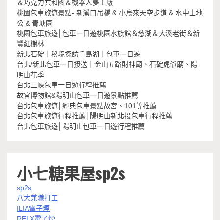
＆巧克力共和國＆機器人夢工廠
桃園包車旅遊景點- 新溪口吊橋 & 小烏來天空步道 & 水中土地
公 & 青塘園
桃園包車旅遊│包車一日遊桃園水族館＆慈湖＆大溪老街＆新
豐紅樹林
新北石碇｜秘境探訪千島湖｜包車一日遊
台北/新北包車一日接送｜金山五路財神廟、石碇虎爺廟、陽
明山花季
台北三峽包車一日遊行程推薦
故宮博物館&陽明山包車一日遊景點推薦
台北包車旅遊│經典包車景點故宮、101等推薦
台北包車旅遊行程推薦│陽明山新北投包車行程推薦
台北包車旅遊│陽明山包車一日遊行程推薦
小七糖果屋sp2s
sp2s
八大兼職打工
ILIA電子煙
RELX電子煙