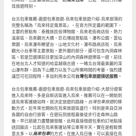
佳旅遊時刻。
台北包車推薦-遨遊包車旅遊-烏來包車旅遊介紹-烏來部落的
完整名稱為「烏來特定風景區」，在官方所定義的範圍下，
主要的景點有：泰雅族民俗博物館、烏來老街商店街、熱力
溫泉區、烏來觀光大橋、巨石傳說景點區、瀑布公園、雲仙
樂園、烏來瀑布瞭望台、山地文化村、瀑布路商店街、烏來
觀光小台車等主要景點。更外圍的部分，還可包含內洞森林
區。若是您選擇前往更加深山的內洞森林遊樂區一遊，前往
在地台北人才知道的哈盆越嶺古道，一睹北台灣最美麗的深
山瀑布群，因為下山體力以及下山所需時間的考量，強烈建
議您可在回程時，多加利用本公司
台灣包車旅遊接送服務
。
台北包車推薦-遨遊包車旅遊-烏來包車旅遊介紹-大部分遊客
進入烏來時，多是自新店區進入烏來，推薦可以在一開始到
達烏來客運總站時，就決定旅遊的路線。
台灣包車旅遊
的移
動方式，近年來也開始在烏來旅遊區盛行，特別是來自亞洲
各國的自由行旅客，在遊玩到旅程最後徒步行走森林山路
後，早已筋疲力盡雙腿發酸，此時直接借遊包車約訂地點接
送回飯店，比起在烏來客運站等公車等半天，實在是輕鬆愜
意太多。以
烏來包車
的方式，在進入烏日後，可以直接在烏