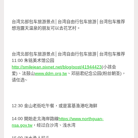
台湾北部包车旅游景点│台湾自由行包车旅游│台湾包车推荐
想泡露天温泉的朋友可以去花艺村。
台湾北部包车旅游景点│台湾自由行包车旅游│台湾包车推荐
11:00 朱铭美术馆公园
http://smilejean.pixnet.net/blog/post/41944423
(小孩会
爱)、法鼓山
www.ddm.org.tw
、邓丽君纪念公园(粉丝朝圣)，
请任选~
12:30 金山老街吃午餐，或是富基渔港吃海鲜
14:00 開始走北海岸路線
https://www.northguan-
nsa.gov.tw
，经过白沙湾、浅水湾
15:00 淡水渔人码头