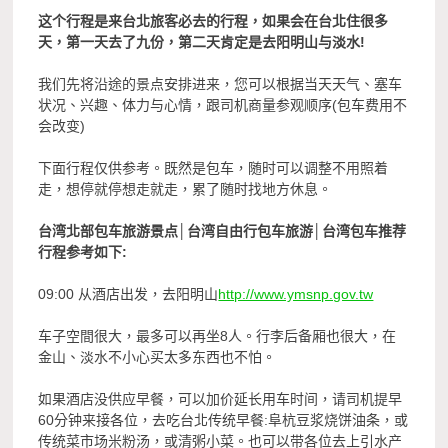
这个行程是来台北旅客必去的行程，如果会在台北住很多
天，第一天去了九份，第二天肯定是去阳明山与淡水!
我们先将沿途的景点安排进来，您可以根据当天天气、塞车
状况、兴趣、体力与心情，跟司机商量参观顺序(包车费用不
会改变)
下面行程仅供参考。既然是包车，随时可以调整不用照着
走，想停就停想走就走，累了随时找地方休息。
台湾北部包车旅游景点│台湾自由行包车旅游│台湾包车推荐
行程参考如下
:
09:00 从酒店出发，去阳明山
http://www.ymsnp.gov.tw
车子空間很大，最多可以再坐8人。行李后备厢也很大，在
金山、淡水不小心买太多东西也不怕。
如果酒店没供应早餐，可以加价延长用车时间，请司机提早
60分钟来接各位，去吃台北传统早餐:阜杭豆浆烧饼油条，或
传统菜市场米粉汤，或清粥小菜。也可以带各位去上引水产