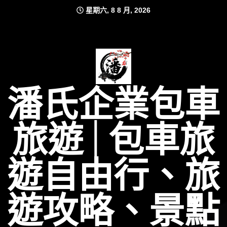
Skip
星期六, 8 8 月, 2026
to
content
潘氏企業包車
旅遊│包車旅
遊自由行、旅
遊攻略、景點