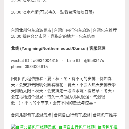
16:00 淡水老街(可以待久一點看台湾海峡日落)
台湾北部包车旅游景点│台湾自由行包车旅游│台湾包车推荐
18:00 抵达台北市区，您指定的地方，包车结束
北
线 (Yangming/Northern coast/Dansui) 客服经理
wechat ID：a0934004815 ， Line ID：@ttb8347s
phone: 0934004815
阳明山行程依照春、夏、秋、冬，有不同的安排。例如春
天，会安排去阳明公园看樱花。夏天，不会大热天安排去擎
天岗晒太阳。秋天，会安排走一段冷水坑、看芒草。冬天，
会在马槽泡个温泉、待久一点(因为北风很强、气温很
低…)。不同的季节来，会有不同的走法与惊喜。
台湾北部包车旅游景点│台湾自由行包车旅游│台湾包车推荐