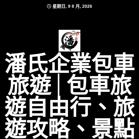
Skip
星期日, 9 8 月, 2026
to
content
潘氏企業包車
旅遊│包車旅
遊自由行、旅
遊攻略、景點