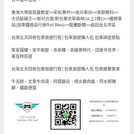
東海大學路思義教堂=>彩虹眷村=>追分車站=>宮原眼科=>
大坑紙箱王=>新社古堡/新社薰衣草森林(以上2擇1)=>勝興車
站(搭乘鐵道自行車Rail Bike)=>龍騰斷橋=>返回台北市區
台灣五天四夜包車旅遊行程│包車旅遊懶人包 包車順遊景點
客家圓樓、安平樹屋、赤崁樓、高雄夢時代、田寮月世界、
車埕林班道
台灣五天四夜包車旅遊行程│包車旅遊懶人包 包車推薦美食
牛舌餅、文章牛肉湯、阿霞飯店、噴水雞肉飯、阿水師豬
腳、鐵路便當