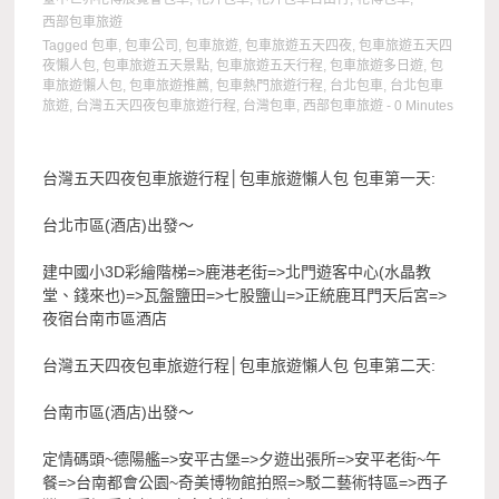
西部包車旅遊
Tagged
包車
,
包車公司
,
包車旅遊
,
包車旅遊五天四夜
,
包車旅遊五天四
夜懶人包
,
包車旅遊五天景點
,
包車旅遊五天行程
,
包車旅遊多日遊
,
包
車旅遊懶人包
,
包車旅遊推薦
,
包車熱門旅遊行程
,
台北包車
,
台北包車
旅遊
,
台灣五天四夜包車旅遊行程
,
台灣包車
,
西部包車旅遊
- 0 Minutes
台灣五天四夜包車旅遊行程│包車旅遊懶人包 包車第一天:
台北市區(酒店)出發～
建中國小3D彩繪階梯=>鹿港老街=>北門遊客中心(水晶教
堂、錢來也)=>瓦盤鹽田=>七股鹽山=>正統鹿耳門天后宮=>
夜宿台南市區酒店
台灣五天四夜包車旅遊行程│包車旅遊懶人包 包車第二天:
台南市區(酒店)出發～
定情碼頭~德陽艦=>安平古堡=>夕遊出張所=>安平老街~午
餐=>台南都會公園~奇美博物館拍照=>駁二藝術特區=>西子