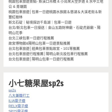
桃園包車旅遊景點- 新溪口吊橋 & 小烏來天空步道 & 水中土地
公 & 青塘園
桃園包車旅遊│包車一日遊桃園水族館＆慈湖＆大溪老街＆新
豐紅樹林
新北石碇｜秘境探訪千島湖｜包車一日遊
台北/新北包車一日接送｜金山五路財神廟、石碇虎爺廟、陽
明山花季
台北三峽包車一日遊行程推薦
故宮博物館&陽明山包車一日遊景點推薦
台北包車旅遊│經典包車景點故宮、101等推薦
台北包車旅遊行程推薦│陽明山新北投包車行程推薦
台北包車旅遊│陽明山包車一日遊行程推薦
小七糖果屋sp2s
sp2s
八大兼職打工
ILIA電子煙
RELX電子煙
SP2S電子煙