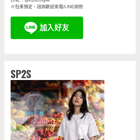
LINE：@618cmqve
※包車預定、諮詢歡迎來電/LINE詢問
SP2S