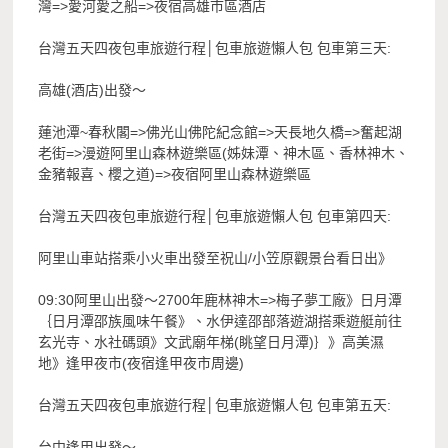
灣=>愛河愛之船=>夜宿高雄市區酒店
台灣五天四夜包車旅遊行程│包車旅遊懶人包 包車第三天:
高雄(酒店)出發～
蓮池潭~春秋閣=>佛光山佛陀紀念館=>天長地久橋=>奮起湖
老街=>漫遊阿里山森林遊樂區(姊妹潭、神木區、香林神木、
金豬報喜、櫻之道)=>夜宿阿里山森林遊樂區
台灣五天四夜包車旅遊行程│包車旅遊懶人包 包車第四天:
阿里山車站搭乘小火車出發至祝山/小笠原觀景台看日出》
09:30阿里山出發～2700年鹿林神木=>梅子夢工廠》日月潭
｛日月潭邵族風味午餐》、水伊達邵部落遊湖搭乘遊艇前往
玄光寺、水社碼頭》文武廟年梯(眺望日月潭)｝》高美濕
地》逢甲夜市(夜宿逢甲夜市周邊)
台灣五天四夜包車旅遊行程│包車旅遊懶人包 包車第五天:
台中逢甲出發～