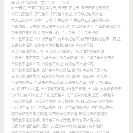
潘氏包車旅遊
17 12 月, 2018
in
一日遊
,
五天四夜企業包車
,
五天四夜包車
,
五天四夜包車旅遊
,
公司出遊包車
,
公司包車
,
公司包車旅遊
,
公司旅遊包車旅遊
,
六天五夜包車
,
包車一日遊
,
包車旅遊
,
包車旅遊五天四夜懶人包
,
包車旅遊五天景點
,
包車旅遊五天行程
,
包車旅遊台北
,
包車旅遊懶人包
,
包車熱門旅遊行程
,
包車自由行
,
台北包車
,
台北包車推薦
,
台北包車旅遊
,
台北小黃包車
,
台北旅遊包車
,
台南綠色隧道包車一日遊
,
台東包車旅遊
,
台東包車旅遊推薦
,
台東包車旅遊景點
,
台湾包车旅游价目表
,
台湾旅游包车景点
,
台湾旅游包车规划
,
台湾景点旅游包车
,
台灣五天四夜包車旅遊行程
,
台灣包車五日旅遊
,
台灣包車企業公司
,
台灣包車旅遊
,
台灣包車旅遊公司
,
台灣包車旅遊推薦
,
台灣包車旅遊景點
,
台灣包車旅遊景點介紹
,
台灣包車旅遊服務
,
台灣包車旅遊行程
,
台灣包車旅遊行程推薦
,
台灣旅遊包車
,
台灣旅遊包車公司
,
台灣景點包車
,
大T
,
大T保姆車
,
大T保姆車12人座
,
大T保姆車推薦
,
大T包車推薦
,
大福斯
,
大福斯保母車
,
太平山包車旅遊
,
太平山旅遊包車
,
太平山森林包車旅遊
,
小黃包車
,
小黃包車推薦
,
小黃包車旅遊
,
小黃預約包車
,
日出北海岸包車旅遊
,
日月潭包車
,
日月潭包車旅遊
,
日月潭包車旅遊推薦
,
熱門包車景點
,
熱門景點包車旅遊行程
,
熱門海景包車旅遊
,
環島包車旅遊價格
,
環島包車旅遊推薦
,
環島包車旅遊行程
,
環島包車旅遊規劃
,
環島包車旅遊首選
,
福斯T5
,
福斯包車旅遊
,
自由行包車旅遊
,
臺中世界花博展覽會包車
,
花卉包車
,
花卉包車自由行
,
花博包車
,