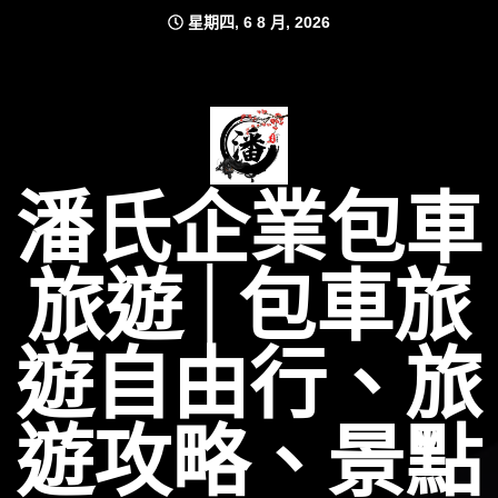
Skip
星期四, 6 8 月, 2026
to
content
潘氏企業包車
旅遊│包車旅
遊自由行、旅
遊攻略、景點