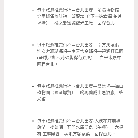
包車旅遊推薦行程→台北出發—藺陽博物館—
金車城堡咖啡館—望龍埤（“下一站幸福”拍片
現場）—橘之鄉蜜餞觀光工廠—回程台北
包車旅遊推薦行程→台北出發—南方澳漁港—
進安宮珊瑚媽祖—南天宮金媽祖—碧涵軒鳥園
(全球只剩不到50隻稀有鳳凰）—白米木屐村—
回程台北。
包車旅遊推薦行程→台北出發—雙連埤—福山
植物園（園區導覽）—噶瑪蘭威士忌酒廠—蜂
采館
包車旅遊推薦行程→台北出發-大溪花卉農場—
慈湖—後慈湖—石門水庫活魚（午餐）—六福
村 主題樂園—老地方客家菜—回程台北。