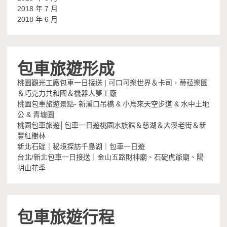
2018 年 7 月
2018 年 6 月
包車旅遊形成
桃園觀光工廠包車一日接送 | 可口可樂世界＆卡司，蒂菈樂園
＆巧克力共和國＆機器人夢工廠
桃園包車旅遊景點- 新溪口吊橋 & 小烏來天空步道 & 水中土地
公 & 青塘園
桃園包車旅遊│包車一日遊桃園水族館＆慈湖＆大溪老街＆新
豐紅樹林
新北石碇｜秘境探訪千島湖｜包車一日遊
台北/新北包車一日接送｜金山五路財神廟、石碇虎爺廟、陽
明山花季
包車旅遊行程