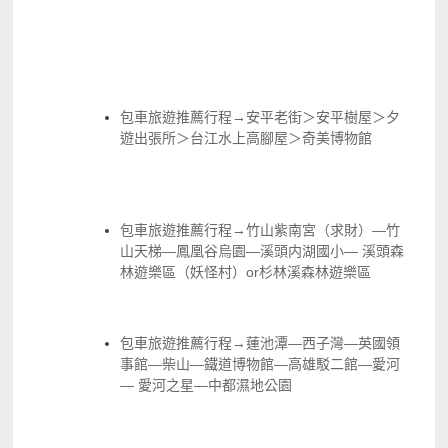
包車旅遊推薦行程→安平老街＞安平樹屋＞夕
遊出張所＞台江水上高腳屋＞奇美博物館
包車旅遊推薦行程→竹山紫南宮（求財）—竹
山天梯—鳳凰谷烏園—溪頭内湖國小— 溪頭森
林遊樂區（妖怪村）or杉林溪森林遊樂區
包車旅遊推薦行程→蓮池潭—西子灣—英國領
事館—柴山—鐵道博物館—高雄駁二館—愛河
— 愛河之星—中都濕地公園