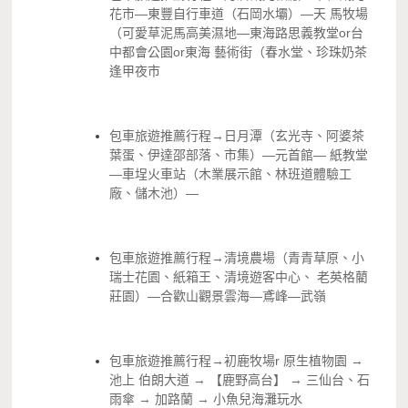
花市—東豐自行車道（石岡水壩）—天 馬牧場
（可愛草泥馬高美濕地—東海路思義教堂or台
中都會公園or東海 藝術街（春水堂、珍珠奶茶
逢甲夜市
包車旅遊推薦行程→日月潭（玄光寺、阿婆茶
葉蛋、伊達邵部落、市集）—元首館— 紙教堂
—車埕火車站（木業展示館、林班道體驗工
廠、儲木池）—
包車旅遊推薦行程→清境農場（青青草原、小
瑞士花園、紙箱王、清境遊客中心、 老英格藺
莊園）—合歡山觀景雲海—鳶峰—武嶺
包車旅遊推薦行程→初鹿牧場r 原生植物園 →
池上 伯朗大道 → 【鹿野高台】 → 三仙台、石
雨傘 → 加路蘭 → 小魚兒海灘玩水