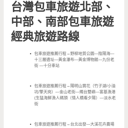
台灣包車旅遊北部、
中部、南部包車旅遊
經典旅遊路線
包車旅遊推薦行程→野柳地質公園—陰陽海—
十三層遺址—黃金瀑布—黃金博物館—九份老
街 —十分車站
包車旅遊推薦行程→陽明山賞花（竹子湖/小油
坑/擎天岗）—金山老街—燭台雙嶼—富基漁港
(生猛海鮮漁人碼頭（情人橋看夕陽）—淡水老
街
包車旅遊推薦行程→台北出發—大溪花卉農場