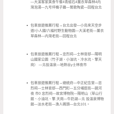
—大溪客家美食午餐4青蛙石4薰衣草森林4内
灣泡湯—九号坪桶子雞—鶯歌陶瓷—回程台北
包車旅遊推薦行程→台北出發—小烏來天空步
道/小人國/六福村野生動物園—大溪老街—薰衣
草森林—内灣老街—回程台北
包車旅遊推薦行程→忠烈祠—士林官邸—陽明
山國家公園（竹子湖、小油坑、冷水坑、擎天
岗） —北投溫泉—地熱谷y士林夜市
包車旅遊推薦行程→總統府—中正紀念堂—忠
烈祠—士林官邸—西門町—五分埔逛街—饒河
夜 市0 忠烈祠—故宮博物院—陽明山（草山行
館、小油坑、擎.天崗—牛奶湖—北 投溫泉博物
館—淡水老街—漁人碼頭—台北101。