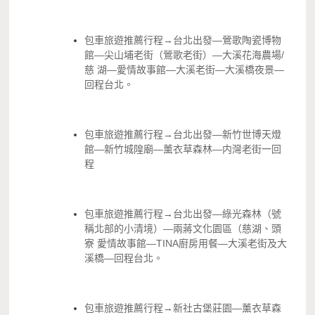
包車旅遊推薦行程→台北出發—鶯歌陶瓷博物
館—尖山埔老街（鶯歌老街）—大溪花海農場/
慈 湖—愛情故事館—大溪老街—大溪橋夜景—
回程台北。
包車旅遊推薦行程→台北出發—新竹世博天燈
館—新竹城隍廟—薰衣草森林—内灣老街一回
程
包車旅遊推薦行程→台北出發—綠光森林（號
稱北部的小清境）—兩蔣文化園區（慈湖、頭
寮 愛情故事館—TINA廚房用餐—大溪老街及大
溪橋—回程台北。
包車旅遊推薦行程→新社古堡莊園—薰衣草森