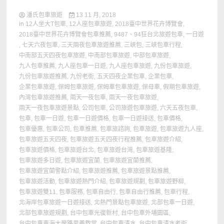
潘氏包車旅遊
13 11 月, 2018
in
12人坐大T包車
,
12人座包車旅遊
,
2018臺中世界花卉博覽會
,
2018臺中世界花卉博覽會包車推薦
,
9487、94狂台北旅遊包車
,
一日遊
,
七天六夜包車
,
三天兩夜包車旅遊推薦
,
三峽包
,
三峽包車行程
,
中南部五天四夜包車旅遊
,
中南部包車旅遊
,
中部包車旅遊
,
九人包車推薦
,
九人座包車一日遊
,
九人座包車旅遊
,
九份包車旅遊
,
九份包車旅遊推薦
,
九份老街
,
五天四夜企業包車
,
企業包車
,
企業包車旅遊
,
保姆包車旅遊
,
保姆車包車旅遊
,
保母車
,
假期包車旅遊
,
內灣包車旅遊推薦
,
兩天一夜包車
,
兩天一夜包車旅遊
,
兩天一夜包車旅遊景點
,
公司包車
,
公司旅遊包車旅遊
,
六天五夜包車
,
包車
,
包車一日遊
,
包車一日遊價格
,
包車一日遊接送
,
包車價格
,
包車優惠
,
包車公司
,
包車推薦
,
包車旅諮詢
,
包車旅遊
,
包車旅遊九人座
,
包車旅遊五天四夜
,
包車旅遊五天四夜行程推薦
,
包車旅遊介紹
,
包車旅遊價格
,
包車旅遊台北
,
包車旅遊台灣
,
包車旅遊基隆
,
包車旅遊多日遊
,
包車旅遊宜蘭
,
包車旅遊宜蘭推薦
,
包車旅遊宜蘭警點介紹
,
包車旅遊推薦
,
包車旅遊景點推薦
,
包車旅遊活動
,
包車旅遊熱門介紹
,
包車旅遊規劃
,
包車旅遊野柳
,
包車旅遊雙11
,
包車服務
,
包車自由行
,
包車自由行推薦
,
包車行程
,
北海岸包車旅遊一日遊接送
,
北熱門景點包車旅遊
,
北部包車一日遊
,
北部包車旅遊規劃
,
台中包車光復新村
,
台中包車外埔園區
,
台中包車東海大學路思義教堂
,
台中包車清水
,
台中包車清水老街
,