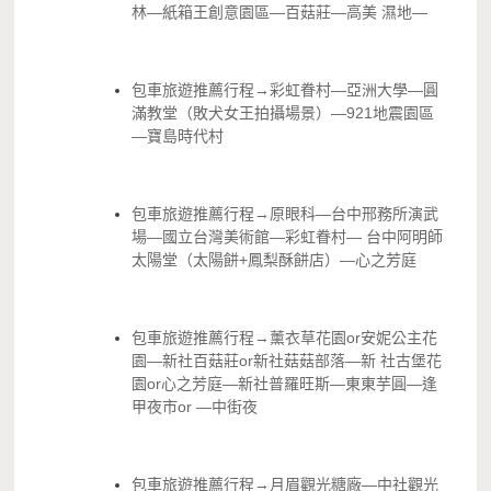
林—紙箱王創意園區—百菇莊—高美 濕地—
包車旅遊推薦行程→彩虹眷村—亞洲大學—圓
滿教堂（敗犬女王拍攝場景）—921地震園區
—寶島時代村
包車旅遊推薦行程→原眼科—台中邢務所演武
場—國立台灣美術館—彩虹眷村— 台中阿明師
太陽堂（太陽餅+鳳梨酥餅店）—心之芳庭
包車旅遊推薦行程→薰衣草花園or安妮公主花
園—新社百菇莊or新社菇菇部落—新 社古堡花
園or心之芳庭—新社普羅旺斯—東東芋圓—逢
甲夜市or —中街夜
包車旅遊推薦行程→月眉觀光糖廠—中社觀光