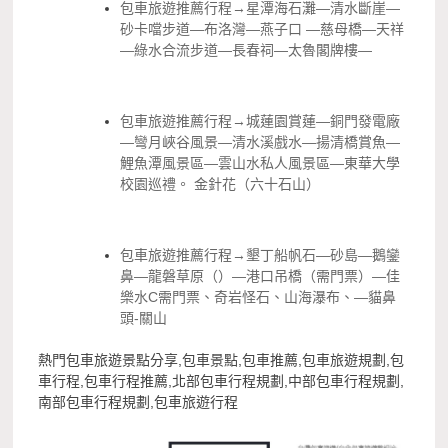
包車旅遊推薦行程→星潭海石灘—清水斷崖—
砂卡噹步道—布洛灣—燕子口 —慈母橋—天祥
—綠水合流步道—長春祠—太魯閣牌樓—
包車旅遊推薦行程→城蓮園賞蓮—銅門發電廠
—彎月峽谷風景—清水溪戲水—揚清橋賞魚—
鯉魚潭風景區—雲山水私人風景區—東華大學
校園巡禮。 金針花（六十石山）
包車旅遊推薦行程→墾丁船帆石—砂島—鵝鑾
鼻—龍磐草原（）—港口吊橋（需門票）—佳
樂水C需門票、奇岩怪石、山海瀑布、—貓鼻
頭-關山
熱門包車旅遊景點分享,包車景點,包車推薦,包車旅遊規劃,包
車行程,包車行程推薦,北部包車行程規劃,中部包車行程規劃,
南部包車行程規劃,包車旅遊行程