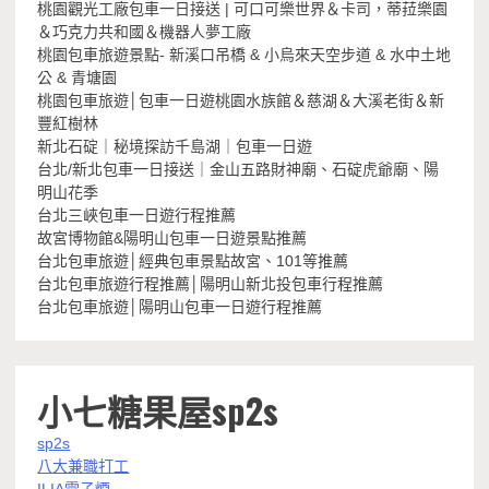
桃園觀光工廠包車一日接送 | 可口可樂世界＆卡司，蒂菈樂園
＆巧克力共和國＆機器人夢工廠
桃園包車旅遊景點- 新溪口吊橋 & 小烏來天空步道 & 水中土地
公 & 青塘園
桃園包車旅遊│包車一日遊桃園水族館＆慈湖＆大溪老街＆新
豐紅樹林
新北石碇｜秘境探訪千島湖｜包車一日遊
台北/新北包車一日接送｜金山五路財神廟、石碇虎爺廟、陽
明山花季
台北三峽包車一日遊行程推薦
故宮博物館&陽明山包車一日遊景點推薦
台北包車旅遊│經典包車景點故宮、101等推薦
台北包車旅遊行程推薦│陽明山新北投包車行程推薦
台北包車旅遊│陽明山包車一日遊行程推薦
小七糖果屋sp2s
sp2s
八大兼職打工