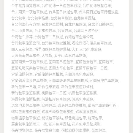
台中花卉博覽包車
,
台中花博一日遊包車行程
,
台中花博展藍包車
,
台北兩天一夜包車旅遊
,
台北兩日旅遊包車
,
台北兩日遊包車行程規劃
,
台北包車
,
台北包車推薦
,
台北包車旅遊
,
台北包車景點
,
台北包車行程方案
,
台北包車規劃
,
台北包车旅游
,
台北半日遊包車
,
台北小黃包車
,
台北旅遊包車
,
台東包車
,
台湾两日游价格
,
台湾包车推荐
,
台灣包車二日旅遊
,
台灣包車企業公司
,
台灣包車旅遊公司
,
台灣包車旅遊推薦
,
嘎拉賀瀑布溫泉包車旅遊
,
四天三夜包車
,
埔里酒廠包車旅遊景點
,
大T
,
大T5包車旅遊
,
大溪花海包車旅遊
,
大福斯
,
太平山森林包車旅遊
,
宜蘭兩天一夜包車旅遊
,
宜蘭兩日遊包車
,
宜蘭包湯包車
,
宜蘭包車
,
宜蘭吃喝玩樂包車旅遊
,
宜蘭太平山包車
,
宜蘭平原包車一日遊
,
宜蘭旅遊包車
,
宜蘭旅遊包車推薦
,
宜蘭溫泉包車旅遊
,
宜蘭礁溪溫泉包車旅遊
,
宜蘭翠峰湖包車景點推薦
,
宜蘭蘇澳包車旅遊
,
新竹包車一日遊
,
新竹包車旅遊
,
新竹包車旅遊彩虹村
,
新竹包車旅遊推薦
,
桃園包車一日遊
,
桃園包車旅遊推薦
,
海景包車旅遊推薦
,
海濤拍岸包車旅遊
,
溫泉包車旅遊
,
溫泉泡湯包車旅遊
,
烏來包車
,
環島包車旅遊推薦
,
環島包車旅遊行程
,
環島包車旅遊首選
,
礁溪五峰旗包車旅遊
,
礁溪溫泉包車
,
礁溪溫泉包車旅遊
,
祕境包車景點
,
綠色隧道包車
,
羅東包車
,
羅東包車旅遊兩天一夜
,
花卉包車景點
,
花卉包車景點規劃
,
花卉博覽包車
,
花卉展覽會包車
,
花博旅遊包車規劃
,
苗栗包車
,