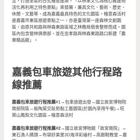
念，打造全區的日式檜意建築，「以林業文化為核心舊建物
活化再利用之特色景點」來發展，兼具文化、藝術、歷史、
休閒、文藝等，成為嘉義最具特色的文化園區。檜意森活村
是嘉義市東區旅遊景點之一，亦是臺灣第一座森林文創園
區，由原共和路與林森東路區域之林務局宿舍整修而成。園
區內包含營林俱樂部，並在忠孝路與林森東路路口新建「農
業精品館」。
嘉義包車旅遊其他行程路
線推薦
嘉義包車旅遊行程推薦
#1
包車旅遊出發→國立故宮博物院
→
南部院區→板陶窯交趾剪黏工藝園區(於園內享用午餐)→旺
萊山鳳梨文化園區→檜意森活村
嘉義包車旅遊行程推薦#2
國立故宮博物館「故宮南院」→
→
東石漁人碼頭→布袋好美里3D海洋彩繪村→高跟鞋教堂→嘉