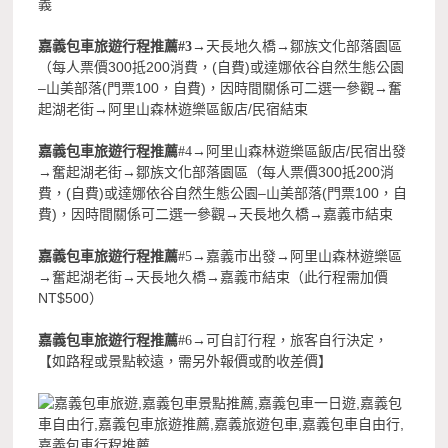
義
嘉義包車旅遊行程推薦#3
→天長地久橋→鄒族文化部落園區
300
200
(
)
（每人票價
抵
消費，
自費
或達娜依谷自然生態公園
–
(
100
)
山美部落
門票
，自費
，因時間關係可二選一參觀→奮
/
起湖老街→阿里山森林遊樂區飯店
民宿結束
/
嘉義包車旅遊行程推薦
#4→阿里山森林遊樂區飯店
民宿出發
300
200
→奮起湖老街→鄒族文化部落園區（每人票價
抵
消
(
)
–
(
100
費，
自費
或達娜依谷自然生態公園
山美部落
門票
，自
)
費
，因時間關係可二選一參觀→天長地久橋→嘉義市結束
嘉義包車旅遊行程推薦
#5→嘉義市出發→阿里山森林遊樂區
→奮起湖老街→天長地久橋→嘉義市結束（此行程需加價
NT$500
）
嘉義包車旅遊行程推薦
#6→可自訂行程，旅客自行決定，
【如路程或景點較遠，需另外報價或酌收差價】