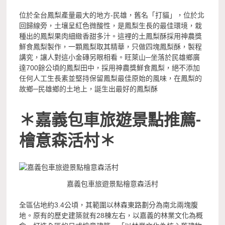
位於全台鳳梨產量最大的地方-民雄，舊名「打貓」，位於北
回歸線旁，土壤呈紅色微酸性，是鳳梨生長的最佳環境，栽
種出的鳳梨果肉細緻香甜多汁。這裡的土鳳梨酥採用神農獎
鮮食鳳梨製作，一顆鳳梨取其精華，只做四塊鳳梨酥，製程
講究，讓人對這小金磚另眼相看。旺萊山─坐落於民雄鄉廣
達700餘公頃的鳳梨田中，採用神農獎鮮食鳳梨，絕不添加
任何人工生長素並堅持保留鳳梨最佳原始的風味，在鳳梨的
故鄉─民雄鄉的土地上，誕生出最好的鳳梨酥
＊嘉義包車旅遊景點推薦-
檜意森活村＊
嘉義包車旅遊景點檜意森活村
全區佔地約3.4公頃，其範圍以林森東路劃分為南北兩塊腹
地。原有的歷史建築就有28棟左右，以嘉義的林業文化為概