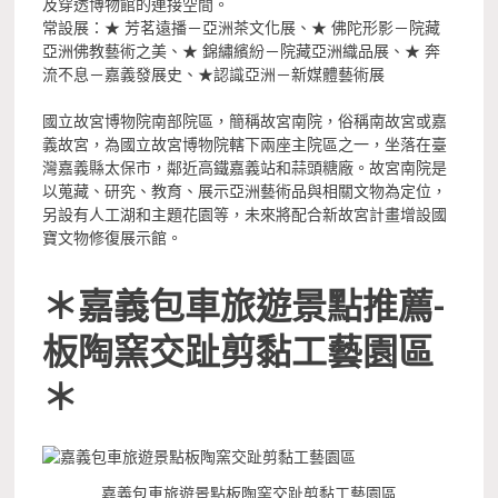
及穿透博物館的連接空間。
常設展：★ 芳茗遠播－亞洲茶文化展、★ 佛陀形影－院藏
亞洲佛教藝術之美、★ 錦繡繽紛－院藏亞洲織品展、★ 奔
流不息－嘉義發展史、★認識亞洲－新媒體藝術展
國立故宮博物院南部院區，簡稱故宮南院，俗稱南故宮或嘉
義故宮，為國立故宮博物院轄下兩座主院區之一，坐落在臺
灣嘉義縣太保市，鄰近高鐵嘉義站和蒜頭糖廠。故宮南院是
以蒐藏、研究、教育、展示亞洲藝術品與相關文物為定位，
另設有人工湖和主題花園等，未來將配合新故宮計畫增設國
寶文物修復展示館。
＊嘉義包車旅遊景點推薦-
板陶窯交趾剪黏工藝園區
＊
嘉義包車旅遊景點板陶窯交趾剪黏工藝園區