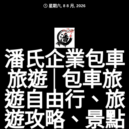
Skip
星期六, 8 8 月, 2026
to
content
潘氏企業包車
旅遊│包車旅
遊自由行、旅
遊攻略、景點