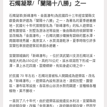
石燭凝翠/「蘭陽十八勝」之一
石燭凝翠(新峰瀑布、金面瀑布)為民國四十三年經宜蘭縣文
獻委員會評選為「蘭陽十八勝」之一，為著名的夏季避暑勝
地。民國七十年代曾開發名為「新峰瀑布」的私人遊樂區，
建有露營區、別墅及游泳池等設施，後由縣政府收歸管理，
並改稱為「金面瀑布」。石燭坑攔沙壩擁有碧綠的蓄水潭，
周圍環境秀麗，風景宜人，水質清澈乾淨，夏季時吸引許多
宜蘭包車旅遊遊客前來戲水避暑。
宜蘭頭城鎮的「新峰瀑布」，位於淇武蘭川支流石燭坑溪，
海拔大約為150公尺，高約70公尺，溪水頃瀉而下形成一深
潭，潭上水花四濺，雲煙縹緲，有如身處幻境之中。
於民國 70 年左右，石燭坑曾被私人開闢成為遊樂區，改名
為「新峰瀑布」，遊樂區內設有游泳池、渡假別墅、露營
區、瀑布區等設施，各區依山谷流水勢而闢建，並種植各種
植物，美不勝收。
一直到了八十年代，由於遊樂區設施違反水利法，宜蘭縣政
府收歸自營，改稱「金面瀑布」，政府雖收歸自營，然而至