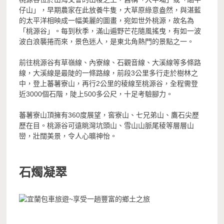
仔山」，早期農家在此放養牛隻，大草原綠意盎然，與湛藍
的太平洋相映成一幅美麗的圖畫，宛如世外桃源，故名為
「桃源谷」。每到秋季，滿山遍野芒花隨風搖曳，有如一波
波白浪襲捲而來，景色迷人，是東北角熱門的景點之一。
前往桃源谷有草嶺線、內寮線、石觀音線、大溪線等多條路
線，大溪線是最陡的一條路線，前段3公里多行走於樹林之
中，登上蕃薯寮山，再行2公里的稜線至桃源谷，全程需登
近3000個石階，陡上500多公尺，十足考驗腳力。
蕃薯寮山頂擁有360度展望，窖寮山、七兄弟山、鷹石尖歷
歷在目。桃源谷可遠眺灣坑頭山、雪山山脈尾稜等層層山
巒，壯闊美景，令人心曠神怡。
石燭凝翠