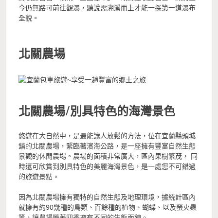
今仍無路可前往觀瀑，聽說需溯溪而上才能一探第一道瀑布
全貌。
北關農場
北關農場/別具特色的海灣景色
悠遊在大自然中，是最能讓人放鬆的方法，位在宜蘭縣頭城
鎮的北關農場，緊臨著濱海公路，是一座擁有豐富自然生態
景觀的休閒農場。農場的面積非常廣大，區內果樹繁茂， 同
時還可欣賞到別具特色的美麗海灣景色，是一處您不可錯過
的旅遊景點。
因為北關農場擁有獨特的自然生態及地理環境，據統計區內
就擁有約90幾種的鳥類、百餘種的植物、蝴蝶、以及螢火蟲
等，讓農場隨著四季擁有不同的生態面貌。