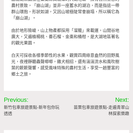
農村景致，「崩山湖」並非一座蓄水的湖泊，而是指這一帶
群山環抱，形狀如湖，又因山坡極陡常會崩塌，所以稱它為
「崩山湖」。
由於地形險峻，山上物產都採用「溜籠」來載運，山間谷地
廣大，又遍植楊桃、番石榴、金棗和桶柑，是大湖地區著名
的觀光果園。
白天可採收各樣季節性的水果，觀賞四周綠意盎然的田野風
光，夜裡靜聽蟲聲唧唧，雞犬相招，還有湍湍流水和風吹樹
葉的簌簌聲響，感受風味特殊的農村生活，享受一趟豐富的
鄉土之旅。
文
Previous:
Next:
章
新竹包車旅遊景點-新年包你玩
苗栗包車旅遊景點-走遍青翠山
透透
林探索樂趣
導