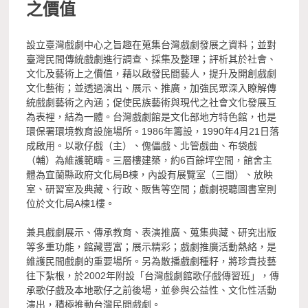
之價值
設立臺灣戲劇中心之旨趣在蒐集台灣戲劇發展之資料；並對
臺灣民間傳統戲劇進行調查、採集及整理；評析其於社會、
文化及藝術上之價值，藉以啟發民間藝人，提升及開創戲劇
文化藝術；並透過演出、展示、推廣，加強民眾深入瞭解傳
統戲劇藝術之內涵；促使民族藝術與現代之社會文化發展互
為表裡，結為一體。台灣戲劇館是文化部地方特色館，也是
環保署環境教育設施場所。1986年籌設，1990年4月21日落
成啟用。以歌仔戲（主）、傀儡戲、北管戲曲、布袋戲
（輔）為維護範疇。三層樓建築，約6百餘坪空間，館舍主
體為宜蘭縣政府文化局B棟，內設有展覽室（三間）、放映
室、研習室及典藏、行政、販售等空間；戲劇視聽圖書室則
位於文化局A棟1樓。
兼具戲劇展示、傳承教育、表演推廣、蒐集典藏、研究出版
等多重功能，館藏豐富；展示精彩；戲劇推廣活動熱絡，是
維護民間戲劇的重要場所。另為散播戲劇種籽，將珍貴技藝
往下紮根，於2002年附設「台灣戲劇館歌仔戲傳習班」，傳
承歌仔戲及本地歌仔之前後場，並參與公益性、文化性活動
演出，積極推動台灣民間戲劇。