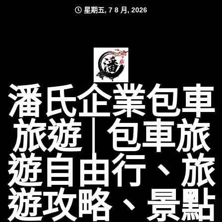
Skip
星期五, 7 8 月, 2026
to
content
潘氏企業包車
旅遊│包車旅
遊自由行、旅
遊攻略、景點