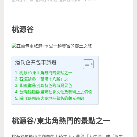
宜蘭包車推薦
,
宜蘭包車旅遊
,
宜蘭包車景點
- 1 Minute
桃源谷
潘氏企業包車旅遊
桃源谷/東北角熱門的景點之一
石燭凝翠/「蘭陽十八勝」之一
北關農場/別具特色的海灣景色
台灣戲劇館/展現社會文化及藝術上之價值
崩山湖果園/大湖地區著名的觀光果園
桃源谷/東北角熱門的景點之一
桃源谷位於山海交會的山稜之上，舊稱「大牛埔」或「綑牛