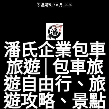
Skip
星期五, 7 8 月, 2026
to
content
潘氏企業包車
旅遊│包車旅
遊自由行、旅
遊攻略、景點