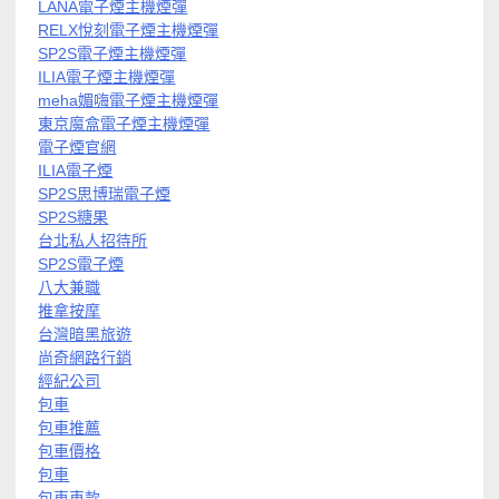
LANA電子煙主機煙彈
RELX悅刻電子煙主機煙彈
SP2S電子煙主機煙彈
ILIA電子煙主機煙彈
meha媚嗨電子煙主機煙彈
東京魔盒電子煙主機煙彈
電子煙官網
ILIA電子煙
SP2S思博瑞電子煙
SP2S糖果
台北私人招待所
SP2S電子煙
八大兼職
推拿按摩
台灣暗黑旅遊
尚奇網路行銷
經紀公司
包車
包車推薦
包車價格
包車
包車車款