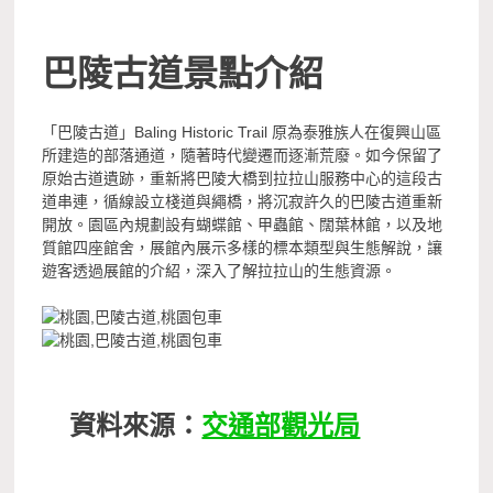
巴陵古道景點介紹
「巴陵古道」Baling Historic Trail 原為泰雅族人在復興山區
所建造的部落通道，隨著時代變遷而逐漸荒廢。如今保留了
原始古道遺跡，重新將巴陵大橋到拉拉山服務中心的這段古
道串連，循線設立棧道與繩橋，將沉寂許久的巴陵古道重新
開放。園區內規劃設有蝴蝶館、甲蟲館、闊葉林館，以及地
質館四座館舍，展館內展示多樣的標本類型與生態解說，讓
遊客透過展館的介紹，深入了解拉拉山的生態資源。
資料來源：
交通部觀光局