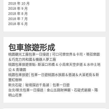
2018 年 10 月
2018 年 9 月
2018 年 8 月
2018 年 7 月
2018 年 6 月
包車旅遊形成
桃園觀光工廠包車一日接送 | 可口可樂世界＆卡司，蒂菈樂園
＆巧克力共和國＆機器人夢工廠
桃園包車旅遊景點- 新溪口吊橋 & 小烏來天空步道 & 水中土地
公 & 青塘園
桃園包車旅遊│包車一日遊桃園水族館＆慈湖＆大溪老街＆新
豐紅樹林
新北石碇｜秘境探訪千島湖｜包車一日遊
台北/新北包車一日接送｜金山五路財神廟、石碇虎爺廟、陽
明山花季