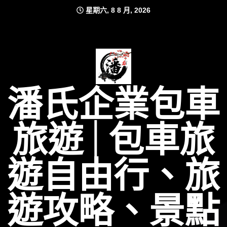
Skip
星期六, 8 8 月, 2026
to
content
潘氏企業包車
旅遊│包車旅
遊自由行、旅
遊攻略、景點