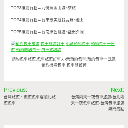
TOP3推薦行程→九份黃金山城×茶旅
TOP4推薦行程→台東最美縱谷鹿野×池上
TOP5推薦行程→台南綠色隧道×鹽田夕照
預約包車旅遊,包車旅遊訂車,小黃預約包車,預約包車一日遊,
預約機場包車,包車旅諮詢
文
Previous:
Next:
章
台灣旅遊、遨遊包車客製化旅
台灣兩天一夜包車旅遊/台北兩
遊包車
天一夜包車旅遊-台灣包車旅遊
導
熱門景點
覽