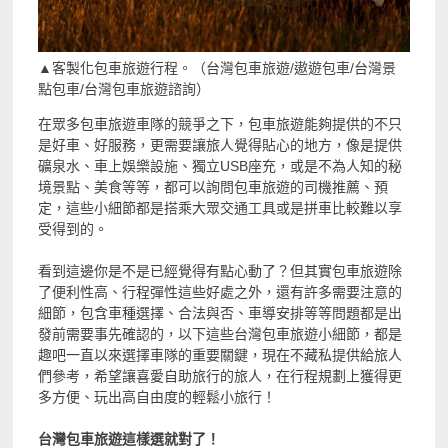
▲客製化包車旅遊行程。（台灣包車旅遊/遨遊包車/台灣景
點包車/台灣包車旅遊諮詢）
在眾多包車旅遊車隊的競爭之下，包車旅遊能夠提供的不只
是好車、好服務，更需要讓旅人覺得貼心的地方，像是提供
礦泉水、車上娛樂設施、獨立USB座充，或是不為人知的秘
境景點、美食等等，都可以詢問包車旅遊的司機推薦、預
定，這些小細節都是搭乘大眾交通工具或是拼車比較難以享
受得到的。
看到這邊你是不是已經覺得有點心動了？但其實包車旅遊除
了便利性高、行程彈性這些好處之外，還有許多需要注意的
細節，包含車種選擇、合法與否、車導安排等等問題都是出
發前需要事先確認的，以下這些台灣包車旅遊小細節，都是
趣吧一直以來選擇車隊的重要關鍵，現在不藏私提供給旅人
們參考，希望讓喜愛自助旅行的旅人，在行程規劃上獲得更
多方便、玩出高自由度的輕鬆小旅行！
台灣包車旅遊這樣選就對了！