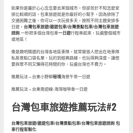
如果你是屬於心心念念要去某個城市，但卻苦於不知怎麼安
排比較順的話，包車旅遊就是你最好的小幫手，因為排除了
交通困難之後，你可以一次玩很多天，按照不同主題安排多
日遊，
台灣包車旅遊/遨遊包車/台灣景點包車/台灣包車旅遊
諮詢
一秒把多個台灣包車
一日遊
行程串起來，玩遍整個城市
或地區！
像是趣吧精選的台灣各地區車隊，就常替旅人挖出在地車隊
私房景點口袋名單，玩的到經典路線，也玩得夠深度，讓想
要與眾不同又懶得花時間的你，玩遍台灣也不費力。
推薦玩法→台東小野柳
秘境
海景午茶一日遊
推薦玩法→台東南迴線-海灣咖啡香一日遊
台灣包車旅遊推薦玩法#2
台灣包車旅遊/遨遊包車/台灣景點包車/台灣包車旅遊諮詢 包
車行程客製化