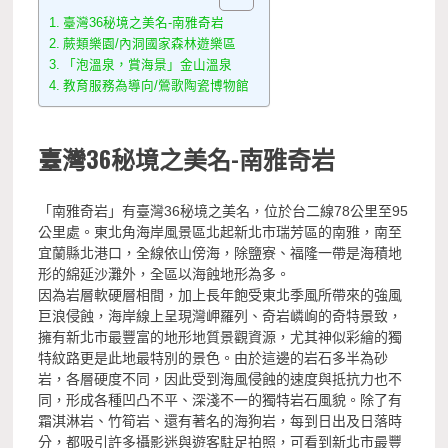
臺灣36秘境之美名-南雅奇岩
蕨類樂園/內洞國家森林遊樂區
「泡溫泉，賞海景」金山溫泉
教育服務為導向/鶯歌陶瓷博物館
臺灣36秘境之美名-南雅奇岩
「南雅奇岩」有臺灣36秘境之美名，位於台二線78公里至95
公里處。東北角海岸風景區北起新北市瑞芳區的南雅，南至
宜蘭縣北港口，全線依山傍海，除鹽寮、福隆一帶是海積地
形的綿延沙灘外，全區以海蝕地形為多。
因為岩層軟硬層相間，加上長年飽受東北季風所帶來的強風
巨浪侵蝕，海岸線上呈現灣岬羅列、奇岩嶙峋的奇特景致，
擁有新北市最豐富的地形地質景觀資源，尤其神似彩繪的獨
特紋路更是此地最特別的景色。由於這邊的岩石多半為砂
岩，各層硬度不同，因此受到海風侵蝕的速度與抵抗力也不
同，形成各種凹凸不平、深淺不一的獨特岩石風貌。除了有
霜淇淋岩、竹筍岩、還有著名的海狗岩，每到日出及日落時
分，都吸引許多攝影迷與遊客駐足拍照，可看到新北市最豐