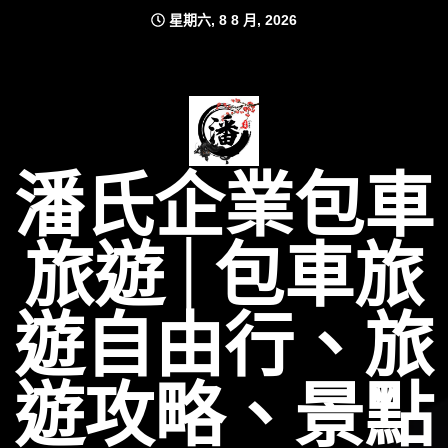
Skip
星期六, 8 8 月, 2026
to
content
潘氏企業包車
旅遊│包車旅
遊自由行、旅
遊攻略、景點