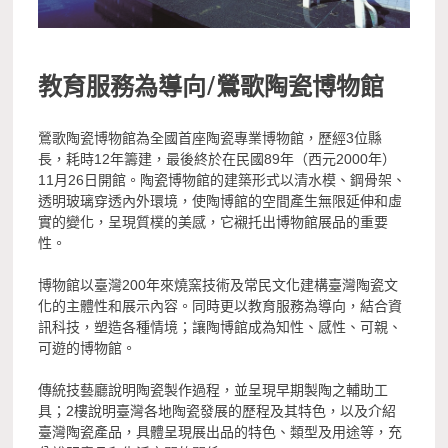
教育服務為導向/鶯歌陶瓷博物館
鶯歌陶瓷博物館為全國首座陶瓷專業博物館，歷經3位縣
長，耗時12年籌建，最後終於在民國89年（西元2000年）
11月26日開館。陶瓷博物館的建築形式以清水模、鋼骨架、
透明玻璃穿透內外環境，使陶博館的空間產生無限延伸和虛
實的變化，呈現質樸的美感，它襯托出博物館展品的重要
性。
博物館以臺灣200年來燒窯技術及常民文化建構臺灣陶瓷文
化的主體性和展示內容。同時更以教育服務為導向，結合資
訊科技，塑造各種情境；讓陶博館成為知性、感性、可親、
可遊的博物館。
傳統技藝廳說明陶瓷製作過程，並呈現早期製陶之輔助工
具；2樓說明臺灣各地陶瓷發展的歷程及其特色，以及介紹
臺灣陶瓷產品，具體呈現展出品的特色、類型及用途等，充