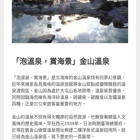
「泡溫泉，賞海景」金山溫泉
「泡溫泉，賞海景」是北海岸的金山溫泉特有的夢幻景觀，
近年來幾家各具風格的溫泉旅館將金山妝點成優閒雅致的溫
泉渡假區。金山因為處於大屯山系地熱帶，溫泉泉質優良，
同時因臨海而擁有海洋砂溫泉、硫磺泉、碳酸泉以及鐵溫泉
四種，正是它引來遊客最重要的地方。
金山的溫泉不但有得天獨厚的自然資源，也散發著頗富人文
風味的歷史風味。早在西元1939年，日治時期臺灣總督府，
於現在舊金山總督溫泉現址興建二樓洋房式溫泉招待所，就
已經為金山溫泉區，寫下歷史的一頁篇章。