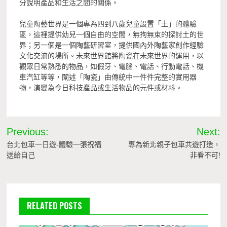
分說明產品和生活之間的關係。
兒童陶藝世界是一個專為四到八歲兒童設置「土」的體驗
區，這裡提供幼兒一個自由的空間，無拘無束的探討土的世
界；另一個是一個陶藝研習室，提供國內外陶藝家創作經驗
文化交流的場所。未來世界館將陶瓷在未來世界的運用，以
觀眾日常熟悉的物品，如假牙、電腦、電話、行動電話、機
車汽缸等等，闡述「陶瓷」由傳統中一件件完整的實用器
物，演變為今日科技產品或生活物品的元件或材料。
文
Previous:
Next:
章
台北包車一日遊-體驗一張祝福
專為新北親子包車共遊打造，
送給自己
非看不可!
導
覽
RELATED POSTS