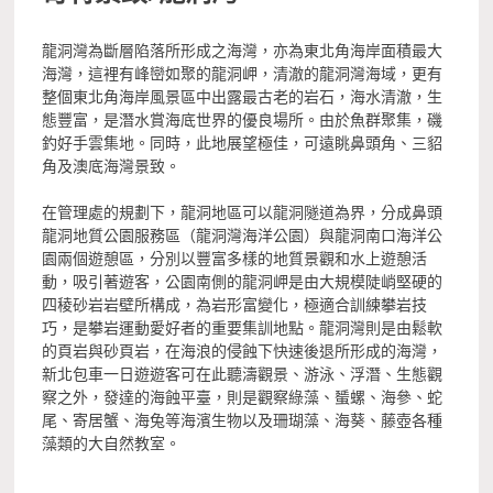
龍洞灣為斷層陷落所形成之海灣，亦為東北角海岸面積最大
海灣，這裡有峰巒如聚的龍洞岬，清澈的龍洞灣海域，更有
整個東北角海岸風景區中出露最古老的岩石，海水清澈，生
態豐富，是潛水賞海底世界的優良場所。由於魚群聚集，磯
釣好手雲集地。同時，此地展望極佳，可遠眺鼻頭角、三貂
角及澳底海灣景致。
在管理處的規劃下，龍洞地區可以龍洞隧道為界，分成鼻頭
龍洞地質公園服務區（龍洞灣海洋公園）與龍洞南口海洋公
園兩個遊憩區，分別以豐富多樣的地質景觀和水上遊憩活
動，吸引著遊客，公園南側的龍洞岬是由大規模陡峭堅硬的
四稜砂岩岩壁所構成，為岩形富變化，極適合訓練攀岩技
巧，是攀岩運動愛好者的重要集訓地點。龍洞灣則是由鬆軟
的頁岩與砂頁岩，在海浪的侵蝕下快速後退所形成的海灣，
新北包車一日遊遊客可在此聽濤觀景、游泳、浮潛、生態觀
察之外，發達的海蝕平臺，則是觀察綠藻、蜑螺、海參、蛇
尾、寄居蟹、海兔等海濱生物以及珊瑚藻、海葵、藤壺各種
藻類的大自然教室。