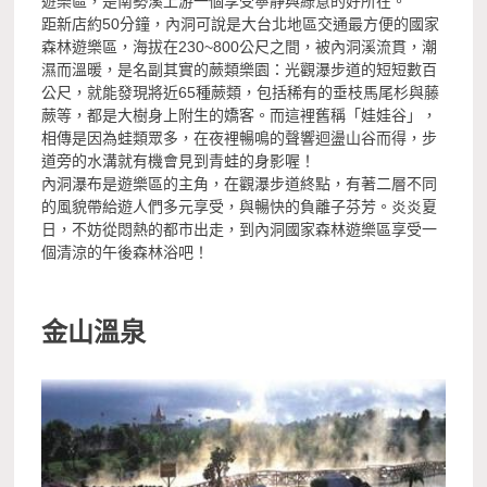
遊樂區，是南勢溪上游一個享受寧靜與綠意的好所在。
距新店約50分鐘，內洞可說是大台北地區交通最方便的國家
森林遊樂區，海拔在230~800公尺之間，被內洞溪流貫，潮
濕而溫暖，是名副其實的蕨類樂園：光觀瀑步道的短短數百
公尺，就能發現將近65種蕨類，包括稀有的垂枝馬尾杉與藤
蕨等，都是大樹身上附生的嬌客。而這裡舊稱「娃娃谷」，
相傳是因為蛙類眾多，在夜裡暢鳴的聲響迴盪山谷而得，步
道旁的水溝就有機會見到青蛙的身影喔！
內洞瀑布是遊樂區的主角，在觀瀑步道終點，有著二層不同
的風貌帶給遊人們多元享受，與暢快的負離子芬芳。炎炎夏
日，不妨從悶熱的都市出走，到內洞國家森林遊樂區享受一
個清涼的午後森林浴吧！
金山溫泉