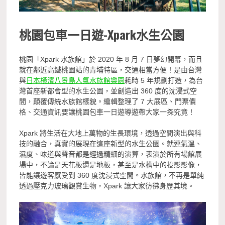
桃園包車一日遊-
Xpark
水生公園
桃園「Xpark 水族館」於 2020 年 8 月 7 日夢幻開幕，而且
就在鄰近高鐵桃園站的青埔特區，交通相當方便！是由台灣
與
日本橫濱八景島人氣水族館樂園
耗時 5 年規劃打造，為台
灣首座新都會型的水生公園，並創造出 360 度的沈浸式空
間，顛覆傳統水族館樣貌。編輯整理了 7 大展區、門票價
格、交通資訊要讓桃園包車一日遊導遊帶大家一探究竟！
Xpark 將生活在大地上萬物的生長環境，透過空間演出與科
技的融合，真實的展現在這座新型的水生公園。就連氣溫、
濕度、味道與聲音都是經過精細的演算，表演於所有場館展
場中，不論是天花板還是地板，甚至是水槽中的投影影像，
皆能讓遊客感受到 360 度沈浸式空間。水族館，不再是單純
透過壓克力玻璃觀賞生物，Xpark 讓大家彷彿身歷其境。