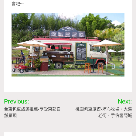
會吧～
文
Previous:
Next:
章
台東包車旅遊推薦-享受東部自
桃園包車旅遊-埔心牧場、大溪
然景觀
老街、手信霧隱城
導
覽