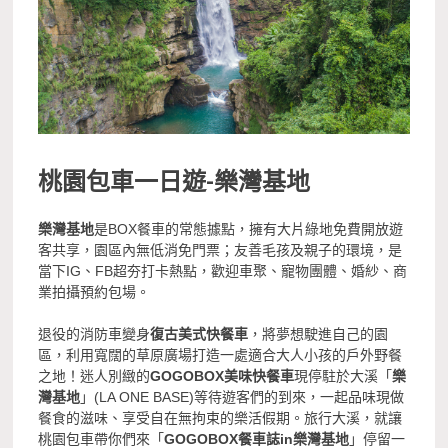
桃園包車一日遊-樂灣基地
樂灣基地
是BOX餐車的常態據點，擁有大片綠地免費開放遊
客共享，園區內無低消免門票；友善毛孩及親子的環境，是
當下IG、FB超夯打卡熱點，歡迎車聚、寵物團體、婚紗、商
業拍攝預約包場。
退役的消防車變身
復古美式快餐車
，將夢想駛進自己的園
區，利用寬闊的草原廣場打造一處適合大人小孩的戶外野餐
之地！迷人別緻的
GOGOBOX美味快餐車
現停駐於大溪「
樂
灣基地
」(LA ONE BASE)等待遊客們的到來，一起品味現做
餐食的滋味、享受自在無拘束的樂活假期。旅行大溪，就讓
桃園包車帶你們來「
GOGOBOX餐車誌in樂灣基地
」停留一