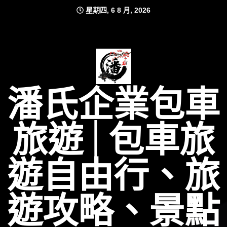
Skip
星期四, 6 8 月, 2026
to
content
潘氏企業包車
旅遊│包車旅
遊自由行、旅
遊攻略、景點