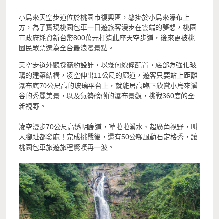
小烏來天空步道位於桃園市復興區，懸掛於小烏來瀑布上
方，為了實現桃園包車一日遊旅客漫步在雲端的夢想，桃園
市政府耗資新台幣800萬元打造此座天空步道，後來更被桃
園民眾票選為全台最浪漫景點。
天空步道外觀採簡約設計，以幾何線條配置，底部為強化玻
璃的建築結構，凌空伸出11公尺的廊道，遊客只要站上距離
瀑布底70公尺高的玻璃平台上，就能居高臨下欣賞小烏來溪
谷的秀麗美景，以及氣勢磅礡的瀑布景觀，挑戰360度的全
新視野。
凌空漫步70公尺高透明廊道，嘩啦啦溪水、超廣角視野，叫
人腳趾都發麻！完成挑戰後，還有50公噸風動石定格秀，讓
桃園包車旅遊旅程驚嘆再一波。