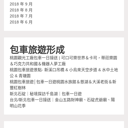
2018 年 9 月
2018 年 8 月
2018 年 7 月
2018 年 6 月
包車旅遊形成
桃園觀光工廠包車一日接送 | 可口可樂世界＆卡司，蒂菈樂園
＆巧克力共和國＆機器人夢工廠
桃園包車旅遊景點- 新溪口吊橋 & 小烏來天空步道 & 水中土地
公 & 青塘園
桃園包車旅遊│包車一日遊桃園水族館＆慈湖＆大溪老街＆新
豐紅樹林
新北石碇｜秘境探訪千島湖｜包車一日遊
台北/新北包車一日接送｜金山五路財神廟、石碇虎爺廟、陽
明山花季