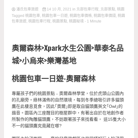
潘氏包車旅遊
14 10 月, 2021
in
北部包車行程
,
北部景點
,
桃園
Tagged
桃園包車
,
桃園包車一日遊
,
桃園包車價格
,
桃園包車價錢
,
桃園
包車旅遊
,
桃園包車行程
,
桃園景點
,
桃園秘境
- 1 Minute
奧爾森林>Xpark水生公園>華泰名品
城>小烏來
>樂灣基地
桃園包車一日遊-
奧爾森林
專屬孩子們的桃園景點﹣奧爾森林學堂，位於虎頭山公園內
的孔廟旁。綠林滿佈的自然環境，每到冬季總吸引許多貓頭
鷹在此棲息覓食，因此｢奧爾｣即是取自貓頭鷹英文｢Owl｣的
諧音。園區內三座醒目的樹屋群中，有著出自於在地創作者
所製作的陶雕貓頭鷹，不妨跟著孩子來找看看， 這15隻大小
不一的貓頭鷹究竟藏在哪?