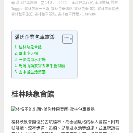
潘氏包車旅遊
14 2 月, 2022
in
南部包車行程
,
南部景點
,
雲林
Tagged
雲林包車一日遊
,
雲林包車價格
,
雲林包車價錢
,
雲林包車接送
,
雲林包車旅遊
,
雲林包車景點
,
雲林包車行程
- 1 Minute
潘氏企業包車旅遊
桂林映象會館
華山小天梯
三條崙海水浴場
馬鳴山鎮安宮五年千歲祖廟
雲中街生活聚落
桂林映象會館
桂林映象會館位於古坑桂林，為泰國風格的私人會館。附有
咖啡廳、涼亭步道、吊橋、兒童戲水池等設施，並且聘請泰