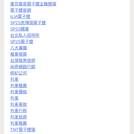
東京魔盒電子煙主機煙彈
電子煙官網
ILIA電子煙
SP2S思博瑞電子煙
SP2S糖果
台北私人招待所
SP2S電子煙
八大兼職
推拿按摩
台灣暗黑旅遊
尚奇網路行銷
經紀公司
包車
包車推薦
包車價格
包車
包車車款
包車行程
包車旅遊
包車推薦
TNT電子煙彈