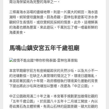
南沿海保留尚為完整的海岸之一。
三條崙海水浴場的邊緣地帶，則是一片廣大的蚵田，海水退
潮時，蚵架便坦露無遺，蔚為奇觀，雲林包車遊客可涉水參
觀蚵仔生長情形，或欣賞蚵民採蚵的情景，此外，這裡鮮美
的海產也頗為豐富，來此遊玩，千萬別忘了嚐一嚐最新鮮的
海產美食。
馬鳴山鎮安宮五年千歲祖廟
本宮早期廟宇前方有座蜿蜒起伏的天然沙坵，以及大小不一
的池塘數個，在缺乏人員管理的情況之下，環境日趨雜亂，
本宮趁著民國六十年間，政府積極執行環境美化運動的背景
下提出將此沙坵與池塘加以整裡，改建為「中正公園」。
中正公園啟用滿二十年之後，本宮著手規劃更加雄偉壯觀的
「五年千歲公園」。於民國八十五年十二月竣工開放，內以
奇岩異石為主體架構，有高山石林的庭園景觀、碩大壯觀的