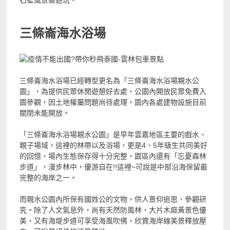
石壁風景區遊玩。
三條崙海水浴場
三條崙海水浴場已經轉型更名為「三條崙海水浴場親水公
園」，為提供民眾休閒遊憩好去處，公園內開放民眾免費入
園參觀，因土地權屬問題尚待處理，園內各處建物設施目前
關閉未能開放。
「三條崙海水浴場親水公園」是早年雲嘉地區主要的戲水、
親子場域，這裡的林帶以及浴場，更是4、5年級生共同美好
的回憶，場內生態保存得十分完整，園區內還有「忘憂森林
步道」，漫步林中，優游自在!!這裡~可說是中部沿海保留最
完整的海岸之一。
而親水公園內所保有國姓公的文物，供人景仰追思、參觀研
究。除了人文氣息外，尚有天然防風林，大片木麻黃景色優
美，又有海堤步道可享受海風吹佛，欣賞海岸線美景釋放壓