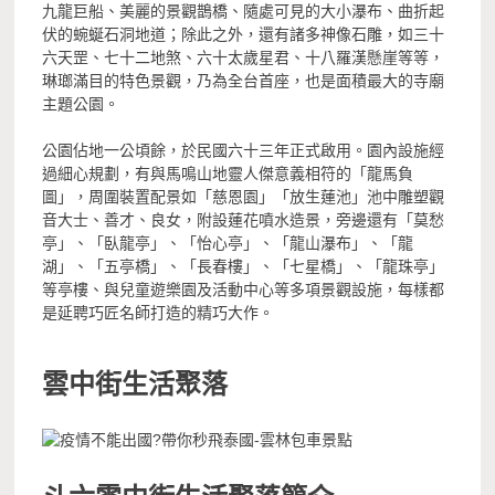
九龍巨船、美麗的景觀鵲橋、隨處可見的大小瀑布、曲折起
伏的蜿蜒石洞地道；除此之外，還有諸多神像石雕，如三十
六天罡、七十二地煞、六十太歲星君、十八羅漢懸崖等等，
琳瑯滿目的特色景觀，乃為全台首座，也是面積最大的寺廟
主題公園。
公園佔地一公頃餘，於民國六十三年正式啟用。園內設施經
過細心規劃，有與馬鳴山地靈人傑意義相符的「龍馬負
圖」，周圍裝置配景如「慈恩園」「放生蓮池」池中雕塑觀
音大士、善才、良女，附設蓮花噴水造景，旁邊還有「莫愁
亭」、「臥龍亭」、「怡心亭」、「龍山瀑布」、「龍
湖」、「五亭橋」、「長春樓」、「七星橋」、「龍珠亭」
等亭樓、與兒童遊樂園及活動中心等多項景觀設施，每樣都
是延聘巧匠名師打造的精巧大作。
雲中街生活聚落