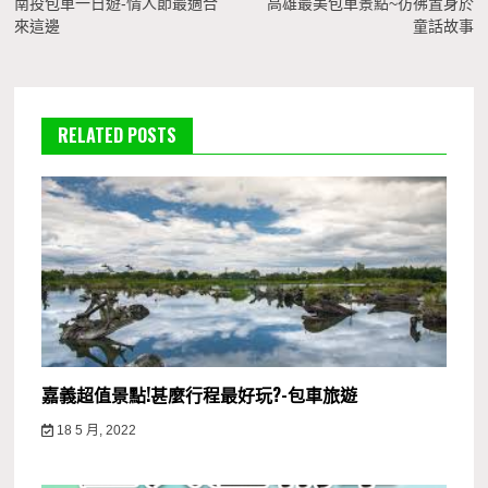
章
南投包車一日遊-情人節最適合
高雄最美包車景點~彷彿置身於
來這邊
童話故事
導
覽
RELATED POSTS
嘉義超值景點!甚麼行程最好玩?-包車旅遊
18 5 月, 2022