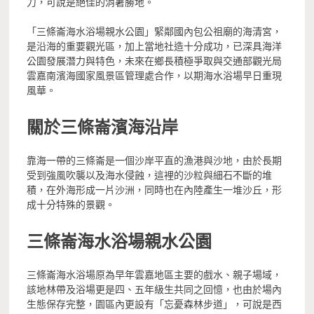
力，可說是絕佳的消暑勝地。
「三條崙海水浴場親水公園」緊鄰國內包公祖廟的海清宮，
是沿海的重要觀光區，加上當地社造十分成功，已深具海洋
公園發展潛力與特色，未來在鄉長積極爭取與交通部觀光局
雲嘉南濱海國家風景區管理處合作，以期海水浴場早日重現
風華。
關於三條崙濱海沿岸
靠海一帶的三條崙是一個沙岸平直的漁港與沙地，由於長期
受到強風吹襲以及海水侵蝕，這裡的沙粒與細石不斷的堆
積，在外海形成一片沙洲，同時也在內陸產生一堆沙丘，形
成十分特殊的景觀。
三條崙海水浴場親水公園
三條崙海水浴場原為早年雲嘉地區主要的戲水、親子場域，
該地林帶及浴場更是四、五年級生共同之回憶，也由於場內
生態保存完整，園區內更設有「忘憂森林步道」，可說是西