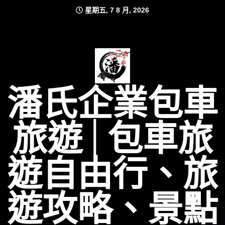
Skip
星期五, 7 8 月, 2026
to
content
潘氏企業包車
旅遊│包車旅
遊自由行、旅
遊攻略、景點