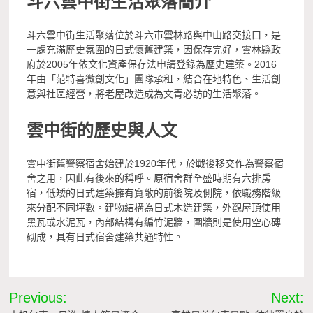
斗六雲中街生活聚落簡介
斗六雲中街生活聚落位於斗六市雲林路與中山路交接口，是
一處充滿歷史氛圍的日式懷舊建築，因保存完好，雲林縣政
府於2005年依文化資產保存法申請登錄為歷史建築。2016
年由「范特喜微創文化」團隊承租，結合在地特色、生活創
意與社區經營，將老屋改造成為文青必訪的生活聚落。
雲中街的歷史與人文
雲中街舊警察宿舍始建於1920年代，於戰後移交作為警察宿
舍之用，因此有後來的稱呼。原宿舍群全盛時期有六排房
宿，低矮的日式建築擁有寬敞的前後院及側院，依職務階級
來分配不同坪數。建物結構為日式木造建築，外觀屋頂使用
黑瓦或水泥瓦，內部結構有編竹泥牆，圍牆則是使用空心磚
砌成，具有日式宿舍建築共通特性。
文
Previous:
Next: