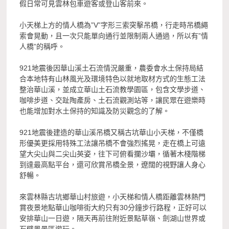
假日常可見雲林包車遊客或登山客前來。
小天梯上方的情人橋為”V”字形三索突擊吊橋，行走時吊橋繩
索會晃動，且一次只能單向通行並限制兩人通過，所以有”情
人橋”的稱呼。
921地震後因華山溪土石流情況嚴重，農委會水土保持局結
合本地特有山林風光及環境特色以就地取材方式的生態工法
整治華山溪，並成立華山土石流教學園區，包含文學步道、
咖啡步道、交趾陶產房、土石流觀測站等，讓民眾在遊樂時
也能增加對水土保持的知識及防災觀念的了解。
921地震後建造的華山溪吊橋又稱古坑華山小天梯，不僅橋
形優美更採用特殊工法讓吊橋不會強烈搖晃，走在橋上可遠
望大尖山與二尖山英姿，往下可俯看攔沙壩，循著木棧階梯
到達最高點平台，還可欣賞吊橋全景，遼闊的視野讓人身心
舒暢。
來雲林縣古坑鄉華山村旅遊，小天梯和情人橋距離雲林熱門
賞夜景地點華山咖啡街大約只有30分鐘步行路程，正好可以
安排華山一日遊，隔天再前往附近景點草嶺、劍湖山世界或