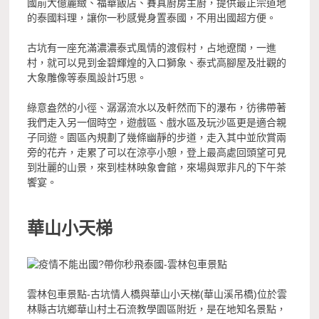
國前大億麗緻、福華飯店、賽真廚房主廚，提供最正宗道地
的泰國料理，讓你一秒感覺身置泰國，不用出國超方便。
古坑有一座充滿濃濃泰式風情的渡假村，占地遼闊，一進
村，就可以見到金碧輝煌的入口獅象、泰式高腳屋及壯觀的
大象雕像等泰風設計巧思。
綠意盎然的小徑、潺潺流水以及軒然而下的瀑布，彷彿帶著
我們走入另一個時空，遊戲區、戲水區及玩沙區更是適合親
子同遊。園區內規劃了幾條幽靜的步道，走入其中並欣賞兩
旁的花卉，走累了可以在涼亭小憩，登上最高處回頭望可見
到壯麗的山景，來到桂林映象會館，來場與眾非凡的下午茶
饗宴。
華山小天梯
雲林包車景點-古坑情人橋與華山小天梯(華山溪吊橋)位於雲
林縣古坑鄉華山村土石流教學園區附近，是在地知名景點，