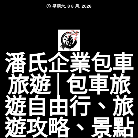
Skip
星期六, 8 8 月, 2026
to
content
潘氏企業包車
旅遊│包車旅
遊自由行、旅
遊攻略、景點