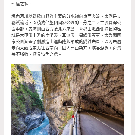
七座之多。
境內河川以脊樑山脈為主要的分水嶺向東西奔流。東側是立
霧溪流域，面積約佔整個國家公園的三分之二，主流貫穿公
園中部，支流則由西方及北方來會；脊樑山脈西側狹長的區
域是大甲溪上游的南湖溪、耳無溪、畢綠溪等等。太魯閣國
家公園涵蓋了劇烈造山運動隆起形成的變質岩區，區內岩層
走向大致成東北往西南向，園內高山突兀，峽谷深邃，奇景
美不勝收，極具特色之處。