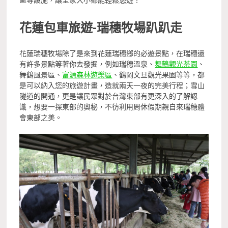
花蓮包車旅遊-
瑞穗牧場趴趴走
花蓮瑞穗牧場除了是來到花蓮瑞穗鄉的必遊景點，在瑞穗還
有許多景點等著你去發掘，例如瑞穗溫泉、
舞鶴觀光茶園
、
舞鶴風景區、
富源森林遊樂區
、鶴岡文旦觀光果園等等，都
是可以納入您的旅遊計畫，造就兩天一夜的完美行程；雪山
隧道的開通，更是讓民眾對於台灣東部有更深入的了解認
識，想要一探東部的奧秘，不彷利用周休假期親自來瑞穗體
會東部之美。