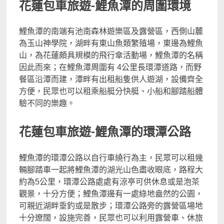
花蓮包車旅遊-鯉魚潭的周圍環境
鯉魚潭的南端有池南森林遊樂區及露營區，西側山麓
為玉山神學院，湖畔有東山魚類繁殖場，東邊為鯉魚
山，為花蓮頗具規模的飛行傘活動場，鯉魚潭的名稱
因此而來；在鯉魚潭周圍有 4公里長環潭道路，而野
餐區沿潭而建，潭畔有出租船隻供人遊湖，設備齊全
方便，民眾也可以租乘船艇分快艇、小船和腳踏船體
驗不同的樂趣。
花蓮包車旅遊-鯉魚潭的環潭公路
鯉魚潭的環潭公路以自行車繞行為主，民眾可以租幾
輛腳踏車一起將鯉魚潭的湖光山色盡收眼底，路程大
約為5公里，環潭公路處處有涼亭可供休息或是泡茶
觀景，十分方便；鯉魚潭邊有一處綠地盎然的公園，
可親近湖畔垂釣或是散步；環潭公路旁的露營區場地
十分遼闊，設施完善，民眾也可以利用露營車、休旅