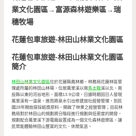
業文化園區
→富源森林遊樂區
→
瑞
穗牧場
花蓮包車旅遊-林田山林業文化園區
花蓮包車旅遊-林田山林業文化園區
簡介
林田山林業文化園區
位於花蓮縣鳳林鄉，林務局花蓮林區管
理處所屬的林田山林場，位居萬里溪以南
馬太鞍
溪以北、南
投縣以東的河谷地形，面積13.9公頃，日據時期因日人發現
萬里溪有一溫泉，進而將泉水引出修建旅社經營管理，到民
國28年開始探採紙漿原料，開啟了林業之經營管理；目前林
務局對於林田山的規劃將分階段進行規劃與低密度的開發，
規劃配合萬里溪下游電廠設置成為一個文化森林遊樂區，讓
民眾能體驗林田山豐富的文化、休閒氣息。