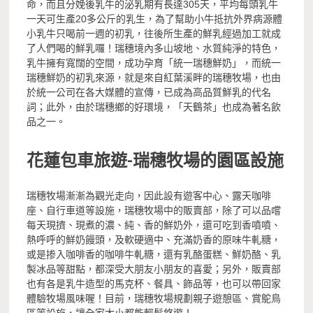
命，而且分娩後乳牛的泌乳期有長達305天，平均每頭乳牛
一天可生產20多公斤的乳生，為了幫助小牛抵抗外界病源體
小乳牛只喝前一週的初乳，往後所生產的鮮乳經過加工就成
了人們喝的鮮乳囉！瑞穗境內多山坡地、水質純淨的特色，
乳牛擁有寬闊的空間，成功孕育「統一瑞穗鮮奶」，而統一
瑞穗鮮奶的初乳來源，就是來自紅葉溪畔的瑞穗牧場，也由
於統一公司在各大媒體的宣傳，已成為高品質鮮乳的代名
詞；此外，由於瑞穗鄉的好環境，「天鶴茶」也成為著名飲
品之一。
花蓮包車旅遊-
瑞穗牧場的園區設施
瑞穗牧場漸漸為觀光走向，因此設有遊客中心、露天咖啡
座、自行車道等設施，瑞穗牧場中的販賣部，除了可以品嚐
每天現擠、現煮的濃、純、香的鮮奶外，還可吃到香噴噴、
熱呼呼的鮮奶饅頭，及軟硬適中、充滿奶香的原味牛軋糖，
或是掺入咖啡香的咖啡牛軋糖，還有乳酪蛋糕、鮮奶酪、乳
製冰品等甜點，都深受大朋友小朋友的喜愛；另外，販賣部
也有各是乳牛造型的馬克杯、餐具、飾品等，也可以帶回家
體驗牧場風味喔！目前，瑞穗牧場規劃親子遊憩區、賞鴕鳥
區等設施，讓全家大小都能輕鬆悠遊！