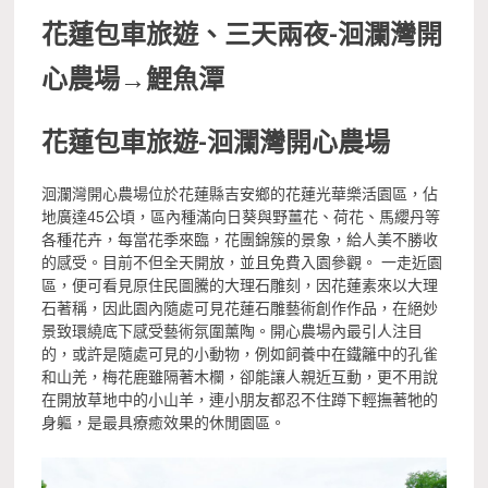
花蓮包車旅遊、三天兩夜-
洄瀾灣開
心農場
→
鯉魚潭
花蓮包車旅遊-
洄瀾灣開心農場
洄瀾灣開心農場位於花蓮縣吉安鄉的花蓮光華樂活園區，佔
地廣達45公頃，區內種滿向日葵與野薑花、荷花、馬纓丹等
各種花卉，每當花季來臨，花團錦簇的景象，給人美不勝收
的感受。目前不但全天開放，並且免費入園參觀。 一走近園
區，便可看見原住民圖騰的大理石雕刻，因花蓮素來以大理
石著稱，因此園內隨處可見花蓮石雕藝術創作作品，在絕妙
景致環繞底下感受藝術氛圍薰陶。開心農場內最引人注目
的，或許是隨處可見的小動物，例如飼養中在鐵籬中的孔雀
和山羌，梅花鹿雖隔著木欄，卻能讓人親近互動，更不用說
在開放草地中的小山羊，連小朋友都忍不住蹲下輕撫著牠的
身軀，是最具療癒效果的休閒園區。