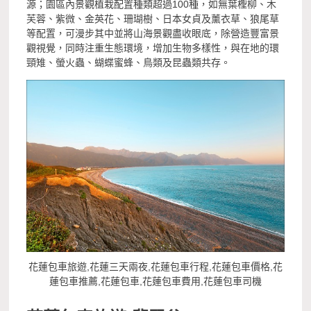
源；園區內景觀植栽配置種類超過100種，如無葉檉柳、木
芙蓉、紫微、金英花、珊瑚樹、日本女貞及薰衣草、狼尾草
等配置，可漫步其中並將山海景觀盡收眼底，除營造豐富景
觀視覺，同時注重生態環境，增加生物多樣性，與在地的環
頸雉、螢火蟲、蝴蝶蜜蜂、鳥類及昆蟲類共存。
花蓮包車旅遊,花蓮三天兩夜,花蓮包車行程,花蓮包車價格,花
蓮包車推薦,花蓮包車,花蓮包車費用,花蓮包車司機