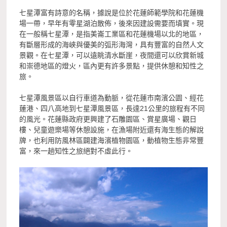
七星潭富有詩意的名稱，據說是位於花蓮師範學院和花蓮機
場一帶，早年有零星湖泊散佈，後來因建設需要而填實。現
在一般稱七星潭，是指美崙工業區和花蓮機場以北的地區，
有斷層形成的海峽與優美的弧形海灣，具有豐富的自然人文
景觀。在七星潭，可以遠眺清水斷崖，夜間還可以欣賞新城
和崇德地區的燈火，區內更有許多景點，提供休憩和知性之
旅。
七星潭風景區以自行車道為動脈，從花蓮市南濱公園、經花
蓮港、四八高地到七星潭風景區，長達21公里的旅程有不同
的風光。花蓮縣政府更興建了石雕園區、賞星廣場、觀日
樓、兒童遊樂場等休憩設施，在漁場附近還有海生態的解說
牌，也利用防風林區闢建海濱植物園區，動植物生態非常豐
富，來一趟知性之旅絕對不虛此行。