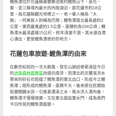
鯉魚潭位於花蓮縣壽豐鄉池南村鯉魚山下，是花、
東、宜三縣境內最大的內陸湖泊，距花蓮市約18公
里，為花蓮縣觀光地標之一，老一輩人稱為『大
陂』，阿美族人則稱為巴鬧；鯉魚潭南北最長處約2
公里，東西最寬處約1.5公里，面積約為104公頃；鯉
魚潭水最深處達15公尺，終年清澈不涸，其水源自潭
心湧出，更是鯉魚潭奇妙的地方。
花蓮包車旅遊-鯉魚潭的由來
在數世紀前的一次大颱風，發生山崩迫使荖溪從今日
的
池南森林遊樂區
改道向南流，而潭北的文蘭溪洪水
帶來的砂石也阻擋了鯉魚潭的東北出口，形成今之鯉
魚潭；剛形成的鯉魚潭，面積不大，後來原住民開始
拓墾開闢水田，引進荖濃溪之水，尾水流入潭內後，
鯉魚潭才慢慢增廣，又在東北面設置水門，成為我們
今日所見的鯉魚潭面貌。