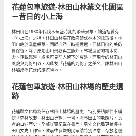
花蓮包車旅遊-林田山林業文化園區
－昔日的小上海
林田山在1960年代伐木全盛時期的繁華景象，讓這裡曾有
『小上海』之稱，林田山林場在政府禁伐林木的政策後，林
田山終於洗盡鉛華、回歸自然，時過境遷，但林田山的美仍
舊保留，除了原始山川景觀與生態外，林場遺留的檜木房
舍、運載鐵道，處處可見前人留下的痕跡，而現今的林田山
風貌與九份相似，因此友『花蓮的九份』之美名，讓林田山
林場成為花蓮的旅遊勝地。
花蓮包車旅遊-林田山林場的歷史遺
跡
花蓮縣文化局為保存林田山林場的歷史，特別妥請鄭仁崇編
撰「森林故鄉－林田山專輯」一書，將林田山的老照片、長
者的口述歷史，全部詳實記載在書內，另外文化局更輔導林
田山文史工作室，欲前往參觀的民眾請特別注意，存放老照