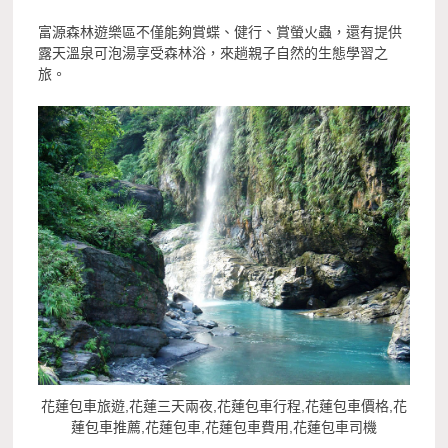
富源森林遊樂區不僅能夠賞蝶、健行、賞螢火蟲，還有提供
露天溫泉可泡湯享受森林浴，來趟親子自然的生態學習之
旅。
花蓮包車旅遊,花蓮三天兩夜,花蓮包車行程,花蓮包車價格,花
蓮包車推薦,花蓮包車,花蓮包車費用,花蓮包車司機