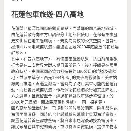
花蓮包車旅遊-
四八高地
花蓮縣七星潭為國際級觀光景點，而緊鄰的四八高地區域，
由花蓮縣政府向軍方申請部分土地無償使用，在保有軍事歷
史文化及在地生態環境下，規劃為開放的公共空間，包含七
星潭四八高地戰備坑道、曼波園區及2020年底開放的花蓮農
好基地。
其中，在四八高地下方，有個軍事戰備坑道，坑口前段重砲
框舍是在二次世界大戰末期日軍所建立，後方接續是在國民
政府時期，由國軍同心協力打造長約180公尺的坑道及砲陣
地，並派軍鎮守。西元1944年6月的賽班島戰役後，美軍站
線向西推進，直逼臺灣島。當時為了防止美軍可能的登陸行
動，而建置此戰備坑道，作為保衛花蓮港飛行場其主陣地北
方之屏障，且保留至今，經過花蓮縣政府逐步整理後，於
2020年元旦起，開放民眾預約導覽，一同一探究竟。
四八高地除戰備坑道，已規劃並開放曼波園區，除季節性花
海供民眾漫遊，同時結合七感體驗及延續七星潭海洋意象，
設置花蓮縣首座霧雕藝術，將自來水過濾後轉換為霧漫出，
讓民眾身在其中宛如仙境，並改善園區微氣候，提供生物水