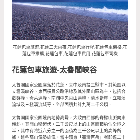
花蓮包車旅遊,花蓮三天兩夜,花蓮包車行程,花蓮包車價格,花
蓮包車推薦,花蓮包車,花蓮包車費用,花蓮包車司機
花蓮包車旅遊-
太魯閣峽谷
太魯閣國家公園座落於花蓮、臺中及南投三縣市。其範圍以
立霧溪峽谷、東西橫貫公路沿線及其外圍山區為主，包括合
歡群峰、奇萊連峰、南湖中央尖山連峰、清水斷崖、立霧溪
流域及三棧溪流域等，全部面積共計九萬二千公頃。
太魯閣國家公園境內地勢高聳，大致由西部的脊樑山脈向東
傾斜，其間山巒起伏，二千公尺以上的山區面積約佔全境之
半，其中有將近六分之一的面積為三千公尺以上的高峰所
據。這些高山氣勢雄偉，當中躋身「臺灣百岳」者即達二十