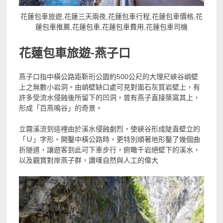
花蓮包車旅遊,花蓮三天兩夜,花蓮包車行程,花蓮包車價格,花
蓮包車推薦,花蓮包車,花蓮包車費用,花蓮包車司機
花蓮包車旅遊-
燕子口
燕子口指中橫公路距靳珩公園約500公尺的大理尺峽谷峭壁
上之無數小岩洞。由峭壁缺口處可見對面石灰質岩壁上，有
許多受流水侵蝕後所留下的凹洞，曾有燕子直接築窩其上，
形成「百燕鳴谷」的奇景。
立霧溪流到這裡由於溪水侵蝕劇烈，使峽谷形成陡直壁立的
「Ｕ」字形。開鑿中橫公路時，更特別順著地形鑿了幾個曲
折隧道，讓遊客到此可下車步行，俯瞰千岩絕壁下的溪水，
以及觀賞對岸燕子群，讚嘆自然與人工的偉大