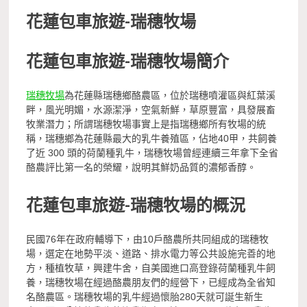
花蓮包車旅遊-
瑞穗牧場
花蓮包車旅遊-
瑞穗牧場簡介
瑞穗牧場
為花蓮縣瑞穗鄉酪農區，位於瑞穗噴灌區與紅葉溪
畔，風光明媚，水源潔淨，空氣新鮮，草原豐富，具發展畜
牧業潛力；所謂瑞穗牧場事實上是指瑞穗鄉所有牧場的統
稱，瑞穗鄉為花蓮縣最大的乳牛養殖區，佔地40甲，共飼養
了近 300 頭的荷蘭種乳牛，瑞穗牧場曾經連續三年拿下全省
酪農評比第一名的榮耀，說明其鮮奶品質的濃郁香醇。
花蓮包車旅遊-
瑞穗牧場的概況
民國76年在政府輔導下，由10戶酪農所共同組成的瑞穗牧
場，選定在地勢平淡、道路、排水電力等公共設施完善的地
方，種植牧草，興建牛舍，自美國進口高登錄荷蘭種乳牛飼
養，瑞穗牧場在經過酪農朋友們的經營下，已經成為全省知
名酪農區。瑞穗牧場的乳牛經過懷胎280天就可誕生新生