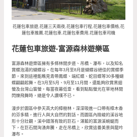
花蓮包車旅遊,花蓮三天兩夜,花蓮包車行程,花蓮包車價格,花
蓮包車推薦,花蓮包車,花蓮包車費用,花蓮包車司機
花蓮包車旅遊-
富源森林遊樂區
富源森林遊樂區擁有多條林間步道、吊橋、瀑布，以及知名
賞蝶泡湯的蝴蝶谷。在每年3月至8月是蝴蝶谷絕佳的賞蝶季
節，來到這裡能瞧見青帶鳳蝶、端紅蝶、蛇目蝶等30多種蝴
蝶翩翩起舞。在3月至5月、9月至11月間，還能夠欣賞黑翅
螢及台灣山窗螢，每當夜幕低垂，看到點點螢光在草地林間
閃爍飛舞時，總是令人讚嘆不已。
漫步於園區中參天高大的樟樹林，深深吸進一口帶有樟木香
的芬多精，進行人與大自然的對話。而園區內險峻的溪谷地
形十分壯觀，溪中錯落有致的巨石，湛藍的富源溪蜿蜒而
下，在巨石間洶湧奔騰，走在吊橋上，欣賞這番美景與龍吟
瀑布。