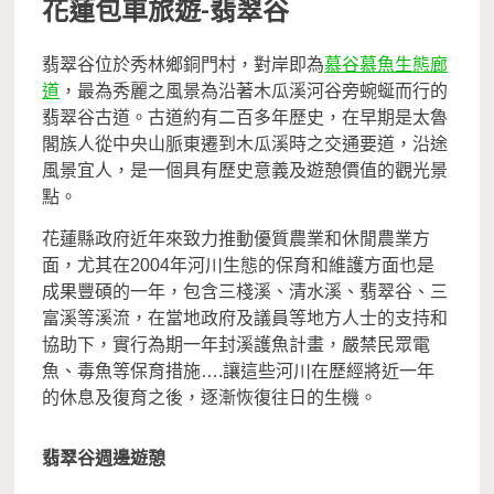
花蓮包車旅遊-
翡翠谷
翡翠谷位於秀林鄉銅門村，對岸即為
慕谷慕魚生態廊
道
，最為秀麗之風景為沿著木瓜溪河谷旁蜿蜒而行的
翡翠谷古道。古道約有二百多年歷史，在早期是太魯
閣族人從中央山脈東遷到木瓜溪時之交通要道，沿途
風景宜人，是一個具有歷史意義及遊憩價值的觀光景
點。
花蓮縣政府近年來致力推動優質農業和休閒農業方
面，尤其在2004年河川生態的保育和維護方面也是
成果豐碩的一年，包含三棧溪、清水溪、翡翠谷、三
富溪等溪流，在當地政府及議員等地方人士的支持和
協助下，實行為期一年封溪護魚計畫，嚴禁民眾電
魚、毒魚等保育措施….讓這些河川在歷經將近一年
的休息及復育之後，逐漸恢復往日的生機。
翡翠谷週邊遊憩