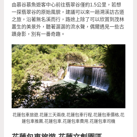
由慕谷慕魚遊客中心前往翡翠谷僅約1.5公里，若想
一探翡翠谷的原始風貌，建議可以來一趟溯溪訪古道
之旅，沿著無名溪而行，路途上除了可以欣賞到茂林
叢生的美景外，聽著潺潺的流水聲，偶爾遇見一些古
蹟身影，別有一番奇趣。
花蓮包車旅遊,花蓮三天兩夜,花蓮包車行程,花蓮包車價格,花
蓮包車推薦,花蓮包車,花蓮包車費用,花蓮包車司機
花蓮包車旅遊-
花蓮文創園區