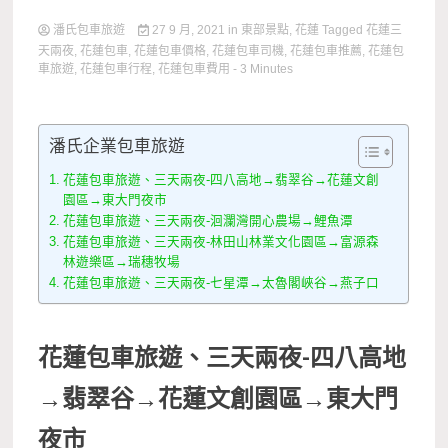
潘氏包車旅遊
27 9 月, 2021
in
東部景點
,
花蓮
Tagged
花蓮三
天兩夜
,
花蓮包車
,
花蓮包車價格
,
花蓮包車司機
,
花蓮包車推薦
,
花蓮包
車旅遊
,
花蓮包車行程
,
花蓮包車費用
- 3 Minutes
潘氏企業包車旅遊
花蓮包車旅遊、三天兩夜-四八高地→翡翠谷→花蓮文創
園區→東大門夜市
花蓮包車旅遊、三天兩夜-洄瀾灣開心農場→鯉魚潭
花蓮包車旅遊、三天兩夜-林田山林業文化園區→富源森
林遊樂區→瑞穗牧場
花蓮包車旅遊、三天兩夜-七星潭→太魯閣峽谷→燕子口
花蓮包車旅遊、三天兩夜-四八高地
→翡翠谷→花蓮文創園區→東大門
夜市