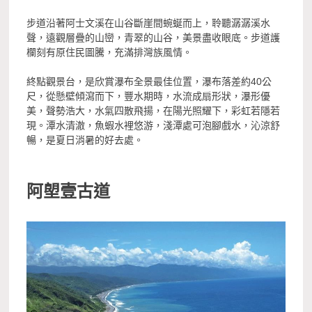
步道沿著阿士文溪在山谷斷崖間蜿蜒而上，聆聽潺潺溪水
聲，遠觀層疊的山巒，青翠的山谷，美景盡收眼底。步道護
欄刻有原住民圖騰，充滿排灣族風情。
終點觀景台，是欣賞瀑布全景最佳位置，瀑布落差約40公
尺，從懸壁傾瀉而下，豐水期時，水流成扇形狀，瀑形優
美，聲勢浩大，水氣四散飛揚，在陽光照耀下，彩虹若隱若
現。潭水清澈，魚蝦水裡悠游，淺潭處可泡腳戲水，沁涼舒
暢，是夏日消暑的好去處。
阿塱壹古道