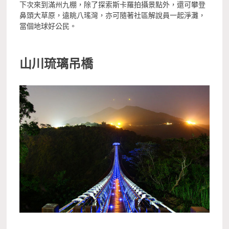
下次來到滿州九棚，除了探索斯卡羅拍攝景點外，還可攀登
鼻頭大草原，遠眺八瑤灣，亦可隨著社區解說員一起淨灘，
當個地球好公民。
山川琉璃吊橋