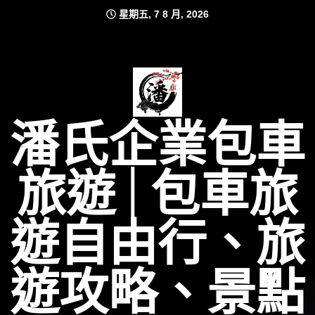
Skip
星期五, 7 8 月, 2026
to
content
潘氏企業包車
旅遊│包車旅
遊自由行、旅
遊攻略、景點