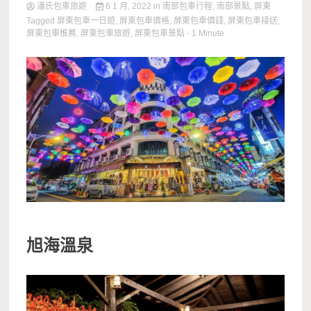
潘氏包車旅遊
6 1 月, 2022
in
南部包車行程
,
南部景點
,
屏東
Tagged
屏東包車一日遊
,
屏東包車價格
,
屏東包車價錢
,
屏東包車接送
,
屏東包車推薦
,
屏東包車旅遊
,
屏東包車景點
- 1 Minute
旭海溫泉