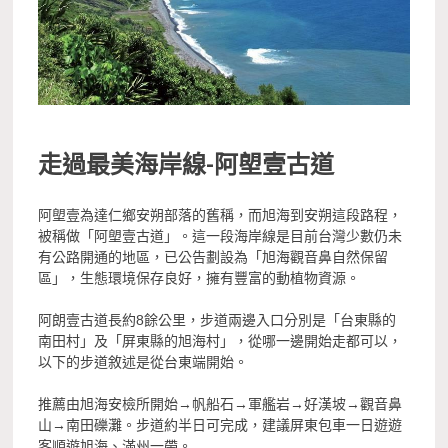
走過最美海岸線-阿塱壹古道
阿塱壹為達仁鄉安朔部落的舊稱，而旭海到安朔這段路程，
被稱做「阿塱壹古道」。這一段海岸線是目前台灣少數仍未
有公路開通的地區，已公告劃設為「旭海觀音鼻自然保留
區」，生態環境保存良好，擁有豐富的動植物資源。
阿朗壹古道長約8餘公里，步道兩邊入口分別是「台東縣的
南田村」及「屏東縣的旭海村」，從哪一邊開始走都可以，
以下的步道敘述是從台東端開始。
推薦由旭海安檢所開始→帆船石→軍艦岩→好漢坡→觀音鼻
山→南田礫灘。步道約半日可完成，建議屏東包車一日遊遊
客順遊旭海、滿州一帶。