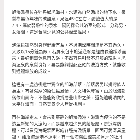
旭海溫泉位在牡丹鄉旭海村，水源為自然湧出的地下水，泉
質為無色無味的碳酸泉，泉溫45℃左右，酸鹼值大約是
7.4，屬於弱鹼性的泉水，隔間採公共浴室的形式，分為男、
女浴間，這是台灣少見的公共澡堂溫泉。
泡溫泉雖然對身體健康有益，不過泡澡時間還是不宜過久，
大致以15分鐘為限，若屏東包車旅遊
遊客是經由長途跋涉而
來，最好稍事休息再入浴，不然容易引發不舒服的現象。旭
海溫泉的泉質良好，要是能夠搭配正確的洗浴方式，就能收
到通體鬆放的成效。
這裡有一處彷彿遺世獨立的旭海部落，部落居民以排灣族人
為主，有著濃厚的原住民風情，人文特色豐富。由於旭海部
落依山面海，不僅能夠欣賞層疊山巒之美，還能遠眺浩闊的
太平洋海面，自然美景令人無從挑剔。
再往海岸走去，會來到寧靜的旭海漁港，港灣內停泊的不是
造型新穎的大漁船，而是越來越少見的舢舨船，走近堤防
邊，可以看見海堤牆面彩繪各種捕漁情景，圖面可愛深具童
趣。 離旭海漁港不遠處，有一個海灣曲線美如月牙的牡丹