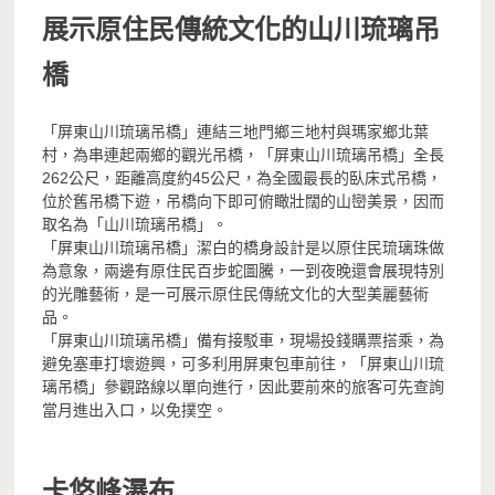
展示原住民傳統文化的山川琉璃吊
橋
「屏東山川琉璃吊橋」連結三地門鄉三地村與瑪家鄉北葉
村，為串連起兩鄉的觀光吊橋，「屏東山川琉璃吊橋」全長
262公尺，距離高度約45公尺，為全國最長的臥床式吊橋，
位於舊吊橋下遊，吊橋向下即可俯瞰壯闊的山巒美景，因而
取名為「山川琉璃吊橋」。
「屏東山川琉璃吊橋」潔白的橋身設計是以原住民琉璃珠做
為意象，兩邊有原住民百步蛇圖騰，一到夜晚還會展現特別
的光雕藝術，是一可展示原住民傳統文化的大型美麗藝術
品。
「屏東山川琉璃吊橋」備有接駁車，現場投錢購票搭乘，為
避免塞車打壞遊興，可多利用屏東包車前往，「屏東山川琉
璃吊橋」參觀路線以單向進行，因此要前來的旅客可先查詢
當月進出入口，以免撲空。
卡悠峰瀑布