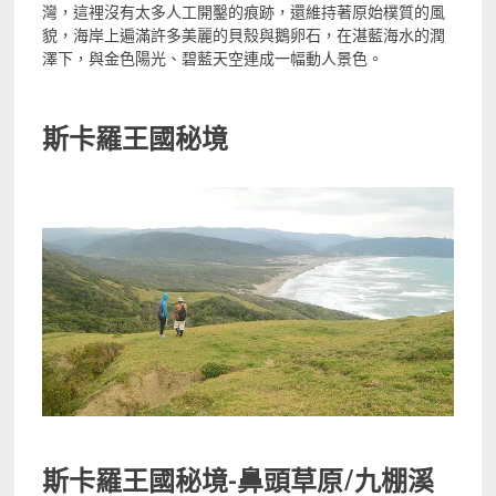
灣，這裡沒有太多人工開鑿的痕跡，還維持著原始樸質的風
貌，海岸上遍滿許多美麗的貝殼與鵝卵石，在湛藍海水的潤
澤下，與金色陽光、碧藍天空連成一幅動人景色。
斯卡羅王國秘境
斯卡羅王國秘境-鼻頭草原/九棚溪