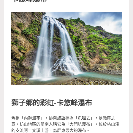
獅子鄉的彩虹-卡悠峰瀑布
舊稱「內獅瀑布」，排灣族語稱為「爪哩丟」，是懸崖之
意，枋山地區的閩南人稱它為「大門坑瀑布」，位於枋山溪
的支流阿士文溪上游，為屏東最大的瀑布。