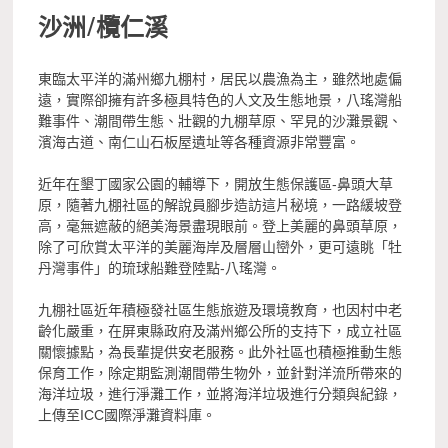
沙洲/欖仁溪
東臨太平洋的滿州鄉九棚村，居民以農漁為主，雖然地處偏
遠，實際卻擁有許多極具特色的人文及生態地景，八瑤灣船
難事件、潮間帶生態、壯觀的九棚草原、罕見的沙灘景觀、
濱海古道、南仁山石板屋遺址等各種資源非常豐富。
近年在墾丁國家公園的輔導下，開放生態保護區-鼻頭大草
原，隨著九棚社區的解說員腳步造訪這片秘境，一路緩坡登
高，毫無遮蔽的絕美海景盡現眼前。登上美麗的鼻頭草原，
除了可欣賞太平洋的美麗海岸及層層山巒外，更可遠眺「牡
丹灣事件」的琉球船難登陸點-八瑤灣。
九棚社區近年積極發社區生態旅遊及環境教育，也因村中老
齡化嚴重，在屏東縣政府及滿州鄉公所的支持下，成立社區
關懷據點，為長輩提供安老服務。此外社區也積極推動生態
保育工作，除定期監測潮間帶生物外，並針對洋流所帶來的
海洋垃圾，進行淨灘工作，並將海洋垃圾進行分類與紀錄，
上傳至ICC國際淨灘資料庫。