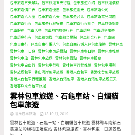
包車旅遊五天景點
包車旅遊五天行程
包車旅遊介紹
包車旅遊價格
包車旅遊價目表
包車旅遊優惠
包車旅遊兩天
包車旅遊公司
包車旅遊六人座
包車旅遊六天
包車旅遊台北
包車旅遊常見問題
包車旅遊行程
包車旅遊行程安排
包車旅遊行程組合
包車旅遊規劃
包車服務
包車活動
包車熱門旅遊行程
包車環島
包車環島旅遊
包車環島行程
包車租司機
包車組合景點
包車組合行程
包車網
包車自由行
包車自由行懶人包
包車自由行懶人包包車旅遊
雲林包車
雲林包車一日遊
雲林包車司房景點
雲林包車多日遊
雲林包車推薦
雲林包車旅
雲林包車旅遊
雲林包車景點
雲林包車服務
雲林包車自由行
雲林包車行程
雲林包車行程推薦
雲林包車規劃
雲林旅遊包車
香山海岸包車旅遊
香港來台包車
香港來台包車旅遊
香港來台包車行程推薦
香港來台灣包車
香港來台灣包車旅遊五天
香港客戶來台包車旅遊
雲林包車旅遊、石龜車站、白爛貓
包車旅遊
潘氏包車旅遊
13 10 月, 2019
雲林包車旅遊、石龜車站、白爛貓包車旅遊 雲林縣斗南鎮石
龜車站彩繪稻田及車站 雲林包車旅遊、雲林包車一日遊景點