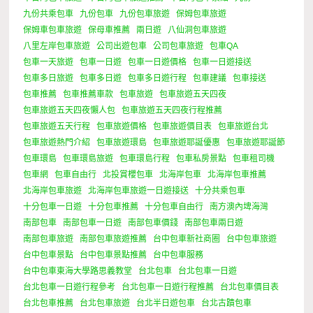
九份共乘包車
九份包車
九份包車旅遊
保姆包車旅遊
保姆車包車旅遊
保母車推薦
兩日遊
八仙洞包車旅遊
八里左岸包車旅遊
公司出遊包車
公司包車旅遊
包車QA
包車一天旅遊
包車一日遊
包車一日遊價格
包車一日遊接送
包車多日旅遊
包車多日遊
包車多日遊行程
包車建議
包車接送
包車推薦
包車推薦車款
包車旅遊
包車旅遊五天四夜
包車旅遊五天四夜懶人包
包車旅遊五天四夜行程推薦
包車旅遊五天行程
包車旅遊價格
包車旅遊價目表
包車旅遊台北
包車旅遊熱門介紹
包車旅遊環島
包車旅遊耶誕優惠
包車旅遊耶誕節
包車環島
包車環島旅遊
包車環島行程
包車私房景點
包車租司機
包車網
包車自由行
北投賞櫻包車
北海岸包車
北海岸包車推薦
北海岸包車旅遊
北海岸包車旅遊一日遊接送
十分共乘包車
十分包車一日遊
十分包車推薦
十分包車自由行
南方澳內埤海灣
南部包車
南部包車一日遊
南部包車價錢
南部包車兩日遊
南部包車旅遊
南部包車旅遊推薦
台中包車新社商圈
台中包車旅遊
台中包車景點
台中包車景點推薦
台中包車服務
台中包車東海大學路思義教堂
台北包車
台北包車一日遊
台北包車一日遊行程參考
台北包車一日遊行程推薦
台北包車價目表
台北包車推薦
台北包車旅遊
台北半日遊包車
台北古蹟包車