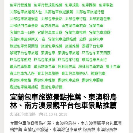
包車行程推薦
包車行程規劃推薦
包車規劃
包車路線
包車車款
北部包車旅遊懶人包
北部包車旅遊推薦
北部包車旅遊行程
北部包車旅遊規劃
北部包車景點
北部包車行程
北部旅遊包車
北部熱門包車景點
南方澳包車
南方澳包車旅遊
宜蘭包車
宜蘭包車一日遊
宜蘭包車兩日遊
宜蘭包車推薦
宜蘭包車旅遊
宜蘭包車旅遊兩天一夜
宜蘭包車旅遊推薦
旅遊
旅遊包車
旅遊包車常見問題
旅遊包車推薦
旅遊推薦
景觀平台包車
景觀平台包車旅遊
東澳包車
東澳包車旅遊
环岛包车五天四夜
环岛包车形成
环岛包车推荐
环岛包车行程
環島包車自由行
環島包車規劃
環島旅遊包車
粉林鳥包車
粉林鳥包車旅遊
賓士包車
賓士包車九人座
賓士包車旅遊
賓士包車旅遊9人
遨遊包車
遨遊包車價格
遨遊包車推薦
遨遊包車旅遊
遨遊包車服務
遨遊包車機場接送
遨遊包車評價
宜蘭包車旅遊景點推薦、東澳粉鳥
林、南方澳景觀平台包車景點推薦
潘氏包車旅遊
31 10 月, 2019
宜蘭包車旅遊景點推薦、東澳粉鳥林、南方澳景觀平台包車景
點推薦 宜蘭包車旅遊、東澳灣包車景點:粉鳥林 東澳粉鳥林