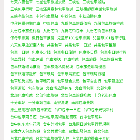
七天六夜包車
七星包車旅遊景點
三峽包
三峽包車景點
三峽包車行程
三峽滿月森林包車旅遊
三峽祖師廟老街包車旅遊
三峽老街包車
中包包車景點
中秋包車
中秋旅遊包車
中秋連續假期包車
中部包車
九份包車旅遊價格
九份包車旅遊推薦
九份包車旅遊行程
九份老街
九份老街包車
九份老街包車旅遊
保母車推薦
假日包車推薦
兒童節101包車推薦
兒童節101包車行程
六天包車旅遊懶人包
共乘包車
共乘包車一日遊
共乘包車推薦
包車一日遊
包車多少錢
包車多日旅遊
包車多日遊
包車多日遊行程
包車幾錢
包車建議
包車接送
包車推薦
包車旅遊
包車旅遊台北
包車旅遊環島推薦
包車旅遊私房秘境
包車旅遊耶誕優惠
包車旅遊耶誕節
包車環島
包車環島旅遊
包車環島行程
包車私房景點
包車租司機
包車組合景點
包車自由行
包車輕旅遊
包車須知
包车旅游
北台湾旅游包车
北台灣包車
北部包車
北部包車推薦
北部包車旅遊
北部包車旅遊推薦
十分老街包車
十分車站
十分車站包車
南寮漁港
南部包車景點
原生應用植物園包車旅遊
台中包車一日遊
台中包車光復新村
台中包車兩日遊
台中包車馬術運動園區
台中包車龍井
台中包车水牛花海
台中外埔包車
台北兩日遊包車行程規劃
台北六天包車旅遊
台北共乘包車
台北出發包車
台北包車
台北包車推薦
台北包車旅遊覽人包
台北包車旅遊車子介紹