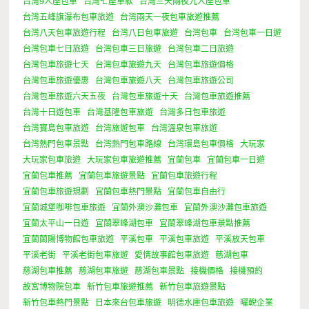
台灣9人座包車
台灣七座車款
台灣三天兩夜九人座包車
台灣五峰旗瀑布包車旅遊
台灣兩天一夜包車旅遊推薦
台灣八天包車旅遊行程
台灣八日包車旅遊
台灣包車
台灣包車一日遊
台灣包車七日旅遊
台灣包車三日旅遊
台灣包車二日旅遊
台灣包車旅遊七天
台灣包車旅遊九天
台灣包車旅遊價格
台灣包車旅遊優惠
台灣包車旅遊八天
台灣包車旅遊公司
台灣包車旅遊六天五夜
台灣包車旅遊十天
台灣包車旅遊推薦
台灣十日遊包車
台灣基隆包車旅遊
台灣多日包車旅遊
台灣寶島包車旅遊
台灣旅遊包車
台灣溫泉包車旅遊
台灣熱門包車景點
台灣熱門包車路線
台灣環島包車價格
大玩家
大玩家包車旅遊
大玩家包車旅遊推薦
宜蘭包車
宜蘭包車一日遊
宜蘭包車推薦
宜蘭包車旅遊景點
宜蘭包車旅遊行程
宜蘭包車旅遊規劃
宜蘭包車熱門景點
宜蘭包車自由行
宜蘭城堡咖啡包車旅遊
宜蘭外澳沙灘包車
宜蘭外澳沙灘包車旅遊
宜蘭太平山一日遊
宜蘭翠峰湖包車
宜蘭翠峰湖包車景點推薦
宜蘭蘭陽博物館包車旅遊
平溪包車
平溪包車旅遊
平溪放天包車
平溪老街
平溪老街包車旅遊
愛情故事館包車旅遊
慈湖包車
慈湖包車推薦
慈湖包車旅遊
慈湖包車景點
接機價格
接機預約
故宮博物院包車
新竹包車旅遊推薦
新竹包車旅遊景點
新竹包車熱門景點
日本來台包車旅遊
明德水庫包車旅遊
曜輗企業