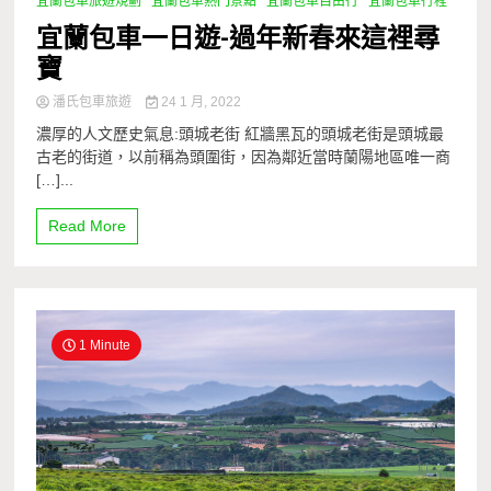
宜蘭包車旅遊規劃
宜蘭包車熱門景點
宜蘭包車自由行
宜蘭包車行程
宜蘭包車一日遊-過年新春來這裡尋
寶
潘氏包車旅遊
24 1 月, 2022
濃厚的人文歷史氣息:頭城老街 紅牆黑瓦的頭城老街是頭城最
古老的街道，以前稱為頭圍街，因為鄰近當時蘭陽地區唯一商
[…]...
Read More
1 Minute