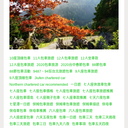
10座頂級包車
11人包車旅遊
12人包車旅遊
12人坐車款
12人座包車旅遊
2020包車旅游
2020台中春節包車
88節包車
88節包車活動
9487、94狂台北旅遊包車
9人座包車旅遊
9人座頂級包車
Jiufen chartered car
Northern chartered car recommended
一日遊
七人座休旅車包車
七人座包車
七人座包車價格
七人座包車旅遊
七人座包車旅遊推薦
七人座包車環島
七人座親子包車
七人座車款推薦
七天六夜包車
七星潭一日遊
保姆包車旅遊
保姆車包車旅遊
保姆車接送
保母車
保母車包車
保母車推薦
六人座包車
六人座包車旅遊
六人座居家包車
六天五夜包車
包車一日遊
包車三天
包車三天兩夜
包車三天旅遊
包車三日
包車九天八夜
包車事項
包車五天四夜