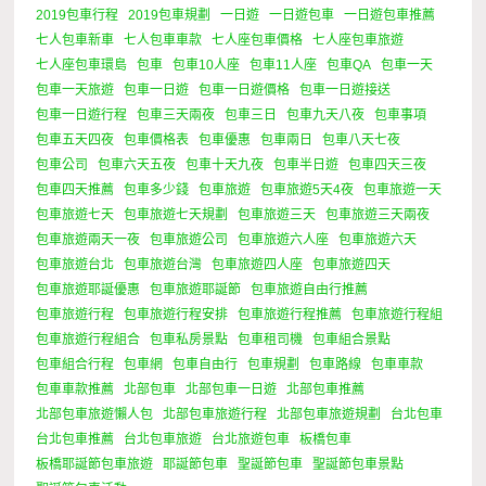
2019包車行程
2019包車規劃
一日遊
一日遊包車
一日遊包車推薦
七人包車新車
七人包車車款
七人座包車價格
七人座包車旅遊
七人座包車環島
包車
包車10人座
包車11人座
包車QA
包車一天
包車一天旅遊
包車一日遊
包車一日遊價格
包車一日遊接送
包車一日遊行程
包車三天兩夜
包車三日
包車九天八夜
包車事項
包車五天四夜
包車價格表
包車優惠
包車兩日
包車八天七夜
包車公司
包車六天五夜
包車十天九夜
包車半日遊
包車四天三夜
包車四天推薦
包車多少錢
包車旅遊
包車旅遊5天4夜
包車旅遊一天
包車旅遊七天
包車旅遊七天規劃
包車旅遊三天
包車旅遊三天兩夜
包車旅遊兩天一夜
包車旅遊公司
包車旅遊六人座
包車旅遊六天
包車旅遊台北
包車旅遊台灣
包車旅遊四人座
包車旅遊四天
包車旅遊耶誕優惠
包車旅遊耶誕節
包車旅遊自由行推薦
包車旅遊行程
包車旅遊行程安排
包車旅遊行程推薦
包車旅遊行程組
包車旅遊行程組合
包車私房景點
包車租司機
包車組合景點
包車組合行程
包車網
包車自由行
包車規劃
包車路線
包車車款
包車車款推薦
北部包車
北部包車一日遊
北部包車推薦
北部包車旅遊懶人包
北部包車旅遊行程
北部包車旅遊規劃
台北包車
台北包車推薦
台北包車旅遊
台北旅遊包車
板橋包車
板橋耶誕節包車旅遊
耶誕節包車
聖誕節包車
聖誕節包車景點