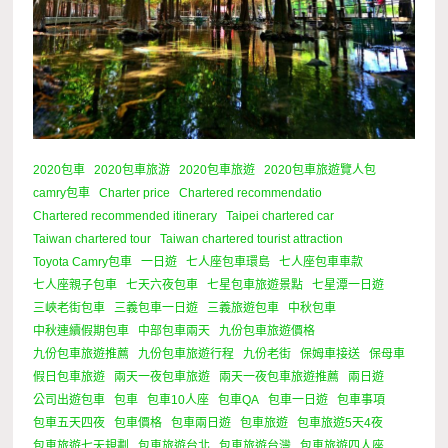
2020包車
2020包車旅游
2020包車旅遊
2020包車旅遊覽人包
camry包車
Charter price
Chartered recommendatio
Chartered recommended itinerary
Taipei chartered car
Taiwan chartered tour
Taiwan chartered tourist attraction
Toyota Camry包車
一日遊
七人座包車環島
七人座包車車款
七人座親子包車
七天六夜包車
七星包車旅遊景點
七星潭一日遊
三峽老街包車
三義包車一日遊
三義旅遊包車
中秋包車
中秋連續假期包車
中部包車兩天
九份包車旅遊價格
九份包車旅遊推薦
九份包車旅遊行程
九份老街
保姆車接送
保母車
假日包車旅遊
兩天一夜包車旅遊
兩天一夜包車旅遊推薦
兩日遊
公司出遊包車
包車
包車10人座
包車QA
包車一日遊
包車事項
包車五天四夜
包車價格
包車兩日遊
包車旅遊
包車旅遊5天4夜
包車旅遊七天規劃
包車旅遊台北
包車旅遊台灣
包車旅遊四人座