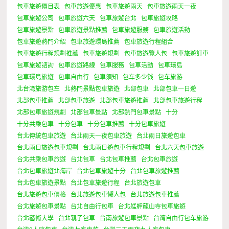
包車旅遊價目表
包車旅遊優惠
包車旅遊兩天
包車旅遊兩天一夜
包車旅遊公司
包車旅遊六天
包車旅遊台北
包車旅遊攻略
包車旅遊景點
包車旅遊景點推薦
包車旅遊服務
包車旅遊活動
包車旅遊熱門介紹
包車旅遊環島推薦
包車旅遊行程組合
包車旅遊行程規劃推薦
包車旅遊規劃
包車旅遊覽人包
包車旅遊訂車
包車旅遊諮詢
包車旅遊路線
包車服務
包車活動
包車環島
包車環島旅遊
包車自由行
包車須知
包车多少钱
包车旅游
北台湾旅游包车
北熱門景點包車旅遊
北部包車
北部包車一日遊
北部包車推薦
北部包車旅遊
北部包車旅遊推薦
北部包車旅遊行程
北部包車旅遊規劃
北部包車景點
北部熱門包車景點
十分
十分共乘包車
十分包車
十分包車推薦
十分包車旅遊
台北傳統包車旅遊
台北兩天一夜包車旅遊
台北兩日旅遊包車
台北兩日旅遊包車規劃
台北兩日遊包車行程規劃
台北六天包車旅遊
台北共乘包車旅遊
台北包車
台北包車推薦
台北包車旅遊
台北包車旅遊北海岸
台北包車旅遊十分
台北包車旅遊推薦
台北包車旅遊景點
台北包車旅遊行程
台北旅遊包車
台北旅遊包車價格
台北旅遊包車懶人包
台北旅遊包車推薦
台北旅遊包車景點
台北自由行包車
台北艋舺龍山寺包車旅遊
台北藝術大學
台北親子包車
台南旅遊包車景點
台湾自由行包车旅游