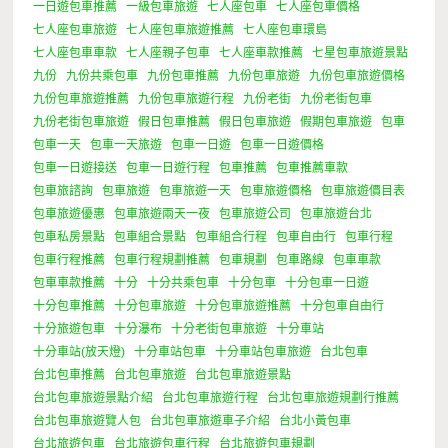
一日遊包車推薦
一級包車旅遊
七人座包車
七人座包車價格
七人座包車旅遊
七人座包車旅遊推薦
七人座包車環島
七人座包車車款
七人座親子包車
七人座車款推薦
七星包車旅遊景點
九份
九份共乘包車
九份包車推薦
九份包車旅遊
九份包車旅遊價格
九份包車旅遊推薦
九份包車旅遊行程
九份老街
九份老街包車
九份老街包車旅遊
假日包車推薦
假日包車旅遊
假期包車旅遊
包車
包車一天
包車一天旅遊
包車一日遊
包車一日遊價格
包車一日遊接送
包車一日遊行程
包車推薦
包車推薦車款
包車旅諮詢
包車旅遊
包車旅遊一天
包車旅遊價格
包車旅遊價目表
包車旅遊優惠
包車旅遊兩天一夜
包車旅遊公司
包車旅遊台北
包車私房景點
包車組合景點
包車組合行程
包車自由行
包車行程
包車行程推薦
包車行程規劃推薦
包車規劃
包車路線
包車車款
包車車款推薦
十分
十分共乘包車
十分包車
十分包車一日遊
十分包車推薦
十分包車旅遊
十分包車旅遊推薦
十分包車自由行
十分旅遊包車
十分瀑布
十分老街包車旅遊
十分車站
十分車站(放天燈)
十分車站包車
十分車站包車旅遊
台北包車
台北包車推薦
台北包車旅遊
台北包車旅遊景點
台北包車旅遊景點介紹
台北包車旅遊行程
台北包車旅遊規劃行推薦
台北包車旅遊覽人包
台北包車旅遊車子介紹
台北小黃包車
台北旅遊包車
台北旅遊包車行程
台北旅遊包車規劃