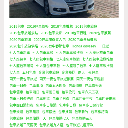
2019包車
2019包車價格
2019包車推薦
2019包車旅遊
2019包車旅遊景點
2019包車景點
2019包車行程
2020包車推薦
2020包車旅游
2020包車旅遊覽人包
2020包車景點推薦
2020包车旅游供略
2020台中春節包車
Honda odyssey
一日遊
七人包車新車
七人包車車款
七人包車車款推薦
七人座休旅車包車
七人座包車
七人座包車價格
七人座包車旅遊
七人座包車旅遊推薦
七人座包車環島
七人座包車車款
七人座親子包車
七人座車款推薦
七人車
五月包車
企業包車旅遊
企業接送
兩天一夜包車
兩天一夜包車旅遊
兩天一夜包車旅遊推薦
兩天一夜包車規劃
包車一日遊
包車事項
包車五天四夜
包車價格
包車價格表
包車優惠
包車兩日
包車兩日遊
包車公司
包車六天五夜
包車六日遊推薦
包車副駕
包車半日遊
包車四天三夜
包車四天推薦
包車四日遊行程
包車多日旅遊
包車多日遊
包車多日遊行程
包車幾錢
包車建議
包車接送
包車推薦
包車新竹
包車旅諮詢
包車旅遊
包車旅遊一天
包車旅遊七天
包車旅遊三天
包車旅遊三天兩夜
包車旅遊九人座
包車旅遊九座車款