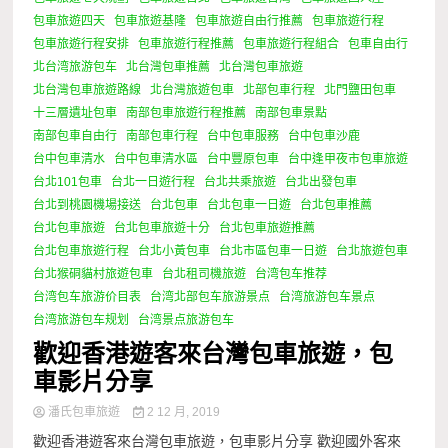
包車旅遊四天
包車旅遊基隆
包車旅遊自由行推薦
包車旅遊行程
包車旅遊行程安排
包車旅遊行程推薦
包車旅遊行程組合
包車自由行
北台湾旅游包车
北台灣包車推薦
北台灣包車旅遊
北台灣包車旅遊路線
北台灣旅遊包車
北部包車行程
北門鹽田包車
十三層遺址包車
南部包車旅遊行程推薦
南部包車景點
南部包車自由行
南部包車行程
台中包車服務
台中包車沙鹿
台中包車清水
台中包車清水區
台中豐原包車
台中逢甲夜市包車旅遊
台北101包車
台北一日遊行程
台北共乘旅遊
台北出發包車
台北到桃園機場接送
台北包車
台北包車一日遊
台北包車推薦
台北包車旅遊
台北包車旅遊十分
台北包車旅遊推薦
台北包車旅遊行程
台北小黃包車
台北市區包車一日遊
台北旅遊包車
台北猴硐貓村旅遊包車
台北租司機旅遊
台湾包车推荐
台湾包车旅游价目表
台湾北部包车旅游景点
台湾旅游包车景点
台湾旅游包车规划
台湾景点旅游包车
歡迎香港遊客來台灣包車旅遊，包
車影片分享
潘氏包車旅遊
2 12 月, 2019
歡迎香港遊客來台灣包車旅遊，包車影片分享 歡迎國外客來