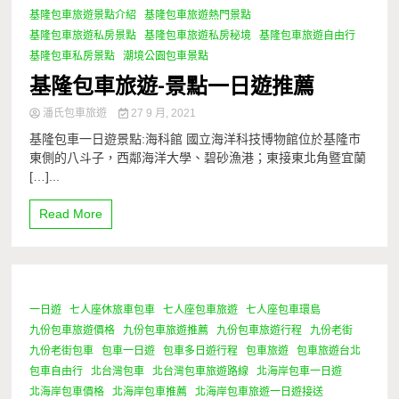
基隆包車旅遊景點介紹
基隆包車旅遊熱門景點
基隆包車旅遊私房景點
基隆包車旅遊私房秘境
基隆包車旅遊自由行
基隆包車私房景點
潮境公園包車景點
基隆包車旅遊-景點一日遊推薦
潘氏包車旅遊
27 9 月, 2021
基隆包車一日遊景點:海科館 國立海洋科技博物館位於基隆市
東側的八斗子，西鄰海洋大學、碧砂漁港；東接東北角暨宜蘭
[…]...
Read More
一日遊
七人座休旅車包車
七人座包車旅遊
七人座包車環島
1 Minute
九份包車旅遊價格
九份包車旅遊推薦
九份包車旅遊行程
九份老街
九份老街包車
包車一日遊
包車多日遊行程
包車旅遊
包車旅遊台北
包車自由行
北台灣包車
北台灣包車旅遊路線
北海岸包車一日遊
北海岸包車價格
北海岸包車推薦
北海岸包車旅遊一日遊接送