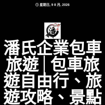
Skip
星期日, 9 8 月, 2026
to
content
潘氏企業包車
旅遊│包車旅
遊自由行、旅
遊攻略、景點