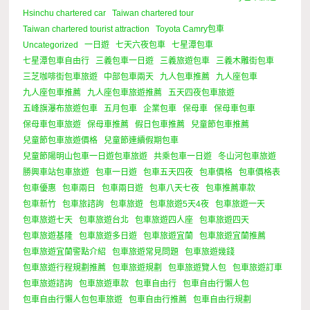
Hsinchu chartered car
Taiwan chartered tour
Taiwan chartered tourist attraction
Toyota Camry包車
Uncategorized
一日遊
七天六夜包車
七星潭包車
七星潭包車自由行
三義包車一日遊
三義旅遊包車
三義木雕街包車
三芝咖啡街包車旅遊
中部包車兩天
九人包車推薦
九人座包車
九人座包車推薦
九人座包車旅遊推薦
五天四夜包車旅遊
五峰旗瀑布旅遊包車
五月包車
企業包車
保母車
保母車包車
保母車包車旅遊
保母車推薦
假日包車推薦
兒童節包車推薦
兒童節包車旅遊價格
兒童節連續假期包車
兒童節陽明山包車一日遊包車旅遊
共乘包車一日遊
冬山河包車旅遊
勝興車站包車旅遊
包車一日遊
包車五天四夜
包車價格
包車價格表
包車優惠
包車兩日
包車兩日遊
包車八天七夜
包車推薦車款
包車新竹
包車旅諮詢
包車旅遊
包車旅遊5天4夜
包車旅遊一天
包車旅遊七天
包車旅遊台北
包車旅遊四人座
包車旅遊四天
包車旅遊基隆
包車旅遊多日遊
包車旅遊宜蘭
包車旅遊宜蘭推薦
包車旅遊宜蘭警點介紹
包車旅遊常見問題
包車旅遊幾錢
包車旅遊行程規劃推薦
包車旅遊規劃
包車旅遊覽人包
包車旅遊訂車
包車旅遊諮詢
包車旅遊車款
包車自由行
包車自由行懶人包
包車自由行懶人包包車旅遊
包車自由行推薦
包車自由行規劃