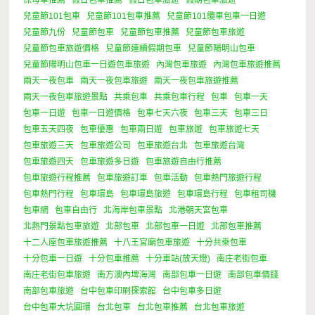
兒童節101包車
兒童節101包車推薦
兒童節101纜車包車一日遊
兒童節九份
兒童節包車
兒童節包車推薦
兒童節包車旅遊
兒童節包車旅遊價格
兒童節連續假期包車
兒童節陽明山包車
兒童節陽明山包車一日遊包車旅遊
內灣包車旅遊
內灣包車旅遊推薦
兩天一夜包車
兩天一夜包車旅遊
兩天一夜包車旅遊推薦
兩天一夜包車旅遊景點
共乘包車
共乘包車行程
包車
包車一天
包車一日遊
包車一日遊價格
包車七天六夜
包車三天
包車三日
包車五天四夜
包車優惠
包車兩日遊
包車旅遊
包車旅遊七天
包車旅遊三天
包車旅遊公司
包車旅遊台北
包車旅遊台灣
包車旅遊四天
包車旅遊多日遊
包車旅遊自由行推薦
包車旅遊行程推薦
包車旅遊訂車
包車活動
包車熱門旅遊行程
包車熱門行程
包車環島
包車環島旅遊
包車環島行程
包車租司機
包車網
包車自由行
北海岸包車景點
北港朝天宮包車
北熱門景點包車旅遊
北部包車
北部包車一日遊
北部包車推薦
十二人座包車旅遊推薦
十八王宮廟包車旅遊
十分共乘包車
十分包車一日遊
十分包車推薦
十分車站(放天燈)
南庄老街包車
南庄老街包車旅遊
南方澳內埤海灣
南部包車一日遊
南部包車價錢
南部包車旅遊
台中包車印刷探索館
台中包車多日遊
台中包車大坑圓環
台北包車
台北包車推薦
台北包車旅遊