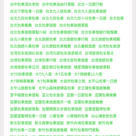
台中包車清水老街
台中包車自由行景點
台北一日遊行程
台北下雨包車一日遊
台北九人座包車
台北九人座包車旅遊
台北九份共乘包車
台北九份包車
台北九份十分包車一日遊
台北包車
台北包車推薦
台北包車旅遊
台北包車旅遊景點
台北包車旅遊景點介紹
台北包車旅遊行程
台北包車旅遊行程推薦
台北小黃包車
台北旅遊包車
台北旅遊包車行程
台北旅遊包車規劃
台北旅遊小黃包車
台北景點包車推薦
台北暑假旅遊
台湾包车旅游
台湾包车旅游价目表
台湾北部包车旅游景点
台湾旅游包车景点
台灣包車景點
台灣包車行程
台灣北部包車旅遊
台灣旅遊包車
台灣旅遊包車公司
國定假日包車旅遊
埔里酒廠包車旅遊景點
大T5包車旅遊
大T九人座
大T五包車
大T保姆車12人座
大T保姆車推薦
大T包車推薦
大自然包車之旅
太平山包車一日遊
太平山旅遊包車
太平山森林遊樂區包車
女王頭包車旅遊推薦
安平樹屋包車景點
宜兰包车旅游
宜蘭一日遊包車
宜蘭包車推薦
宜蘭包車旅遊
宜蘭包車旅遊兩天一夜
宜蘭包車旅遊推薦
宜蘭包車旅遊景點
宜蘭晴懷古步道包車旅遊
宜蘭望龍埤包車
宜蘭望龍埤包車一日遊
小黃包車
小黃預約包車
尖山埔老街包車
新北包車旅遊
新北貢寮包車旅遊
新竹內灣包車旅遊
新竹包車
新竹包車一日遊
新竹包車旅遊推薦
新竹包車熱門景點