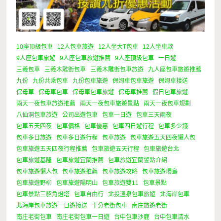
10座頂級包車
12人包車旅遊
12人坐大T包車
12人坐車款
9人座包車旅遊
9人座包車旅遊推薦
9人座頂級包車
一日遊
三義包車
三義木雕街包車
三義木雕街包車旅遊
九人座包車旅遊推薦
九份
九份共乘包車
九份包車旅遊
保姆車包車旅遊
保姆車接送
保母車
保母車包車
保母車包車旅遊
保母車推薦
假日包車旅遊
兩天一夜包車旅遊推薦
兩天一夜包車旅遊景點
兩天一夜包車規劃
八仙洞包車旅遊
公司出遊包車
包車一日遊
包車三天兩夜
包車五天四夜
包車價格
包車優惠
包車四日遊行程
包車多少錢
包車多日旅遊
包車多日遊行程
包車旅遊
包車旅遊五天四夜懶人包
包車旅遊五天四夜行程推薦
包車旅遊五天行程
包車旅遊台北
包車旅遊基隆
包車旅遊宜蘭推薦
包車旅遊宜蘭警點介紹
包車旅遊懶人包
包車旅遊推薦
包車旅遊攻略
包車旅遊環島
包車旅遊野柳
包車旅遊陽明山
包車旅遊雙11
包車景點
包車景點三貂角燈塔
包車自由行
北投溫泉包車旅遊
北海岸包車
北海岸包車旅遊一日遊接送
十分老街包車
南庄旅遊老街
南庄老街包車
南庄老街包車一日遊
台中包車沙鹿
台中包車清水