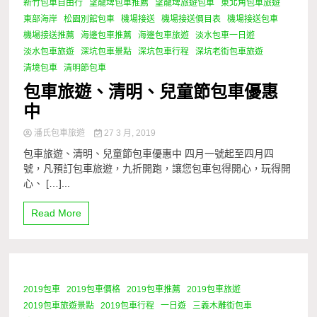
新竹包車自由行
望龍埤包車推薦
望龍埤旅遊包車
東北角包車旅遊
東部海岸
松園別館包車
機場接送
機場接送價目表
機場接送包車
機場接送推薦
海邊包車推薦
海邊包車旅遊
淡水包車一日遊
淡水包車旅遊
深坑包車景點
深坑包車行程
深坑老街包車旅遊
清境包車
清明節包車
包車旅遊、清明、兒童節包車優惠
中
潘氏包車旅遊
27 3 月, 2019
包車旅遊、清明、兒童節包車優惠中 四月一號起至四月四
號，凡預訂包車旅遊，九折開跑，讓您包車包得開心，玩得開
心、 […]...
Read More
2019包車
2019包車價格
2019包車推薦
2019包車旅遊
0 Minutes
2019包車旅遊景點
2019包車行程
一日遊
三義木雕街包車