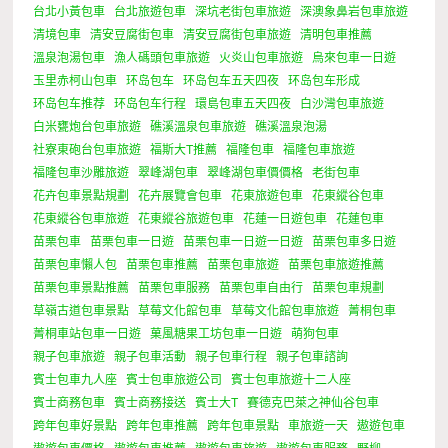
台北小黃包車
台北旅遊包車
深坑老街包車旅遊
深澳象鼻岩包車旅遊
清境包車
清安豆腐街包車
清安豆腐街包車旅遊
清明包車推薦
溫泉泡湯包車
漁人碼頭包車旅遊
火炎山包車旅遊
烏來包車一日遊
玉里赤柯山包車
环岛包车
环岛包车五天四夜
环岛包车形成
环岛包车推荐
环岛包车行程
環島包車五天四夜
白沙灣包車旅遊
白米甕炮台包車旅遊
礁溪溫泉包車旅遊
礁溪溫泉泡湯
社寮東砲台包車旅遊
福斯大T推薦
福隆包車
福隆包車旅遊
福隆包車沙雕旅遊
翠峰湖包車
翠峰湖包車價價格
老街包車
花卉包車景點規劃
花卉展覽會包車
花東旅遊包車
花東縱谷包車
花東縱谷包車旅遊
花東縱谷旅遊包車
花蓮一日遊包車
花蓮包車
苗栗包車
苗栗包車一日遊
苗栗包車一日遊一日遊
苗栗包車多日遊
苗栗包車懶人包
苗栗包車推薦
苗栗包車旅遊
苗栗包車旅遊推薦
苗栗包車景點推薦
苗栗包車服務
苗栗包車自由行
苗栗包車規劃
草嶺古道包車景點
草莓文化館包車
草莓文化館包車旅遊
菁桐包車
菁桐車站包車一日遊
菓風糖果工坊包車一日遊
萌狗包車
親子包車旅遊
親子包車活動
親子包車行程
親子包車諮詢
賓士包車九人座
賓士包車旅遊公司
賓士包車旅遊十二人座
賓士商務包車
賓士商務接送
賓士大T
賽德克巴萊之神仙谷包車
跨年包車好景點
跨年包車推薦
跨年包車景點
車旅遊一天
遨遊包車