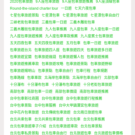
2020包車旅遊
9人座包車旅遊
9人座包車旅遊推薦
9人座頂級包車
Round-the-island charter tour
一日遊
七天六夜包車
七星包車旅遊景點
七星潭包車
七星潭包車旅遊
七星潭包車自由行
三峽老街包車旅遊
三義包車一日遊
三義木雕街包車
三義木雕街包車旅遊
九人包車推薦
九人座包車
九人座包車一日遊
九人座包車旅遊推薦
九人座包車車款推薦
九人座賓士包車旅遊
五天四夜包車
五天四夜包車旅遊
五月包車
包車一日遊
包車旅遊
包車旅遊台北
包車旅遊四人座
包車旅遊四天
包車旅遊多日遊
包車旅遊宜蘭
包車旅遊幾錢
包車旅遊懶人包
包車旅遊推薦
包車旅遊推薦車款
包車旅遊攻略
包車旅遊景點
包車旅遊野柳
包車旅遊陽明山
包車景點
包車自由行
包車行程
包車規劃
包車路線
包車車款
北海岸包車景點
北海岸包車自由行
北部包車
十分瀑布
十分瀑布包車
十分瀑布包車旅遊
十分老街包車旅遊
南部包車
南部包車一日遊
南部包車價錢
南部包車旅遊推薦
台中包車新社商圈
台中包車旅遊
台中包車旅遊行程推薦
台中包車景點
台中包車服務
台中大甲鎮瀾宮包車旅遊
台中花卉包車旅遊
台北傳統包車旅遊
台北兩日旅遊包車
台北共乘包車
台北共乘包車旅遊
台北包車
台北包車推薦
台北包車旅遊車子介紹
台北包車旅遊車款
台北包車景點
台北包車私房景點
台北包車自由行
台北旅遊包車
台北旅遊包車價格