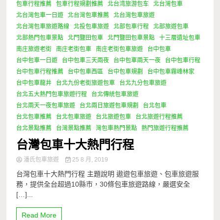
包車行程推薦
包車行程規劃推薦
北台湾旅游包车
北台灣包車
北台灣包車一日遊
北台灣包車推薦
北台灣包車旅遊
北台灣包車旅遊路線
北投包車旅遊
北部包車行程
北部旅遊包車
北部熱門包車景點
北門鹽田包車
北門鹽田包車景點
十三層遺址包車
南庄旅遊老街
南庄老街包車
南庄老街包車旅遊
台中包車
台中包車一日遊
台中包車三天兩夜
台中包車兩天一夜
台中包車行程
台中包車行程推薦
台中包車西區
台中包車規劃
台中包車霧峰林家
台中包車龍井
台北九份老街旅遊包車
台北九分包車旅遊
台北五大熱門包車旅遊行程
台北傳統包車旅遊
台北兩天一夜包車旅遊
台北兩日旅遊包車規劃
台北包車
台北包車推薦
台北包車旅遊
台北旅遊包車
台北旅遊行程推薦
台北景點推薦
台灣景點推薦
灣包車熱門景點
熱門旅遊行程推薦
台灣包車十大熱門行程
潘氏包車旅遊
25 8 月, 2019
台灣包車十大熱門行程 主題說明 遨遊包車旅遊、包車旅遊服
務，提供全台超過10縣市，30條包車旅遊路線，嚴選安全
[…]...
Read More