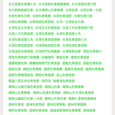
台北旅遊包車懶人包
台北旅遊包車推薦價格
台北旅遊包車行程
台北野柳旅遊包車
台北陽明山包車推薦
台南包車
台南包車一日遊
台南包車多日遊
台南包車推薦
台南包車旅遊
台東包車行程
台東包車規劃
台東旅遊包車景點
台湾一日游包车价格
台湾包车必去景点
台灣五天包車旅遊
台灣八天包車旅遊行程
台灣八日包車旅遊
台灣包車旅遊
台灣包車旅遊七天
台灣包車旅遊九天
台灣包車旅遊價格
台灣包車旅遊八天
台灣包車旅遊環島
台灣景點旅遊包車
台灣泡湯包車旅遊
台灣溫泉包車旅遊
台灣熱門包車路線
台灣環島包車
環島包車旅行
環島包車旅遊行程推薦
送機預約
連假包車
連假包車旅遊
連續假期包車
連續假期熱門包車旅遊
遊艇包車接送
遊艇包車旅游
遨遊包車
遨遊包車價格
遨遊包車推薦
遨遊包車旅遊
遨遊包車服務
遨遊包車機場接送
野柳包車旅遊
金山包車旅遊
關渡八里左岸包車旅遊
阴阳海
陰陽海包車旅遊
陽明山公園花鐘包車旅遊
陽明山包車
陽明山包車推薦
陽明山包車推薦.
陽明山泡湯包車旅遊
陽明山竹子湖包車旅遊
陽明山繡球花包車一日遊
陽明山花季包車
雅聞七里香玫瑰森林
雲林包車旅
雲林包車旅遊
雲林包車景點
雲林包車服務
預約包車旅遊
頭城包車旅遊
頭城城堡咖啡包車推薦
頭城旅遊