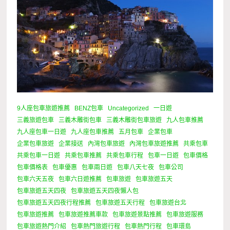
9人座包車旅遊推薦
BENZ包車
Uncategorized
一日遊
三義旅遊包車
三義木雕街包車
三義木雕街包車旅遊
九人包車推薦
九人座包車一日遊
九人座包車推薦
五月包車
企業包車
企業包車旅遊
企業接送
內灣包車旅遊
內灣包車旅遊推薦
共乘包車
共乘包車一日遊
共乘包車推薦
共乘包車行程
包車一日遊
包車價格
包車價格表
包車優惠
包車兩日遊
包車八天七夜
包車公司
包車六天五夜
包車六日遊推薦
包車旅遊
包車旅遊五天
包車旅遊五天四夜
包車旅遊五天四夜懶人包
包車旅遊五天四夜行程推薦
包車旅遊五天行程
包車旅遊台北
包車旅遊推薦
包車旅遊推薦車款
包車旅遊景點推薦
包車旅遊服務
包車旅遊熱門介紹
包車熱門旅遊行程
包車熱門行程
包車環島