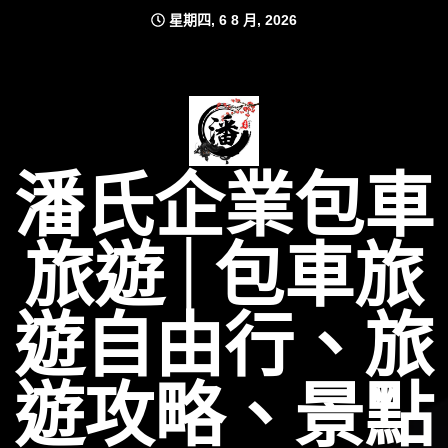
Skip
星期四, 6 8 月, 2026
to
content
潘氏企業包車
旅遊│包車旅
遊自由行、旅
遊攻略、景點