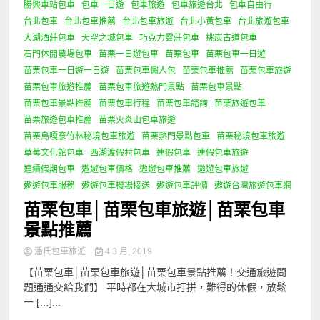
勝興車站包車
包車一日遊
包車旅遊
包車旅遊台北
包車自由行
台北包車
台北包車推薦
台北包車旅遊
台北小黃包車
台北旅遊包車
大湖酒莊包車
天空之城包車
巧克力雲莊包車
挑炭古道包車
石門休閒農場包車
苗栗一日遊包車
苗栗包車
苗栗包車一日遊
苗栗包車一日遊一日遊
苗栗包車懶人包
苗栗包車推薦
苗栗包車旅遊
苗栗包車旅遊推薦
苗栗包車旅遊熱門景點
苗栗包車景點
苗栗包車景點推薦
苗栗包車行程
苗栗包車諮詢
苗栗旅遊包車
苗栗旅遊包車推薦
苗栗火炎山包車旅遊
苗栗烏嘎彥竹林秘境包車旅遊
苗栗熱門景點包車
苗栗秘境包車旅遊
草莓文化館包車
西湖渡假村包車
連假包車
連假包車旅遊
連續假期包車
遨遊包車價格
遨遊包車推薦
遨遊包車旅遊
遨遊包車服務
遨遊包車機場接送
遨遊包車評價
遨遊台灣旅遊包車網
苗栗包車│苗栗包車旅遊│苗栗包車
景點推薦
潘氏包車旅遊
4 3 月, 2019
【苗栗包車│苗栗包車旅遊│苗栗包車景點推薦！交通旅遊問
題通通交給我們】 平時都在大城市打拼，難得的休假，放鬆
一 […]...