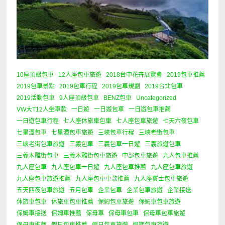
10座頂級包車
12人座包車旅遊
2018台中花卉展覽會
2019包車推薦
2019包車景點
2019包車行程
2019包車規劃
2019台北包車
2019活動包車
9人座頂級包車
BENZ包車
Uncategorized
VW大T12人坐車款
一日遊
一日遊包車
一日遊包車推薦
一日遊包車行程
七人座休旅車包車
七人座包車旅遊
七天六夜包車
七星潭包車
七星潭包車旅遊
三峽包車行程
三峽老街包車
三峽老街包車旅遊
三義包車
三義包車一日遊
三義旅遊包車
三義木雕街包車
三義木雕街包車旅遊
中部包車旅遊
九人包車推薦
九人座包車
九人座包車一日遊
九人座包車推薦
九人座包車旅遊
九人座包車旅遊推薦
九人座包車車款推薦
九人座賓士包車旅遊
五天四夜包車旅遊
五月包車
企業包車
企業包車旅遊
企業接送
休旅車包車
休旅車包車推薦
保姆包車旅遊
保姆車包車旅遊
保姆車接送
保姆車推薦
保母車
保母車包車
保母車包車旅遊
保母車推薦
假日包車推薦
假日包車旅遊
假期包車旅遊