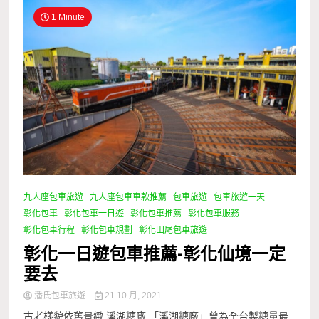
1 Minute
九人座包車旅遊
九人座包車車款推薦
包車旅遊
包車旅遊一天
彰化包車
彰化包車一日遊
彰化包車推薦
彰化包車服務
彰化包車行程
彰化包車規劃
彰化田尾包車旅遊
彰化一日遊包車推薦-彰化仙境一定
要去
潘氏包車旅遊
21 10 月, 2021
古老樣貌依舊景緻:溪湖糖廠 「溪湖糖廠」曾為全台製糖量最