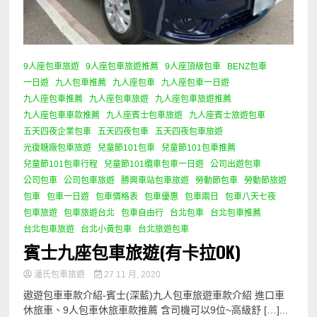
9人座包車旅遊
9人座包車旅遊推薦
9人座頂級包車
BENZ包車
一日遊
九人包車推薦
九人座包車
九人座包車一日遊
九人座包車推薦
九人座包車旅遊
九人座包車旅遊推薦
九人座包車車款推薦
九人座賓士包車旅遊
九人座賓士旅遊包車
五天四夜企業包車
五天四夜包車
五天四夜包車旅遊
光復糖廠包車旅遊
兒童節101包車
兒童節101包車推薦
兒童節101包車行程
兒童節101纜車包車一日遊
公司出遊包車
公司包車
公司包車旅遊
勝興車站包車旅遊
勞動節包車
勞動節旅遊
包車
包車一日遊
包車價格表
包車優惠
包車兩日
包車八天七夜
包車旅遊
包車旅遊台北
包車自由行
台北包車
台北包車推薦
台北包車旅遊
台北小黃包車
台北旅遊包車
賓士九座包車旅遊(有卡拉OK)
潘氏包車旅遊
27 11 月, 2020
遨遊包車車款介紹-賓士(深藍)九人包車旅遊車款介紹 進口車
休旅車、9人包車休旅車款推薦 含司機可以9位~高級舒 […]...