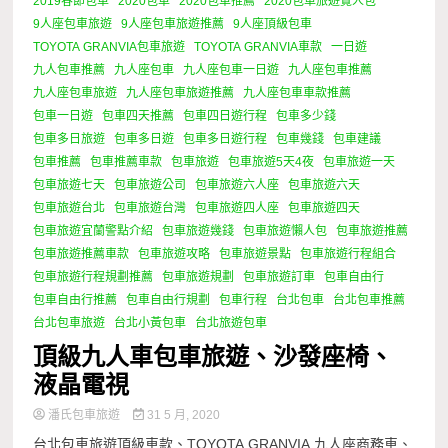
2019春節包車
2020包車
2020包車推薦
2020包車旅遊覽人包
9人座包車旅遊
9人座包車旅遊推薦
9人座頂級包車
TOYOTA GRANVIA包車旅遊
TOYOTA GRANVIA車款
一日遊
九人包車推薦
九人座包車
九人座包車一日遊
九人座包車推薦
九人座包車旅遊
九人座包車旅遊推薦
九人座包車車款推薦
包車一日遊
包車四天推薦
包車四日遊行程
包車多少錢
包車多日旅遊
包車多日遊
包車多日遊行程
包車幾錢
包車建議
包車推薦
包車推薦車款
包車旅遊
包車旅遊5天4夜
包車旅遊一天
包車旅遊七天
包車旅遊公司
包車旅遊六人座
包車旅遊六天
包車旅遊台北
包車旅遊台灣
包車旅遊四人座
包車旅遊四天
包車旅遊宜蘭警點介紹
包車旅遊幾錢
包車旅遊懶人包
包車旅遊推薦
包車旅遊推薦車款
包車旅遊攻略
包車旅遊景點
包車旅遊行程組合
包車旅遊行程規劃推薦
包車旅遊規劃
包車旅遊訂車
包車自由行
包車自由行推薦
包車自由行規劃
包車行程
台北包車
台北包車推薦
台北包車旅遊
台北小黃包車
台北旅遊包車
頂級九人車包車旅遊、沙發座椅、
液晶電視
潘氏包車旅遊
31 5 月, 2020
台北包車旅遊頂級車款、TOYOTA GRANVIA 九人座商務車、