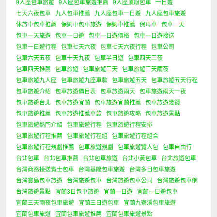
9人座包車旅遊
9人座包車旅遊推薦
9人座頂級包車
一日遊
七天六夜包車
九人包車推薦
九人座包車一日遊
九人座包車旅遊
休旅車包車推薦
保姆車包車旅遊
保姆車推薦
保母車
包車一天
包車一天旅遊
包車一日遊
包車一日遊價格
包車一日遊接送
包車一日遊行程
包車七天六夜
包車七天六夜行程
包車公司
包車六天五夜
包車十天九夜
包車半日遊
包車四天三夜
包車四天推薦
包車旅遊
包車旅遊三天
包車旅遊三天兩夜
包車旅遊九人座
包車旅遊九座車款
包車旅遊五天
包車旅遊五天行程
包車旅遊介紹
包車旅遊價目表
包車旅遊兩天
包車旅遊兩天一夜
包車旅遊台北
包車旅遊宜蘭
包車旅遊宜蘭推薦
包車旅遊幾錢
包車旅遊推薦
包車旅遊推薦車款
包車旅遊攻略
包車旅遊景點
包車旅遊熱門介紹
包車旅遊行程
包車旅遊行程安排
包車旅遊行程推薦
包車旅遊行程組
包車旅遊行程組合
包車旅遊行程規劃推薦
包車旅遊規劃
包車旅遊覽人包
包車自由行
台北包車
台北包車推薦
台北包車旅遊
台北小黃包車
台北旅遊包車
台灣商務接送賓士包車
台灣基隆包車旅遊
台灣多日包車旅遊
台灣寶島包車旅遊
台灣旅遊包車
台灣旅遊包車公司
台灣旅遊包車網
台灣旅遊景點
宜蘭3日包車旅遊
宜蘭一日遊
宜蘭一日遊包車
宜蘭三天兩夜包車旅遊
宜蘭三日遊包車
宜蘭九寮溪包車旅遊
宜蘭包車旅遊
宜蘭包車旅遊推薦
宜蘭包車旅遊景點