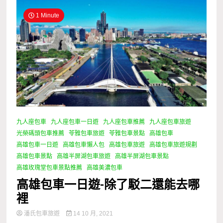
1 Minute
九人座包車
九人座包車一日遊
九人座包車推薦
九人座包車旅遊
光榮碼頭包車推薦
苓雅包車旅遊
苓雅包車景點
高雄包車
高雄包車一日遊
高雄包車懶人包
高雄包車旅遊
高雄包車旅遊規劃
高雄包車景點
高雄半屏湖包車旅遊
高雄半屏湖包車景點
高雄玫瑰堂包車景點推薦
高雄美濃包車
高雄包車一日遊-除了駁二還能去哪
裡
潘氏包車旅遊
14 10 月, 2021