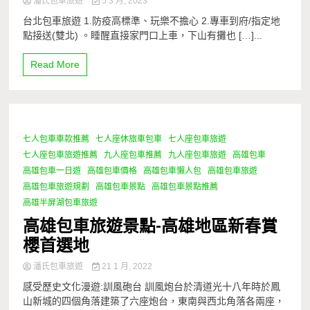
潘氏包車旅遊
5 3 月, 2023
台北包車旅遊 1.防疫高標準、玩樂不擔心 2.專車到府/指定地
點接送(雙北) 。睡醒直接家門口上車，下山有攤也 […]...
Read More
七人包車車款推薦
七人座休旅車包車
七人座包車旅遊
1 Minute
七人座包車旅遊推薦
九人座包車推薦
九人座包車旅遊
高雄包車
高雄包車一日遊
高雄包車價格
高雄包車懶人包
高雄包車旅遊
高雄包車旅遊規劃
高雄包車景點
高雄包車景點推薦
高雄半屏湖包車旅遊
高雄包車旅遊景點-高雄地區新春賞
櫻首選地
潘氏包車旅遊
21 1 月, 2022
感受歷史文化漫遊:訓風砲台 訓風炮台於清道光十八年時於鳳
山新城的四個角落建築了六座炮台，東南與西北角落各兩座，