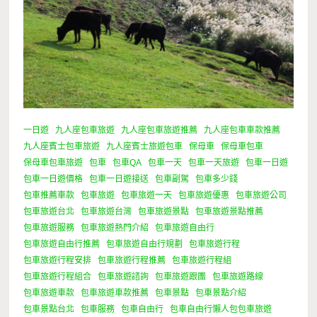
一日遊
九人座包車旅遊
九人座包車旅遊推薦
九人座包車車款推薦
九人座賓士包車旅遊
九人座賓士旅遊包車
保母車
保母車包車
保母車包車旅遊
包車
包車QA
包車一天
包車一天旅遊
包車一日遊
包車一日遊價格
包車一日遊接送
包車副駕
包車多少錢
包車推薦車款
包車旅遊
包車旅遊一天
包車旅遊優惠
包車旅遊公司
包車旅遊台北
包車旅遊台灣
包車旅遊景點
包車旅遊景點推薦
包車旅遊服務
包車旅遊熱門介紹
包車旅遊自由行
包車旅遊自由行推薦
包車旅遊自由行規劃
包車旅遊行程
包車旅遊行程安排
包車旅遊行程推薦
包車旅遊行程組
包車旅遊行程組合
包車旅遊諮詢
包車旅遊跟團
包車旅遊路線
包車旅遊車款
包車旅遊車款推薦
包車景點
包車景點介紹
包車景點台北
包車服務
包車自由行
包車自由行懶人包包車旅遊