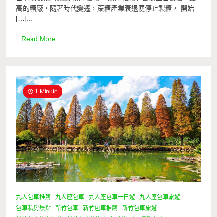
高的糖廠，隨著時代變遷，蔗糖產業衰退便停止製糖， 開始
[…]...
Read More
1 Minute
九人包車推薦
九人座包車
九人座包車一日遊
九人座包車旅遊
包車私房景點
新竹包車
新竹包車推薦
新竹包車旅遊