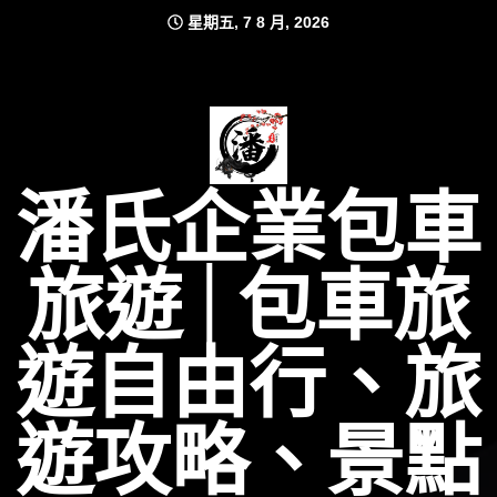
Skip
星期五, 7 8 月, 2026
to
content
潘氏企業包車
旅遊│包車旅
遊自由行、旅
遊攻略、景點