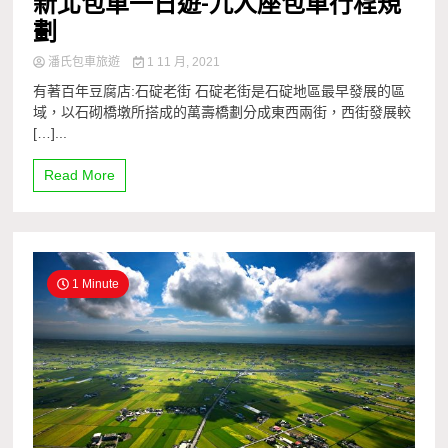
新北包車一日遊-九人座包車行程規
劃
潘氏包車旅遊
1 11 月, 2021
有著百年豆腐店:石碇老街 石碇老街是石碇地區最早發展的區
域，以石砌橋墩所搭成的萬壽橋劃分成東西兩街，西街發展較
[…]...
Read More
1 Minute