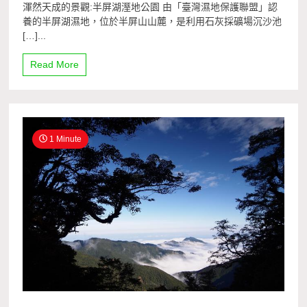
渾然天成的景觀:半屏湖溼地公園 由「臺灣濕地保護聯盟」認
養的半屏湖濕地，位於半屏山山麓，是利用石灰採礦場沉沙池
[…]...
Read More
1 Minute