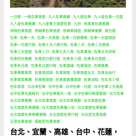
一日遊
一級包車旅遊
九人包車推薦
九人座包車
九人座包車一日遊
九人座包車推薦
九人座賓士旅遊包車
九份
休旅車包車推薦
保姆包車旅遊
保姆車包車旅遊
保姆車接送
保姆車推薦
兩日遊
包車
包車一天
包車一天旅遊
包車一日遊價格
包車一日遊接送
包車一日遊行程
包車七天六夜行程
包車三天
包車三天兩夜
包車三天旅遊
包車三日
包車九天八夜
包車事項
包車五天四夜
包車四天推薦
包車四日遊行程
包車多少錢
包車多日旅遊
包車多日遊
包車多日遊行程
包車建議
包車接送
包車推薦
包車推薦車款
包車旅諮詢
包車旅遊
包車旅遊台北
包車自由行
包車車款推薦
包車輕旅遊
包車進香團旅遊
包車須知
包车多少钱
包车旅游
北台灣包車
台中包車
台中包車一日遊
台中包車三天兩夜
台中包車光復新村
台中包車兩天一夜
台中包車印刷探索館
台北包車
台北包車推薦
台北包車旅遊
台北包車規劃
台北旅遊包車
台北旅遊包車價格
台北旅遊包車懶人包
台北旅遊包車推薦
台北旅遊包車推薦價格
台北旅遊包車行程
大玩家包車旅遊
艾恩包車旅遊
風輕型包車旅遊
台北、宜蘭、高雄、台中、花蓮，