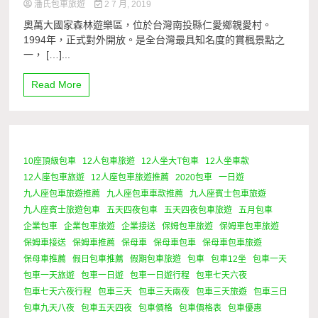
潘氏包車旅遊
2 7 月, 2019
奧萬大國家森林遊樂區，位於台灣南投縣仁愛鄉親愛村。
1994年，正式對外開放。是全台灣最具知名度的賞楓景點之
一， […]...
Read More
10座頂級包車
12人包車旅遊
12人坐大T包車
12人坐車款
1 Minute
12人座包車旅遊
12人座包車旅遊推薦
2020包車
一日遊
九人座包車旅遊推薦
九人座包車車款推薦
九人座賓士包車旅遊
九人座賓士旅遊包車
五天四夜包車
五天四夜包車旅遊
五月包車
企業包車
企業包車旅遊
企業接送
保姆包車旅遊
保姆車包車旅遊
保姆車接送
保姆車推薦
保母車
保母車包車
保母車包車旅遊
保母車推薦
假日包車推薦
假期包車旅遊
包車
包車12坐
包車一天
包車一天旅遊
包車一日遊
包車一日遊行程
包車七天六夜
包車七天六夜行程
包車三天
包車三天兩夜
包車三天旅遊
包車三日
包車九天八夜
包車五天四夜
包車價格
包車價格表
包車優惠