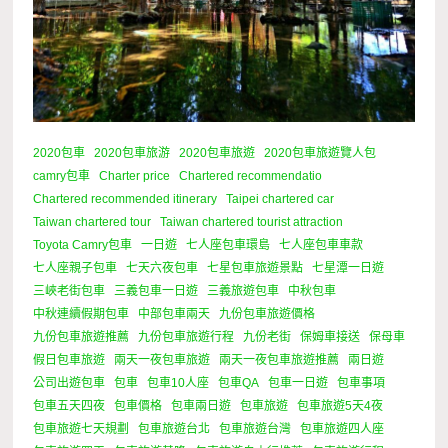
2020包車
2020包車旅游
2020包車旅遊
2020包車旅遊覽人包
camry包車
Charter price
Chartered recommendatio
Chartered recommended itinerary
Taipei chartered car
Taiwan chartered tour
Taiwan chartered tourist attraction
Toyota Camry包車
一日遊
七人座包車環島
七人座包車車款
七人座親子包車
七天六夜包車
七星包車旅遊景點
七星潭一日遊
三峽老街包車
三義包車一日遊
三義旅遊包車
中秋包車
中秋連續假期包車
中部包車兩天
九份包車旅遊價格
九份包車旅遊推薦
九份包車旅遊行程
九份老街
保姆車接送
保母車
假日包車旅遊
兩天一夜包車旅遊
兩天一夜包車旅遊推薦
兩日遊
公司出遊包車
包車
包車10人座
包車QA
包車一日遊
包車事項
包車五天四夜
包車價格
包車兩日遊
包車旅遊
包車旅遊5天4夜
包車旅遊七天規劃
包車旅遊台北
包車旅遊台灣
包車旅遊四人座