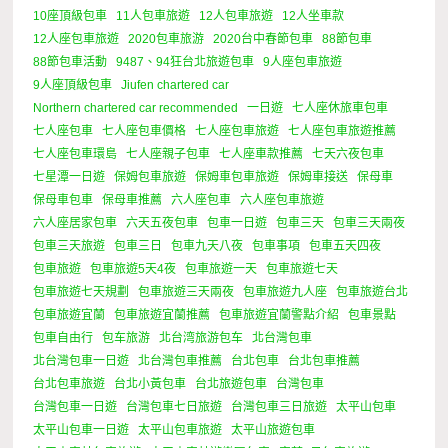
10座頂級包車
11人包車旅遊
12人包車旅遊
12人坐車款
12人座包車旅遊
2020包車旅游
2020台中春節包車
88節包車
88節包車活動
9487、94狂台北旅遊包車
9人座包車旅遊
9人座頂級包車
Jiufen chartered car
Northern chartered car recommended
一日遊
七人座休旅車包車
七人座包車
七人座包車價格
七人座包車旅遊
七人座包車旅遊推薦
七人座包車環島
七人座親子包車
七人座車款推薦
七天六夜包車
七星潭一日遊
保姆包車旅遊
保姆車包車旅遊
保姆車接送
保母車
保母車包車
保母車推薦
六人座包車
六人座包車旅遊
六人座居家包車
六天五夜包車
包車一日遊
包車三天
包車三天兩夜
包車三天旅遊
包車三日
包車九天八夜
包車事項
包車五天四夜
包車旅遊
包車旅遊5天4夜
包車旅遊一天
包車旅遊七天
包車旅遊七天規劃
包車旅遊三天兩夜
包車旅遊九人座
包車旅遊台北
包車旅遊宜蘭
包車旅遊宜蘭推薦
包車旅遊宜蘭警點介紹
包車景點
包車自由行
包车旅游
北台湾旅游包车
北台灣包車
北台灣包車一日遊
北台灣包車推薦
台北包車
台北包車推薦
台北包車旅遊
台北小黃包車
台北旅遊包車
台灣包車
台灣包車一日遊
台灣包車七日旅遊
台灣包車三日旅遊
太平山包車
太平山包車一日遊
太平山包車旅遊
太平山旅遊包車