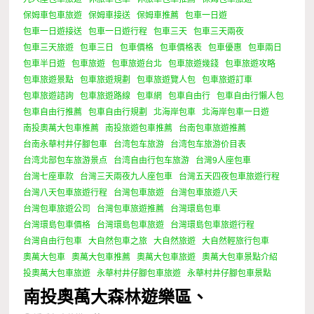
保姆車包車旅遊
保姆車接送
保姆車推薦
包車一日遊
包車一日遊接送
包車一日遊行程
包車三天
包車三天兩夜
包車三天旅遊
包車三日
包車價格
包車價格表
包車優惠
包車兩日
包車半日遊
包車旅遊
包車旅遊台北
包車旅遊幾錢
包車旅遊攻略
包車旅遊景點
包車旅遊規劃
包車旅遊覽人包
包車旅遊訂車
包車旅遊諮詢
包車旅遊路線
包車網
包車自由行
包車自由行懶人包
包車自由行推薦
包車自由行規劃
北海岸包車
北海岸包車一日遊
南投奧萬大包車推薦
南投旅遊包車推薦
台南包車旅遊推薦
台南永華村井仔腳包車
台湾包车旅游
台湾包车旅游价目表
台湾北部包车旅游景点
台湾自由行包车旅游
台灣9人座包車
台灣七座車款
台灣三天兩夜九人座包車
台灣五天四夜包車旅遊行程
台灣八天包車旅遊行程
台灣包車旅遊
台灣包車旅遊八天
台灣包車旅遊公司
台灣包車旅遊推薦
台灣環島包車
台灣環島包車價格
台灣環島包車旅遊
台灣環島包車旅遊行程
台灣自由行包車
大自然包車之旅
大自然旅遊
大自然輕旅行包車
奧萬大包車
奧萬大包車推薦
奧萬大包車旅遊
奧萬大包車景點介紹
投奧萬大包車旅遊
永華村井仔腳包車旅遊
永華村井仔腳包車景點
南投奧萬大森林遊樂區、