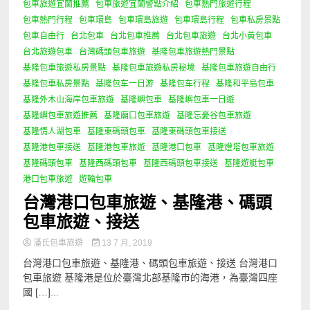
包車旅遊宜蘭推薦
包車旅遊宜蘭警點介紹
包車熱門旅遊行程
包車熱門行程
包車環島
包車環島旅遊
包車環島行程
包車私房景點
包車自由行
台北包車
台北包車推薦
台北包車旅遊
台北小黃包車
台北旅遊包車
台灣碼頭包車旅遊
基隆包車旅遊熱門景點
基隆包車旅遊私房景點
基隆包車旅遊私房秘境
基隆包車旅遊自由行
基隆包車私房景點
基隆包车一日游
基隆包车行程
基隆和平島包車
基隆外木山海岸包車旅遊
基隆嶼包車
基隆嶼包車一日遊
基隆嶼包車旅遊推薦
基隆廟口包車旅遊
基隆忘憂谷包車旅遊
基隆情人湖包車
基隆東碼頭包車
基隆東碼頭包車接送
基隆港包車接送
基隆港包車旅遊
基隆港口包車
基隆燈塔包車旅遊
基隆碼頭包車
基隆西碼頭包車
基隆西碼頭包車接送
基隆遊艇包車
港口包車旅遊
遊輪包車
台灣港口包車旅遊、基隆港、碼頭
包車旅遊、接送
潘氏包車旅遊
13 7 月, 2019
台灣港口包車旅遊、基隆港、碼頭包車旅遊、接送 台灣港口
包車旅遊 基隆港是位於臺灣北部基隆市的海港，為臺灣四座
國 […]...