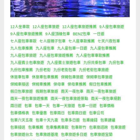
12人坐車款
12人座包車旅遊
12人座包車旅遊推薦
9人座包車旅遊
9人座包車旅遊推薦
9人座頂級包車
BENZ包車
一日遊
七人座包車車款
七人座親子包車
七人座車款推薦
七天六夜包車
九人包車推薦
九人座包車
九人座包車一日遊
九人座包車推薦
九人座包車旅遊
九人座包車旅遊推薦
九人座包車車款推薦
九人座賓士包車旅遊
九人座賓士旅遊包車
九份共乘包車
九份包車
九份包車推薦
九份老街
九份老街包車
九份老街包車旅遊
休旅車包車
休旅車包車推薦
保姆包車旅遊
保姆車包車旅遊
保姆車接送
保姆車推薦
保母車
保母車推薦
假日包車推薦
假日包車旅遊
假期包車旅遊
兩天一夜包車
兩天一夜包車旅遊
兩天一夜包車旅遊推薦
兩天一夜包車旅遊景點
兩天一夜包車規劃
兩日遊
包車
包車一天
包車一天旅遊
包車一日遊
包車價格
包車價格表
包車優惠
包車兩日
包車兩日遊
包車公司
包車六天五夜
包車十天九夜
包車多日遊
包車幾錢
包車建議
包車接送
包車推薦
包車推薦車款
包車新竹
包車旅諮詢
包車旅遊
包車旅遊台北
包車旅遊基隆
包車旅遊多日遊
包車旅遊宜蘭