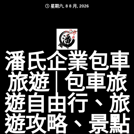
Skip
星期六, 8 8 月, 2026
to
content
潘氏企業包車
旅遊│包車旅
遊自由行、旅
遊攻略、景點