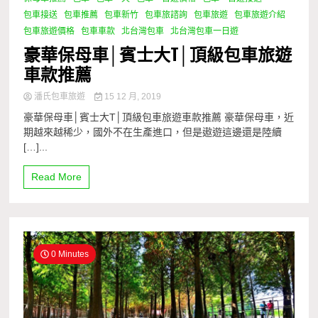
包車接送
包車推薦
包車新竹
包車旅諮詢
包車旅遊
包車旅遊介紹
包車旅遊價格
包車車款
北台灣包車
北台灣包車一日遊
豪華保母車│賓士大T│頂級包車旅遊
車款推薦
潘氏包車旅遊
15 12 月, 2019
豪華保母車│賓士大T│頂級包車旅遊車款推薦 豪華保母車，近
期越來越稀少，國外不在生產進口，但是遨遊這邊還是陸續
[…]...
Read More
0 Minutes