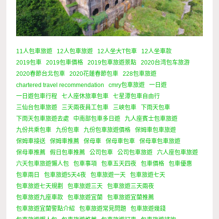
11人包車旅遊
12人包車旅遊
12人坐大T包車
12人坐車款
2019包車
2019包車價格
2019包車旅遊景點
2020台湾包车旅游
2020春節台北包車
2020花蓮春節包車
228包車旅遊
chartered travel recommendation
cmry包車旅遊
一日遊
一日遊包車行程
七人座休旅車包車
七星潭包車自由行
三仙台包車旅遊
三天兩夜員工包車
三峽包車
下雨天包車
下雨天包車旅遊去處
中南部包車多日遊
九人座賓士包車旅遊
九份共乘包車
九份包車
九份包車旅遊價格
保姆車包車旅遊
保姆車接送
保姆車推薦
保母車
保母車包車
保母車包車旅遊
保母車推薦
假日包車推薦
公司包車
公司包車旅遊
六人座包車旅遊
六天包車旅遊懶人包
包車事項
包車五天四夜
包車價格
包車優惠
包車兩日
包車旅遊5天4夜
包車旅遊一天
包車旅遊七天
包車旅遊七天規劃
包車旅遊三天
包車旅遊三天兩夜
包車旅遊九座車款
包車旅遊宜蘭
包車旅遊宜蘭推薦
包車旅遊宜蘭警點介紹
包車旅遊常見問題
包車旅遊幾錢