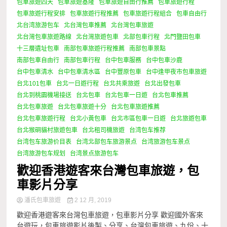
包車旅遊四天
包車旅遊基隆
包車旅遊自由行推薦
包車旅遊行程
包車旅遊行程安排
包車旅遊行程推薦
包車旅遊行程組合
包車自由行
北台湾旅游包车
北台灣包車推薦
北台灣包車旅遊
北台灣包車旅遊路線
北台灣旅遊包車
北部包車行程
北門鹽田包車
十三層遺址包車
南部包車旅遊行程推薦
南部包車景點
南部包車自由行
南部包車行程
台中包車服務
台中包車沙鹿
台中包車清水
台中包車清水區
台中豐原包車
台中逢甲夜市包車旅遊
台北101包車
台北一日遊行程
台北共乘旅遊
台北出發包車
台北到桃園機場接送
台北包車
台北包車一日遊
台北包車推薦
台北包車旅遊
台北包車旅遊十分
台北包車旅遊推薦
台北包車旅遊行程
台北小黃包車
台北市區包車一日遊
台北旅遊包車
台北猴硐貓村旅遊包車
台北租司機旅遊
台湾包车推荐
台湾包车旅游价目表
台湾北部包车旅游景点
台湾旅游包车景点
台湾旅游包车规划
台湾景点旅游包车
歡迎香港遊客來台灣包車旅遊，包
車影片分享
潘氏包車旅遊
2 12 月, 2019
歡迎香港遊客來台灣包車旅遊，包車影片分享 歡迎國外客來
台遊玩，包車旅遊影片後製、分享、台灣包車旅遊、九份、十