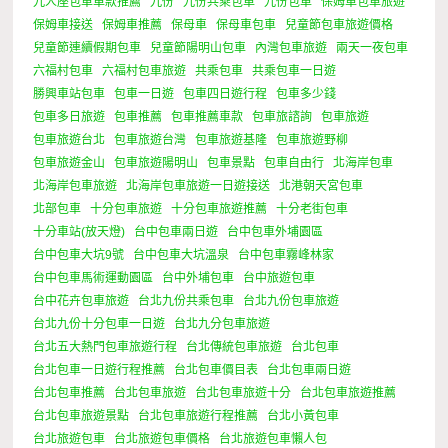
九人座包車車款推薦
九份
九份共乘包車
九份包車
保姆車包車旅遊
保姆車接送
保姆車推薦
保母車
保母車包車
兒童節包車旅遊價格
兒童節連續假期包車
兒童節陽明山包車
內灣包車旅遊
兩天一夜包車
六福村包車
六福村包車旅遊
共乘包車
共乘包車一日遊
勝興車站包車
包車一日遊
包車四日遊行程
包車多少錢
包車多日旅遊
包車推薦
包車推薦車款
包車旅諮詢
包車旅遊
包車旅遊台北
包車旅遊台灣
包車旅遊基隆
包車旅遊野柳
包車旅遊金山
包車旅遊陽明山
包車景點
包車自由行
北海岸包車
北海岸包車旅遊
北海岸包車旅遊一日遊接送
北港朝天宮包車
北部包車
十分包車旅遊
十分包車旅遊推薦
十分老街包車
十分車站(放天燈)
台中包車兩日遊
台中包車外埔園區
台中包車大坑9號
台中包車大坑溫泉
台中包車霧峰林家
台中包車馬術運動園區
台中外埔包車
台中旅遊包車
台中花卉包車旅遊
台北九份共乘包車
台北九份包車旅遊
台北九份十分包車一日遊
台北九分包車旅遊
台北五大熱門包車旅遊行程
台北傳統包車旅遊
台北包車
台北包車一日遊行程推薦
台北包車價目表
台北包車兩日遊
台北包車推薦
台北包車旅遊
台北包車旅遊十分
台北包車旅遊推薦
台北包車旅遊景點
台北包車旅遊行程推薦
台北小黃包車
台北旅遊包車
台北旅遊包車價格
台北旅遊包車懶人包