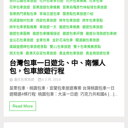
自然公園包車旅遊
花卉包車多日遊
花卉包車推薦
花季包車
花季包車旅遊
苗栗旅遊包車推薦
苗栗烏嘎彥竹林秘境包車旅遊
苗栗熱門景點包車
草嶺古道包車
蘭景點包車旅遊介紹
西湖渡假村包車
西部包車旅遊
跨年包車旅遊
跨年包車景點
跨年包車景點推薦
車旅遊一天
遨遊包車推薦
遨遊包車旅遊
遨遊包車服務
遨遊包車機場接送
遨遊包車評價
遨遊台灣旅遊包車網
金瓜石包車旅遊
金車包車
金針花海包車
關渡廟包車旅遊
雄鎮蠻煙碑包車旅遊景點
雙11包車旅遊
雙十包車推薦景點
雨天包車
鹿港天后宮包車旅遊
黃金周包車旅遊
黃金周旅遊包車
台灣包車一日遊北、中、南懶人
包，包車旅遊行程
潘氏包車旅遊
6 3 月, 2019
苗栗包車、桃園包車、宜蘭包車旅遊專案 台灣桃園包車一日
遊精選4條行程: 桃園包車：大溪一日遊: 巧克力共和國& […]...
Read More