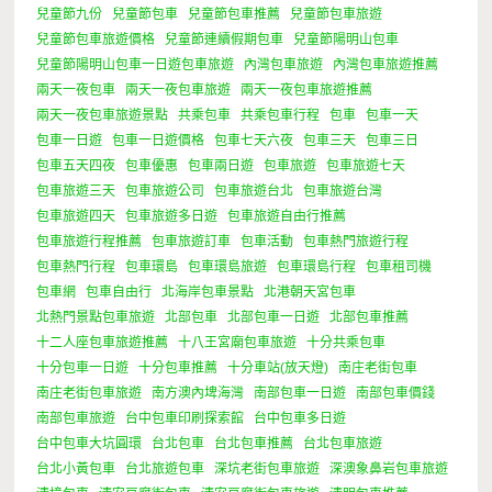
兒童節九份
兒童節包車
兒童節包車推薦
兒童節包車旅遊
兒童節包車旅遊價格
兒童節連續假期包車
兒童節陽明山包車
兒童節陽明山包車一日遊包車旅遊
內灣包車旅遊
內灣包車旅遊推薦
兩天一夜包車
兩天一夜包車旅遊
兩天一夜包車旅遊推薦
兩天一夜包車旅遊景點
共乘包車
共乘包車行程
包車
包車一天
包車一日遊
包車一日遊價格
包車七天六夜
包車三天
包車三日
包車五天四夜
包車優惠
包車兩日遊
包車旅遊
包車旅遊七天
包車旅遊三天
包車旅遊公司
包車旅遊台北
包車旅遊台灣
包車旅遊四天
包車旅遊多日遊
包車旅遊自由行推薦
包車旅遊行程推薦
包車旅遊訂車
包車活動
包車熱門旅遊行程
包車熱門行程
包車環島
包車環島旅遊
包車環島行程
包車租司機
包車網
包車自由行
北海岸包車景點
北港朝天宮包車
北熱門景點包車旅遊
北部包車
北部包車一日遊
北部包車推薦
十二人座包車旅遊推薦
十八王宮廟包車旅遊
十分共乘包車
十分包車一日遊
十分包車推薦
十分車站(放天燈)
南庄老街包車
南庄老街包車旅遊
南方澳內埤海灣
南部包車一日遊
南部包車價錢
南部包車旅遊
台中包車印刷探索館
台中包車多日遊
台中包車大坑圓環
台北包車
台北包車推薦
台北包車旅遊
台北小黃包車
台北旅遊包車
深坑老街包車旅遊
深澳象鼻岩包車旅遊