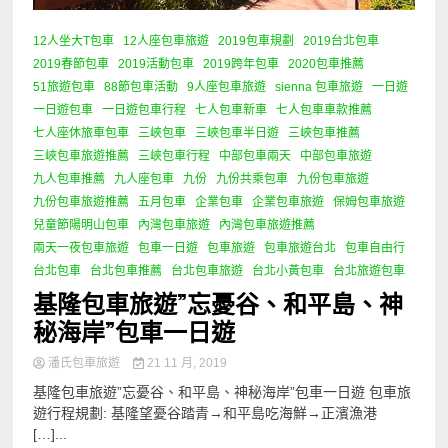
12人坐大T包車
12人座包車旅遊
2019包車規劃
2019台北包車
2019春節包車
2019活動包車
2019跨年包車
2020包車推薦
51旅遊包車
88節包車活動
9人座包車旅遊
sienna 包車旅遊
一日遊
一日遊包車
一日遊包車行程
七人包車新車
七人包車車款推薦
七人座休旅車包車
三峽包車
三峽包車半日遊
三峽包車推薦
三峽包車旅遊推薦
三峽包車行程
中部包車兩天
中部包車旅遊
九人包車推薦
九人座包車
九份
九份共乘包車
九份包車旅遊
九份包車旅遊推薦
五月包車
企業包車
企業包車旅遊
保姆包車旅遊
兒童節陽明山包車
內灣包車旅遊
內灣包車旅遊推薦
兩天一夜包車旅遊
包車一日遊
包車旅遊
包車旅遊台北
包車自由行
台北包車
台北包車推薦
台北包車旅遊
台北小黃包車
台北旅遊包車
基隆包車旅遊”忘憂谷、和平島、神
秘海岸”包車一日遊
潘氏包車旅遊
21 11 月, 2019
基隆包車旅遊”忘憂谷、和平島、神秘海岸”包車一日遊 包車旅
遊行程規劃: 基隆望憂谷踏青→和平島吃海鮮→正濱漁港
[…]...