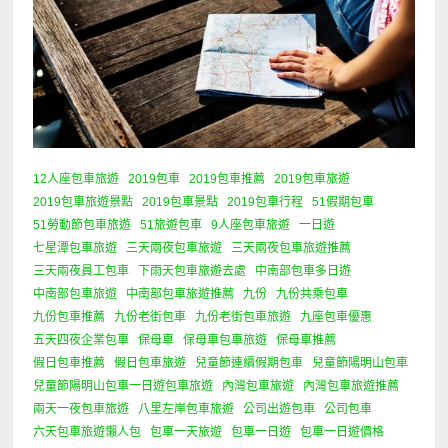
12人座包車旅遊
2019包車
2019包車推薦
2019包車旅遊
2019包車旅遊景點
2019包車景點
2019包車行程
51假期包車
51勞動節包車旅遊
51旅遊包車
9人座包車旅遊
一日遊
七星潭包車旅遊
三天兩夜包車旅遊
三天兩夜包車旅遊推薦
三天兩夜員工包車
下雨天包車旅遊去處
中南部包車多日遊
中南部包車旅遊
中南部包車旅遊推薦
九份
九份共乘包車
九份包車推薦
九份老街包車
九份老街包車旅遊
九座包車優惠
五天四夜企業包車
保母車
保母車包車旅遊
保母車推薦
假日包車推薦
假日包車旅遊
兒童節連續假期包車
兒童節陽明山包車
兒童節陽明山包車一日遊包車旅遊
內灣包車旅遊
內灣包車旅遊推薦
兩天一夜包車旅遊
八里左岸包車旅遊
公司出遊包車
公司包車
六天包車旅遊懶人包
包車一天旅遊
包車一日遊
包車一日遊價格