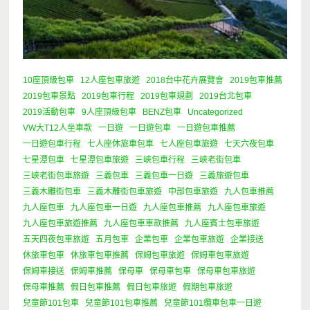
10座頂級包車
12人座包車旅遊
2018台中花卉展覽會
2019包車推薦
2019包車景點
2019包車行程
2019包車規劃
2019台北包車
2019活動包車
9人座頂級包車
BENZ包車
Uncategorized
VW大T12人坐車款
一日遊
一日遊包車
一日遊包車推薦
一日遊包車行程
七人座休旅車包車
七人座包車旅遊
七天六夜包車
七星潭包車
七星潭包車旅遊
三峽包車行程
三峽老街包車
三峽老街包車旅遊
三義包車
三義包車一日遊
三義旅遊包車
三義木雕街包車
三義木雕街包車旅遊
中部包車旅遊
九人包車推薦
九人座包車
九人座包車一日遊
九人座包車推薦
九人座包車旅遊
九人座包車旅遊推薦
九人座包車車款推薦
九人座賓士包車旅遊
五天四夜包車旅遊
五月包車
企業包車
企業包車旅遊
企業接送
休旅車包車
休旅車包車推薦
保姆包車旅遊
保姆車包車旅遊
保姆車接送
保姆車推薦
保母車
保母車包車
保母車包車旅遊
保母車推薦
假日包車推薦
假日包車旅遊
假期包車旅遊
兒童節101包車
兒童節101包車推薦
兒童節101纜車包車一日遊