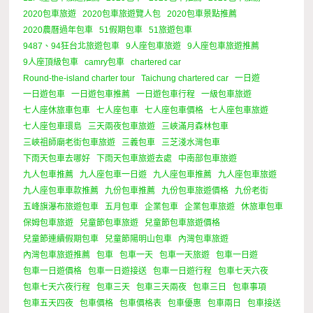
2020包車旅遊
2020包車旅遊覽人包
2020包車景點推薦
2020農曆過年包車
51假期包車
51旅遊包車
9487、94狂台北旅遊包車
9人座包車旅遊
9人座包車旅遊推薦
9人座頂級包車
camry包車
chartered car
Round-the-island charter tour
Taichung chartered car
一日遊
一日遊包車
一日遊包車推薦
一日遊包車行程
一級包車旅遊
七人座休旅車包車
七人座包車
七人座包車價格
七人座包車旅遊
七人座包車環島
三天兩夜包車旅遊
三峽滿月森林包車
三峽祖師廟老街包車旅遊
三義包車
三芝淺水灣包車
下雨天包車去哪好
下雨天包車旅遊去處
中南部包車旅遊
九人包車推薦
九人座包車一日遊
九人座包車推薦
九人座包車旅遊
九人座包車車款推薦
九份包車推薦
九份包車旅遊價格
九份老街
五峰旗瀑布旅遊包車
五月包車
企業包車
企業包車旅遊
休旅車包車
保姆包車旅遊
兒童節包車旅遊
兒童節包車旅遊價格
兒童節連續假期包車
兒童節陽明山包車
內灣包車旅遊
內灣包車旅遊推薦
包車
包車一天
包車一天旅遊
包車一日遊
包車一日遊價格
包車一日遊接送
包車一日遊行程
包車七天六夜
包車七天六夜行程
包車三天
包車三天兩夜
包車三日
包車事項
包車五天四夜
包車價格
包車價格表
包車優惠
包車兩日
包車接送