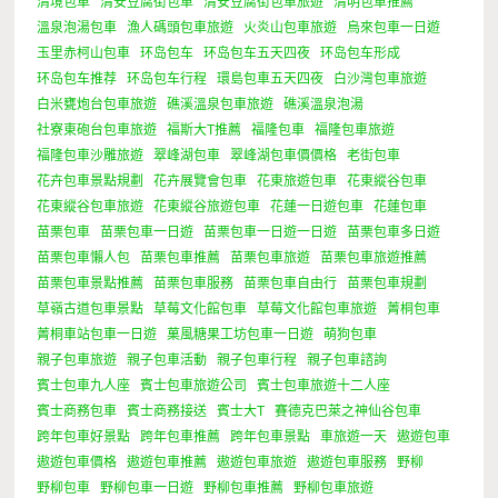
清境包車
清安豆腐街包車
清安豆腐街包車旅遊
清明包車推薦
溫泉泡湯包車
漁人碼頭包車旅遊
火炎山包車旅遊
烏來包車一日遊
玉里赤柯山包車
环岛包车
环岛包车五天四夜
环岛包车形成
环岛包车推荐
环岛包车行程
環島包車五天四夜
白沙灣包車旅遊
白米甕炮台包車旅遊
礁溪溫泉包車旅遊
礁溪溫泉泡湯
社寮東砲台包車旅遊
福斯大T推薦
福隆包車
福隆包車旅遊
福隆包車沙雕旅遊
翠峰湖包車
翠峰湖包車價價格
老街包車
花卉包車景點規劃
花卉展覽會包車
花東旅遊包車
花東縱谷包車
花東縱谷包車旅遊
花東縱谷旅遊包車
花蓮一日遊包車
花蓮包車
苗栗包車
苗栗包車一日遊
苗栗包車一日遊一日遊
苗栗包車多日遊
苗栗包車懶人包
苗栗包車推薦
苗栗包車旅遊
苗栗包車旅遊推薦
苗栗包車景點推薦
苗栗包車服務
苗栗包車自由行
苗栗包車規劃
草嶺古道包車景點
草莓文化館包車
草莓文化館包車旅遊
菁桐包車
菁桐車站包車一日遊
菓風糖果工坊包車一日遊
萌狗包車
親子包車旅遊
親子包車活動
親子包車行程
親子包車諮詢
賓士包車九人座
賓士包車旅遊公司
賓士包車旅遊十二人座
賓士商務包車
賓士商務接送
賓士大T
賽德克巴萊之神仙谷包車
跨年包車好景點
跨年包車推薦
跨年包車景點
車旅遊一天
遨遊包車
遨遊包車價格
遨遊包車推薦
遨遊包車旅遊
遨遊包車服務
野柳
野柳包車
野柳包車一日遊
野柳包車推薦
野柳包車旅遊