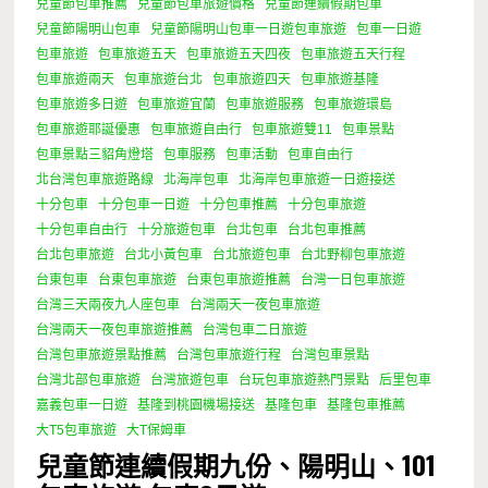
兒童節包車推薦
兒童節包車旅遊價格
兒童節連續假期包車
兒童節陽明山包車
兒童節陽明山包車一日遊包車旅遊
包車一日遊
包車旅遊
包車旅遊五天
包車旅遊五天四夜
包車旅遊五天行程
包車旅遊兩天
包車旅遊台北
包車旅遊四天
包車旅遊基隆
包車旅遊多日遊
包車旅遊宜蘭
包車旅遊服務
包車旅遊環島
包車旅遊耶誕優惠
包車旅遊自由行
包車旅遊雙11
包車景點
包車景點三貂角燈塔
包車服務
包車活動
包車自由行
北台灣包車旅遊路線
北海岸包車
北海岸包車旅遊一日遊接送
十分包車
十分包車一日遊
十分包車推薦
十分包車旅遊
十分包車自由行
十分旅遊包車
台北包車
台北包車推薦
台北包車旅遊
台北小黃包車
台北旅遊包車
台北野柳包車旅遊
台東包車
台東包車旅遊
台東包車旅遊推薦
台灣一日包車旅遊
台灣三天兩夜九人座包車
台灣兩天一夜包車旅遊
台灣兩天一夜包車旅遊推薦
台灣包車二日旅遊
台灣包車旅遊景點推薦
台灣包車旅遊行程
台灣包車景點
台灣北部包車旅遊
台灣旅遊包車
台玩包車旅遊熱門景點
后里包車
嘉義包車一日遊
基隆到桃園機場接送
基隆包車
基隆包車推薦
大T5包車旅遊
大T保姆車
兒童節連續假期九份、陽明山、101