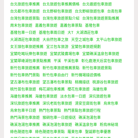
台北旅遊包車推薦
台北旅遊包車推薦價格
台北遨遊包車旅遊
台北都市包車旅遊
台北野柳包車旅遊
台北野柳旅遊包車
台南包車
台灣包車旅遊景點
台灣包車旅遊景點介紹
台灣包車旅遊景點推薦
周末包車旅遊
嘉義包車旅遊
嘉義包車景點
基隆包車
基隆包車一日遊
基隆包車兩日遊
大T
大湖酒莊包車
大湖酒莊包車旅遊
大自然包車之旅
天空之城包車
太平山包車旅遊
女王頭包車旅遊推薦
宜兰包车旅游
宜蘭包車旅遊規劃
宜蘭吃喝玩樂包車旅遊
宜蘭武陵農場包車
宜蘭礁溪溫泉包車旅遊
宜蘭翠峰湖包車景點推薦
平溪
平溪包車
彰化鹿港天后宮包車旅遊
新竹包車旅遊推薦
新竹包車旅遊推薦景點
新竹包車旅遊景點
新竹包車熱門景點
新竹包車自由行
新竹機場接送價格
望古瀑布包車旅遊
望古瀑布包車景點
桃機接送
桃源谷包車旅遊
桃竹苗包車旅遊
梅花湖包車推薦
櫻花包車旅遊
海邊包車
海邊包車推薦
海邊包車旅遊
淡水包車一日遊
深坑旅遊包車
深坑旅遊包車推薦
深坑老街包車旅遊
清安豆腐街包車
烏來包車
烏來包車半日遊
熱門包車景點
熱門景點包車旅遊行程
熱門海景包車旅遊
猴硐包車一日遊接送
礁溪泡湯包車
礁溪泡湯包車推薦
礁溪泡湯包車旅遊
礁溪溫泉包車
粉鳥林秘境
綠色隧道包車
綠色隧道包車景點
羅東包車
聖誕節包車優惠