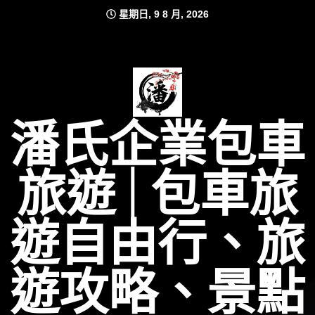
Skip
星期日, 9 8 月, 2026
to
content
潘氏企業包車
旅遊│包車旅
遊自由行、旅
遊攻略、景點