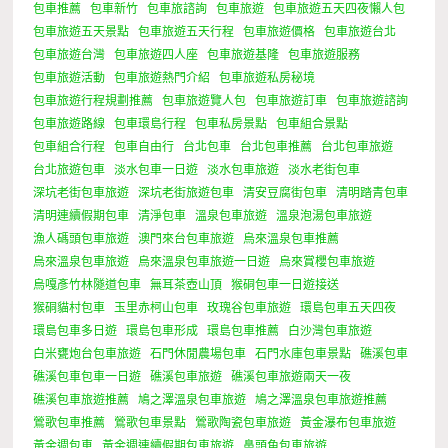
包車推薦
包車新竹
包車旅諮詢
包車旅遊
包車旅遊五天四夜懶人包
包車旅遊五天景點
包車旅遊五天行程
包車旅遊價格
包車旅遊台北
包車旅遊台灣
包車旅遊四人座
包車旅遊基隆
包車旅遊服務
包車旅遊活動
包車旅遊熱門介紹
包車旅遊私房秘境
包車旅遊行程規劃推薦
包車旅遊覽人包
包車旅遊訂車
包車旅遊諮詢
包車旅遊路線
包車環島行程
包車私房景點
包車組合景點
包車組合行程
包車自由行
台北包車
台北包車推薦
台北包車旅遊
台北旅遊包車
淡水包車一日遊
淡水包車旅遊
淡水老街包車
深坑老街包車旅遊
深坑老街旅遊包車
清安豆腐街包車
清明踏青包車
清明連續假期包車
清淨包車
溫泉包車旅遊
溫泉泡湯包車旅遊
漁人碼頭包車旅遊
澳門來台包車旅遊
烏來溫泉包車推薦
烏來溫泉包車旅遊
烏來溫泉包車旅遊一日遊
烏來賞櫻包車旅遊
烏嘎彥竹林隧道包車
無耳茶壺山頂
猴硐包車一日遊接送
猴硐貓村包車
玉里赤柯山包車
玫瑰谷包車旅遊
環島包車五天四夜
環島包車多日遊
環島包車形成
環島包車推薦
白沙灣包車旅遊
白米甕炮台包車旅遊
石門休閒農場包車
石門水庫包車景點
礁溪包車
礁溪包車包車一日遊
礁溪包車旅遊
礁溪包車旅遊兩天一夜
礁溪包車旅遊推薦
鳩之澤溫泉包車旅遊
鳩之澤溫泉包車旅遊推薦
鶯歌包車推薦
鶯歌包車景點
鶯歌陶瓷包車旅遊
黃金瀑布包車旅遊
黃金週包車
黃金週連續假期包車旅遊
鼻頭角包車旅遊