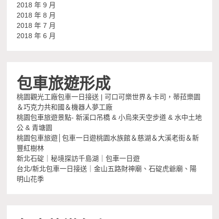
2018 年 9 月
2018 年 8 月
2018 年 7 月
2018 年 6 月
包車旅遊形成
桃園觀光工廠包車一日接送 | 可口可樂世界＆卡司，蒂菈樂園
＆巧克力共和國＆機器人夢工廠
桃園包車旅遊景點- 新溪口吊橋 & 小烏來天空步道 & 水中土地
公 & 青塘園
桃園包車旅遊│包車一日遊桃園水族館＆慈湖＆大溪老街＆新
豐紅樹林
新北石碇｜秘境探訪千島湖｜包車一日遊
台北/新北包車一日接送｜金山五路財神廟、石碇虎爺廟、陽
明山花季