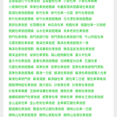
宜蘭聖誕打卡包車旅遊
宜蘭藝術包車
小黃包車
小黃包車推薦
小黃預約包車
屏東包車旅遊路線
布農部落休閒農場包車旅遊
慈湖包車旅遊路線
新竹包車
新竹包車一日遊
新竹包車旅遊
新竹包車旅遊價格
新竹包車旅遊路線
日月潭包車旅遊路線
東部包車旅遊
松雪樓包車
林百貨包車
桃園包車
桃園包車一日旅遊
桃園包車旅遊路線
淡水包車旅遊路線
烏來老街包車旅遊
熱門包車景點
熱門旅遊行程
熱門景點包車旅遊行程
牛山呼庭包車
玉蘭茶園包車旅遊
礁溪包車旅遊
礁溪包車旅遊兩天一夜
礁溪包車旅遊規劃
礁溪暑假包車旅遊
礁溪溫泉泡湯包車旅遊
礁溪溫泉特色
祕境包車景點
福山植物園包車
臺北市包車
臺北市包車旅遊
臺東包車旅遊路線
芭崎瞭望台包車
花蓮包車
花蓮包車旅遊路線
苗栗包車
苗栗包車旅遊
苗栗包車旅遊熱門景點
苗栗包車旅遊路線
蘇澳一日遊
蘇澳包車旅遊
蘇澳包車旅遊懶人包車
蘇澳包車熱門旅
蘇澳湯屋
蘇澳鎮包車
蘭包車三日遊
蘭包車翠峰湖
蘭陽博物館包車旅遊
親子遊玩
計程車包車
計程車包車旅遊
計程車車推薦
豆腐岬海灘包車旅遊
連假包車
連假包車旅遊
連續假期熱門包車旅遊
遊覽車包車
野柳包車
野柳女王頭包車旅遊
金山溫泉包車
金山老街包車旅遊
金車蘭花園包車旅遊
關渡廟包車旅遊
關渡自然公園包車旅遊
陽明山包車一日遊
陽明山包車旅遊風景
陽明山景點包車
陽明山泡湯包車旅遊