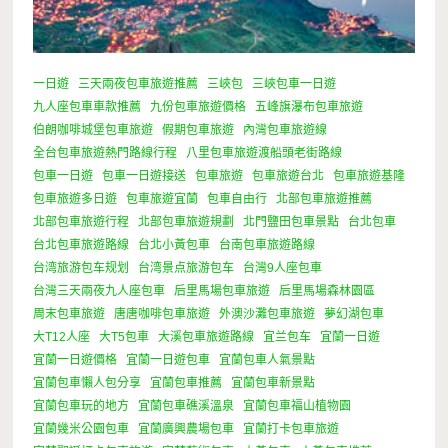
一日遊
三天兩夜包車旅遊推薦
三峽包
三峽包車一日遊
九人座包車車款推薦
九份包車旅遊價格
五峰旗瀑布包車旅遊
伯朗咖啡城堡包車旅遊
假期包車旅遊
內灣包車旅遊線
全台包車旅遊熱門路線行程
八里包車旅遊渡船頭老街路線
包車一日遊
包車一日遊接送
包車旅遊
包車旅遊台北
包車旅遊基隆
包車旅遊多日遊
包車旅遊宜蘭
包車自由行
北部包車旅遊推薦
北部包車旅遊行程
北部包車旅遊規劃
北門鹽田包車景點
台北包車
台北包車旅遊路線
台北小黃包車
台南包車旅遊路線
台湾旅游包车规划
台湾景点旅游包车
台灣9人座包車
台灣三天兩夜九人座包車
后里馬場包車旅遊
后里馬場森林園區
周末包車旅遊
唐唐咖啡包車旅遊
外澳沙灘包車旅遊
夢幻湖包車
大T12人座
大T5包車
大溪包車旅遊路線
宜兰包车
宜蘭一日遊
宜蘭一日遊價格
宜蘭一日遊包車
宜蘭包車人氣景點
宜蘭包車懶人包分享
宜蘭包車推薦
宜蘭包車新景點
宜蘭包車玩的地方
宜蘭包車礁溪溫泉
宜蘭包車福山植物園
宜蘭幾米公園包車
宜蘭廣興農場包車
宜蘭打卡包車旅遊