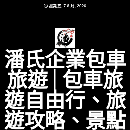
Skip
星期五, 7 8 月, 2026
to
content
潘氏企業包車
旅遊│包車旅
遊自由行、旅
遊攻略、景點