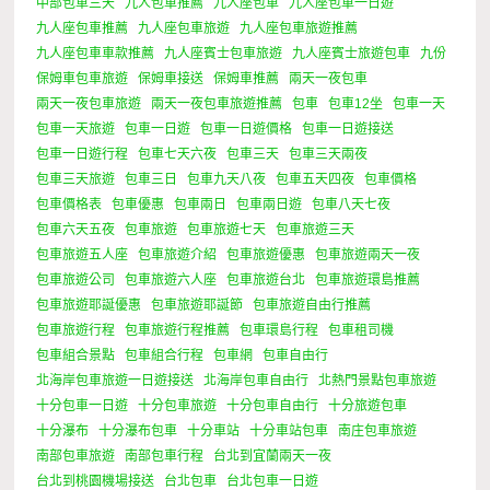
中部包車三天
九人包車推薦
九人座包車
九人座包車一日遊
九人座包車推薦
九人座包車旅遊
九人座包車旅遊推薦
九人座包車車款推薦
九人座賓士包車旅遊
九人座賓士旅遊包車
九份
保姆車包車旅遊
保姆車接送
保姆車推薦
兩天一夜包車
兩天一夜包車旅遊
兩天一夜包車旅遊推薦
包車
包車12坐
包車一天
包車一天旅遊
包車一日遊
包車一日遊價格
包車一日遊接送
包車一日遊行程
包車七天六夜
包車三天
包車三天兩夜
包車三天旅遊
包車三日
包車九天八夜
包車五天四夜
包車價格
包車價格表
包車優惠
包車兩日
包車兩日遊
包車八天七夜
包車六天五夜
包車旅遊
包車旅遊七天
包車旅遊三天
包車旅遊五人座
包車旅遊介紹
包車旅遊優惠
包車旅遊兩天一夜
包車旅遊公司
包車旅遊六人座
包車旅遊台北
包車旅遊環島推薦
包車旅遊耶誕優惠
包車旅遊耶誕節
包車旅遊自由行推薦
包車旅遊行程
包車旅遊行程推薦
包車環島行程
包車租司機
包車組合景點
包車組合行程
包車網
包車自由行
北海岸包車旅遊一日遊接送
北海岸包車自由行
北熱門景點包車旅遊
十分包車一日遊
十分包車旅遊
十分包車自由行
十分旅遊包車
十分瀑布
十分瀑布包車
十分車站
十分車站包車
南庄包車旅遊
南部包車旅遊
南部包車行程
台北到宜蘭兩天一夜
台北到桃園機場接送
台北包車
台北包車一日遊