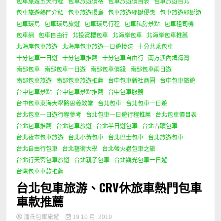
包車旅遊五天行程
包車旅遊價格
包車旅遊價目表
包車旅遊台北
包車旅遊熱門介紹
包車旅遊環島
包車旅遊耶誕優惠
包車旅遊耶誕節
包車環島
包車環島旅遊
包車環島行程
包車私房景點
包車租司機
包車網
包車自由行
北投賞櫻包車
北海岸包車
北海岸包車推薦
北海岸包車旅遊
北海岸包車旅遊一日遊接送
十分共乘包車
十分包車一日遊
十分包車推薦
十分包車自由行
南方澳內埤海灣
南部包車
南部包車一日遊
南部包車價錢
南部包車兩日遊
南部包車旅遊
南部包車旅遊推薦
台中包車新社商圈
台中包車旅遊
台中包車景點
台中包車景點推薦
台中包車服務
台中包車東海大學路思義教堂
台北包車
台北包車一日遊
台北包車一日遊行程參考
台北包車一日遊行程推薦
台北包車價目表
台北包車推薦
台北包車旅遊
台北半日遊包車
台北古蹟包車
台北夜市包車旅遊
台北小黃包車
台北巴士包車
台北旅遊包車
台北自由行包車
台北藝術大學
台北螢火蟲包車之旅
台北行天宮包車旅遊
台北親子包車
台北觀光包車一日遊
台灣包車車款推薦
台北包車旅游、CRV休旅車熱門包車
車款推薦
潘氏包車旅遊
19 10 月, 2019