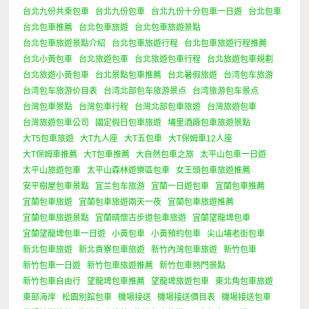
台北九份共乘包車
台北九份包車
台北九份十分包車一日遊
台北包車
台北包車推薦
台北包車旅遊
台北包車旅遊景點
台北包車旅遊景點介紹
台北包車旅遊行程
台北包車旅遊行程推薦
台北小黃包車
台北旅遊包車
台北旅遊包車行程
台北旅遊包車規劃
台北旅遊小黃包車
台北景點包車推薦
台北暑假旅遊
台湾包车旅游
台湾包车旅游价目表
台湾北部包车旅游景点
台湾旅游包车景点
台灣包車景點
台灣包車行程
台灣北部包車旅遊
台灣旅遊包車
台灣旅遊包車公司
國定假日包車旅遊
埔里酒廠包車旅遊景點
大T5包車旅遊
大T九人座
大T五包車
大T保姆車12人座
大T保姆車推薦
大T包車推薦
大自然包車之旅
太平山包車一日遊
太平山旅遊包車
太平山森林遊樂區包車
女王頭包車旅遊推薦
安平樹屋包車景點
宜兰包车旅游
宜蘭一日遊包車
宜蘭包車推薦
宜蘭包車旅遊
宜蘭包車旅遊兩天一夜
宜蘭包車旅遊推薦
宜蘭包車旅遊景點
宜蘭晴懷古步道包車旅遊
宜蘭望龍埤包車
宜蘭望龍埤包車一日遊
小黃包車
小黃預約包車
尖山埔老街包車
新北包車旅遊
新北貢寮包車旅遊
新竹內灣包車旅遊
新竹包車
新竹包車一日遊
新竹包車旅遊推薦
新竹包車熱門景點
新竹包車自由行
望龍埤包車推薦
望龍埤旅遊包車
東北角包車旅遊
東部海岸
松園別館包車
機場接送
機場接送價目表
機場接送包車