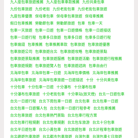
九人座包車旅遊推薦
九人座包車車款推薦
九份共乘包車
九份包車旅遊
九份老街
九份老街包車
九份老街包車旅遊
九座包車優惠
保母車包車
保母車包車旅遊
保母車推薦
假日包車推薦
勞動節包車
勞動節旅遊
包車
包車一天
包車一天旅遊
包車一日遊
包車一日遊價格
包車一日遊接送
包車一日遊行程
包車多日旅遊
包車多日遊
包車多日遊行程
包車幾錢
包車推薦
包車推薦車款
包車旅遊
包車旅遊優惠
包車旅遊公司
包車旅遊台北
包車旅遊攻略
包車旅遊景點
包車旅遊景點推薦
包車旅遊服務
包車旅遊活動
包車旅遊行程推薦
包車旅遊規劃
包車旅遊覽人包
包車旅遊諮詢
包車自由行
北海岸包車
北海岸包車一日遊
北海岸包車價格
北海岸包車推薦
北海岸包車旅遊
北海岸包車旅遊一日遊接送
十分
十分共乘包車
十分包車
十分包車一日遊
十分瀑布
十分瀑布包車
十分瀑布包車旅遊
十分老街包車
十分車站(放天燈)
台北一日遊包車
台北一日遊行程
台北下雨包車一日遊
台北包車
台北包車一日遊
台北包車一日遊懶人包
台北包車一日遊行程參考
台北包車推薦
台北包車旅遊
台北包車熱門景點
台北包車行程方案
台北包車行程規劃
台北包車規劃
台北包车旅游
台北十分包車
台北半日遊包車
台北小黃包車
台北旅遊包車
台北計程車包車旅遊
台北遨遊包車旅遊
台北都市包車旅遊
台灣包車
台灣包車七日旅遊