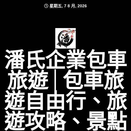
Skip
星期五, 7 8 月, 2026
to
content
潘氏企業包車
旅遊│包車旅
遊自由行、旅
遊攻略、景點