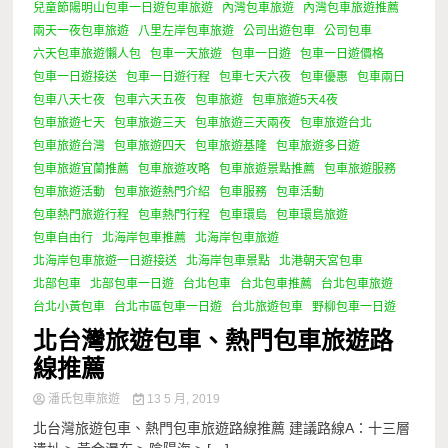
兒童節陽明山包車一日遊包車旅遊
內灣包車旅遊
內灣包車旅遊推薦
兩天一夜包車旅遊
八里左岸包車旅遊
公司出遊包車
公司包車
六天包車旅遊懶人包
包車一天旅遊
包車一日遊
包車一日遊價格
包車一日遊接送
包車一日遊行程
包車七天六夜
包車優惠
包車兩日
包車八天七夜
包車六天五夜
包車旅遊
包車旅遊5天4夜
包車旅遊七天
包車旅遊三天
包車旅遊三天兩夜
包車旅遊台北
包車旅遊台灣
包車旅遊四天
包車旅遊基隆
包車旅遊多日遊
包車旅遊宜蘭推薦
包車旅遊攻略
包車旅遊景點推薦
包車旅遊服務
包車旅遊活動
包車旅遊熱門介紹
包車服務
包車活動
包車熱門旅遊行程
包車熱門行程
包車環島
包車環島旅遊
包車自由行
北海岸包車推薦
北海岸包車旅遊
北海岸包車旅遊一日遊接送
北海岸包車景點
北港朝天宮包車
北部包車
北部包車一日遊
台北包車
台北包車推薦
台北包車旅遊
台北小黃包車
台北市區包車一日遊
台北旅遊包車
野柳包車一日遊
北台灣旅遊包車、熱門包車旅遊路
線推薦
潘氏包車旅遊
13 5 月, 2019
北台灣旅遊包車、熱門包車旅遊路線推薦 建議路線A：十三層