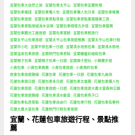
宜蘭包車大自然之旅
宜蘭包車太平山
宜蘭包車宜農牧場
宜蘭包車幾錢
宜蘭包車懶人包
宜蘭包車懶人包分享
宜蘭包車推薦
宜蘭包車旅遊
宜蘭包車景點草嶺
宜蘭包車景點菓風糖果工房
宜蘭包車景點頭城海水浴場
宜蘭包車晴懷古步道
宜蘭包車服務
宜蘭包車觀光工廠旅遊
宜蘭包車賞鯨
宜蘭包車輕旅行
宜蘭太平山包車旅遊
宜蘭太平山包車旅遊推薦
宜蘭太平山包車行程
宜蘭市小吃
宜蘭平原包車一日遊
宜蘭清水地熱包車
宜蘭清水熱地
宜蘭溫泉包車旅遊
宜蘭熱門包車景點
宜蘭蠟藝彩繪館包車
宜蘭親子包車
宜蘭親子包車一日遊
宜蘭親子遊玩
小錐麓步道
小黃包車
小黃包車推薦
小黃包車旅遊
小黃預約包車
屏東包車旅遊路線
花蓮包車
花蓮包車一日遊
花蓮包車九曲洞
花蓮包車兩日遊
花蓮包車多日遊
花蓮包車太魯閣
花蓮包車懶人包
花蓮包車旅遊
花蓮包車旅遊一日遊
花蓮包車旅遊大農大富森林公園
花蓮包車旅遊路線
花蓮包車清水斷崖
花蓮包車燕子口
花蓮包車私房景點
花蓮包車自由行
花蓮包車行程
花蓮包車長春祠
花蓮大農大富包車
花蓮熱門行程包車旅遊
宜蘭、花蓮包車旅遊行程、景點推
薦