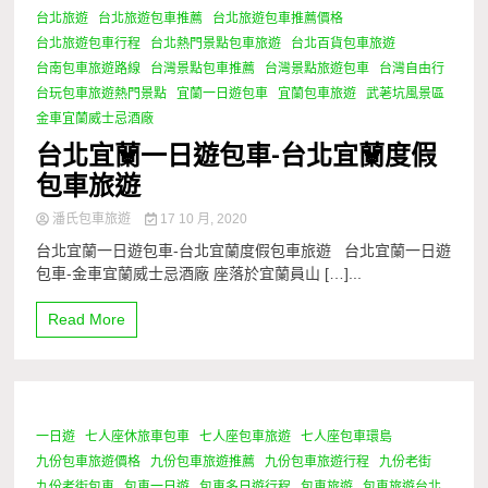
台北旅遊
台北旅遊包車推薦
台北旅遊包車推薦價格
台北旅遊包車行程
台北熱門景點包車旅遊
台北百貨包車旅遊
台南包車旅遊路線
台灣景點包車推薦
台灣景點旅遊包車
台灣自由行
台玩包車旅遊熱門景點
宜蘭一日遊包車
宜蘭包車旅遊
武荖坑風景區
金車宜蘭威士忌酒廠
台北宜蘭一日遊包車-台北宜蘭度假
包車旅遊
潘氏包車旅遊
17 10 月, 2020
台北宜蘭一日遊包車-台北宜蘭度假包車旅遊 台北宜蘭一日遊
包車-金車宜蘭威士忌酒廠 座落於宜蘭員山 […]...
Read More
一日遊
七人座休旅車包車
七人座包車旅遊
七人座包車環島
1 Minute
九份包車旅遊價格
九份包車旅遊推薦
九份包車旅遊行程
九份老街
九份老街包車
包車一日遊
包車多日遊行程
包車旅遊
包車旅遊台北