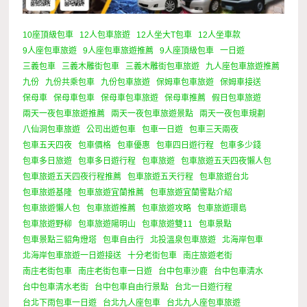
10座頂級包車
12人包車旅遊
12人坐大T包車
12人坐車款
9人座包車旅遊
9人座包車旅遊推薦
9人座頂級包車
一日遊
三義包車
三義木雕街包車
三義木雕街包車旅遊
九人座包車旅遊推薦
九份
九份共乘包車
九份包車旅遊
保姆車包車旅遊
保姆車接送
保母車
保母車包車
保母車包車旅遊
保母車推薦
假日包車旅遊
兩天一夜包車旅遊推薦
兩天一夜包車旅遊景點
兩天一夜包車規劃
八仙洞包車旅遊
公司出遊包車
包車一日遊
包車三天兩夜
包車五天四夜
包車價格
包車優惠
包車四日遊行程
包車多少錢
包車多日旅遊
包車多日遊行程
包車旅遊
包車旅遊五天四夜懶人包
包車旅遊五天四夜行程推薦
包車旅遊五天行程
包車旅遊台北
包車旅遊基隆
包車旅遊宜蘭推薦
包車旅遊宜蘭警點介紹
包車旅遊懶人包
包車旅遊推薦
包車旅遊攻略
包車旅遊環島
包車旅遊野柳
包車旅遊陽明山
包車旅遊雙11
包車景點
包車景點三貂角燈塔
包車自由行
北投溫泉包車旅遊
北海岸包車
北海岸包車旅遊一日遊接送
十分老街包車
南庄旅遊老街
南庄老街包車
南庄老街包車一日遊
台中包車沙鹿
台中包車清水
台中包車清水老街
台中包車自由行景點
台北一日遊行程
台北下雨包車一日遊
台北九人座包車
台北九人座包車旅遊