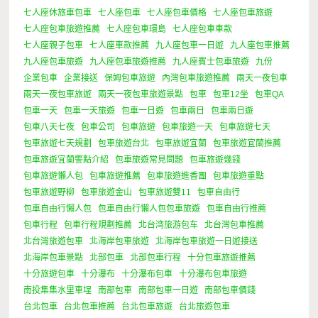
七人座休旅車包車
七人座包車
七人座包車價格
七人座包車旅遊
七人座包車旅遊推薦
七人座包車環島
七人座包車車款
七人座親子包車
七人座車款推薦
九人座包車一日遊
九人座包車推薦
九人座包車旅遊
九人座包車旅遊推薦
九人座賓士包車旅遊
九份
企業包車
企業接送
保姆包車旅遊
內灣包車旅遊推薦
兩天一夜包車
兩天一夜包車旅遊
兩天一夜包車旅遊景點
包車
包車12坐
包車QA
包車一天
包車一天旅遊
包車一日遊
包車兩日
包車兩日遊
包車八天七夜
包車公司
包車旅遊
包車旅遊一天
包車旅遊七天
包車旅遊七天規劃
包車旅遊台北
包車旅遊宜蘭
包車旅遊宜蘭推薦
包車旅遊宜蘭警點介紹
包車旅遊常見問題
包車旅遊幾錢
包車旅遊懶人包
包車旅遊推薦
包車旅遊進香團
包車旅遊重點
包車旅遊野柳
包車旅遊金山
包車旅遊雙11
包車自由行
包車自由行懶人包
包車自由行懶人包包車旅遊
包車自由行推薦
包車行程
包車行程規劃推薦
北台湾旅游包车
北台灣包車推薦
北台灣旅遊包車
北海岸包車旅遊
北海岸包車旅遊一日遊接送
北海岸包車景點
北部包車
北部包車行程
十分包車旅遊推薦
十分旅遊包車
十分瀑布
十分瀑布包車
十分瀑布包車旅遊
南投集集水里車埕
南部包車
南部包車一日遊
南部包車價錢
台北包車
台北包車推薦
台北包車旅遊
台北旅遊包車