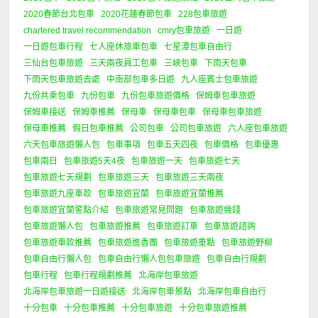
2020春節台北包車
2020花蓮春節包車
228包車旅遊
chartered travel recommendation
cmry包車旅遊
一日遊
一日遊包車行程
七人座休旅車包車
七星潭包車自由行
三仙台包車旅遊
三天兩夜員工包車
三峽包車
下雨天包車
下雨天包車旅遊去處
中南部包車多日遊
九人座賓士包車旅遊
九份共乘包車
九份包車
九份包車旅遊價格
保姆車包車旅遊
保姆車接送
保姆車推薦
保母車
保母車包車
保母車包車旅遊
保母車推薦
假日包車推薦
公司包車
公司包車旅遊
六人座包車旅遊
六天包車旅遊懶人包
包車事項
包車五天四夜
包車價格
包車優惠
包車兩日
包車旅遊5天4夜
包車旅遊一天
包車旅遊七天
包車旅遊七天規劃
包車旅遊三天
包車旅遊三天兩夜
包車旅遊九座車款
包車旅遊宜蘭
包車旅遊宜蘭推薦
包車旅遊宜蘭警點介紹
包車旅遊常見問題
包車旅遊幾錢
包車旅遊懶人包
包車旅遊推薦
包車旅遊訂車
包車旅遊諮詢
包車旅遊車款推薦
包車旅遊進香團
包車旅遊重點
包車旅遊野柳
包車自由行懶人包
包車自由行懶人包包車旅遊
包車自由行規劃
包車行程
包車行程規劃推薦
北海岸包車旅遊
北海岸包車旅遊一日遊接送
北海岸包車景點
北海岸包車自由行
十分包車
十分包車推薦
十分包車旅遊
十分包車旅遊推薦