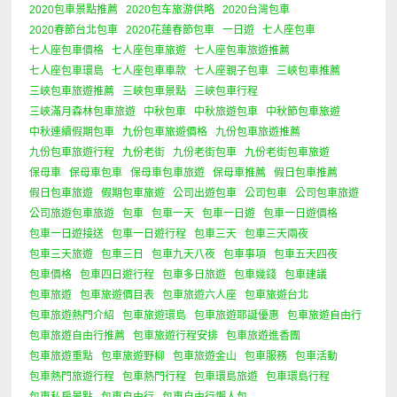
2020包車景點推薦
2020包车旅游供略
2020台灣包車
2020春節台北包車
2020花蓮春節包車
一日遊
七人座包車
七人座包車價格
七人座包車旅遊
七人座包車旅遊推薦
七人座包車環島
七人座包車車款
七人座親子包車
三峽包車推薦
三峽包車旅遊推薦
三峽包車景點
三峽包車行程
三峽滿月森林包車旅遊
中秋包車
中秋旅遊包車
中秋節包車旅遊
中秋連續假期包車
九份包車旅遊價格
九份包車旅遊推薦
九份包車旅遊行程
九份老街
九份老街包車
九份老街包車旅遊
保母車
保母車包車
保母車包車旅遊
保母車推薦
假日包車推薦
假日包車旅遊
假期包車旅遊
公司出遊包車
公司包車
公司包車旅遊
公司旅遊包車旅遊
包車
包車一天
包車一日遊
包車一日遊價格
包車一日遊接送
包車一日遊行程
包車三天
包車三天兩夜
包車三天旅遊
包車三日
包車九天八夜
包車事項
包車五天四夜
包車價格
包車四日遊行程
包車多日旅遊
包車幾錢
包車建議
包車旅遊
包車旅遊價目表
包車旅遊六人座
包車旅遊台北
包車旅遊熱門介紹
包車旅遊環島
包車旅遊耶誕優惠
包車旅遊自由行
包車旅遊自由行推薦
包車旅遊行程安排
包車旅遊進香團
包車旅遊重點
包車旅遊野柳
包車旅遊金山
包車服務
包車活動
包車熱門旅遊行程
包車熱門行程
包車環島旅遊
包車環島行程
包車私房景點
包車自由行
包車自由行懶人包