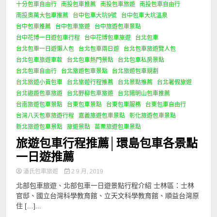
十分包車自由行
南投包車推薦
南投包車旅遊
南投包車自由行
南投奧萬大包車推薦
台中包車大坑9號
台中包車大坑溫泉
台中包車推薦
台中包車旅遊
台中旅遊包車景點
台中花博一日遊包車行程
台中花博包車旅遊
台北包車
台北包車一日遊懶人包
台北包車兩日遊
台北包車旅遊覽人包
台北包車旅遊車款
台北包車熱門景點
台北包車私房景點
台北包車自由行
台北旅遊包車景點
台北旅遊包車規劃
台北旅遊小黃包車
台北旅遊行程推薦
台北景點推薦
台北暑假旅遊
台北遨遊包車旅遊
台北野柳包車旅遊
台北陽明山包車推薦
台南旅遊包車景點
台東包車景點
台東包車服務
台東包車自由行
台灣八天包車旅遊行程
嘉義旅遊包車景點
彰化旅遊包車景點
新北旅遊包車景點
旅遊景點
苗栗旅遊包車景點
旅遊包車行程推薦│環島包車各景點
一日遊推薦
潘氏包車旅遊
2 9 月, 2019
北部包車旅遊、北部包車一日遊景點行程介紹 士林區：士林
官邸、國立台灣科學教育館、立天文科學教育館、順益台灣原
住 […]...