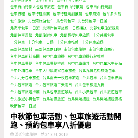
包車自由行懶人包包車旅遊
包車自由行推薦
包車自由行規劃
包車行程
包車行程推薦
包車行程規劃推薦
包車須知
包车多少钱
包车旅游
北台湾旅游包车
北台灣包車
北台灣包車一日遊
北海岸包車一日遊
北海岸包車旅遊一日遊接送
北部包車旅遊規劃
北部包車景點
北部旅遊包車
北部賞櫻包車旅遊
十分共乘包車
十分包車
十分包車一日遊
十分包車推薦
十分包車旅遊
南部包車價錢
南部包車兩日遊
南部包車旅遊
南部包車自由行
台中包車新社商圈
台中包車旅遊
台中包車旅遊行程推薦
台中包車景點
台中包車景點推薦
台中包車龍井
台中包车水牛花海
台中外埔包車
台中大甲鎮瀾宮包車旅遊
台北九份老街旅遊包車
台北九分包車旅遊
台北兩天一夜包車旅遊
台北包車
台北包車推薦
台北包車旅遊
台北包車旅遊三天兩日
台北包車旅遊九份
台北包車旅遊推薦
台北包車旅遊景點
台北小黃包車
台北旅遊包車
台北旅遊小黃包車
台北暑假旅遊
台北機場接送
台北機場接送價格
秋節包車一日遊
中秋節包車活動、包車旅遊活動開
跑、預約包車享八折優惠
潘氏包車旅遊
24 8 月, 2019