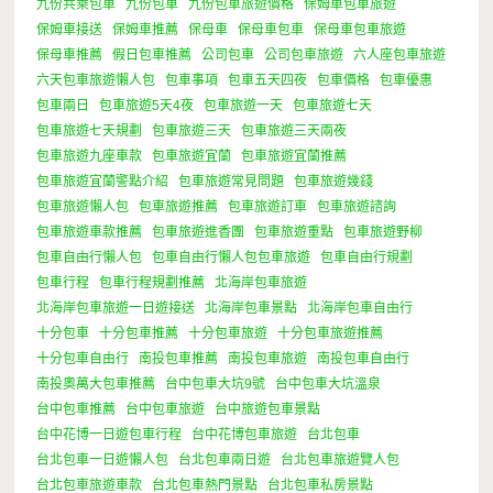
九份共乘包車
九份包車
九份包車旅遊價格
保姆車包車旅遊
保姆車接送
保姆車推薦
保母車
保母車包車
保母車包車旅遊
保母車推薦
假日包車推薦
公司包車
公司包車旅遊
六人座包車旅遊
六天包車旅遊懶人包
包車事項
包車五天四夜
包車價格
包車優惠
包車兩日
包車旅遊5天4夜
包車旅遊一天
包車旅遊七天
包車旅遊七天規劃
包車旅遊三天
包車旅遊三天兩夜
包車旅遊九座車款
包車旅遊宜蘭
包車旅遊宜蘭推薦
包車旅遊宜蘭警點介紹
包車旅遊常見問題
包車旅遊幾錢
包車旅遊懶人包
包車旅遊推薦
包車旅遊訂車
包車旅遊諮詢
包車旅遊車款推薦
包車旅遊進香團
包車旅遊重點
包車旅遊野柳
包車自由行懶人包
包車自由行懶人包包車旅遊
包車自由行規劃
包車行程
包車行程規劃推薦
北海岸包車旅遊
北海岸包車旅遊一日遊接送
北海岸包車景點
北海岸包車自由行
十分包車
十分包車推薦
十分包車旅遊
十分包車旅遊推薦
十分包車自由行
南投包車推薦
南投包車旅遊
南投包車自由行
南投奧萬大包車推薦
台中包車大坑9號
台中包車大坑溫泉
台中包車推薦
台中包車旅遊
台中旅遊包車景點
台中花博一日遊包車行程
台中花博包車旅遊
台北包車
台北包車一日遊懶人包
台北包車兩日遊
台北包車旅遊覽人包
台北包車旅遊車款
台北包車熱門景點
台北包車私房景點