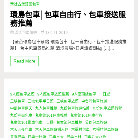
新社古堡莊園包車
環島包車│包車自由行、包車接送服
務推薦
潘氏包車旅遊
13 6 月, 2019
【全台環島包車景點-環島包車│包車自由行、包車接送服務推
薦】 台中包車景點推薦 清境農場>日月潭遊湖&g […]...
Read More
9人座包車旅遊
9人座包車旅遊推薦
9人座頂級包車
一日遊
0 Minutes
三峽包車
三峽包車半日遊
三峽包車旅遊
中台灣包車旅遊
中部包車兩天
九人包車推薦
九份包車旅遊推薦
九份包車旅遊行程
九份老街包車
兒童節101包車推薦
兒童節101包車行程
兒童節101纜車包車一日遊
兒童節包車推薦
公司包車旅遊
六天五夜包車
六天包車旅遊懶人包
六福村包車
六福村包車旅遊
共乘包車
包車一日遊
包車三天
包車三日
包車九天八夜