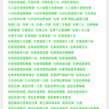
中彰包車旅遊
中部包車
中部包車三天
中部包車兩天
九人座包車車款推薦
九人座賓士包車旅遊
九人座賓士旅遊包車
九份包車旅遊價格
九份包車旅遊推薦
九份包車旅遊行程
九份老街
九份老街包車
九份老街包車旅遊
包車
包車 陽明山國家公園
包車12坐
包車一天
包車一日遊
包車三天旅遊
包車三日
包車價格
包車優惠
包車兩日
包車公司
包車六日遊推薦
包車十天九夜
包車半日遊
包車旅遊
包車旅遊一天
包車旅遊七天
包車旅遊七天規劃
包車旅遊三天
包車旅遊九人座
包車旅遊介紹
包車旅遊價格
包車旅遊價目表
包車旅遊兩天
包車旅遊台北
包車旅遊多日遊
包車旅遊宜蘭
包車旅遊宜蘭推薦
包車旅遊宜蘭警點介紹
包車旅遊攻略
包車旅遊景點
包車旅遊景點推薦
包車旅遊服務
包車旅遊活動
包車旅遊環島
包車旅遊環島推薦
包車旅遊耶誕優惠
包車景點舊草嶺隧道
包車景點貢寮桃源谷
包車服務
包車熱門旅遊行程
包車自由行
北台灣包車
北台灣包車一日遊
北台灣包車旅遊
北投包車旅遊
南投包車
南投包車一日遊
南投包車多日遊
南投包車推薦
南投包車旅遊
南投包車景點
南投包車服務
南投包車自由行
南投包車行程
南投包車規劃
南投集集水里車埕
南投集集水里車埕包車
南方澳內埤海灣
南部包車一日遊
南部包車價錢
南部包車兩日遊
南部包車旅遊
南部包車旅遊行程推薦