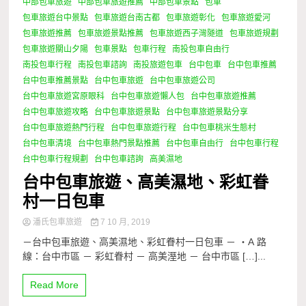
中部包車旅遊
中部包車旅遊推薦
中部包車景點
包車
包車旅遊台中景點
包車旅遊台南古都
包車旅遊彰化
包車旅遊愛河
包車旅遊推薦
包車旅遊景點推薦
包車旅遊西子灣隧道
包車旅遊規劃
包車旅遊關山夕陽
包車景點
包車行程
南投包車自由行
南投包車行程
南投包車諮詢
南投旅遊包車
台中包車
台中包車推薦
台中包車推薦景點
台中包車旅遊
台中包車旅遊公司
台中包車旅遊宮原眼科
台中包車旅遊懶人包
台中包車旅遊推薦
台中包車旅遊攻略
台中包車旅遊景點
台中包車旅遊景點分享
台中包車旅遊熱門行程
台中包車旅遊行程
台中包車桃米生態村
台中包車清境
台中包車熱門景點推薦
台中包車自由行
台中包車行程
台中包車行程規劃
台中包車諮詢
高美濕地
台中包車旅遊、高美濕地、彩虹眷
村一日包車
潘氏包車旅遊
7 10 月, 2019
－台中包車旅遊、高美濕地、彩虹眷村一日包車 － ・A 路
線：台中市區 － 彩虹眷村 － 高美溼地 － 台中市區 […]...
Read More