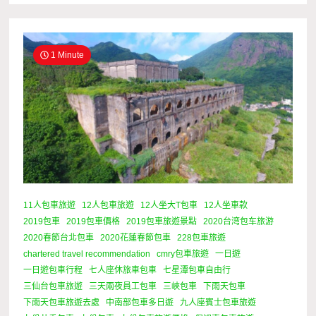
1 Minute
11人包車旅遊
12人包車旅遊
12人坐大T包車
12人坐車款
2019包車
2019包車價格
2019包車旅遊景點
2020台湾包车旅游
2020春節台北包車
2020花蓮春節包車
228包車旅遊
chartered travel recommendation
cmry包車旅遊
一日遊
一日遊包車行程
七人座休旅車包車
七星潭包車自由行
三仙台包車旅遊
三天兩夜員工包車
三峽包車
下雨天包車
下雨天包車旅遊去處
中南部包車多日遊
九人座賓士包車旅遊