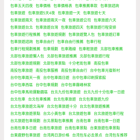
包車五天四夜
包車價格
包車價格表
包車推薦車款
包車旅諮詢
包車旅遊
包車旅遊5天4夜
包車旅遊一天
包車旅遊七天
包車旅遊兩天
包車旅遊兩天一夜
包車旅遊公司
包車旅遊六天
包車旅遊台北
包車旅遊台灣
包車旅遊四天
包車旅遊行程安排
包車旅遊行程推薦
包車旅遊規劃
包車旅遊覽人包
包車旅遊訂車
包車旅遊諮詢
包車自由行
包車自由行推薦
包車行程
包車行程規劃推薦
包車規劃
包車路線
包車輕旅遊
北部包車推薦
北部包車旅遊懶人包
北部包車旅遊推薦
北部包車旅遊行程
北部包車旅遊規劃
北部包車景點
十分老街包車
南投包車
南投包車旅遊
南投包車服務
南投包車自由行
台中包車光復新村
台中包車兩天一夜
台中包車兩日遊
台中包車印刷探索館
台中包車西區
台中包車規劃
台中包車霧峰林家
台中包車馬術運動園區
台北九份包車旅遊
台北九份十分包車一日遊
台北包車
台北包車推薦
台北包車旅遊
台北包車旅遊九份
台北包車旅遊北海岸
台北包車旅遊十分
台北包車旅遊推薦
台北包車旅遊景點
台北小黃包車
台北旅遊包車
台北旅遊包車行程
台北旅遊包車規劃
台北景點包車推薦
台南包車
台南包車一日遊
台南包車多日遊
台南包車旅遊
台南包車景點
台東旅遊包車景點
台東鹿野包車旅遊
台湾两日游价格
台湾包车必去景点
台湾包车推荐