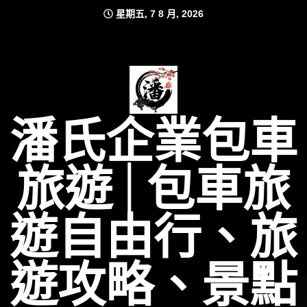
Skip
星期五, 7 8 月, 2026
to
content
潘氏企業包車
旅遊│包車旅
遊自由行、旅
遊攻略、景點