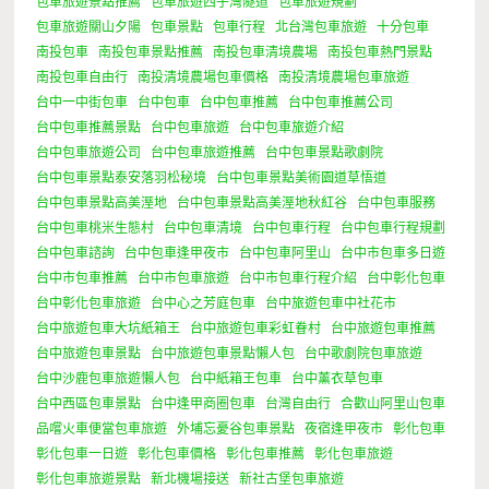
包車旅遊景點推薦
包車旅遊西子灣隧道
包車旅遊規劃
包車旅遊關山夕陽
包車景點
包車行程
北台灣包車旅遊
十分包車
南投包車
南投包車景點推薦
南投包車清境農場
南投包車熱門景點
南投包車自由行
南投清境農場包車價格
南投清境農場包車旅遊
台中一中街包車
台中包車
台中包車推薦
台中包車推薦公司
台中包車推薦景點
台中包車旅遊
台中包車旅遊介紹
台中包車旅遊公司
台中包車旅遊推薦
台中包車景點歌劇院
台中包車景點泰安落羽松秘境
台中包車景點美術園道草悟道
台中包車景點高美溼地
台中包車景點高美溼地秋紅谷
台中包車服務
台中包車桃米生態村
台中包車清境
台中包車行程
台中包車行程規劃
台中包車諮詢
台中包車逢甲夜市
台中包車阿里山
台中市包車多日遊
台中市包車推薦
台中市包車旅遊
台中市包車行程介紹
台中彰化包車
台中彰化包車旅遊
台中心之芳庭包車
台中旅遊包車中社花市
台中旅遊包車大坑紙箱王
台中旅遊包車彩虹眷村
台中旅遊包車推薦
台中旅遊包車景點
台中旅遊包車景點懶人包
台中歌劇院包車旅遊
台中沙鹿包車旅遊懶人包
台中紙箱王包車
台中薰衣草包車
台中西區包車景點
台中逢甲商圈包車
台灣自由行
合歡山阿里山包車
品嚐火車便當包車旅遊
外埔忘憂谷包車景點
夜宿逢甲夜市
彰化包車
彰化包車一日遊
彰化包車價格
彰化包車推薦
彰化包車旅遊
彰化包車旅遊景點
新北機場接送
新社古堡包車旅遊