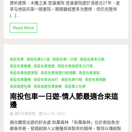
賞析建築、木雕之美:登瀛書院 登瀛書院建於清道光27年，是
草屯地區的第一間書院，期間雖經歷多次整修，但仍完整保
[…]...
Read More
南投包車
南投包車9人座
南投包車一日遊
南投包車多日遊
1 Minute
南投包車推薦
南投包車旅遊
南投包車旅遊多日行程
南投包車旅遊景點
南投包車旅遊行程規劃
南投包車景點
南投包車服務
南投包車自由行
南投包車行程
南投包車規劃
南投旅遊包車
南投旅遊包車推薦
南投賓士包車
南投包車一日遊-情人節最適合來這
邊
潘氏包車旅遊
14 2 月, 2022
適合闔家出遊的好去處:和菓森林 「和菓森林」位於南投魚池
鄉香茶巷，發揚創辦人父親種茶與製茶的精神，堅持以傳統製