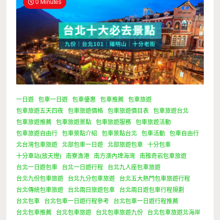
0 Minutes
一日遊
包車一日遊
包車優惠
包車推薦
包車旅遊
包車旅遊五天四夜
包車旅遊價格
包車旅遊價目表
包車旅遊台北
包車旅遊推薦
包車旅遊景點
包車旅遊服務
包車旅遊活動
包車旅遊自由行
包車景點介紹
包車景點台北
包車活動
包車自由行
北台灣包車旅遊
北部包車一日遊
北部旅遊包車
十分包車
十分車站(放天燈)
南寮漁港
南方澳內埤海灣
南雅奇岩包車旅遊
台北一日遊包車
台北一日遊行程
台北九人座包車旅遊
台北九份包車旅遊
台北九分包車旅遊
台北五大熱門包車旅遊行程
台北傳統包車旅遊
台北兩日旅遊包車
台北兩日遊包車行程規劃
台北包車
台北包車一日遊行程參考
台北包車一日遊行程推薦
台北包車推薦
台北包車旅遊
台北包車旅遊九份
台北包車旅遊北海岸