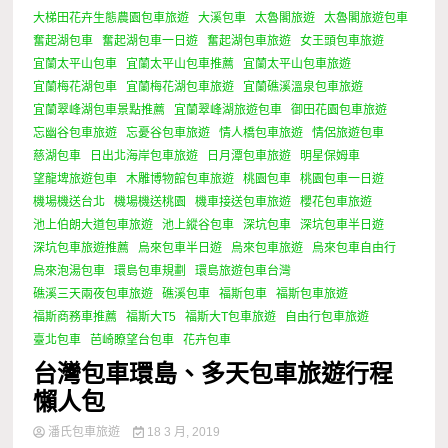
大梯田花卉生態農園包車旅遊
大溪包車
太魯閣旅遊
太魯閣旅遊包車
奮起湖包車
奮起湖包車一日遊
奮起湖包車旅遊
女王頭包車旅遊
宜蘭太平山包車
宜蘭太平山包車推薦
宜蘭太平山包車旅遊
宜蘭梅花湖包車
宜蘭梅花湖包車旅遊
宜蘭礁溪溫泉包車旅遊
宜蘭翠峰湖包車景點推薦
宜蘭翠峰湖旅遊包車
御田花園包車旅遊
忘幽谷包車旅遊
忘憂谷包車旅遊
情人橋包車旅遊
情侶旅遊包車
慈湖包車
日出北海岸包車旅遊
日月潭包車旅遊
明星保姆車
望龍埤旅遊包車
木雕博物館包車旅遊
桃園包車
桃園包車一日遊
機場機送台北
機場機送桃園
機車接送包車旅遊
櫻花包車旅遊
池上伯朗大道包車旅遊
池上縱谷包車
深坑包車
深坑包車半日遊
深坑包車旅遊推薦
烏來包車半日遊
烏來包車旅遊
烏來包車自由行
烏來泡湯包車
環島包車規劃
環島旅遊包車台灣
礁溪三天兩夜包車旅遊
礁溪包車
福斯包車
福斯包車旅遊
福斯商務車推薦
福斯大T5
福斯大T包車旅遊
自由行包車旅遊
臺北包車
芭崎瞭望台包車
花卉包車
台灣包車環島、多天包車旅遊行程
懶人包
潘氏包車旅遊
18 3 月, 2019