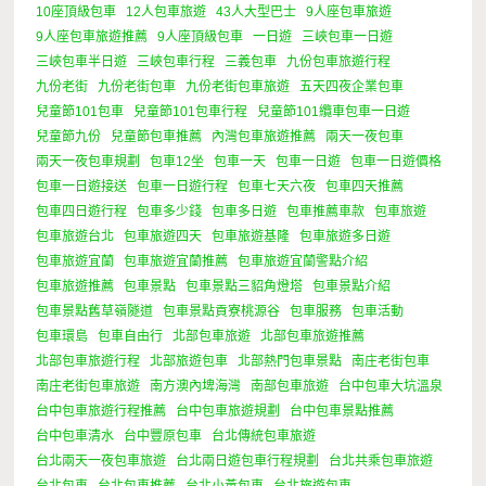
10座頂級包車
12人包車旅遊
43人大型巴士
9人座包車旅遊
9人座包車旅遊推薦
9人座頂級包車
一日遊
三峽包車一日遊
三峽包車半日遊
三峽包車行程
三義包車
九份包車旅遊行程
九份老街
九份老街包車
九份老街包車旅遊
五天四夜企業包車
兒童節101包車
兒童節101包車行程
兒童節101纜車包車一日遊
兒童節九份
兒童節包車推薦
內灣包車旅遊推薦
兩天一夜包車
兩天一夜包車規劃
包車12坐
包車一天
包車一日遊
包車一日遊價格
包車一日遊接送
包車一日遊行程
包車七天六夜
包車四天推薦
包車四日遊行程
包車多少錢
包車多日遊
包車推薦車款
包車旅遊
包車旅遊台北
包車旅遊四天
包車旅遊基隆
包車旅遊多日遊
包車旅遊宜蘭
包車旅遊宜蘭推薦
包車旅遊宜蘭警點介紹
包車旅遊推薦
包車景點
包車景點三貂角燈塔
包車景點介紹
包車景點舊草嶺隧道
包車景點貢寮桃源谷
包車服務
包車活動
包車環島
包車自由行
北部包車旅遊
北部包車旅遊推薦
北部包車旅遊行程
北部旅遊包車
北部熱門包車景點
南庄老街包車
南庄老街包車旅遊
南方澳內埤海灣
南部包車旅遊
台中包車大坑溫泉
台中包車旅遊行程推薦
台中包車旅遊規劃
台中包車景點推薦
台中包車清水
台中豐原包車
台北傳統包車旅遊
台北兩天一夜包車旅遊
台北兩日遊包車行程規劃
台北共乘包車旅遊