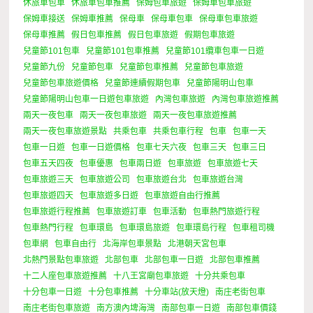
休旅車包車
休旅車包車推薦
保姆包車旅遊
保姆車包車旅遊
保姆車接送
保姆車推薦
保母車
保母車包車
保母車包車旅遊
保母車推薦
假日包車推薦
假日包車旅遊
假期包車旅遊
兒童節101包車
兒童節101包車推薦
兒童節101纜車包車一日遊
兒童節九份
兒童節包車
兒童節包車推薦
兒童節包車旅遊
兒童節包車旅遊價格
兒童節連續假期包車
兒童節陽明山包車
兒童節陽明山包車一日遊包車旅遊
內灣包車旅遊
內灣包車旅遊推薦
兩天一夜包車
兩天一夜包車旅遊
兩天一夜包車旅遊推薦
兩天一夜包車旅遊景點
共乘包車
共乘包車行程
包車
包車一天
包車一日遊
包車一日遊價格
包車七天六夜
包車三天
包車三日
包車五天四夜
包車優惠
包車兩日遊
包車旅遊
包車旅遊七天
包車旅遊三天
包車旅遊公司
包車旅遊台北
包車旅遊台灣
包車旅遊四天
包車旅遊多日遊
包車旅遊自由行推薦
包車旅遊行程推薦
包車旅遊訂車
包車活動
包車熱門旅遊行程
包車熱門行程
包車環島
包車環島旅遊
包車環島行程
包車租司機
包車網
包車自由行
北海岸包車景點
北港朝天宮包車
北熱門景點包車旅遊
北部包車
北部包車一日遊
北部包車推薦
十二人座包車旅遊推薦
十八王宮廟包車旅遊
十分共乘包車
十分包車一日遊
十分包車推薦
十分車站(放天燈)
南庄老街包車
南庄老街包車旅遊
南方澳內埤海灣
南部包車一日遊
南部包車價錢