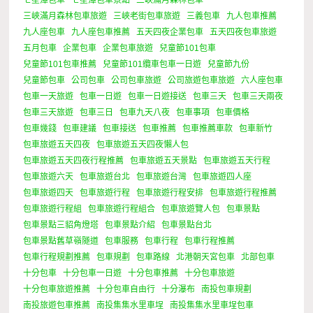
三峽滿月森林包車旅遊
三峽老街包車旅遊
三義包車
九人包車推薦
九人座包車
九人座包車推薦
五天四夜企業包車
五天四夜包車旅遊
五月包車
企業包車
企業包車旅遊
兒童節101包車
兒童節101包車推薦
兒童節101纜車包車一日遊
兒童節九份
兒童節包車
公司包車
公司包車旅遊
公司旅遊包車旅遊
六人座包車
包車一天旅遊
包車一日遊
包車一日遊接送
包車三天
包車三天兩夜
包車三天旅遊
包車三日
包車九天八夜
包車事項
包車價格
包車幾錢
包車建議
包車接送
包車推薦
包車推薦車款
包車新竹
包車旅遊五天四夜
包車旅遊五天四夜懶人包
包車旅遊五天四夜行程推薦
包車旅遊五天景點
包車旅遊五天行程
包車旅遊六天
包車旅遊台北
包車旅遊台灣
包車旅遊四人座
包車旅遊四天
包車旅遊行程
包車旅遊行程安排
包車旅遊行程推薦
包車旅遊行程組
包車旅遊行程組合
包車旅遊覽人包
包車景點
包車景點三貂角燈塔
包車景點介紹
包車景點台北
包車景點舊草嶺隧道
包車服務
包車行程
包車行程推薦
包車行程規劃推薦
包車規劃
包車路線
北港朝天宮包車
北部包車
十分包車
十分包車一日遊
十分包車推薦
十分包車旅遊
十分包車旅遊推薦
十分包車自由行
十分瀑布
南投包車規劃
南投旅遊包車推薦
南投集集水里車埕
南投集集水里車埕包車