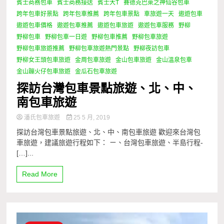
賓士商務包車
賓士商務接送
賓士大T
賽德克巴萊之神仙谷包車
跨年包車好景點
跨年包車推薦
跨年包車景點
車旅遊一天
遨遊包車
遨遊包車價格
遨遊包車推薦
遨遊包車旅遊
遨遊包車服務
野柳
野柳包車
野柳包車一日遊
野柳包車推薦
野柳包車旅遊
野柳包車旅遊推薦
野柳包車旅遊熱門景點
野柳夜訪包車
野柳女王頭包車旅遊
金周包車旅遊
金山包車旅遊
金山溫泉包車
金山蹦火仔包車旅遊
金瓜石包車旅遊
探訪台灣包車景點旅遊、北、中、
南包車旅遊
潘氏包車旅遊
25 5 月, 2019
探訪台灣包車景點旅遊、北、中、南包車旅遊 歡迎來台灣包
車旅遊，建議旅遊行程如下： ㄧ、台灣包車旅遊、半島行程-
[…]...
Read More