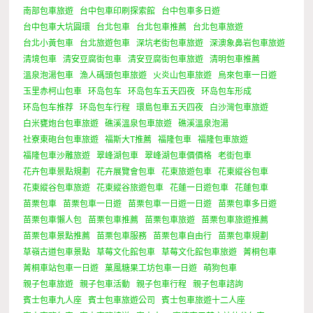
南部包車旅遊
台中包車印刷探索館
台中包車多日遊
台中包車大坑圓環
台北包車
台北包車推薦
台北包車旅遊
台北小黃包車
台北旅遊包車
深坑老街包車旅遊
深澳象鼻岩包車旅遊
清境包車
清安豆腐街包車
清安豆腐街包車旅遊
清明包車推薦
溫泉泡湯包車
漁人碼頭包車旅遊
火炎山包車旅遊
烏來包車一日遊
玉里赤柯山包車
环岛包车
环岛包车五天四夜
环岛包车形成
环岛包车推荐
环岛包车行程
環島包車五天四夜
白沙灣包車旅遊
白米甕炮台包車旅遊
礁溪溫泉包車旅遊
礁溪溫泉泡湯
社寮東砲台包車旅遊
福斯大T推薦
福隆包車
福隆包車旅遊
福隆包車沙雕旅遊
翠峰湖包車
翠峰湖包車價價格
老街包車
花卉包車景點規劃
花卉展覽會包車
花東旅遊包車
花東縱谷包車
花東縱谷包車旅遊
花東縱谷旅遊包車
花蓮一日遊包車
花蓮包車
苗栗包車
苗栗包車一日遊
苗栗包車一日遊一日遊
苗栗包車多日遊
苗栗包車懶人包
苗栗包車推薦
苗栗包車旅遊
苗栗包車旅遊推薦
苗栗包車景點推薦
苗栗包車服務
苗栗包車自由行
苗栗包車規劃
草嶺古道包車景點
草莓文化館包車
草莓文化館包車旅遊
菁桐包車
菁桐車站包車一日遊
菓風糖果工坊包車一日遊
萌狗包車
親子包車旅遊
親子包車活動
親子包車行程
親子包車諮詢
賓士包車九人座
賓士包車旅遊公司
賓士包車旅遊十二人座