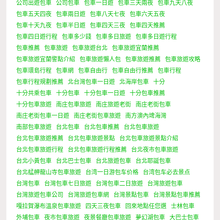
公司出遊包車
公司包車
包車一日遊
包車三天兩夜
包車九天八夜
包車五天四夜
包車兩日遊
包車八天七夜
包車六天五夜
包車十天九夜
包車半日遊
包車四天三夜
包車四天推薦
包車四日遊行程
包車多少錢
包車多日旅遊
包車多日遊行程
包車推薦
包車旅遊
包車旅遊台北
包車旅遊宜蘭推薦
包車旅遊宜蘭警點介紹
包車旅遊懶人包
包車旅遊推薦
包車旅遊攻略
包車環島行程
包車網
包車自由行
包車自由行推薦
包車行程
包車行程規劃推薦
北台灣包車一日遊
北海岸包車
十分
十分共乘包車
十分包車
十分包車一日遊
十分包車推薦
十分包車旅遊
南庄包車旅遊
南庄旅遊老街
南庄老街包車
南庄老街包車一日遊
南庄老街包車旅遊
南方澳內埤海灣
南部包車旅遊
台北包車
台北包車推薦
台北包車旅遊
台北包車旅遊推薦
台北包車旅遊景點
台北包車旅遊景點介紹
台北包車旅遊行程
台北包車旅遊行程推薦
台北夜市包車旅遊
台北小黃包車
台北巴士包車
台北旅遊包車
台北耶誕包車
台北艋舺龍山寺包車旅遊
台湾一日游包车价格
台湾包车必去景点
台灣包車
台灣包車七日旅遊
台灣包車二日旅遊
台灣旅遊包車
台灣旅遊包車公司
台灣旅遊包車網
台灣景點包車
台灣景點包車推薦
嘎拉賀瀑布溫泉包車旅遊
四天三夜包車
回來地點任您選
士林包車
外埔包車
夜市包車旅遊
夜景餐廳包車旅遊
夢幻湖包車
大巴士包車