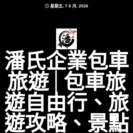
Skip
星期五, 7 8 月, 2026
to
content
潘氏企業包車
旅遊│包車旅
遊自由行、旅
遊攻略、景點