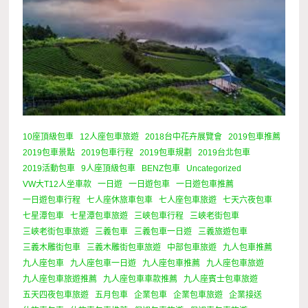
10座頂級包車
12人座包車旅遊
2018台中花卉展覽會
2019包車推薦
2019包車景點
2019包車行程
2019包車規劃
2019台北包車
2019活動包車
9人座頂級包車
BENZ包車
Uncategorized
VW大T12人坐車款
一日遊
一日遊包車
一日遊包車推薦
一日遊包車行程
七人座休旅車包車
七人座包車旅遊
七天六夜包車
七星潭包車
七星潭包車旅遊
三峽包車行程
三峽老街包車
三峽老街包車旅遊
三義包車
三義包車一日遊
三義旅遊包車
三義木雕街包車
三義木雕街包車旅遊
中部包車旅遊
九人包車推薦
九人座包車
九人座包車一日遊
九人座包車推薦
九人座包車旅遊
九人座包車旅遊推薦
九人座包車車款推薦
九人座賓士包車旅遊
五天四夜包車旅遊
五月包車
企業包車
企業包車旅遊
企業接送