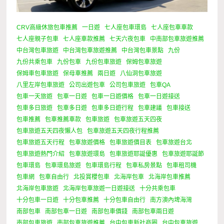
CRV高級休旅包車推薦
一日遊
七人座包車環島
七人座包車車款
七人座親子包車
七人座車款推薦
七天六夜包車
中南部包車旅遊推薦
中台灣包車旅遊
中台灣包車旅遊推薦
中台灣包車景點
九份
九份共乘包車
九份包車
九份包車旅遊
保姆包車旅遊
保姆車包車旅遊
保母車推薦
兩日遊
八仙洞包車旅遊
八里左岸包車旅遊
公司出遊包車
公司包車旅遊
包車QA
包車一天旅遊
包車一日遊
包車一日遊價格
包車一日遊接送
包車多日旅遊
包車多日遊
包車多日遊行程
包車建議
包車接送
包車推薦
包車推薦車款
包車旅遊
包車旅遊五天四夜
包車旅遊五天四夜懶人包
包車旅遊五天四夜行程推薦
包車旅遊五天行程
包車旅遊價格
包車旅遊價目表
包車旅遊台北
包車旅遊熱門介紹
包車旅遊環島
包車旅遊耶誕優惠
包車旅遊耶誕節
包車環島
包車環島旅遊
包車環島行程
包車私房景點
包車租司機
包車網
包車自由行
北投賞櫻包車
北海岸包車
北海岸包車推薦
北海岸包車旅遊
北海岸包車旅遊一日遊接送
十分共乘包車
十分包車一日遊
十分包車推薦
十分包車自由行
南方澳內埤海灣
南部包車
南部包車一日遊
南部包車價錢
南部包車兩日遊
南部包車旅遊
南部包車旅遊推薦
台中包車新社商圈
台中包車旅遊