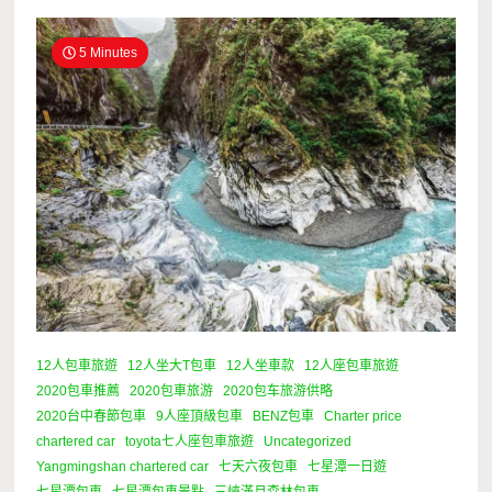
5 Minutes
12人包車旅遊
12人坐大T包車
12人坐車款
12人座包車旅遊
2020包車推薦
2020包車旅游
2020包车旅游供略
2020台中春節包車
9人座頂級包車
BENZ包車
Charter price
chartered car
toyota七人座包車旅遊
Uncategorized
Yangmingshan chartered car
七天六夜包車
七星潭一日遊
七星潭包車
七星潭包車景點
三峽滿月森林包車