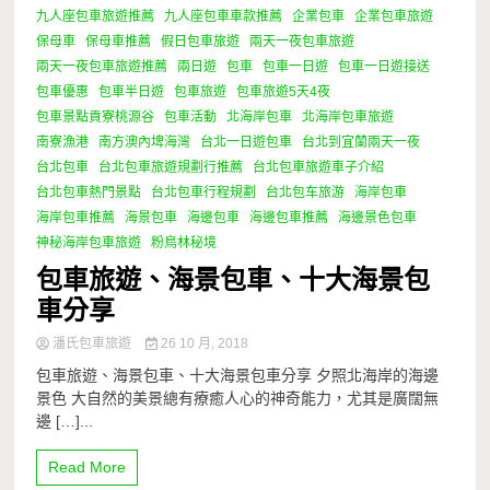
九人座包車旅遊推薦
九人座包車車款推薦
企業包車
企業包車旅遊
保母車
保母車推薦
假日包車旅遊
兩天一夜包車旅遊
兩天一夜包車旅遊推薦
兩日遊
包車
包車一日遊
包車一日遊接送
包車優惠
包車半日遊
包車旅遊
包車旅遊5天4夜
包車景點貢寮桃源谷
包車活動
北海岸包車
北海岸包車旅遊
南寮漁港
南方澳內埤海灣
台北一日遊包車
台北到宜蘭兩天一夜
台北包車
台北包車旅遊規劃行推薦
台北包車旅遊車子介紹
台北包車熱門景點
台北包車行程規劃
台北包车旅游
海岸包車
海岸包車推薦
海景包車
海邊包車
海邊包車推薦
海邊景色包車
神秘海岸包車旅遊
粉鳥林秘境
包車旅遊、海景包車、十大海景包
車分享
潘氏包車旅遊
26 10 月, 2018
包車旅遊、海景包車、十大海景包車分享 夕照北海岸的海邊
景色 大自然的美景總有療癒人心的神奇能力，尤其是廣闊無
邊 […]...
Read More