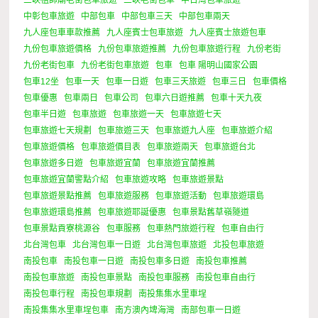
中彰包車旅遊
中部包車
中部包車三天
中部包車兩天
九人座包車車款推薦
九人座賓士包車旅遊
九人座賓士旅遊包車
九份包車旅遊價格
九份包車旅遊推薦
九份包車旅遊行程
九份老街
九份老街包車
九份老街包車旅遊
包車
包車 陽明山國家公園
包車12坐
包車一天
包車一日遊
包車三天旅遊
包車三日
包車價格
包車優惠
包車兩日
包車公司
包車六日遊推薦
包車十天九夜
包車半日遊
包車旅遊
包車旅遊一天
包車旅遊七天
包車旅遊七天規劃
包車旅遊三天
包車旅遊九人座
包車旅遊介紹
包車旅遊價格
包車旅遊價目表
包車旅遊兩天
包車旅遊台北
包車旅遊多日遊
包車旅遊宜蘭
包車旅遊宜蘭推薦
包車旅遊宜蘭警點介紹
包車旅遊攻略
包車旅遊景點
包車旅遊景點推薦
包車旅遊服務
包車旅遊活動
包車旅遊環島
包車旅遊環島推薦
包車旅遊耶誕優惠
包車景點舊草嶺隧道
包車景點貢寮桃源谷
包車服務
包車熱門旅遊行程
包車自由行
北台灣包車
北台灣包車一日遊
北台灣包車旅遊
北投包車旅遊
南投包車
南投包車一日遊
南投包車多日遊
南投包車推薦
南投包車旅遊
南投包車景點
南投包車服務
南投包車自由行
南投包車行程
南投包車規劃
南投集集水里車埕
南投集集水里車埕包車
南方澳內埤海灣
南部包車一日遊