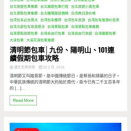
台北包車
台北包車推薦
台北小黃包車
台北旅遊包車
台北旅遊包車推薦
台北旅遊包車行程
台北旅遊小黃包車
台北景點包車推薦
台北機場接送價格
台湾两日游价格
台湾包车必去景点
台湾包车推荐
台湾包车旅游
台湾包车旅游价目表
台湾北部包车旅游景点
台灣景點包車
台灣景點包車推薦
台灣景點旅遊包車
台灣自由行包車
台灣自由行旅遊
台灣遨遊包車
大溪包車
大溪花海包車旅遊
清明節包車│九份、陽明山、101連
續假期包車攻略
潘氏包車旅遊
20 2 月, 2019
清明節又叫踏青節。是中國傳統節日，是祭祖和掃墓的日子。
中華民族傳統的清明節大約始於周代，距今已有二千五百多年
的 […]...
Read More