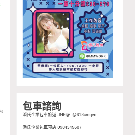
海
包車諮詢
包
潘氏企業包車旅遊LINE@: @618cmqve
潘氏企業包車預店:0984345687