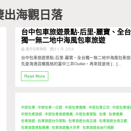
棲出海觀日落
台中包車旅遊景點-后里-麗寶、全
獨一無二地中海風包車旅遊
潘氏包車旅遊
9 1 月, 2019
台中包車旅遊景點-后里-麗寶、全台獨一無二地中海風包車旅
先是海港貨櫃風格的臺中三井Outlet，再來就是地 […]...
Read More
中部包車
中部包車一日遊
中部包車價格
中部包車公司
中部包車接
0 Minutes
中部包車旅遊
中部包車旅遊推薦
中部包車景點
包車
包車推薦
包車旅遊
包車旅遊台中景點
包車旅遊台南古城
包車旅遊台南古都
包車旅遊景點推薦
包車旅遊義大世界
包車旅遊自由行規劃