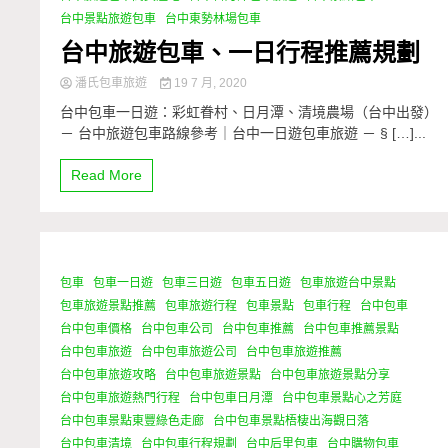
台中景點旅遊包車
台中東勢林場包車
台中旅遊包車、一日行程推薦規劃
潘氏包車旅遊
19 7 月, 2020
台中包車一日遊：彩虹眷村、日月潭、清境農場（台中出發）
－ 台中旅遊包車路線參考｜台中一日遊包車旅遊 － § […]...
Read More
包車
包車一日遊
包車三日遊
包車五日遊
包車旅遊台中景點
1 Minute
包車旅遊景點推薦
包車旅遊行程
包車景點
包車行程
台中包車
台中包車價格
台中包車公司
台中包車推薦
台中包車推薦景點
台中包車旅遊
台中包車旅遊公司
台中包車旅遊推薦
台中包車旅遊攻略
台中包車旅遊景點
台中包車旅遊景點分享
台中包車旅遊熱門行程
台中包車日月潭
台中包車景點心之芳庭
台中包車景點東豐綠色走廊
台中包車景點梧棲出海觀日落
台中包車清境
台中包車行程規劃
台中后里包車
台中購物包車