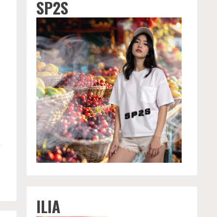
SP2S
超
ILIA