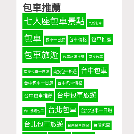
包車推薦
七人座包車景點
九份包車
包車
包車推薦
包車價格
包車一日遊
包車旅遊
包車旅遊推薦
南投包車
台中包車
南投包車旅遊
南投包車一日遊
台中包車一日遊
台中包車價格
台中包車旅遊
台中包車推薦
台北包車
台北包車一日遊
台中旅遊包車
台北包車旅遊
台灣包車
台南包車旅遊