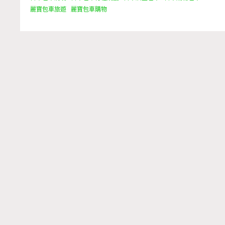
麗寶包車旅遊
麗寶包車購物