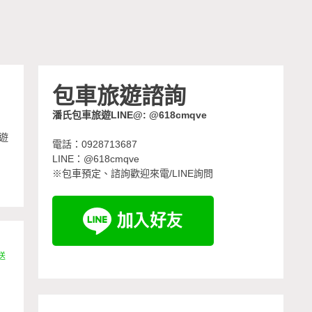
台
包車旅遊諮詢
潘氏包車旅遊LINE@: @618cmqve
遊
電話：0928713687
LINE：@618cmqve
※包車預定、諮詢歡迎來電/LINE詢問
送