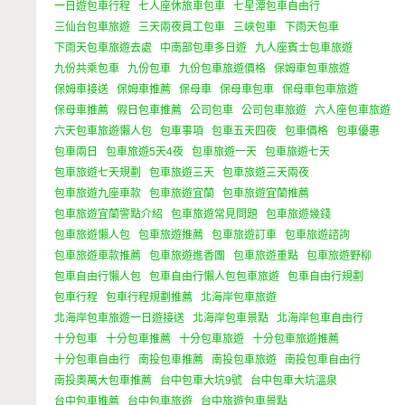
一日遊包車行程
七人座休旅車包車
七星潭包車自由行
三仙台包車旅遊
三天兩夜員工包車
三峽包車
下雨天包車
下雨天包車旅遊去處
中南部包車多日遊
九人座賓士包車旅遊
九份共乘包車
九份包車
九份包車旅遊價格
保姆車包車旅遊
保姆車接送
保姆車推薦
保母車
保母車包車
保母車包車旅遊
保母車推薦
假日包車推薦
公司包車
公司包車旅遊
六人座包車旅遊
六天包車旅遊懶人包
包車事項
包車五天四夜
包車價格
包車優惠
包車兩日
包車旅遊5天4夜
包車旅遊一天
包車旅遊七天
包車旅遊七天規劃
包車旅遊三天
包車旅遊三天兩夜
包車旅遊九座車款
包車旅遊宜蘭
包車旅遊宜蘭推薦
包車旅遊宜蘭警點介紹
包車旅遊常見問題
包車旅遊幾錢
包車旅遊懶人包
包車旅遊推薦
包車旅遊訂車
包車旅遊諮詢
包車旅遊車款推薦
包車旅遊進香團
包車旅遊重點
包車旅遊野柳
包車自由行懶人包
包車自由行懶人包包車旅遊
包車自由行規劃
包車行程
包車行程規劃推薦
北海岸包車旅遊
北海岸包車旅遊一日遊接送
北海岸包車景點
北海岸包車自由行
十分包車
十分包車推薦
十分包車旅遊
十分包車旅遊推薦
十分包車自由行
南投包車推薦
南投包車旅遊
南投包車自由行
南投奧萬大包車推薦
台中包車大坑9號
台中包車大坑溫泉
台中包車推薦
台中包車旅遊
台中旅遊包車景點