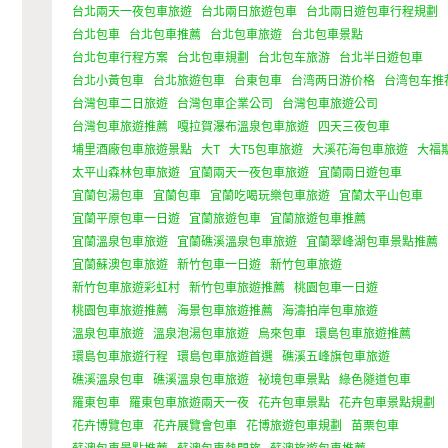
台北兩天一夜包車旅遊
台北兩日旅遊包車
台北兩日遊包車行程規劃
台北包車
台北包車推薦
台北包車旅遊
台北包車景點
台北包車行程方案
台北包車規劃
台北包车旅游
台北半日遊包車
台北小黃包車
台北旅遊包車
台東包車
台湾两日游价格
台湾包车推
台灣包車二日旅遊
台灣包車企業公司
台灣包車旅遊公司
台灣包車旅遊推薦
嘎拉賀瀑布溫泉包車旅遊
四天三夜包車
埔里酒廠包車旅遊景點
大T
大T5包車旅遊
大溪花海包車旅遊
大福
太平山森林包車旅遊
宜蘭兩天一夜包車旅遊
宜蘭兩日遊包車
宜蘭包湯包車
宜蘭包車
宜蘭吃喝玩樂包車旅遊
宜蘭太平山包車
宜蘭平原包車一日遊
宜蘭旅遊包車
宜蘭旅遊包車推薦
宜蘭溫泉包車旅遊
宜蘭礁溪溫泉包車旅遊
宜蘭翠峰湖包車景點推薦
宜蘭蘇澳包車旅遊
新竹包車一日遊
新竹包車旅遊
新竹包車旅遊彩虹村
新竹包車旅遊推薦
桃園包車一日遊
桃園包車旅遊推薦
海景包車旅遊推薦
海濤拍岸包車旅遊
溫泉包車旅遊
溫泉泡湯包車旅遊
烏來包車
環島包車旅遊推薦
環島包車旅遊行程
環島包車旅遊首選
礁溪五峰旗包車旅遊
礁溪溫泉包車
礁溪溫泉包車旅遊
祕境包車景點
綠色隧道包車
羅東包車
羅東包車旅遊兩天一夜
花卉包車景點
花卉包車景點規劃
花卉博覽包車
花卉展覽會包車
花博旅遊包車規劃
苗栗包車