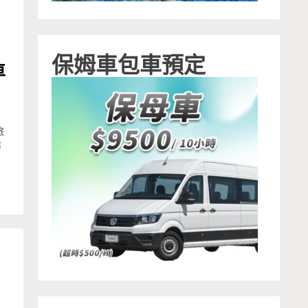
保姆車包車預定
車
旅
布