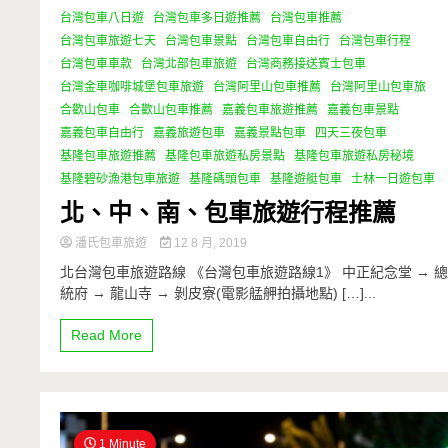
台灣包車八日遊
台灣包車多日遊推薦
台灣包車推薦
台灣包車旅遊七天
台灣包車景點
台灣包車自由行
台灣包車行程
台灣包車車款
台灣北部包車旅遊
台灣商務接送賓士包車
台灣金車咖啡城堡包車旅遊
台灣阿里山包車推薦
台灣阿里山包車旅
合歡山包車
合歡山包車推薦
嘉義包車旅遊推薦
嘉義包車景點
嘉義包車自由行
嘉義旅遊包車
嘉義景點包車
四天三夜包車
基隆包車旅遊推薦
基隆包車旅遊私房景點
基隆包車旅遊私房秘境
基隆碧砂漁港包車旅遊
基隆碼頭包車
基隆遊艇包車
士林一日遊包車
北、中、南、包車旅遊行程推薦
潘氏包車旅遊
12 8 月, 2019
北台灣包車旅遊路線 《台灣包車旅遊路線1》 中正紀念堂 → 
統府 → 龍山寺 → 剝皮寮(電影艋舺拍攝地點) […]...
Read More
1 Minute