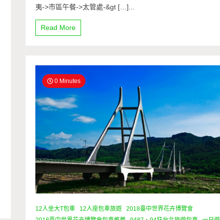
夷->市區午餐->太管處-&gt […]...
Read More
0 Minutes
12人坐大T包車
12人座包車旅遊
2018臺中世界花卉博覽會
2018臺中世界花卉博覽會包車推薦
9487、94狂台北旅遊包車
一日