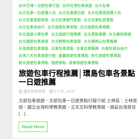
台中花博一日遊包車行程
台中花博包車旅遊
台北包車
台北包車一日遊懶人包
台北包車兩日遊
台北包車旅遊覽人包
台北包車旅遊車款
台北包車熱門景點
台北包車私房景點
台北包車自由行
台北旅遊包車景點
台北旅遊包車規劃
台北旅遊小黃包車
台北旅遊行程推薦
台北景點推薦
台北暑假旅遊
台北遨遊包車旅遊
台北野柳包車旅遊
台北陽明山包車推薦
台南旅遊包車景點
台東包車景點
台東包車服務
台東包車自由行
台灣八天包車旅遊行程
嘉義旅遊包車景點
彰化旅遊包車景點
新北旅遊包車景點
旅遊景點
苗栗旅遊包車景點
旅遊包車行程推薦│環島包車各景點
一日遊推薦
潘氏包車旅遊
2 9 月, 2019
北部包車旅遊、北部包車一日遊景點行程介紹 士林區：士林官
邸、國立台灣科學教育館、立天文科學教育館、順益台灣原住
[…]...
Read More