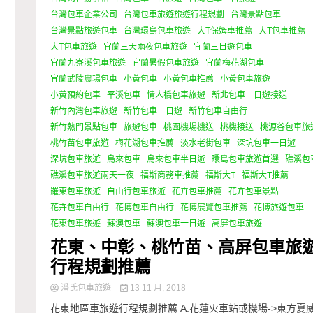
台灣包車企業公司
台灣包車旅遊旅遊行程規劃
台灣景點包車
台灣景點旅遊包車
台灣環島包車旅遊
大T保姆車推薦
大T包車推薦
大T包車旅遊
宜蘭三天兩夜包車旅遊
宜蘭三日遊包車
宜蘭九寮溪包車旅遊
宜蘭暑假包車旅遊
宜蘭梅花湖包車
宜蘭武陵農場包車
小黃包車
小黃包車推薦
小黃包車旅遊
小黃預約包車
平溪包車
情人橋包車旅遊
新北包車一日遊接送
新竹內灣包車旅遊
新竹包車一日遊
新竹包車自由行
新竹熱門景點包車
旅遊包車
桃園機場機送
桃機接送
桃源谷包車旅
桃竹苗包車旅遊
梅花湖包車推薦
淡水老街包車
深坑包車一日遊
深坑包車旅遊
烏來包車
烏來包車半日遊
環島包車旅遊首選
礁溪包
礁溪包車旅遊兩天一夜
福斯商務車推薦
福斯大T
福斯大T推薦
羅東包車旅遊
自由行包車旅遊
花卉包車推薦
花卉包車景點
花卉包車自由行
花博包車自由行
花博展覽包車推薦
花博旅遊包車
花東包車旅遊
蘇澳包車
蘇澳包車一日遊
高屏包車旅遊
花東、中彰、桃竹苗、高屏包車旅
行程規劃推薦
潘氏包車旅遊
13 11 月, 2018
花東地區車旅遊行程規劃推薦 A.花蓮火車站或機場->東方夏