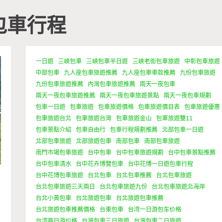
包車行程
一日遊
三峽包車
三峽包車半日遊
三峽老街包車旅遊
中彰包車旅遊
中部包車
九人座包車旅遊推薦
九人座包車車款推薦
九份包車旅遊
九份包車旅遊推薦
內灣包車旅遊推薦
兩天一夜包車
兩天一夜包車旅遊推薦
兩天一夜包車旅遊景點
兩天一夜包車規劃
包車一日遊
包車旅遊
包車旅遊價格
包車旅遊價目表
包車旅遊優惠
包車旅遊台北
包車旅遊台灣
包車旅遊金山
包車旅遊雙11
包車景點介紹
包車自由行
包車行程規劃推薦
北部包車一日遊
北部包車旅遊
北部旅遊包車
南部包車
南部包車旅遊
南門市場包車旅遊
台中包車
台中包車旅遊規劃
台中包車景點推薦
台中包車清水
台中花卉博覽包車
台中花博一日遊包車行程
台中花博包車旅遊
台北包車
台北包車推薦
台北包車旅遊
台北包車旅遊三天兩日
台北包車旅遊九份
台北包車旅遊北海岸
台北小黃包車
台北旅遊包車
台北旅遊包車推薦
台北旅遊包車推薦價格
台東包車
台湾一日游包车价格
台湾两日游价格
台灣包車三日旅遊
台灣包車二日旅遊