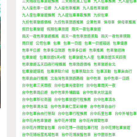
三天兩夜包車旅遊推薦
三天兩夜員工包車
九人包車推薦
九人座包車
九人座包車一日遊
九人座包車推薦
九人座包車旅遊
九人座包車旅遊推薦
九人座包車車款推薦
九份包車
九份包車旅遊價格
九份包車旅遊推薦
企業包車
保母車
保母車推薦
假日包車旅遊
假期包車旅遊
兩天一夜包車旅遊
兩天一夜包車旅遊推薦
兩天一夜包車旅遊景點
兩天一夜包車規劃
兩日遊
公司包車
包車
包車一日遊
包車一日遊接送
包車優惠
包車半日遊
包車多日旅遊
包車多日遊
包車推薦
包車旅諮詢
包車旅遊
包車旅遊5天4夜
包車旅遊九人座
包車旅遊五天四夜
包車旅遊五天四夜行程推薦
包車旅遊價格
包車旅遊台北
包車旅遊環島
包車景點介紹
包車景點台北
包車活動
包車自由行
包車自由行推薦
北台灣包車旅遊路線
台中包車
台中包車一日遊
台中包車三天兩夜
台中包車光復新村
台中包車兩天一夜
台中包車兩日遊
台中包車外埔園區
台中包車大坑溫泉
台中包車新社商圈
台中包車旅遊行程推薦
台中包車清水
台中包車清水區
台中包車美仁里彩繪巷
台中包車自由行
台中包車自由行景點
台中包車行程推薦
台中后里包車
台中外埔包車
台中花卉包車旅遊
台中花卉博覽
台中花卉博覽包車
台中花卉博覽會包車
台中花博一日遊包車行程
台中花博包車旅遊
台中花博后里馬場包車
台中花博展藍包車
台中豐原包車