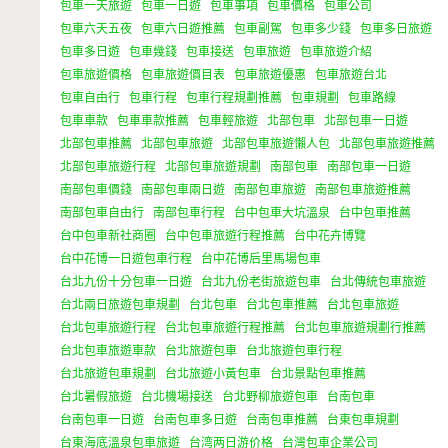
包車一天旅遊
包車一日遊
包車事項
包車價格
包車公司
包車六天五夜
包車六日遊推薦
包車副駕
包車多少錢
包車多日旅遊
包車多日遊
包車幾錢
包車接送
包車旅遊
包車旅遊介紹
包車旅遊價格
包車旅遊價目表
包車旅遊優惠
包車旅遊台北
包車自由行
包車行程
包車行程規劃推薦
包車規劃
包車路線
包車車款
包車車款推薦
包車輕旅遊
北部包車
北部包車一日遊
北部包車推薦
北部包車旅遊
北部包車旅遊懶人包
北部包車旅遊推薦
北部包車旅遊行程
北部包車旅遊規劃
南部包車
南部包車一日遊
南部包車價錢
南部包車兩日遊
南部包車旅遊
南部包車旅遊推薦
南部包車自由行
南部包車行程
台中包車大坑溫泉
台中包車推薦
台中包車新社商圈
台中包車旅遊行程推薦
台中花卉博覽
台中花博一日遊包車行程
台中花博后里馬場包車
台北九份十分包車一日遊
台北九份老街旅遊包車
台北傳統包車旅遊
台北兩日旅遊包車規劃
台北包車
台北包車推薦
台北包車旅遊
台北包車旅遊行程
台北包車旅遊行程推薦
台北包車旅遊規劃行推薦
台北包車旅遊車款
台北旅遊包車
台北旅遊包車行程
台北旅遊包車規劃
台北旅遊小黃包車
台北景點包車推薦
台北暑假旅遊
台北機場接送
台北野柳旅遊包車
台南包車
台南包車一日遊
台南包車多日遊
台南包車推薦
台東包車規劃
台東海底溫泉包車旅遊
台湾两日游价格
台灣包車企業公司