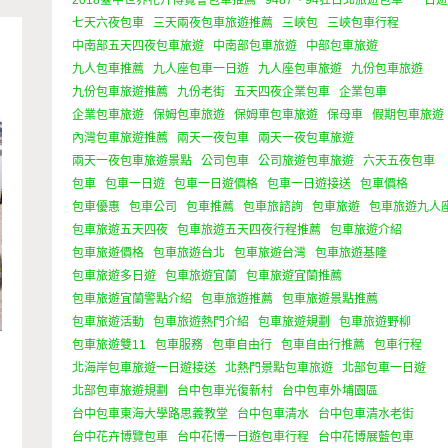
七天六夜包車
三天兩夜包車旅遊推薦
三峽包
三峽包車行程
中南部五天四夜包車旅遊
中南部包車旅遊
中部包車旅遊
九人包車推薦
九人座包車一日遊
九人座包車旅遊
九份包車旅遊
九份包車旅遊推薦
九份老街
五天四夜企業包車
企業包車
企業包車旅遊
保姆包車旅遊
保姆車包車旅遊
保母車
假期包車旅遊
內灣包車旅遊推薦
兩天一夜包車
兩天一夜包車旅遊
兩天一夜包車旅遊景點
公司包車
公司旅遊包車旅遊
六天五夜包車
包車
包車一日遊
包車一日遊價格
包車一日遊接送
包車價格
包車優惠
包車公司
包車推薦
包車旅諮詢
包車旅遊
包車旅遊九人
包車旅遊五天四夜
包車旅遊五天四夜行程推薦
包車旅遊介紹
包車旅遊價格
包車旅遊台北
包車旅遊台灣
包車旅遊基隆
包車旅遊多日遊
包車旅遊宜蘭
包車旅遊宜蘭推薦
包車旅遊宜蘭警點介紹
包車旅遊推薦
包車旅遊景點推薦
包車旅遊活動
包車旅遊熱門介紹
包車旅遊規劃
包車旅遊野柳
包車旅遊雙11
包車服務
包車自由行
包車自由行推薦
包車行程
北海岸包車旅遊一日遊接送
北熱門景點包車旅遊
北部包車一日遊
北部包車旅遊規劃
台中包車光復新村
台中包車外埔園區
台中包車東海大學路思義教堂
台中包車清水
台中包車清水老街
台中花卉博覽包車
台中花博一日遊包車行程
台中花博展藍包車