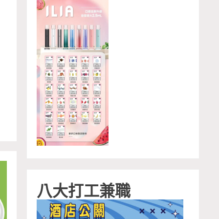
會
八大打工兼職