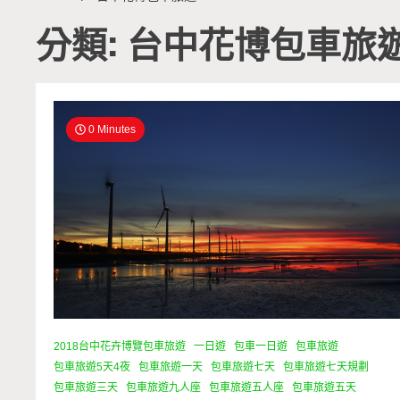
分類: 台中花博包車旅
0 Minutes
2018台中花卉博覽包車旅遊
一日遊
包車一日遊
包車旅遊
包車旅遊5天4夜
包車旅遊一天
包車旅遊七天
包車旅遊七天規劃
包車旅遊三天
包車旅遊九人座
包車旅遊五人座
包車旅遊五天