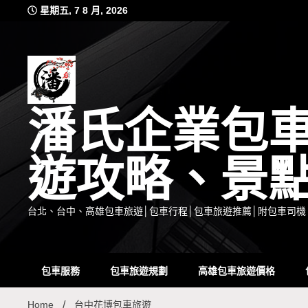
Skip
星期五, 7 8 月, 2026
to
content
潘氏企業包
遊攻略、景
台北、台中、高雄包車旅遊│包車行程│包車旅遊推薦│附包車司機
包車服務
包車旅遊規劃
高雄包車旅遊價格
Home
台中花博包車旅遊