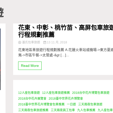
遊
花東、中彰、桃竹苗、高屏包車旅
行程規劃推薦
潘氏包車旅遊
13 11 月, 2018
花東地區車旅遊行程規劃推薦 A.花蓮火車站或機場->東方夏
夷->市區午餐->太管處-&gt […]...
Read More
12人座包車旅遊
12人座包車旅遊推薦
2018台中花卉博覽包車旅遊
0 Minutes
2018台中花卉展覽會
2018臺中世界花卉博覽會
2018臺中世界花卉博覽會包車推薦
一日遊
三天兩夜包車旅遊
三天兩夜包車旅遊推薦
三天兩夜員工包車
九人包車推薦
九人座包車