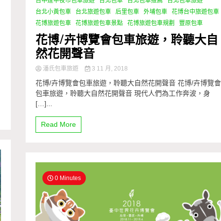
台中逢甲夜市包車旅遊
台北包車
台北包車推薦
台北包車旅遊
台北小黃包車
台北旅遊包車
后里包車
外埔包車
花博台中旅遊包車
花博旅遊包車
花博旅遊包車景點
花博旅遊包車規劃
豐原包車
花博/卉博覽會包車旅遊，聆聽大自
然花開聲音
潘氏包車旅遊
3 11 月, 2018
花博/卉博覽會包車旅遊，聆聽大自然花開聲音 花博/卉博覽
包車旅遊，聆聽大自然花開聲音 現代人們為工作奔波，身
[…]...
Read More
0 Minutes