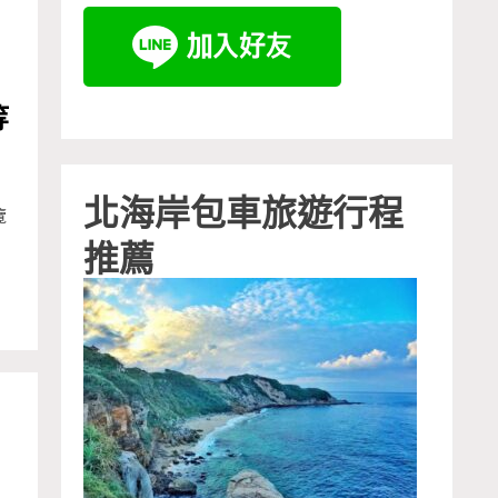
等
北海岸包車旅遊行程
覽
推薦