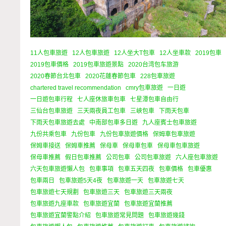
11人包車旅遊
12人包車旅遊
12人坐大T包車
12人坐車款
2019包車
2019包車價格
2019包車旅遊景點
2020台湾包车旅游
2020春節台北包車
2020花蓮春節包車
228包車旅遊
chartered travel recommendation
cmry包車旅遊
一日遊
一日遊包車行程
七人座休旅車包車
七星潭包車自由行
三仙台包車旅遊
三天兩夜員工包車
三峽包車
下雨天包車
下雨天包車旅遊去處
中南部包車多日遊
九人座賓士包車旅遊
九份共乘包車
九份包車
九份包車旅遊價格
保姆車包車旅遊
保姆車接送
保姆車推薦
保母車
保母車包車
保母車包車旅遊
保母車推薦
假日包車推薦
公司包車
公司包車旅遊
六人座包車旅遊
六天包車旅遊懶人包
包車事項
包車五天四夜
包車價格
包車優惠
包車兩日
包車旅遊5天4夜
包車旅遊一天
包車旅遊七天
包車旅遊七天規劃
包車旅遊三天
包車旅遊三天兩夜
包車旅遊九座車款
包車旅遊宜蘭
包車旅遊宜蘭推薦
包車旅遊宜蘭警點介紹
包車旅遊常見問題
包車旅遊幾錢