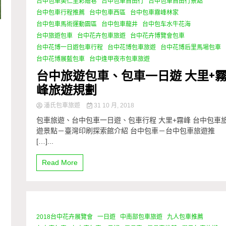
台中包車美仁里彩繪巷
台中包車自由行
台中包車自由行景點
台中包車行程推薦
台中包車西區
台中包車霧峰林家
台中包車馬術運動園區
台中包車龍井
台中包车水牛花海
台中旅遊包車
台中花卉包車旅遊
台中花卉博覽會包車
台中花博一日遊包車行程
台中花博包車旅遊
台中花博后里馬場包車
台中花博展藍包車
台中逢甲夜市包車旅遊
台中旅遊包車、包車一日遊 大里+
峰旅遊規劃
潘氏包車旅遊
31 10 月, 2018
包車旅遊、台中包車一日遊、包車行程 大里+霧峰 台中包車
遊景點－臺灣印刷探索館介紹 台中包車－台中包車旅遊推
[…]...
Read More
2018台中花卉展覽會
一日遊
中南部包車旅遊
九人包車推薦
4 Minutes