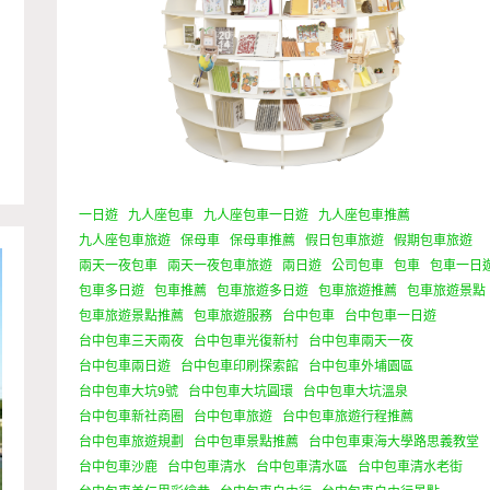
一日遊
九人座包車
九人座包車一日遊
九人座包車推薦
九人座包車旅遊
保母車
保母車推薦
假日包車旅遊
假期包車旅遊
兩天一夜包車
兩天一夜包車旅遊
兩日遊
公司包車
包車
包車一日
包車多日遊
包車推薦
包車旅遊多日遊
包車旅遊推薦
包車旅遊景點
包車旅遊景點推薦
包車旅遊服務
台中包車
台中包車一日遊
台中包車三天兩夜
台中包車光復新村
台中包車兩天一夜
台中包車兩日遊
台中包車印刷探索館
台中包車外埔園區
台中包車大坑9號
台中包車大坑圓環
台中包車大坑溫泉
台中包車新社商圈
台中包車旅遊
台中包車旅遊行程推薦
台中包車旅遊規劃
台中包車景點推薦
台中包車東海大學路思義教堂
台中包車沙鹿
台中包車清水
台中包車清水區
台中包車清水老街