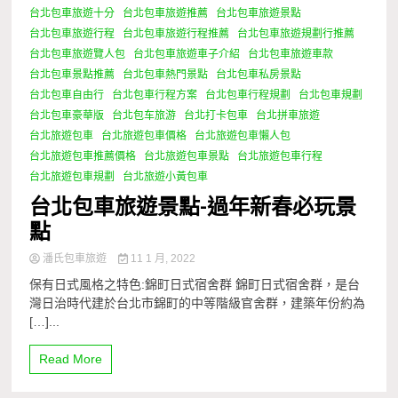
台北包車旅遊十分
台北包車旅遊推薦
台北包車旅遊景點
台北包車旅遊行程
台北包車旅遊行程推薦
台北包車旅遊規劃行推薦
台北包車旅遊覽人包
台北包車旅遊車子介紹
台北包車旅遊車款
台北包車景點推薦
台北包車熱門景點
台北包車私房景點
台北包車自由行
台北包車行程方案
台北包車行程規劃
台北包車規劃
台北包車豪華版
台北包车旅游
台北打卡包車
台北拼車旅遊
台北旅遊包車
台北旅遊包車價格
台北旅遊包車懶人包
台北旅遊包車推薦價格
台北旅遊包車景點
台北旅遊包車行程
台北旅遊包車規劃
台北旅遊小黃包車
台北包車旅遊景點-過年新春必玩景
點
潘氏包車旅遊
11 1 月, 2022
保有日式風格之特色:錦町日式宿舍群 錦町日式宿舍群，是台
灣日治時代建於台北市錦町的中等階級官舍群，建築年份約為
[…]...
Read More