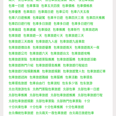
包車一日遊
包車事項
包車五天四夜
包車價格
包車價格表
包車優惠
包車兩日
包車兩日遊
包車公司
包車六天五夜
包車六日遊推薦
包車副駕
包車半日遊
包車四天三夜
包車四天推薦
包車四日遊行程
包車多日旅遊
包車多日遊
包車多日遊行程
包車幾錢
包車建議
包車接送
包車推薦
包車新竹
包車旅諮詢
包車旅遊
包車旅遊一天
包車旅遊七天
包車旅遊三天
包車旅遊三天兩夜
包車旅遊九人座
包車旅遊九座車款
包車旅遊價目表
包車旅遊優惠
包車旅遊兩天
包車旅遊兩天一夜
包車旅遊公司
包車旅遊六天
包車旅遊台北
包車旅遊攻略
包車旅遊景點
包車旅遊景點推薦
包車旅遊服務
包車旅遊活動
包車旅遊熱門介紹
包車旅遊環島推薦
包車旅遊行程組合
包車旅遊行程規劃推薦
包車旅遊規劃
包車旅遊覽人包
包車旅遊訂車
包車旅遊諮詢
包車旅遊路線
包車服務
包車活動
包車環島
包車環島旅遊
包車自由行
包車須知
包车多少钱
包车旅游
北台湾旅游包车
北熱門景點包車旅遊
北部包車
北部包車一日遊
北部包車推薦
北部包車旅遊
北部包車旅遊推薦
北部包車旅遊行程
北部包車旅遊規劃
北部包車景點
北部熱門包車景點
十分
十分共乘包車
十分包車
十分包車推薦
十分包車旅遊
台北傳統包車旅遊
台北兩天一夜包車旅遊
台北兩日旅遊包車