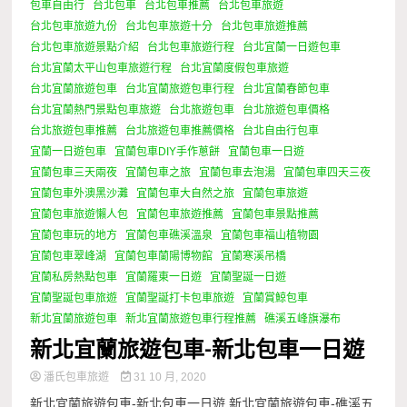
包車自由行
台北包車
台北包車推薦
台北包車旅遊
台北包車旅遊九份
台北包車旅遊十分
台北包車旅遊推薦
台北包車旅遊景點介紹
台北包車旅遊行程
台北宜蘭一日遊包車
台北宜蘭太平山包車旅遊行程
台北宜蘭度假包車旅遊
台北宜蘭旅遊包車
台北宜蘭旅遊包車行程
台北宜蘭春節包車
台北宜蘭熱門景點包車旅遊
台北旅遊包車
台北旅遊包車價格
台北旅遊包車推薦
台北旅遊包車推薦價格
台北自由行包車
宜蘭一日遊包車
宜蘭包車DIY手作蔥餅
宜蘭包車一日遊
宜蘭包車三天兩夜
宜蘭包車之旅
宜蘭包車去泡湯
宜蘭包車四天三夜
宜蘭包車外澳黑沙灘
宜蘭包車大自然之旅
宜蘭包車旅遊
宜蘭包車旅遊懶人包
宜蘭包車旅遊推薦
宜蘭包車景點推薦
宜蘭包車玩的地方
宜蘭包車礁溪溫泉
宜蘭包車福山植物園
宜蘭包車翠峰湖
宜蘭包車蘭陽博物館
宜蘭寒溪吊橋
宜蘭私房熱點包車
宜蘭羅東一日遊
宜蘭聖誕一日遊
宜蘭聖誕包車旅遊
宜蘭聖誕打卡包車旅遊
宜蘭賞鯨包車
新北宜蘭旅遊包車
新北宜蘭旅遊包車行程推薦
礁溪五峰旗瀑布
新北宜蘭旅遊包車-新北包車一日遊
潘氏包車旅遊
31 10 月, 2020
新北宜蘭旅遊包車-新北包車一日遊 新北宜蘭旅遊包車-礁溪五