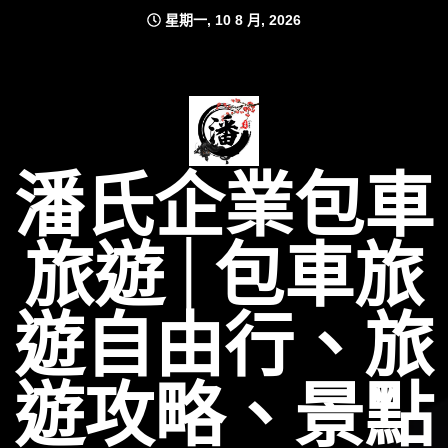
Skip
星期一, 10 8 月, 2026
to
content
潘氏企業包車
旅遊│包車旅
遊自由行、旅
遊攻略、景點