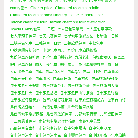
2020包車
2020包車旅游
2020包車旅遊
2020包車旅遊覽人包
camry包車
Charter price
Chartered recommendatio
Chartered recommended itinerary
Taipei chartered car
Taiwan chartered tour
Taiwan chartered tourist attraction
Toyota Camry包車
一日遊
七人座包車環島
七人座包車車款
七人座親子包車
七天六夜包車
七星包車旅遊景點
七星潭一日遊
三峽老街包車
三義包車一日遊
三義旅遊包車
中秋包車
中秋連續假期包車
中部包車兩天
九份包車旅遊價格
九份包車旅遊推薦
九份包車旅遊行程
九份老街
保姆車接送
保母車
假日包車旅遊
兩天一夜包車旅遊
兩天一夜包車旅遊推薦
兩日遊
公司出遊包車
包車
包車10人座
包車QA
包車一日遊
包車事項
包車五天四夜
包車價格
包車兩日遊
包車旅遊
包車旅遊5天4夜
包車旅遊七天規劃
包車旅遊台北
包車旅遊台灣
包車旅遊四人座
包車旅遊四天
包車旅遊基隆
包車旅遊自由行推薦
包車旅遊行程
包車旅遊行程安排
包車旅遊行程推薦
包車旅遊行程組合
包車自由行
北台湾旅游包车
北台灣包車推薦
北台灣包車旅遊
北台灣包車旅遊路線
北台灣旅遊包車
北部包車行程
北門鹽田包車
十三層遺址包車
南部包車旅遊行程推薦
南部包車景點
南部包車自由行
南部包車行程
台中包車服務
台中包車沙鹿
台中包車清水
台中包車清水區
台中豐原包車
台中逢甲夜市包車旅遊