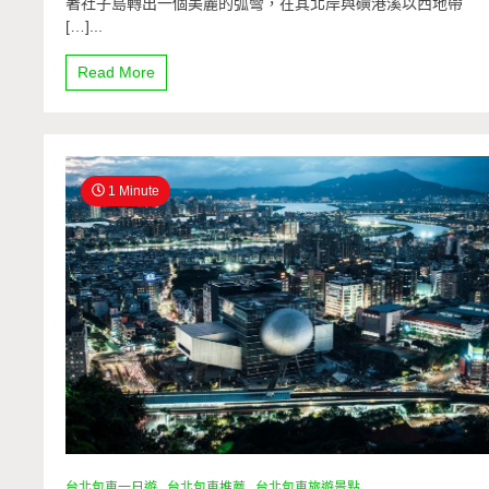
著社子島轉出一個美麗的弧彎，在其北岸與磺港溪以西地帶
[…]...
Read More
1 Minute
台北包車一日遊
台北包車推薦
台北包車旅遊景點