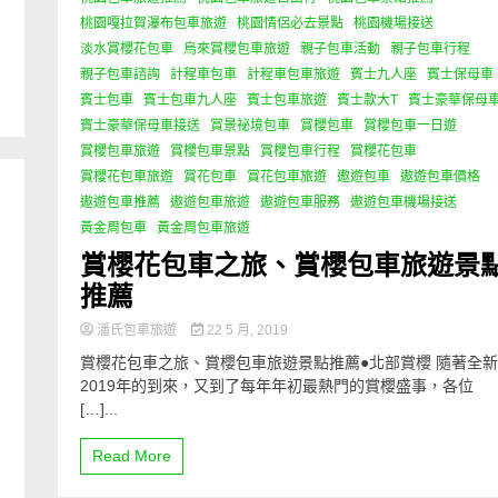
桃園嘎拉賀瀑布包車旅遊
桃園情侶必去景點
桃園機場接送
淡水賞櫻花包車
烏來賞櫻包車旅遊
親子包車活動
親子包車行程
親子包車諮詢
計程車包車
計程車包車旅遊
賓士九人座
賓士保母車
賓士包車
賓士包車九人座
賓士包車旅遊
賓士款大T
賓士豪華保母
賓士豪華保母車接送
賞景祕境包車
賞櫻包車
賞櫻包車一日遊
賞櫻包車旅遊
賞櫻包車景點
賞櫻包車行程
賞櫻花包車
賞櫻花包車旅遊
賞花包車
賞花包車旅遊
遨遊包車
遨遊包車價格
遨遊包車推薦
遨遊包車旅遊
遨遊包車服務
遨遊包車機場接送
黃金周包車
黃金周包車旅遊
賞櫻花包車之旅、賞櫻包車旅遊景
推薦
潘氏包車旅遊
22 5 月, 2019
賞櫻花包車之旅、賞櫻包車旅遊景點推薦●北部賞櫻 隨著全
2019年的到來，又到了每年年初最熱門的賞櫻盛事，各位
[…]...
Read More