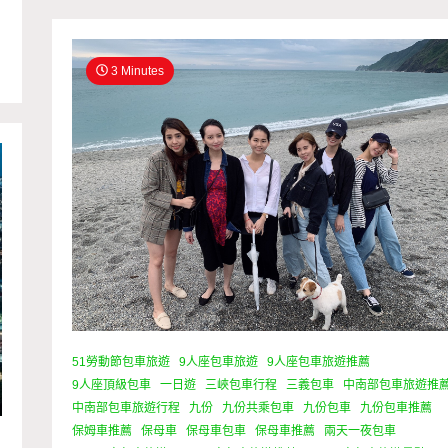
3 Minutes
51勞動節包車旅遊
9人座包車旅遊
9人座包車旅遊推薦
9人座頂級包車
一日遊
三峽包車行程
三義包車
中南部包車旅遊推
中南部包車旅遊行程
九份
九份共乘包車
九份包車
九份包車推薦
保姆車推薦
保母車
保母車包車
保母車推薦
兩天一夜包車