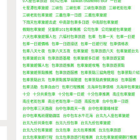
9人座包車旅遊
BENZ包車
Taiwan chartered tour
一日遊
七星潭包車旅遊
三峽包
三峽包車
三峽包車旅遊
三峽老街包車
三峽老街包車旅遊
三義包車一日遊
三義包車旅遊
下雨天包車旅遊去處
中南部包車多日遊
中南部包車旅遊
假期包車旅遊
兒童節101包車推薦
公司包車
公司旅遊包車旅遊
六天包車旅遊懶人包
六福村包車旅遊
包車
包車一天
包車一日遊
包車一日遊價格
包車一日遊接送
包車一日遊行程
包車價格表
包車八天七夜
包車六天五夜
包車旅遊
包車旅遊六天
包車旅遊台北
包車旅遊台灣
包車旅遊基隆
包車旅遊多日遊
包車旅遊宜蘭
包車旅遊懶人包
包車旅遊推薦
包車旅遊攻略
包車旅遊景點
包車旅遊景點推薦
包車旅遊服務
包車景點三貂角燈塔
包車景點介紹
包車景點台北
包車景點舊草嶺隧道
包車景點貢寮桃源谷
包車服務
包車活動
包車自由行
包車行程推薦
北海岸包車價格
北海岸包車旅
十分
十分共乘包車
十分包車一日遊
十分包車推薦
南庄包車旅遊
南庄老街包車
南庄老街包車一日遊
南投包車
台中包車一日遊
台中包車三天兩夜
台中包車兩天一夜
台中包車霧峰林家
台中包車馬術運動園區
台中包车水牛花海
台北九人座包車旅遊
台北九份共乘包車
台北九份包車
台北九份包車旅遊
台北九分包車旅遊
台北包車
台北包車推薦
台北包車旅遊
台北包車旅遊行程
台北包車旅遊行程推薦
台北包車旅遊規劃行推薦