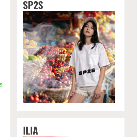
SP2S
遊
ILIA