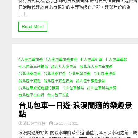
保有日式風格之特色:錦町日式宿舍群 錦町日式宿舍群，是台灣
日治時代建於台北市錦町的中等階級官舍群，建築年份約為
[…]...
Read More
9人座包車旅遊
9人座包車旅遊推薦
七人包車新車
七人包車車款
1 Minute
七人包車車款推薦
台北九人座包車
台北九人座包車旅遊
台北共乘包車
台北共乘旅遊
台北出發包車
台北包車推薦
台北包車旅遊
台北包車旅遊推薦
台北包車旅遊景點
台北包車旅遊規劃行推薦
台北包車景點
台北包車景點推薦
台北包車自由行
台北包車規劃
台北包車一日遊-浪漫閒適的樂趣景
點
潘氏包車旅遊
25 11 月, 2021
浪漫閒適的野趣:關渡水岸腳踏車道 基隆河匯入淡水河之前，繞