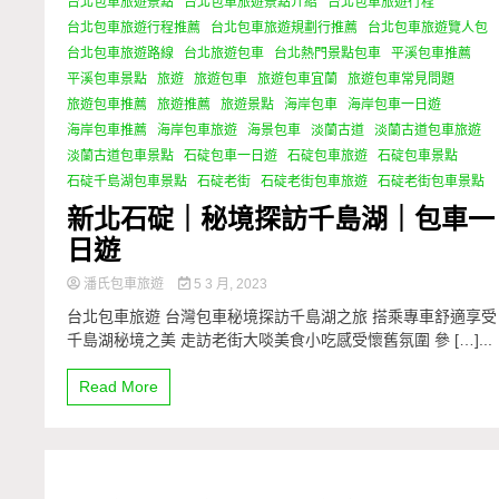
台北包車旅遊景點
台北包車旅遊景點介紹
台北包車旅遊行程
台北包車旅遊行程推薦
台北包車旅遊規劃行推薦
台北包車旅遊覽人包
台北包車旅遊路線
台北旅遊包車
台北熱門景點包車
平溪包車推薦
平溪包車景點
旅遊
旅遊包車
旅遊包車宜蘭
旅遊包車常見問題
旅遊包車推薦
旅遊推薦
旅遊景點
海岸包車
海岸包車一日遊
海岸包車推薦
海岸包車旅遊
海景包車
淡蘭古道
淡蘭古道包車旅遊
淡蘭古道包車景點
石碇包車一日遊
石碇包車旅遊
石碇包車景點
石碇千島湖包車景點
石碇老街
石碇老街包車旅遊
石碇老街包車景點
新北石碇｜秘境探訪千島湖｜包車一
日遊
潘氏包車旅遊
5 3 月, 2023
台北包車旅遊 台灣包車秘境探訪千島湖之旅 搭乘專車舒適享受
千島湖秘境之美 走訪老街大啖美食小吃感受懷舊氛圍 參 […]...
Read More