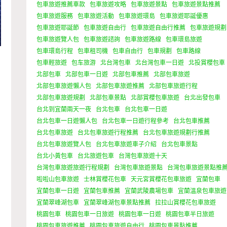
包車旅遊推薦車款
包車旅遊攻略
包車旅遊景點
包車旅遊景點推薦
包車旅遊服務
包車旅遊活動
包車旅遊環島
包車旅遊耶誕優惠
包車旅遊耶誕節
包車旅遊自由行
包車旅遊自由行推薦
包車旅遊規劃
包車旅遊覽人包
包車旅遊諮詢
包車旅遊路線
包車環島旅遊
包車環島行程
包車租司機
包車自由行
包車規劃
包車路線
包車輕旅遊
包车旅游
北台灣包車
北台灣包車一日遊
北投賞櫻包車
北部包車
北部包車一日遊
北部包車推薦
北部包車旅遊
北部包車旅遊懶人包
北部包車旅遊推薦
北部包車旅遊行程
北部包車旅遊規劃
北部包車景點
北部賞櫻包車旅遊
台北出發包車
台北到宜蘭兩天一夜
台北包車
台北包車一日遊
台北包車一日遊懶人包
台北包車一日遊行程參考
台北包車推薦
台北包車旅遊
台北包車旅遊行程推薦
台北包車旅遊規劃行推薦
台北包車旅遊覽人包
台北包車旅遊車子介紹
台北包車景點
台北小黃包車
台北旅遊包車
台灣包車旅遊十天
台灣包車旅遊旅遊行程規劃
台灣包車旅遊景點
台灣包車旅遊景點推
啦啦山包車旅遊
士林賞櫻花包車
天元宮賞櫻花包車旅遊
宜蘭包車
宜蘭包車一日遊
宜蘭包車推薦
宜蘭武陵農場包車
宜蘭溫泉包車旅遊
宜蘭翠峰湖包車
宜蘭翠峰湖包車景點推薦
拉拉山賞櫻花包車旅遊
桃園包車
桃園包車一日旅遊
桃園包車一日遊
桃園包車半日旅遊
桃園包車旅遊推薦
桃園包車旅遊自由行
桃園包車景點推薦