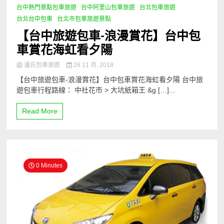
台中熱門景點包車旅遊
台中阿里山包車旅遊
台北包車旅遊
台北台中包車
台北市包車旅遊景點
【台中旅遊包車-浪漫賞花】台中包
車賞花海虹看夕陽
潘氏包車旅遊
26 11 月, 2018
【台中旅遊包車-浪漫賞花】台中包車賞花海虹看夕陽 台中旅
遊包車行程路線： 中社花市 > 大坑紙箱王 &g […]...
Read More
0 Minutes