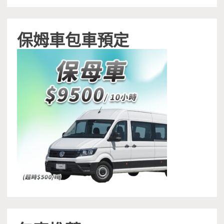
保姆車包車預定