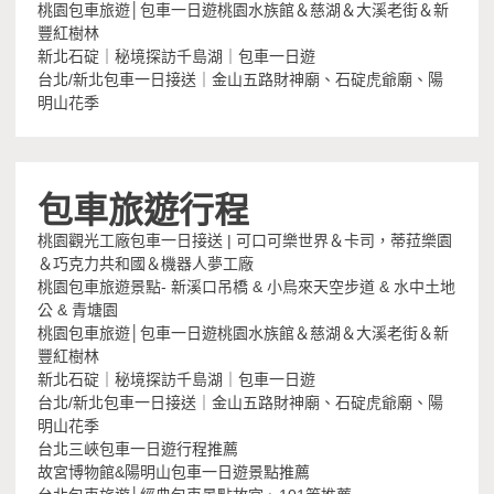
桃園包車旅遊│包車一日遊桃園水族館＆慈湖＆大溪老街＆新
豐紅樹林
新北石碇｜秘境探訪千島湖｜包車一日遊
台北/新北包車一日接送｜金山五路財神廟、石碇虎爺廟、陽
明山花季
包車旅遊行程
桃園觀光工廠包車一日接送 | 可口可樂世界＆卡司，蒂菈樂園
＆巧克力共和國＆機器人夢工廠
桃園包車旅遊景點- 新溪口吊橋 & 小烏來天空步道 & 水中土地
公 & 青塘園
桃園包車旅遊│包車一日遊桃園水族館＆慈湖＆大溪老街＆新
豐紅樹林
新北石碇｜秘境探訪千島湖｜包車一日遊
台北/新北包車一日接送｜金山五路財神廟、石碇虎爺廟、陽
明山花季
台北三峽包車一日遊行程推薦
故宮博物館&陽明山包車一日遊景點推薦