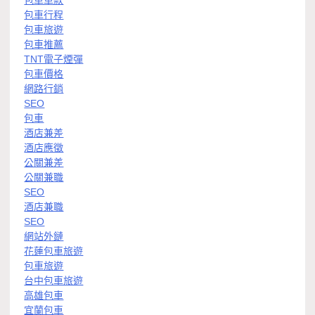
包車車款
包車行程
包車旅遊
包車推薦
TNT電子煙彈
包車價格
網路行銷
SEO
包車
酒店兼差
酒店應徵
公關兼差
公關兼職
SEO
酒店兼職
SEO
網站外鏈
花蓮包車旅遊
包車旅遊
台中包車旅遊
高雄包車
宜蘭包車