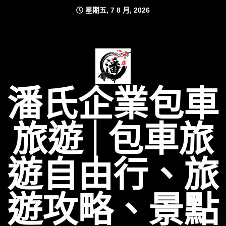
Skip
星期五, 7 8 月, 2026
to
content
潘氏企業包車
旅遊│包車旅
遊自由行、旅
遊攻略、景點