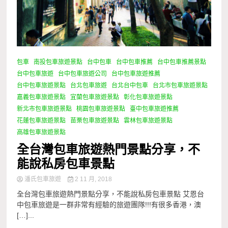
包車
南投包車旅遊景點
台中包車
台中包車推薦
台中包車推薦景點
台中包車旅遊
台中包車旅遊公司
台中包車旅遊推薦
台中包車旅遊景點
台北包車旅遊
台北台中包車
台北市包車旅遊景點
嘉義包車旅遊景點
宜蘭包車旅遊景點
彰化包車旅遊景點
新北市包車旅遊景點
桃園包車旅遊景點
臺中包車旅遊推薦
花蓮包車旅遊景點
苗栗包車旅遊景點
雲林包車旅遊景點
高雄包車旅遊景點
全台灣包車旅遊熱門景點分享，不
能說私房包車景點
潘氏包車旅遊
2 11 月, 2018
全台灣包車旅遊熱門景點分享，不能說私房包車景點 艾恩台
中包車旅遊是一群非常有經驗的旅遊團隊!!!有很多香港，澳
[…]...