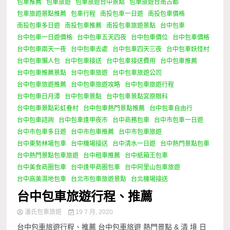
包車推薦
包車旅遊
包車旅遊台中景點
包車旅遊台南古都
包車旅遊景點推薦
包車行程
南投包車一日遊
南投包車價格
南投包車多日遊
南投包車推薦
南投包車旅遊景點
台中包車
台中包車一日遊價格
台中包車五天四夜
台中包車價位
台中包車價格
台中包車兩天一夜
台中包車去處
台中包車四天三夜
台中包車妖怪村
台中包車懶人包
台中包車接送
台中包車接送費用
台中包車推薦
台中包車推薦景點
台中包車旅遊
台中包車旅遊公司
台中包車旅遊推薦
台中包車旅遊攻略
台中包車旅遊行程
台中包車日月潭
台中包車景點
台中包車景點宮原眼科
台中包車景點彩虹眷村
台中包車熱門景點推薦
台中包車自由行
台中包車諮詢
台中包車逢甲夜市
台中商務包車
台中市包車一日遊
台中市包車多日遊
台中市包車推薦
台中市包車旅遊
台中東勢林場包車
台中機場接送
台中清水一日遊
台中熱門景點包車
台中熱門景點包車旅遊
台中租車推薦
台中紙箱王包車
台中美食商圈包車
台中逢甲商圈包車
台中阿里山包車旅遊
台中高美濕地包車
台北市包車旅遊景點
台北機場接送
台中包車旅遊行程、推薦
潘氏包車旅遊
19 7 月, 2020
台中包車旅遊行程、推薦 台中包車旅遊 熱門景點 & 清 境 日