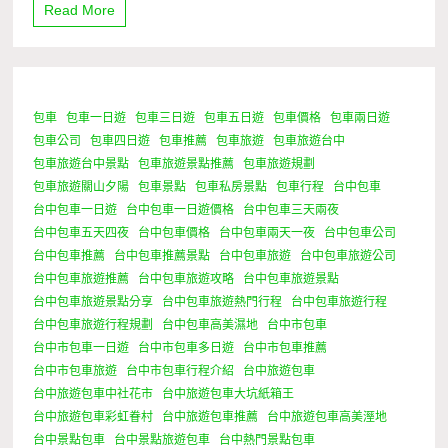
Read More
包車
包車一日遊
包車三日遊
包車五日遊
包車價格
包車兩日遊
2 Minutes
包車公司
包車四日遊
包車推薦
包車旅遊
包車旅遊台中
包車旅遊台中景點
包車旅遊景點推薦
包車旅遊規劃
包車旅遊關山夕陽
包車景點
包車私房景點
包車行程
台中包車
台中包車一日遊
台中包車一日遊價格
台中包車三天兩夜
台中包車五天四夜
台中包車價格
台中包車兩天一夜
台中包車公司
台中包車推薦
台中包車推薦景點
台中包車旅遊
台中包車旅遊公司
台中包車旅遊推薦
台中包車旅遊攻略
台中包車旅遊景點
台中包車旅遊景點分享
台中包車旅遊熱門行程
台中包車旅遊行程
台中包車旅遊行程規劃
台中包車高美濕地
台中市包車
台中市包車一日遊
台中市包車多日遊
台中市包車推薦
台中市包車旅遊
台中市包車行程介紹
台中旅遊包車
台中旅遊包車中社花市
台中旅遊包車大坑紙箱王
台中旅遊包車彩虹眷村
台中旅遊包車推薦
台中旅遊包車高美溼地
台中景點包車
台中景點旅遊包車
台中熱門景點包車