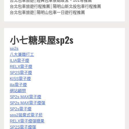
台北包車旅遊│經典包車景點故宮、101等推薦
台北包車旅遊行程推薦│陽明山新北投包車行程推薦
台北包車旅遊│陽明山包車一日遊行程推薦
小七糖果屋sp2s
sp2s
八大兼職打工
ILIA電子煙
RELX電子煙
SP2S電子煙
KISS電子煙
ilia電子煙
網站顧問
SP2s MAX電子煙
SP2s MAX電子煙彈
SP2s電子煙
sps2拋棄式電子菸
RELX電子煙彈糖果
SP2S電子煙彈