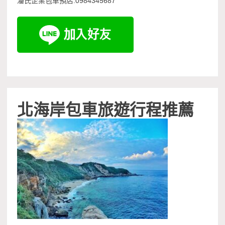
潘氏企業包車預店:0984345687
北海岸包車旅遊行程推薦