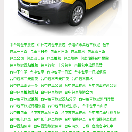
中台灣包車旅遊
中社花海包車旅遊
伊達紹市集包車旅遊
包車
包車一日遊
包車三日遊
包車五日遊
包車價格
包車兩日遊
包車公司
包車四日遊
包車推薦
包車旅遊
包車旅遊台中景點
包車旅遊景點推薦
包車行程
十分包車
南投包車旅遊景點
台中下午茶
台中包車
台中包車一日遊
台中包車一日遊價格
台中包車三天兩夜
台中包車五天四夜
台中包車價格
台中包車兩天一夜
台中包車公司
台中包車推薦
台中包車推薦公司
台中包車推薦景點
台中包車旅遊
台中包車旅遊公司
台中包車旅遊推薦
台中包車旅遊景點分享
台中包車旅遊熱門行程
台中包車旅遊行程規劃
台中包車桃米生態村
台中包車自由行
台中市包車
台中市包車多日遊
台中市包車推薦
台中市包車行程介紹
台中彰化包車
台中彰化包車旅遊
台中旅遊包車
台中旅遊包車推薦
台中景點包車
台中景點旅遊包車
台中清水一日遊
台北台中包車