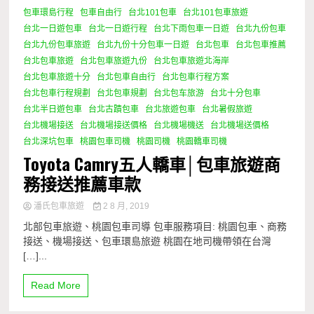
包車環島行程
包車自由行
台北101包車
台北101包車旅遊
台北一日遊包車
台北一日遊行程
台北下雨包車一日遊
台北九份包車
台北九份包車旅遊
台北九份十分包車一日遊
台北包車
台北包車推薦
台北包車旅遊
台北包車旅遊九份
台北包車旅遊北海岸
台北包車旅遊十分
台北包車自由行
台北包車行程方案
台北包車行程規劃
台北包車規劃
台北包车旅游
台北十分包車
台北半日遊包車
台北古蹟包車
台北旅遊包車
台北暑假旅遊
台北機場接送
台北機場接送價格
台北機場機送
台北機場送價格
台北深坑包車
桃園包車司機
桃園司機
桃園轎車司機
Toyota Camry五人轎車│包車旅遊商
務接送推薦車款
潘氏包車旅遊
2 8 月, 2019
北部包車旅遊、桃園包車司導 包車服務項目: 桃園包車、商務
接送、機場接送、包車環島旅遊 桃園在地司機帶領在台灣
[…]...
Read More