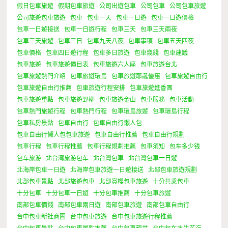
假日包車旅遊
假期包車旅遊
公司出遊包車
公司包車
公司包車旅遊
公司旅遊包車旅遊
包車
包車一天
包車一日遊
包車一日遊價格
包車一日遊接送
包車一日遊行程
包車三天
包車三天兩夜
包車三天旅遊
包車三日
包車九天八夜
包車事項
包車五天四夜
包車價格
包車四日遊行程
包車多日旅遊
包車幾錢
包車建議
包車旅遊
包車旅遊價目表
包車旅遊六人座
包車旅遊台北
包車旅遊熱門介紹
包車旅遊環島
包車旅遊耶誕優惠
包車旅遊自由行
包車旅遊自由行推薦
包車旅遊行程安排
包車旅遊進香團
包車旅遊重點
包車旅遊野柳
包車旅遊金山
包車服務
包車活動
包車熱門旅遊行程
包車熱門行程
包車環島旅遊
包車環島行程
包車私房景點
包車自由行
包車自由行懶人包
包車自由行懶人包包車旅遊
包車自由行推薦
包車自由行規劃
包車行程
包車行程推薦
包車行程規劃推薦
包車須知
包车多少钱
包车旅游
北台湾旅游包车
北台灣包車
北台灣包車一日遊
北海岸包車一日遊
北海岸包車旅遊一日遊接送
北部包車旅遊規劃
北部包車景點
北部旅遊包車
北部賞櫻包車旅遊
十分共乘包車
十分包車
十分包車一日遊
十分包車推薦
十分包車旅遊
南部包車價錢
南部包車兩日遊
南部包車旅遊
南部包車自由行
台中包車新社商圈
台中包車旅遊
台中包車旅遊行程推薦