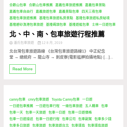
合歡山包車
合歡山包車推薦
嘉義包車旅遊推薦
嘉義包車景點
嘉義包車自由行
嘉義旅遊包車
嘉義景點包車
四天三夜包車
基隆包車旅遊推薦
基隆包車旅遊私房景點
基隆包車旅遊私房秘境
基隆碧砂漁港包車旅遊
基隆碼頭包車
基隆遊艇包車
士林一日遊包車
北、中、南、包車旅遊行程推薦
潘氏包車旅遊
12 8 月, 2019
北台灣包車旅遊路線 《台灣包車旅遊路線1》 中正紀念
堂 → 總統府 → 龍山寺 → 剝皮寮(電影艋舺拍攝地點) […]...
Read More
camry包車
cmry包車旅遊
Toyota Camry包車
一日遊
1 Minute
一日遊包車推薦
一日遊包車行程
一級包車旅遊
五人轎車
包車
包車一天
包車一天旅遊
包車一日遊
包車一日遊價格
包車一日遊接送
包車一日遊行程
包車公司
包車副駕
包車多少錢
包車多日旅遊
包車旅遊
包車旅遊台北
包車環島
包車環島旅遊