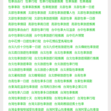
包車自由行
包車行程
包車行程規劃推薦
包車規劃
包車路線
包車車款
包車車款推薦
包車輕旅遊
北部包車
北部包車一日遊
北部包車推薦
北部包車旅遊
北部包車旅遊懶人包
北部包車旅遊推薦
北部包車旅遊行程
北部包車旅遊規劃
南部包車
南部包車一日遊
南部包車價錢
南部包車兩日遊
南部包車旅遊
南部包車旅遊推薦
南部包車自由行
南部包車行程
台中包車大坑溫泉
台中包車推薦
台中包車新社商圈
台中包車旅遊行程推薦
台中花卉博覽
台中花博一日遊包車行程
台中花博后里馬場包車
台北九份十分包車一日遊
台北九份老街旅遊包車
台北傳統包車旅遊
台北兩日旅遊包車規劃
台北包車
台北包車推薦
台北包車旅遊
台北包車旅遊行程
台北包車旅遊行程推薦
台北包車旅遊規劃行推薦
台北包車旅遊車款
台北旅遊包車
台北旅遊包車行程
台北旅遊包車規劃
台北旅遊小黃包車
台北景點包車推薦
台北暑假旅遊
台北機場接送
台北野柳旅遊包車
台南包車
台南包車一日遊
台南包車多日遊
台南包車推薦
台東包車規劃
台東海底溫泉包車旅遊
台湾两日游价格
台灣包車企業公司
台灣包車八日遊
台灣包車多日遊推薦
台灣包車推薦
台灣包車旅遊七天
台灣包車景點
台灣包車自由行
台灣包車行程
台灣包車車款
台灣北部包車旅遊
台灣商務接送賓士包車
台灣金車咖啡城堡包車旅遊
台灣阿里山包車推薦
台灣阿里山包車旅