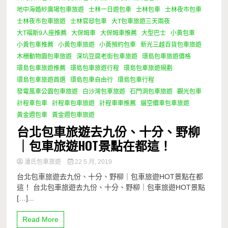
地中海婚紗廣場包車旅遊
士林一日遊包車
士林包車
士林夜市包車
士林夜市包車旅遊
士林官邸包車
大T包車旅遊三天兩夜
大T福斯9人座推薦
大保姆車
大保姆車推薦
大型巴士
小黃包車
小黃包車推薦
小黃包車旅遊
小黃預約包車
新光三越百貨包車旅遊
木柵動物園包車旅遊
深坑豆腐老街包車旅遊
環島包車旅遊價格
環島包車旅遊推薦
環島包車旅遊行程
環島包車旅遊規劃
環島包車旅遊首選
環島包車自由行
環島包車行程
發電風車公園包車旅遊
白沙灣包車旅遊
石門洞包車旅遊
觀光包車
計程車包車
計程車包車旅遊
計程車車推薦
貓空纜車包車旅遊
黃金週包車
黃金週包車旅遊
台北包車旅遊去九份、十分、野柳
｜包車旅遊HOT景點在都這！
潘氏包車旅遊
22 5 月, 2019
台北包車旅遊去九份、十分、野柳｜包車旅遊HOT景點在都
這！ 台北包車旅遊去九份、十分、野柳｜包車旅遊HOT景點
[…]...
Read More