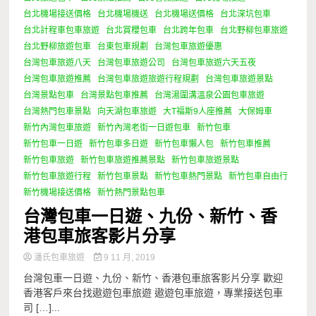
台北機場接送價格
台北機場機送
台北機場送價格
台北深坑包車
台北計程車包車旅遊
台北賞櫻包車
台北跨年包車
台北野柳包車旅遊
台北野柳旅遊包車
台東包車規劃
台灣包車旅遊優惠
台灣包車旅遊八天
台灣包車旅遊公司
台灣包車旅遊六天五夜
台灣包車旅遊推薦
台灣包車旅遊旅遊行程規劃
台灣包車旅遊景點
台灣景點包車
台灣景點包車推薦
台灣湯圍溝溫泉公園包車旅遊
台灣熱門包車景點
向天湖包車旅遊
大T福斯9人座推薦
大保姆車
新竹內灣包車旅遊
新竹內灣老街一日遊包車
新竹包車
新竹包車一日遊
新竹包車多日遊
新竹包車懶人包
新竹包車推薦
新竹包車旅遊
新竹包車旅遊推薦景點
新竹包車旅遊景點
新竹包車旅遊行程
新竹包車景點
新竹包車熱門景點
新竹包車自由行
新竹機場接送價格
新竹熱門景點包車
台灣包車一日遊、九份、新竹、香
港包車旅客影片分享
潘氏包車旅遊
9 11 月, 2019
台灣包車一日遊、九份、新竹、香港包車旅客影片分享 歡迎
香港客戶來台找遨遊包車旅遊 遨遊包車旅遊，專業接送包車
司 […]...