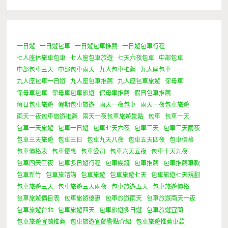
一日遊
一日遊包車
一日遊包車推薦
一日遊包車行程
0 Minutes
七人座休旅車包車
七人座包車旅遊
七天六夜包車
中部包車
中部包車三天
中部包車兩天
九人包車推薦
九人座包車
九人座包車一日遊
九人座包車推薦
九人座包車旅遊
保母車
保母車包車
保母車包車旅遊
保母車推薦
假日包車推薦
假日包車旅遊
假期包車旅遊
兩天一夜包車
兩天一夜包車旅遊
兩天一夜包車旅遊推薦
兩天一夜包車旅遊景點
包車
包車一天
包車一天旅遊
包車一日遊
包車七天六夜
包車三天
包車三天兩夜
包車三天旅遊
包車三日
包車九天八夜
包車五天四夜
包車價格
包車價格表
包車優惠
包車公司
包車六天五夜
包車十天九夜
包車四天三夜
包車多日遊行程
包車幾錢
包車推薦
包車推薦車款
包車新竹
包車旅諮詢
包車旅遊
包車旅遊七天
包車旅遊七天規劃
包車旅遊三天
包車旅遊三天兩夜
包車旅遊五天
包車旅遊價格
包車旅遊價目表
包車旅遊優惠
包車旅遊兩天
包車旅遊兩天一夜
包車旅遊台北
包車旅遊四天
包車旅遊多日遊
包車旅遊宜蘭
包車旅遊宜蘭推薦
包車旅遊宜蘭警點介紹
包車旅遊推薦車款