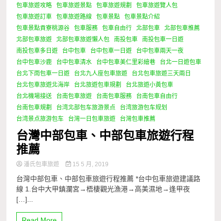
包車旅遊攻略
包車旅遊景點
包車旅遊規劃
包車旅遊覽人包
包車旅遊訂車
包車旅遊路線
包車景點
包車景點介紹
包車景點貢寮桃源谷
包車服務
包車自由行
北部包車
北部包車推薦
北部包車旅遊
北部包車旅遊懶人包
南投包車
南投包車一日遊
南投包車多日遊
台中包車
台中包車一日遊
台中包車兩天一夜
台中包車沙鹿
台中包車清水
台中包車美仁里彩繪巷
台北一日遊包車
台北下雨包車一日遊
台北九人座包車旅遊
台北包車旅遊三天兩日
台北包車旅遊北海岸
台北旅遊包車規劃
台北旅遊小黃包車
台北機場接送
台南包車旅遊
台南包車服務
台南包車自由行
台南包車規劃
台湾北部包车旅游景点
台湾旅游包车规划
台湾景点旅游包车
台灣一日包車旅遊
台灣包車推薦
台灣中部包車、中部包車旅遊行程
推薦
潘氏包車旅遊
15 5 月, 2019
台灣中部包車、中部包車旅遊行程推薦 *台中包車旅遊建議路
線 1.台中大甲鎮瀾宮→梧棲觀光漁港→高美濕地→逢甲夜
[…]...
Read More