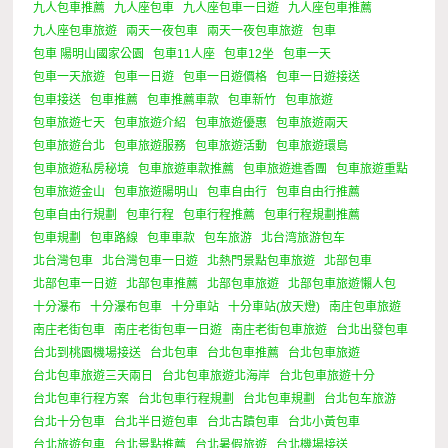
九人包車推薦
九人座包車
九人座包車一日遊
九人座包車推薦
九人座包車旅遊
兩天一夜包車
兩天一夜包車旅遊
包車
包車 陽明山國家公園
包車11人座
包車12坐
包車一天
包車一天旅遊
包車一日遊
包車一日遊價格
包車一日遊接送
包車接送
包車推薦
包車推薦車款
包車新竹
包車旅遊
包車旅遊七天
包車旅遊介紹
包車旅遊優惠
包車旅遊兩天
包車旅遊台北
包車旅遊服務
包車旅遊活動
包車旅遊環島
包車旅遊私房秘境
包車旅遊車款推薦
包車旅遊進香團
包車旅遊重點
包車旅遊金山
包車旅遊陽明山
包車自由行
包車自由行推薦
包車自由行規劃
包車行程
包車行程推薦
包車行程規劃推薦
包車規劃
包車路線
包車車款
包车旅游
北台湾旅游包车
北台灣包車
北台灣包車一日遊
北熱門景點包車旅遊
北部包車
北部包車一日遊
北部包車推薦
北部包車旅遊
北部包車旅遊懶人包
十分瀑布
十分瀑布包車
十分車站
十分車站(放天燈)
南庄包車旅遊
南庄老街包車
南庄老街包車一日遊
南庄老街包車旅遊
台北出發包車
台北到桃園機場接送
台北包車
台北包車推薦
台北包車旅遊
台北包車旅遊三天兩日
台北包車旅遊北海岸
台北包車旅遊十分
台北包車行程方案
台北包車行程規劃
台北包車規劃
台北包车旅游
台北十分包車
台北半日遊包車
台北古蹟包車
台北小黃包車
台北旅遊包車
台北景點推薦
台北暑假旅遊
台北機場接送