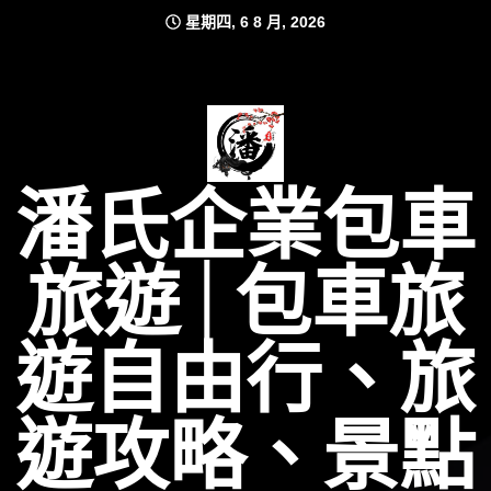
Skip
星期四, 6 8 月, 2026
to
content
潘氏企業包車
旅遊│包車旅
遊自由行、旅
遊攻略、景點