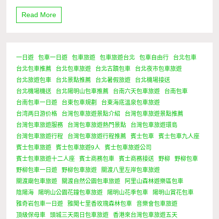
Read More
一日遊
包車一日遊
包車旅遊
包車旅遊台北
包車自由行
台北包車
台北包車推薦
台北包車旅遊
台北古蹟包車
台北夜市包車旅遊
台北旅遊包車
台北景點推薦
台北暑假旅遊
台北機場接送
台北機場機送
台北陽明山包車推薦
台南六天包車旅遊
台南包車
台南包車一日遊
台東包車規劃
台東海底溫泉包車旅遊
台湾两日游价格
台灣包車旅遊景點介紹
台灣包車旅遊景點推薦
台灣包車旅遊服務
台灣包車旅遊熱門景點
台灣包車旅遊環島
台灣包車旅遊行程
台灣包車旅遊行程推薦
賓士包車
賓士包車九人座
賓士包車旅遊
賓士包車旅遊9人
賓士包車旅遊公司
賓士包車旅遊十二人座
賓士商務包車
賓士商務接送
野柳
野柳包車
野柳包車一日遊
野柳包車旅遊
關渡八里左岸包車旅遊
關渡廟包車旅遊
關渡自然公園包車旅遊
阿里山森林遊樂區包車
陰陽海
陽明山公園花鐘包車旅遊
陽明山花季包車
陽明山賞花包車
雅奇岩包車一日遊
雅聞七里香玫瑰森林包車
音樂會包車旅遊
頂級保母車
頭城三天兩日包車旅遊
香港來台灣包車旅遊五天