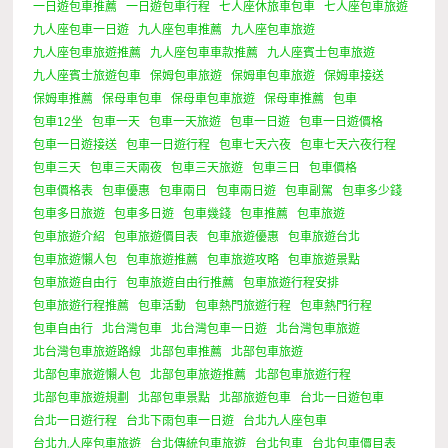
一日遊包車推薦
一日遊包車行程
七人座休旅車包車
七人座包車旅遊
九人座包車一日遊
九人座包車推薦
九人座包車旅遊
九人座包車旅遊推薦
九人座包車車款推薦
九人座賓士包車旅遊
九人座賓士旅遊包車
保姆包車旅遊
保姆車包車旅遊
保姆車接送
保姆車推薦
保母車包車
保母車包車旅遊
保母車推薦
包車
包車12坐
包車一天
包車一天旅遊
包車一日遊
包車一日遊價格
包車一日遊接送
包車一日遊行程
包車七天六夜
包車七天六夜行程
包車三天
包車三天兩夜
包車三天旅遊
包車三日
包車價格
包車價格表
包車優惠
包車兩日
包車兩日遊
包車副駕
包車多少錢
包車多日旅遊
包車多日遊
包車幾錢
包車推薦
包車旅遊
包車旅遊介紹
包車旅遊價目表
包車旅遊優惠
包車旅遊台北
包車旅遊懶人包
包車旅遊推薦
包車旅遊攻略
包車旅遊景點
包車旅遊自由行
包車旅遊自由行推薦
包車旅遊行程安排
包車旅遊行程推薦
包車活動
包車熱門旅遊行程
包車熱門行程
包車自由行
北台灣包車
北台灣包車一日遊
北台灣包車旅遊
北台灣包車旅遊路線
北部包車推薦
北部包車旅遊
北部包車旅遊懶人包
北部包車旅遊推薦
北部包車旅遊行程
北部包車旅遊規劃
北部包車景點
北部旅遊包車
台北一日遊包車
台北一日遊行程
台北下雨包車一日遊
台北九人座包車
台北九人座包車旅遊
台北傳統包車旅遊
台北包車
台北包車價目表