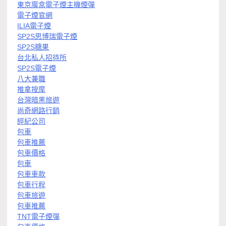
東京魔盒電子煙主機煙彈
電子煙官網
ILIA電子煙
SP2S思博瑞電子煙
SP2S糖果
台北私人招待所
SP2S電子煙
八大兼職
推拿按摩
台灣暗黑旅遊
尚奇網路行銷
經紀公司
包車
包車推薦
包車價格
包車
包車車款
包車行程
包車旅遊
包車推薦
TNT電子煙彈