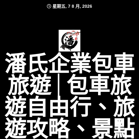
Skip
星期五, 7 8 月, 2026
to
content
潘氏企業包車
旅遊│包車旅
遊自由行、旅
遊攻略、景點