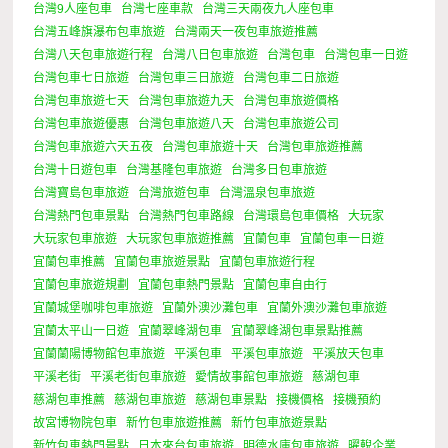
台灣9人座包車
台灣七座車款
台灣三天兩夜九人座包車
台灣五峰旗瀑布包車旅遊
台灣兩天一夜包車旅遊推薦
台灣八天包車旅遊行程
台灣八日包車旅遊
台灣包車
台灣包車一日遊
台灣包車七日旅遊
台灣包車三日旅遊
台灣包車二日旅遊
台灣包車旅遊七天
台灣包車旅遊九天
台灣包車旅遊價格
台灣包車旅遊優惠
台灣包車旅遊八天
台灣包車旅遊公司
台灣包車旅遊六天五夜
台灣包車旅遊十天
台灣包車旅遊推薦
台灣十日遊包車
台灣基隆包車旅遊
台灣多日包車旅遊
台灣寶島包車旅遊
台灣旅遊包車
台灣溫泉包車旅遊
台灣熱門包車景點
台灣熱門包車路線
台灣環島包車價格
大玩家
大玩家包車旅遊
大玩家包車旅遊推薦
宜蘭包車
宜蘭包車一日遊
宜蘭包車推薦
宜蘭包車旅遊景點
宜蘭包車旅遊行程
宜蘭包車旅遊規劃
宜蘭包車熱門景點
宜蘭包車自由行
宜蘭城堡咖啡包車旅遊
宜蘭外澳沙灘包車
宜蘭外澳沙灘包車旅遊
宜蘭太平山一日遊
宜蘭翠峰湖包車
宜蘭翠峰湖包車景點推薦
宜蘭蘭陽博物館包車旅遊
平溪包車
平溪包車旅遊
平溪放天包車
平溪老街
平溪老街包車旅遊
愛情故事館包車旅遊
慈湖包車
慈湖包車推薦
慈湖包車旅遊
慈湖包車景點
接機價格
接機預約
故宮博物院包車
新竹包車旅遊推薦
新竹包車旅遊景點
新竹包車熱門景點
日本來台包車旅遊
明德水庫包車旅遊
曜輗企業