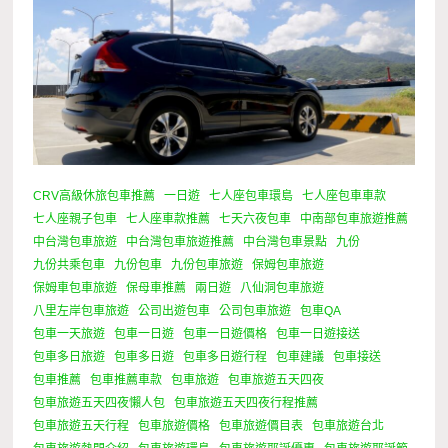
CRV高級休旅包車推薦
一日遊
七人座包車環島
七人座包車車款
七人座親子包車
七人座車款推薦
七天六夜包車
中南部包車旅遊推薦
中台灣包車旅遊
中台灣包車旅遊推薦
中台灣包車景點
九份
九份共乘包車
九份包車
九份包車旅遊
保姆包車旅遊
保姆車包車旅遊
保母車推薦
兩日遊
八仙洞包車旅遊
八里左岸包車旅遊
公司出遊包車
公司包車旅遊
包車QA
包車一天旅遊
包車一日遊
包車一日遊價格
包車一日遊接送
包車多日旅遊
包車多日遊
包車多日遊行程
包車建議
包車接送
包車推薦
包車推薦車款
包車旅遊
包車旅遊五天四夜
包車旅遊五天四夜懶人包
包車旅遊五天四夜行程推薦
包車旅遊五天行程
包車旅遊價格
包車旅遊價目表
包車旅遊台北