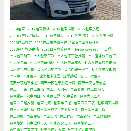
2019包車
2019包車價格
2019包車推薦
2019包車旅遊
2019包車旅遊景點
2019包車景點
2019包車行程
2020包車推薦
2020包車旅游
2020包車旅遊覽人包
2020包車景點推薦
2020包车旅游供略
2020台中春節包車
Honda odyssey
一日遊
七人包車新車
七人包車車款
七人包車車款推薦
七人座休旅車包車
七人座包車
七人座包車價格
七人座包車旅遊
七人座包車旅遊推薦
七人座包車環島
七人座包車車款
七人座親子包車
七人座車款推薦
七人車
五月包車
企業包車旅遊
企業接送
兩天一夜包車
兩天一夜包車旅遊
兩天一夜包車旅遊推薦
兩天一夜包車規劃
包車一日遊
包車事項
包車五天四夜
包車價格
包車價格表
包車優惠
包車兩日
包車兩日遊
包車公司
包車六天五夜
包車六日遊推薦
包車副駕
包車半日遊
包車四天三夜
包車四天推薦
包車四日遊行程
包車多日旅遊
包車多日遊
包車多日遊行程
包車幾錢
包車建議
包車接送
包車推薦
包車新竹
包車旅諮詢
包車旅遊
包車旅遊一天
包車旅遊七天
包車旅遊三天
包車旅遊三天兩夜
包車旅遊九人座
包車旅遊九座車款