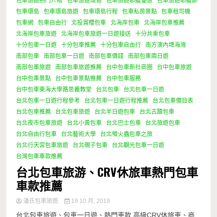
包車旅遊熱門介紹
包車旅遊環島
包車旅遊耶誕優惠
包車旅遊耶誕節
包車環島
包車環島旅遊
包車環島行程
包車私房景點
包車租司機
包車網
包車自由行
北投賞櫻包車
北海岸包車
北海岸包車推薦
北海岸包車旅遊
北海岸包車旅遊一日遊接送
十分共乘包車
十分包車一日遊
十分包車推薦
十分包車自由行
南方澳內埤海灣
南部包車
南部包車一日遊
南部包車價錢
南部包車兩日遊
南部包車旅遊
南部包車旅遊推薦
台中包車新社商圈
台中包車旅遊
台中包車景點
台中包車景點推薦
台中包車服務
台中包車東海大學路思義教堂
台北包車
台北包車一日遊
台北包車一日遊行程參考
台北包車一日遊行程推薦
台北包車價目表
台北包車推薦
台北包車旅遊
台北半日遊包車
台北古蹟包車
台北夜市包車旅遊
台北小黃包車
台北巴士包車
台北旅遊包車
台北自由行包車
台北藝術大學
台北螢火蟲包車之旅
台北行天宮包車旅遊
台北親子包車
台北觀光包車一日遊
台灣包車車款推薦
台北包車旅游、CRV休旅車熱門包車
車款推薦
潘氏包車旅遊
19 10 月, 2019
台北包車旅遊、包車一日遊、熱門車款 高級CRV休旅車、商