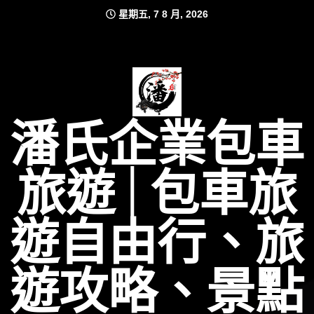
Skip
星期五, 7 8 月, 2026
to
content
潘氏企業包車
旅遊│包車旅
遊自由行、旅
遊攻略、景點