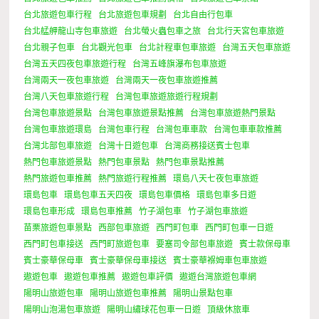
台北旅遊包車行程
台北旅遊包車規劃
台北自由行包車
台北艋舺龍山寺包車旅遊
台北螢火蟲包車之旅
台北行天宮包車旅遊
台北親子包車
台北觀光包車
台北計程車包車旅遊
台灣五天包車旅遊
台灣五天四夜包車旅遊行程
台灣五峰旗瀑布包車旅遊
台灣兩天一夜包車旅遊
台灣兩天一夜包車旅遊推薦
台灣八天包車旅遊行程
台灣包車旅遊旅遊行程規劃
台灣包車旅遊景點
台灣包車旅遊景點推薦
台灣包車旅遊熱門景點
台灣包車旅遊環島
台灣包車行程
台灣包車車款
台灣包車車款推薦
台灣北部包車旅遊
台灣十日遊包車
台灣商務接送賓士包車
熱門包車旅遊景點
熱門包車景點
熱門包車景點推薦
熱門旅遊包車推薦
熱門旅遊行程推薦
環島八天七夜包車旅遊
環島包車
環島包車五天四夜
環島包車價格
環島包車多日遊
環島包車形成
環島包車推薦
竹子湖包車
竹子湖包車旅遊
苗栗旅遊包車景點
西部包車旅遊
西門町包車
西門町包車一日遊
西門町包車接送
西門町旅遊包車
要塞司令部包車旅遊
賓士款保母車
賓士豪華保母車
賓士豪華保母車接送
賓士豪華褓姆車包車旅遊
遨遊包車
遨遊包車推薦
遨遊包車評價
遨遊台灣旅遊包車網
陽明山旅遊包車
陽明山旅遊包車推薦
陽明山景點包車
陽明山泡湯包車旅遊
陽明山繡球花包車一日遊
頂級休旅車