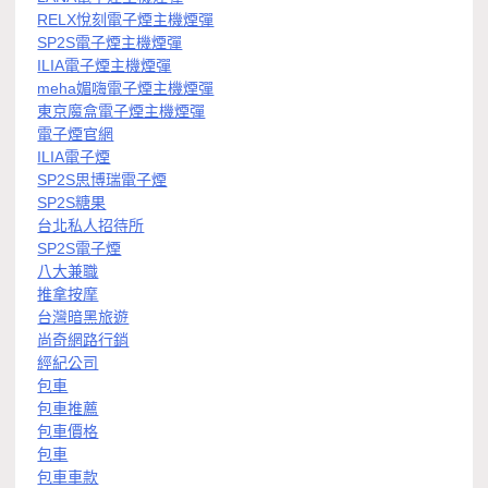
RELX悅刻電子煙主機煙彈
SP2S電子煙主機煙彈
ILIA電子煙主機煙彈
meha媚嗨電子煙主機煙彈
東京魔盒電子煙主機煙彈
電子煙官網
ILIA電子煙
SP2S思博瑞電子煙
SP2S糖果
台北私人招待所
SP2S電子煙
八大兼職
推拿按摩
台灣暗黑旅遊
尚奇網路行銷
經紀公司
包車
包車推薦
包車價格
包車
包車車款