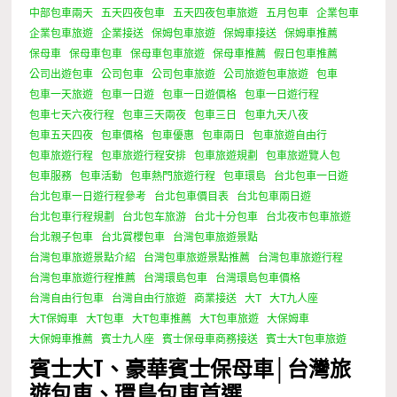
中部包車兩天
五天四夜包車
五天四夜包車旅遊
五月包車
企業包車
企業包車旅遊
企業接送
保姆包車旅遊
保姆車接送
保姆車推薦
保母車
保母車包車
保母車包車旅遊
保母車推薦
假日包車推薦
公司出遊包車
公司包車
公司包車旅遊
公司旅遊包車旅遊
包車
包車一天旅遊
包車一日遊
包車一日遊價格
包車一日遊行程
包車七天六夜行程
包車三天兩夜
包車三日
包車九天八夜
包車五天四夜
包車價格
包車優惠
包車兩日
包車旅遊自由行
包車旅遊行程
包車旅遊行程安排
包車旅遊規劃
包車旅遊覽人包
包車服務
包車活動
包車熱門旅遊行程
包車環島
台北包車一日遊
台北包車一日遊行程參考
台北包車價目表
台北包車兩日遊
台北包車行程規劃
台北包车旅游
台北十分包車
台北夜市包車旅遊
台北親子包車
台北賞櫻包車
台灣包車旅遊景點
台灣包車旅遊景點介紹
台灣包車旅遊景點推薦
台灣包車旅遊行程
台灣包車旅遊行程推薦
台灣環島包車
台灣環島包車價格
台灣自由行包車
台灣自由行旅遊
商業接送
大T
大T九人座
大T保姆車
大T包車
大T包車推薦
大T包車旅遊
大保姆車
大保姆車推薦
賓士九人座
賓士保母車商務接送
賓士大T包車旅遊
賓士大T、豪華賓士保母車│台灣旅
遊包車、環島包車首選