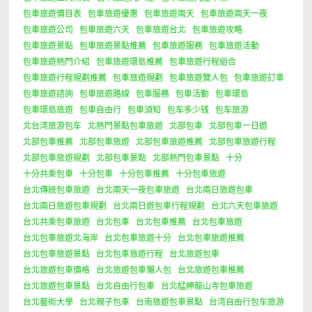
包車旅遊價目表
包車旅遊優惠
包車旅遊兩天
包車旅遊兩天一夜
包車旅遊公司
包車旅遊六天
包車旅遊台北
包車旅遊攻略
包車旅遊景點
包車旅遊景點推薦
包車旅遊服務
包車旅遊活動
包車旅遊熱門介紹
包車旅遊環島推薦
包車旅遊行程組合
包車旅遊行程規劃推薦
包車旅遊規劃
包車旅遊覽人包
包車旅遊訂車
包車旅遊諮詢
包車旅遊路線
包車服務
包車活動
包車環島
包車環島旅遊
包車自由行
包車須知
包车多少钱
包车旅游
北台湾旅游包车
北熱門景點包車旅遊
北部包車
北部包車一日遊
北部包車推薦
北部包車旅遊
北部包車旅遊推薦
北部包車旅遊行程
北部包車旅遊規劃
北部包車景點
北部熱門包車景點
十分
十分共乘包車
十分包車
十分包車推薦
十分包車旅遊
台北傳統包車旅遊
台北兩天一夜包車旅遊
台北兩日旅遊包車
台北兩日旅遊包車規劃
台北兩日遊包車行程規劃
台北六天包車旅遊
台北共乘包車旅遊
台北包車
台北包車推薦
台北包車旅遊
台北包車旅遊北海岸
台北包車旅遊十分
台北包車旅遊推薦
台北包車旅遊景點
台北包車旅遊行程
台北旅遊包車
台北旅遊包車價格
台北旅遊包車懶人包
台北旅遊包車推薦
台北旅遊包車景點
台北自由行包車
台北艋舺龍山寺包車旅遊
台北藝術大學
台北親子包車
台南旅遊包車景點
台湾自由行包车旅游