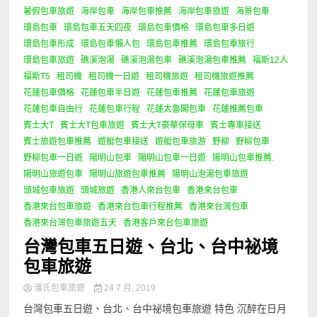
暑假包車旅遊
海岸包車
海岸包車推薦
海岸包車旅遊
海景包車
環島包車
環島包車五天四夜
環島包車價格
環島包車多日遊
環島包車形成
環島包車懶人包
環島包車推薦
環島包車旅行
環島包車旅遊
礁溪泡湯
礁溪泡湯包車
礁溪泡湯包車推薦
福斯12人
福斯T5
租司機
租司機一日遊
租司機旅遊
租司機旅遊推薦
花蓮包車價格
花蓮包車半日遊
花蓮包車推薦
花蓮包車旅遊
花蓮包車自由行
花蓮包車行程
花蓮太魯閣包車
花蓮推薦包車
賓士大T
賓士大T包車旅遊
賓士大T豪華保母車
賓士專車接送
賓士旅遊包車推薦
遊艇包車接送
遊艇包車旅游
野柳
野柳包車
野柳包車一日遊
陽明山包車
陽明山包車一日遊
陽明山包車推薦.
陽明山旅遊包車
陽明山旅遊包車推薦
陽明山泡湯包車旅遊
頭城包車旅遊
頭城旅遊
香港人來台包車
香港來台包車
香港來台包車旅遊
香港來台包車行程推薦
香港來台灣包車
香港來台灣包車旅遊五天
香港客戶來台包車旅遊
台灣包車五日遊、台北、台中祕境
包車旅遊
潘氏包車旅遊
24 7 月, 2019
台灣包車五日遊、台北、台中祕境包車旅遊 特色 沉醉在日月