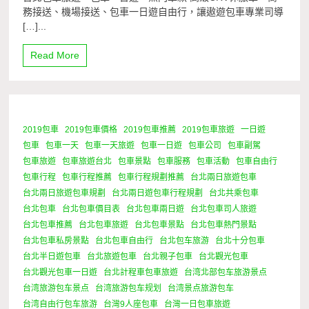
務接送、機場接送、包車一日遊自由行，讓遨遊包車專業司導
[…]...
Read More
2019包車
2019包車價格
2019包車推薦
2019包車旅遊
一日遊
6 Minutes
包車
包車一天
包車一天旅遊
包車一日遊
包車公司
包車副駕
包車旅遊
包車旅遊台北
包車景點
包車服務
包車活動
包車自由行
包車行程
包車行程推薦
包車行程規劃推薦
台北兩日旅遊包車
台北兩日旅遊包車規劃
台北兩日遊包車行程規劃
台北共乘包車
台北包車
台北包車價目表
台北包車兩日遊
台北包車司人旅遊
台北包車推薦
台北包車旅遊
台北包車景點
台北包車熱門景點
台北包車私房景點
台北包車自由行
台北包车旅游
台北十分包車
台北半日遊包車
台北旅遊包車
台北親子包車
台北觀光包車
台北觀光包車一日遊
台北計程車包車旅遊
台湾北部包车旅游景点
台湾旅游包车景点
台湾旅游包车规划
台湾景点旅游包车
台湾自由行包车旅游
台灣9人座包車
台灣一日包車旅遊