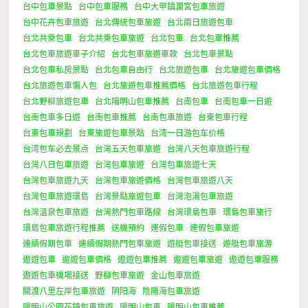
台中包車景點
台中包車服務
台中大甲鎮瀾宮包車旅遊
台中花卉包車旅遊
台北傳統包車旅遊
台北兩日旅遊包車
台北共乘包車
台北共乘包車旅遊
台北包車
台北包車推薦
台北包車旅遊車子介紹
台北包車旅遊車款
台北包車景點
台北包車私房景點
台北包車自由行
台北旅遊包車
台北旅遊包車價格
台北旅遊包車懶人包
台北旅遊包車推薦價格
台北旅遊包車行程
台北野柳旅遊包車
台北陽明山包車推薦
台南包車
台南包車一日遊
台南包車多日遊
台南包車推薦
台南包車旅遊
台東包車行程
台東包車規劃
台東旅遊包車景點
台湾一日游包车价格
台湾包车必去景点
台灣五天包車旅遊
台灣八天包車旅遊行程
台灣八日包車旅遊
台灣包車旅遊
台灣包車旅遊七天
台灣包車旅遊九天
台灣包車旅遊價格
台灣包車旅遊八天
台灣包車旅遊環島
台灣景點旅遊包車
台灣泡湯包車旅遊
台灣溫泉包車旅遊
台灣熱門包車路線
台灣環島包車
環島包車旅行
環島包車旅遊行程推薦
送機預約
連假包車
連假包車旅遊
連續假期包車
連續假期熱門包車旅遊
遊艇包車接送
遊艇包車旅游
遨遊包車
遨遊包車價格
遨遊包車推薦
遨遊包車旅遊
遨遊包車服務
遨遊包車機場接送
野柳包車旅遊
金山包車旅遊
關渡八里左岸包車旅遊
阴阳海
陰陽海包車旅遊
陽明山公園花鐘包車旅遊
陽明山包車
陽明山包車推薦