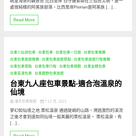
眺望海景的觀景台:比西里岸 白守蓮緊鄰在三仙台北側，是一
處很純樸的阿美族部落。比西里岸Pisirian是阿美族 […]...
Read More
台東八仙洞包車
台東包車
台東包車一日遊
台東包車推薦
1 Minute
台東包車旅遊推薦
台東包車旅遊景點
台東包車旅遊行程推薦
台東包車景點
台東包車行程
台東包車規劃
台東金樽包車
台東長濱包車
台東鹿野包車旅遊
台東九人座包車景點-適合泡溫泉的
仙境
潘氏包車旅遊
7 12 月, 2021
夢幻如仙境之地:栗松溫泉 通過陡峭的山路，溯過激烈的溪流
之後才會到達如同仙境一般美麗的栗松溫泉。 栗松溫泉，有
[…]...
Read More