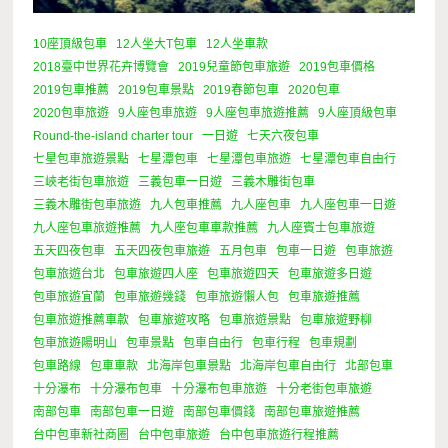
10座頂級包車
12人坐大T包車
12人坐車款
2018臺中世界花卉博覽會
2019兒童節包車旅遊
2019包車價格
2019包車推薦
2019包車景點
2019春節包車
2020包車
2020包車旅遊
9人座包車旅遊
9人座包車旅遊推薦
9人座頂級包車
Round-the-island charter tour
一日遊
七天六夜包車
七星包車旅遊景點
七星潭包車
七星潭包車旅遊
七星潭包車自由行
三峽老街包車旅遊
三義包車一日遊
三義木雕街包車
三義木雕街包車旅遊
九人包車推薦
九人座包車
九人座包車一日遊
九人座包車旅遊推薦
九人座包車車款推薦
九人座賓士包車旅遊
五天四夜包車
五天四夜包車旅遊
五月包車
包車一日遊
包車旅遊
包車旅遊台北
包車旅遊四人座
包車旅遊四天
包車旅遊多日遊
包車旅遊宜蘭
包車旅遊幾錢
包車旅遊懶人包
包車旅遊推薦
包車旅遊推薦車款
包車旅遊攻略
包車旅遊景點
包車旅遊野柳
包車旅遊陽明山
包車景點
包車自由行
包車行程
包車規劃
包車路線
包車車款
北海岸包車景點
北海岸包車自由行
北部包車
十分瀑布
十分瀑布包車
十分瀑布包車旅遊
十分老街包車旅遊
南部包車
南部包車一日遊
南部包車價錢
南部包車旅遊推薦
台中包車新社商圈
台中包車旅遊
台中包車旅遊行程推薦