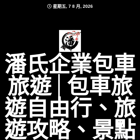
Skip
星期五, 7 8 月, 2026
to
content
潘氏企業包車
旅遊│包車旅
遊自由行、旅
遊攻略、景點