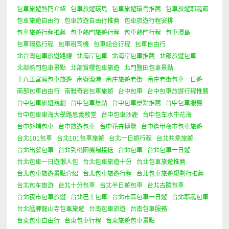
包車旅遊熱門介紹
包車旅遊環島
包車旅遊環島推薦
包車旅遊耶誕節
包車旅遊自由行
包車旅遊自由行推薦
包車旅遊行程安排
包車旅遊行程推薦
包車熱門旅遊行程
包車熱門行程
包車環島
包車環島行程
包車租司機
包車組合行程
包車自由行
北台灣包車旅遊路線
北海岸包車
北海岸包車推薦
北部旅遊包車
北部熱門包車景點
北部賞櫻包車旅遊
北門鹽田包車景點
十八王宮廟包車旅遊
南寮漁港
南庄旅遊老街
南庄老街包車一日遊
南部包車自由行
南雅奇岩包車旅遊
台中包車
台中包車旅遊行程推薦
台中包車旅遊規劃
台中包車景點
台中包車景點推薦
台中包車服務
台中包車東海大學路思義教堂
台中包車沙鹿
台中包车水牛花海
台中外埔包車
台中旅遊包車
台中花卉博覽
台中逢甲夜市包車旅遊
台北101包車
台北101包車旅遊
台北一日遊行程
台北共乘旅遊
台北出發包車
台北到桃園機場接送
台北包車
台北包車一日遊
台北包車一日遊懶人包
台北包車旅遊十分
台北包車旅遊推薦
台北包車旅遊景點介紹
台北包車旅遊行程
台北包車旅遊規劃行推薦
台北包车旅游
台北十分包車
台北半日遊包車
台北古蹟包車
台北夜市包車旅遊
台北巴士包車
台北市區包車一日遊
台北耶誕包車
台北艋舺龍山寺包車旅遊
台南包車旅遊
台南包車服務
台東包車自由行
台東包車行程
台東旅遊包車景點