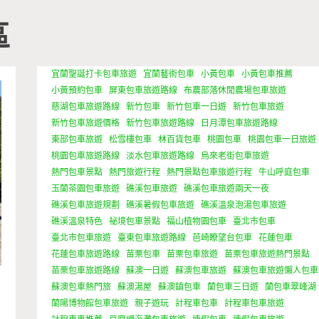
區
宜蘭聖誕打卡包車旅遊
宜蘭藝術包車
小黃包車
小黃包車推薦
小黃預約包車
屏東包車旅遊路線
布農部落休閒農場包車旅遊
慈湖包車旅遊路線
新竹包車
新竹包車一日遊
新竹包車旅遊
新竹包車旅遊價格
新竹包車旅遊路線
日月潭包車旅遊路線
東部包車旅遊
松雪樓包車
林百貨包車
桃園包車
桃園包車一日旅遊
桃園包車旅遊路線
淡水包車旅遊路線
烏來老街包車旅遊
熱門包車景點
熱門旅遊行程
熱門景點包車旅遊行程
牛山呼庭包車
玉蘭茶園包車旅遊
礁溪包車旅遊
礁溪包車旅遊兩天一夜
礁溪包車旅遊規劃
礁溪暑假包車旅遊
礁溪溫泉泡湯包車旅遊
礁溪溫泉特色
祕境包車景點
福山植物園包車
臺北市包車
臺北市包車旅遊
臺東包車旅遊路線
芭崎瞭望台包車
花蓮包車
花蓮包車旅遊路線
苗栗包車
苗栗包車旅遊
苗栗包車旅遊熱門景點
苗栗包車旅遊路線
蘇澳一日遊
蘇澳包車旅遊
蘇澳包車旅遊懶人包車
蘇澳包車熱門旅
蘇澳湯屋
蘇澳鎮包車
蘭包車三日遊
蘭包車翠峰湖
蘭陽博物館包車旅遊
親子遊玩
計程車包車
計程車包車旅遊