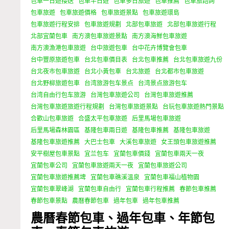
包車一日遊接送
包車半日遊
包車多日旅遊
包車推薦
包車旅諮詢
包車旅遊
包車旅遊價格
包車旅遊景點
包車旅遊環島
包車旅遊行程安排
包車旅遊規劃
北部包車旅遊
北部包車旅遊行程
北部宜蘭包車
南方澳包車旅遊景點
南方澳海鮮包車旅遊
南方澳漁港包車旅遊
台中旅遊包車
台中花卉博覽會包車
台中豐原旅遊包車
台北包車價目表
台北包車推薦
台北包車旅遊九份
台北夜市包車旅遊
台北小黃包車
台北旅遊
台北都市包車旅遊
台北野柳旅遊包車
台湾旅游包车景点
台湾景点旅游包车
台湾自由行包车旅游
台灣包車旅遊公司
台灣包車旅遊推薦
台灣包車旅遊旅遊行程規劃
台灣包車旅遊景點
台玩包車旅遊熱門景點
合歡山包車旅遊
合盛太平包車旅遊
后里馬場包車旅遊
后里馬場森林園區
基隆包車兩日遊
基隆包車推薦
基隆包車旅遊
基隆包車旅遊推薦
大巴士包車
大溪包車旅遊
女王頭包車旅遊推薦
安平樹屋包車景點
宜兰包车
宜蘭包車價錢
宜蘭包車兩天一夜
宜蘭包車公司
宜蘭包車旅遊兩天一夜
宜蘭包車旅遊公司
宜蘭包車旅遊推薦埤
宜蘭包車礁溪溫泉
宜蘭包車福山植物園
宜蘭包車翠峰湖
宜蘭包車自由行
宜蘭包車行程推薦
春節包車推薦
春節包車景點
農曆春節包車
過年包車
過年包車推薦
農曆春節包車、過年包車、年節包