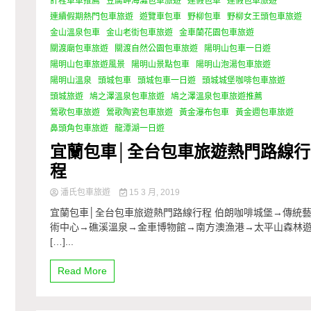
計程車車推薦
豆腐岬海灘包車旅遊
連假包車
連假包車旅遊
連續假期熱門包車旅遊
遊覽車包車
野柳包車
野柳女王頭包車旅遊
金山溫泉包車
金山老街包車旅遊
金車蘭花園包車旅遊
關渡廟包車旅遊
關渡自然公園包車旅遊
陽明山包車一日遊
陽明山包車旅遊風景
陽明山景點包車
陽明山泡湯包車旅遊
陽明山溫泉
頭城包車
頭城包車一日遊
頭城城堡咖啡包車旅遊
頭城旅遊
鳩之澤溫泉包車旅遊
鳩之澤溫泉包車旅遊推薦
鶯歌包車旅遊
鶯歌陶瓷包車旅遊
黃金瀑布包車
黃金週包車旅遊
鼻頭角包車旅遊
龍潭湖一日遊
宜蘭包車│全台包車旅遊熱門路線行
程
潘氏包車旅遊
15 3 月, 2019
宜蘭包車│全台包車旅遊熱門路線行程 伯朗咖啡城堡→傳統
術中心→礁溪溫泉→金車博物館→南方澳漁港→太平山森林
[…]...
Read More