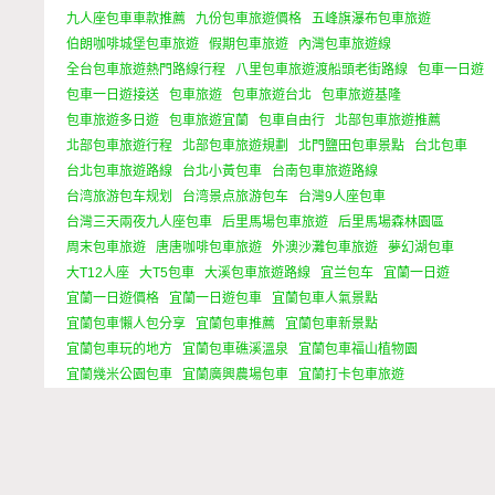
九人座包車車款推薦
九份包車旅遊價格
五峰旗瀑布包車旅遊
伯朗咖啡城堡包車旅遊
假期包車旅遊
內灣包車旅遊線
全台包車旅遊熱門路線行程
八里包車旅遊渡船頭老街路線
包車一日遊
包車一日遊接送
包車旅遊
包車旅遊台北
包車旅遊基隆
包車旅遊多日遊
包車旅遊宜蘭
包車自由行
北部包車旅遊推薦
北部包車旅遊行程
北部包車旅遊規劃
北門鹽田包車景點
台北包車
台北包車旅遊路線
台北小黃包車
台南包車旅遊路線
台湾旅游包车规划
台湾景点旅游包车
台灣9人座包車
台灣三天兩夜九人座包車
后里馬場包車旅遊
后里馬場森林園區
周末包車旅遊
唐唐咖啡包車旅遊
外澳沙灘包車旅遊
夢幻湖包車
大T12人座
大T5包車
大溪包車旅遊路線
宜兰包车
宜蘭一日遊
宜蘭一日遊價格
宜蘭一日遊包車
宜蘭包車人氣景點
宜蘭包車懶人包分享
宜蘭包車推薦
宜蘭包車新景點
宜蘭包車玩的地方
宜蘭包車礁溪溫泉
宜蘭包車福山植物園
宜蘭幾米公園包車
宜蘭廣興農場包車
宜蘭打卡包車旅遊