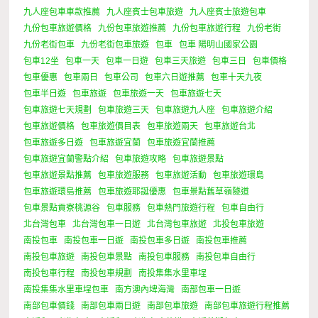
九人座包車車款推薦
九人座賓士包車旅遊
九人座賓士旅遊包車
九份包車旅遊價格
九份包車旅遊推薦
九份包車旅遊行程
九份老街
九份老街包車
九份老街包車旅遊
包車
包車 陽明山國家公園
包車12坐
包車一天
包車一日遊
包車三天旅遊
包車三日
包車價格
包車優惠
包車兩日
包車公司
包車六日遊推薦
包車十天九夜
包車半日遊
包車旅遊
包車旅遊一天
包車旅遊七天
包車旅遊七天規劃
包車旅遊三天
包車旅遊九人座
包車旅遊介紹
包車旅遊價格
包車旅遊價目表
包車旅遊兩天
包車旅遊台北
包車旅遊多日遊
包車旅遊宜蘭
包車旅遊宜蘭推薦
包車旅遊宜蘭警點介紹
包車旅遊攻略
包車旅遊景點
包車旅遊景點推薦
包車旅遊服務
包車旅遊活動
包車旅遊環島
包車旅遊環島推薦
包車旅遊耶誕優惠
包車景點舊草嶺隧道
包車景點貢寮桃源谷
包車服務
包車熱門旅遊行程
包車自由行
北台灣包車
北台灣包車一日遊
北台灣包車旅遊
北投包車旅遊
南投包車
南投包車一日遊
南投包車多日遊
南投包車推薦
南投包車旅遊
南投包車景點
南投包車服務
南投包車自由行
南投包車行程
南投包車規劃
南投集集水里車埕
南投集集水里車埕包車
南方澳內埤海灣
南部包車一日遊
南部包車價錢
南部包車兩日遊
南部包車旅遊
南部包車旅遊行程推薦