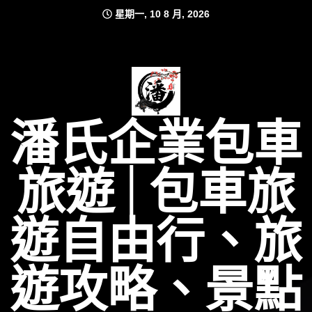
Skip
星期一, 10 8 月, 2026
to
content
潘氏企業包車
旅遊│包車旅
遊自由行、旅
遊攻略、景點