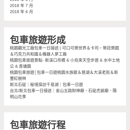
2018 年 7 月
2018 年 6 月
包車旅遊形成
桃園觀光工廠包車一日接送 | 可口可樂世界＆卡司，蒂菈樂園
＆巧克力共和國＆機器人夢工廠
桃園包車旅遊景點- 新溪口吊橋 & 小烏來天空步道 & 水中土地
公 & 青塘園
桃園包車旅遊│包車一日遊桃園水族館＆慈湖＆大溪老街＆新
豐紅樹林
新北石碇｜秘境探訪千島湖｜包車一日遊
台北/新北包車一日接送｜金山五路財神廟、石碇虎爺廟、陽
明山花季
包車旅遊行程