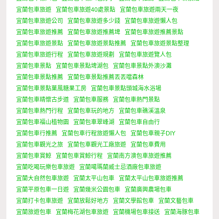
宜蘭包車旅遊
宜蘭包車旅遊40處景點
宜蘭包車旅遊兩天一夜
宜蘭包車旅遊公司
宜蘭包車旅遊多少錢
宜蘭包車旅遊懶人包
宜蘭包車旅遊推薦
宜蘭包車旅遊推薦埤
宜蘭包車旅遊推薦景點
宜蘭包車旅遊景點
宜蘭包車旅遊景點推薦
宜蘭包車旅遊景點整理
宜蘭包車旅遊行程
宜蘭包車旅遊規劃
宜蘭包車旅遊覽人包
宜蘭包車景點
宜蘭包車景點埤湖包
宜蘭包車景點外澳沙灘
宜蘭包車景點推薦
宜蘭包車景點推薦丟丟噹森林
宜蘭包車景點菓風糖果工房
宜蘭包車景點頭城海水浴場
宜蘭包車晴懷古步道
宜蘭包車服務
宜蘭包車熱門景點
宜蘭包車熱門行程
宜蘭包車玩的地方
宜蘭包車礁溪溫泉
宜蘭包車福山植物園
宜蘭包車翠峰湖
宜蘭包車自由行
宜蘭包車行推薦
宜蘭包車行程旅遊懶人包
宜蘭包車親子DIY
宜蘭包車觀光之旅
宜蘭包車觀光工廠旅遊
宜蘭包車費用
宜蘭包車賞鯨
宜蘭包車賞鯨行程
宜蘭南方澳包車旅遊推薦
宜蘭吃喝玩樂包車旅遊
宜蘭噶瑪蘭威士忌酒廠包車旅遊
宜蘭大自然包車旅遊
宜蘭太平山包車
宜蘭太平山包車旅遊推薦
宜蘭平原包車一日遊
宜蘭幾米公園包車
宜蘭廣興農場包車
宜蘭打卡包車旅遊
宜蘭放鬆好地方
宜蘭文學館包車
宜蘭文藝包車
宜蘭旅遊包車
宜蘭梅花湖包車旅遊
宜蘭機場包車接送
宜蘭海豚包車