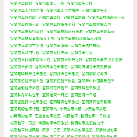
宜蘭包車價錢
宜蘭包車兩天一夜
宜蘭包車多少錢
宜蘭包車大自然之旅
宜蘭包車大自然旅遊
宜蘭包車太平山
宜蘭包車好去處
宜蘭包車幾錢
宜蘭包車旅遊
宜蘭包車旅遊兩天一夜
宜蘭包車旅遊公司
宜蘭包車旅遊多少錢
宜蘭包車旅遊懶人包
宜蘭包車景點桃源谷
宜蘭包車景點烏石漁港
宜蘭包車景點草嶺
宜蘭包車景點菓風糖果工房
宜蘭包車景點頭城海水浴場
宜蘭包車晴懷古步道
宜蘭包車服務
宜蘭包車熱門景點
宜蘭包車熱門行程
宜蘭包車行推薦
宜蘭包車行程
宜蘭包車行程旅遊懶人包
宜蘭包車觀光之旅
宜蘭包車農夫拔蔥體驗
宜蘭包車預約
宜蘭南方澳包車旅遊
宜蘭南方澳包車旅遊推薦
宜蘭吃喝玩樂包車旅遊
宜蘭打卡包車旅遊
宜蘭放鬆好地方
宜蘭旅遊包車懶人包
宜蘭旅遊包車規劃
宜蘭旺山休閒農場包車
宜蘭暑假包車旅遊
宜蘭梅花湖包車
宜蘭環島包車旅遊
宜蘭私房熱點包車
宜蘭羅東一日遊
宜蘭聖誕一日遊
宜蘭聖誕打卡包車旅遊
宜蘭蘇澳包車旅遊
宜蘭賞鯨包車推薦
宜蘭賞鯨包車行程
宜蘭車站
小黃包車推薦
小黃包車旅遊
小黃預約包車
忘憂谷包車旅遊
桃園包車
桃園包車一日旅遊
桃園包車一日遊
桃園包車半日旅遊
桃園包車旅遊自由行
桃園包車旅遊路線
蘇澳一日遊
蘇澳冷泉包車旅遊
蘇澳旅遊包車