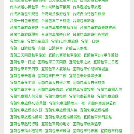
台北旅遊包車推薦價格
台北旅遊包車行程
台北旅遊包車規劃
台北旅遊小黃包車
台北景點包車推薦
台北遨遊包車旅遊
台湾旅游包车规划
台湾景点旅游包车
台湾自由行包车旅游
台灣一日包車旅遊
台灣包車二日旅遊
台灣包車旅遊
台灣包車旅遊景點
台灣包車旅遊景點介紹
台灣包車旅遊景點推薦
台灣包車旅遊服務
台灣包車旅遊行程
台灣包車旅遊行程推薦
宜兰包车
宜兰包车旅游
宜蘭3日包車旅遊
宜蘭一日遊
宜蘭一日遊價格
宜蘭一日遊包車
宜蘭三天兩夜
宜蘭三天兩夜包車旅遊
宜蘭九寮溪包車旅遊
宜蘭包車DIY手作蔥餅
宜蘭包車一日遊
宜蘭包車三天兩夜
宜蘭包車之旅
宜蘭包車二日遊
宜蘭包車五天四夜
宜蘭包車人氣景點
宜蘭包車伯朗咖啡城堡
宜蘭包車去泡湯
宜蘭包車四天三夜
宜蘭包車外澳黑沙灘
宜蘭包車多少錢
宜蘭包車大自然之旅
宜蘭包車大自然旅遊
宜蘭包車太平山
宜蘭包車好去處
宜蘭包車宜農牧場
宜蘭包車懶人包
宜蘭包車懶人包分享
宜蘭包車推薦
宜蘭包車新景點
宜蘭包車旅遊
宜蘭包車旅遊40處景點
宜蘭包車旅遊兩天一夜
宜蘭包車旅遊公司
宜蘭包車旅遊多少錢
宜蘭包車旅遊懶人包
宜蘭包車旅遊推薦
宜蘭包車旅遊推薦埤
宜蘭包車旅遊推薦景點
宜蘭包車熱門景點
宜蘭包車熱門行程
宜蘭包車玩的地方
宜蘭包車礁溪溫泉
宜蘭包車福山植物園
宜蘭包車翠峰湖
宜蘭包車行推薦
宜蘭包車行程