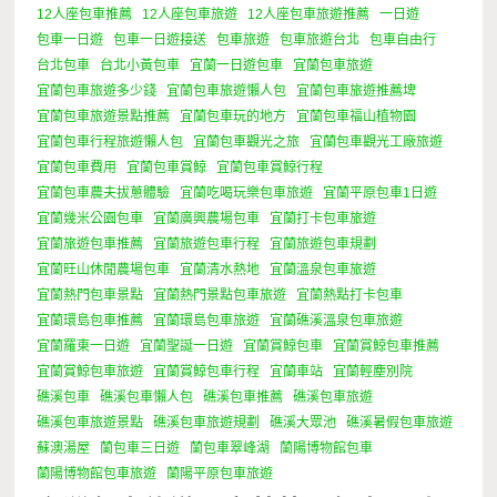
12人座包車推薦
12人座包車旅遊
12人座包車旅遊推薦
一日遊
包車一日遊
包車一日遊接送
包車旅遊
包車旅遊台北
包車自由行
台北包車
台北小黃包車
宜蘭一日遊包車
宜蘭包車旅遊
宜蘭包車旅遊多少錢
宜蘭包車旅遊懶人包
宜蘭包車旅遊推薦埤
宜蘭包車旅遊景點推薦
宜蘭包車玩的地方
宜蘭包車福山植物園
宜蘭包車行程旅遊懶人包
宜蘭包車觀光之旅
宜蘭包車觀光工廠旅遊
宜蘭包車費用
宜蘭包車賞鯨
宜蘭包車賞鯨行程
宜蘭包車農夫拔蔥體驗
宜蘭吃喝玩樂包車旅遊
宜蘭平原包車1日遊
宜蘭幾米公園包車
宜蘭廣興農場包車
宜蘭打卡包車旅遊
宜蘭旅遊包車推薦
宜蘭旅遊包車行程
宜蘭旅遊包車規劃
宜蘭旺山休閒農場包車
宜蘭清水熱地
宜蘭溫泉包車旅遊
宜蘭熱門包車景點
宜蘭熱門景點包車旅遊
宜蘭熱點打卡包車
宜蘭環島包車推薦
宜蘭環島包車旅遊
宜蘭礁溪溫泉包車旅遊
宜蘭羅東一日遊
宜蘭聖誕一日遊
宜蘭賞鯨包車
宜蘭賞鯨包車推薦
宜蘭賞鯨包車旅遊
宜蘭賞鯨包車行程
宜蘭車站
宜蘭輕塵別院
礁溪包車
礁溪包車懶人包
礁溪包車推薦
礁溪包車旅遊
礁溪包車旅遊景點
礁溪包車旅遊規劃
礁溪大眾池
礁溪暑假包車旅遊
蘇澳湯屋
蘭包車三日遊
蘭包車翠峰湖
蘭陽博物館包車
蘭陽博物館包車旅遊
蘭陽平原包車旅遊