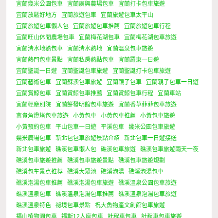
宜蘭幾米公園包車
宜蘭廣興農場包車
宜蘭打卡包車旅遊
宜蘭放鬆好地方
宜蘭旅遊包車
宜蘭旅遊包車太平山
宜蘭旅遊包車懶人包
宜蘭旅遊包車推薦
宜蘭旅遊包車行程
宜蘭旺山休閒農場包車
宜蘭梅花湖包車
宜蘭梅花湖包車旅遊
宜蘭清水地熱包車
宜蘭清水熱地
宜蘭溫泉包車旅遊
宜蘭熱門包車景點
宜蘭私房熱點包車
宜蘭羅東一日遊
宜蘭聖誕一日遊
宜蘭聖誕包車旅遊
宜蘭聖誕打卡包車旅遊
宜蘭藝術包車
宜蘭蘇澳包車旅遊
宜蘭親子包車
宜蘭親子包車一日遊
宜蘭賞鯨包車
宜蘭賞鯨包車推薦
宜蘭賞鯨包車行程
宜蘭車站
宜蘭輕塵別院
宜蘭餅發明館包車旅遊
宜蘭香草菲菲包車旅遊
富貴角燈塔包車旅遊
小黃包車
小黃包車推薦
小黃包車旅遊
小黃預約包車
平山包車一日遊
平溪包車
幾米公園包車旅遊
幾米廣場包車
新北包包車旅遊景點介紹
新北包車一日遊接送
新北包車旅遊
礁溪包車懶人包
礁溪包車旅遊
礁溪包車旅遊兩天一夜
礁溪包車旅遊推薦
礁溪包車旅遊景點
礁溪包車旅遊規劃
礁溪包车景点推荐
礁溪大眾池
礁溪泡湯
礁溪泡湯包車
礁溪泡湯包車推薦
礁溪泡湯包車旅遊
礁溪溫泉公園包車旅遊
礁溪溫泉包車
礁溪溫泉泡湯包車推薦
礁溪溫泉泡湯包車旅遊
礁溪溫泉特色
祕境包車景點
祝大魚物產文創館包車旅遊
福山植物園包車
福斯12人座包車
計程車包車
計程車包車旅遊