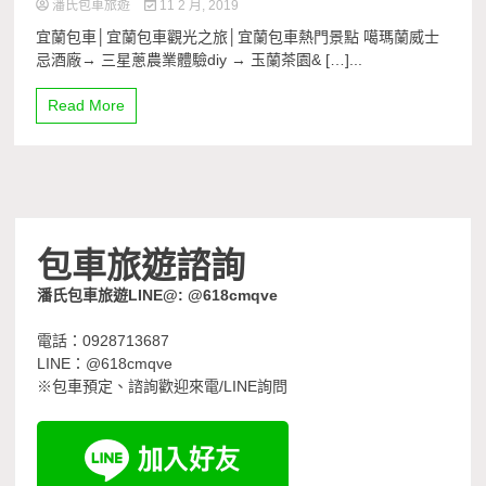
潘氏包車旅遊
11 2 月, 2019
宜蘭包車│宜蘭包車觀光之旅│宜蘭包車熱門景點 噶瑪蘭威士
忌酒廠→ 三星蔥農業體驗diy → 玉蘭茶園& […]...
Read More
包車旅遊諮詢
潘氏包車旅遊LINE@: @618cmqve
電話：0928713687
LINE：@618cmqve
※包車預定、諮詢歡迎來電/LINE詢問