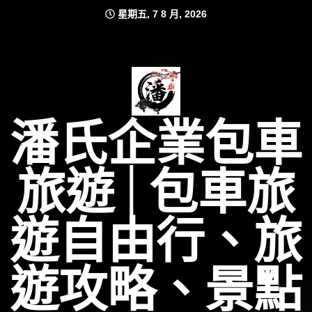
Skip
星期五, 7 8 月, 2026
to
content
潘氏企業包車
旅遊│包車旅
遊自由行、旅
遊攻略、景點