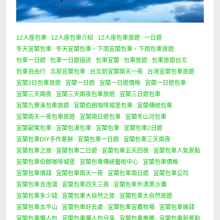
12人座包車
12人座包車介紹
12人座包車旅遊
一日遊
冬天宜蘭包車
冬天宜蘭包車，下雨宜蘭包車，下雨包車旅遊
包車一日遊
包車一日遊接送
包車宜蘭
包車旅遊
包車旅遊台北
包車自由行
北部宜蘭包車
台北到宜蘭兩天一夜
台灣宜蘭包車旅遊
宜蘭3日包車旅遊
宜蘭一日遊
宜蘭一日遊價格
宜蘭一日遊包車
宜蘭三天兩夜
宜蘭三天兩夜包車旅遊
宜蘭三日遊包車
宜蘭九寮溪包車旅遊
宜蘭伯朗咖啡城堡包車
宜蘭傳統包車
宜蘭兩天一夜包車旅遊
宜蘭兩日遊包車
宜蘭冬山河包車
宜蘭副駕包車
宜蘭包湯包車
宜蘭包車
宜蘭包車2日遊
宜蘭包車DIY手作蔥餅
宜蘭包車一日遊
宜蘭包車三天兩夜
宜蘭包車之旅
宜蘭包車二日遊
宜蘭包車五天四夜
宜蘭包車人氣景點
宜蘭包車伯朗咖啡城堡
宜蘭包車傳統藝術中心
宜蘭包車價格
宜蘭包車價錢
宜蘭包車兩天一夜
宜蘭包車兩日遊
宜蘭包車公司
宜蘭包車去泡湯
宜蘭包車四天三夜
宜蘭包車外澳黑沙灘
宜蘭包車多少錢
宜蘭包車大自然之旅
宜蘭包車大自然旅遊
宜蘭包車太平山
宜蘭包車好去處
宜蘭包車宜農牧場
宜蘭包車幾錢
宜蘭包車懶人包
宜蘭包車懶人包分享
宜蘭包車推薦
宜蘭包車新景點