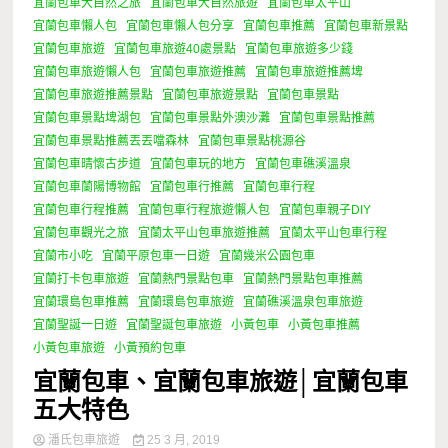
宜蘭包車大自然之旅
宜蘭包車大自然旅遊
宜蘭包車太平山
宜蘭包車懶人包
宜蘭包車懶人包分享
宜蘭包車推薦
宜蘭包車新景點
宜蘭包車旅遊
宜蘭包車旅遊40處景點
宜蘭包車旅遊多少錢
宜蘭包車旅遊懶人包
宜蘭包車旅遊推薦
宜蘭包車旅遊推薦埤
宜蘭包車旅遊推薦景點
宜蘭包車旅遊景點
宜蘭包車景點
宜蘭包車景點埤湖包
宜蘭包車景點外澳沙灘
宜蘭包車景點推薦
宜蘭包車景點推薦丟丟噹森林
宜蘭包車景點桃源谷
宜蘭包車晴懷古步道
宜蘭包車玩的地方
宜蘭包車礁溪溫泉
宜蘭包車蘭陽博物館
宜蘭包車行推薦
宜蘭包車行程
宜蘭包車行程推薦
宜蘭包車行程旅遊懶人包
宜蘭包車親子DIY
宜蘭包車觀光之旅
宜蘭太平山包車旅遊推薦
宜蘭太平山包車行程
宜蘭市小吃
宜蘭平原包車一日遊
宜蘭幾米公園包車
宜蘭打卡包車旅遊
宜蘭熱門景點包車
宜蘭熱門景點包車推薦
宜蘭環島包車推薦
宜蘭環島包車旅遊
宜蘭礁溪溫泉包車旅遊
宜蘭聖誕一日遊
宜蘭聖誕包車旅遊
小黃包車
小黃包車推薦
小黃包車旅遊
小黃預約包車
宜蘭包車、宜蘭包車旅遊│宜蘭包車
五大特色
潘氏包車旅遊
25 3 月, 2019