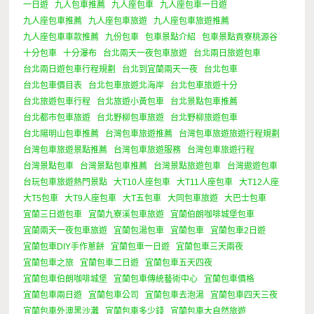
一日遊
九人包車推薦
九人座包車
九人座包車一日遊
九人座包車推薦
九人座包車旅遊
九人座包車旅遊推薦
九人座包車車款推薦
九份包車
包車景點介紹
包車景點貢寮桃源谷
十分包車
十分瀑布
台北兩天一夜包車旅遊
台北兩日旅遊包車
台北兩日遊包車行程規劃
台北到宜蘭兩天一夜
台北包車
台北包車價目表
台北包車旅遊北海岸
台北包車旅遊十分
台北旅遊包車行程
台北旅遊小黃包車
台北景點包車推薦
台北都市包車旅遊
台北野柳包車旅遊
台北野柳旅遊包車
台北陽明山包車推薦
台灣包車旅遊推薦
台灣包車旅遊旅遊行程規劃
台灣包車旅遊景點推薦
台灣包車旅遊服務
台灣包車旅遊行程
台灣景點包車
台灣景點包車推薦
台灣景點旅遊包車
台灣遨遊包車
台玩包車旅遊熱門景點
大T10人座包車
大T11人座包車
大T12人座
大T5包車
大T9人座包車
大T五包車
大同包車旅遊
大巴士包車
宜蘭三日遊包車
宜蘭九寮溪包車旅遊
宜蘭伯朗咖啡城堡包車
宜蘭兩天一夜包車旅遊
宜蘭包湯包車
宜蘭包車
宜蘭包車2日遊
宜蘭包車DIY手作蔥餅
宜蘭包車一日遊
宜蘭包車三天兩夜
宜蘭包車之旅
宜蘭包車二日遊
宜蘭包車五天四夜
宜蘭包車伯朗咖啡城堡
宜蘭包車傳統藝術中心
宜蘭包車價格
宜蘭包車兩日遊
宜蘭包車公司
宜蘭包車去泡湯
宜蘭包車四天三夜
宜蘭包車外澳黑沙灘
宜蘭包車多少錢
宜蘭包車大自然旅遊