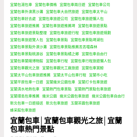
宜蘭包湯包車
宜蘭包車價格
宜蘭包車兩日遊
宜蘭包車公司
宜蘭包車外澳黑沙灘
宜蘭包車大自然旅遊
宜蘭包車太平山
宜蘭包車好去處
宜蘭包車旅遊公司
宜蘭包車旅遊懶人包
宜蘭包車旅遊推薦
宜蘭包車旅遊推薦埤
宜蘭包車旅遊景點
宜蘭包車旅遊景點整理
宜蘭包車旅遊行程
宜蘭包車旅遊規劃
宜蘭包車旅遊覽人包
宜蘭包車景點
宜蘭包車景點埤湖包
宜蘭包車景點外澳沙灘
宜蘭包車景點推薦丟丟噹森林
宜蘭包車景點桃源谷
宜蘭包車景點橘之鄉
宜蘭包車自由行
宜蘭包車蘭陽博物館
宜蘭包車行程
宜蘭包車行程旅遊懶人包
宜蘭包車觀光之旅
宜蘭包車觀光工廠旅遊
宜蘭包車賞鯨
宜蘭太平山包車旅遊推薦
宜蘭太平山包車行程
宜蘭市小吃
宜蘭平原包車一日遊
宜蘭幾米公園包車
宜蘭打卡包車旅遊
宜蘭清水地熱包車
宜蘭熱門包車景點
宜蘭熱門景點包車旅遊
宜蘭環島包車推薦
幾米公園
幾米公園包車旅遊
幾米公園包車自由行
新北包車一日遊接送
新北包車旅遊
玉蘭茶園包車旅遊
蜂采館包車旅遊
宜蘭包車│宜蘭包車觀光之旅│宜蘭
包車熱門景點