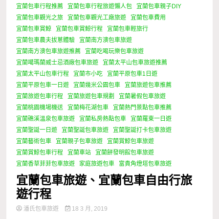
宜蘭包車行程推薦
宜蘭包車行程旅遊懶人包
宜蘭包車親子DIY
宜蘭包車觀光之旅
宜蘭包車觀光工廠旅遊
宜蘭包車費用
宜蘭包車賞鯨
宜蘭包車賞鯨行程
宜蘭包車輕旅行
宜蘭包車農夫拔蔥體驗
宜蘭南方澳包車旅遊
宜蘭南方澳包車旅遊推薦
宜蘭吃喝玩樂包車旅遊
宜蘭噶瑪蘭威士忌酒廠包車旅遊
宜蘭太平山包車旅遊推薦
宜蘭太平山包車行程
宜蘭市小吃
宜蘭平原包車1日遊
宜蘭平原包車一日遊
宜蘭幾米公園包車
宜蘭旅遊包車推薦
宜蘭旅遊包車行程
宜蘭旅遊包車規劃
宜蘭暑假包車旅遊
宜蘭桃園機場機送
宜蘭梅花湖包車
宜蘭熱門景點包車推薦
宜蘭礁溪溫泉包車旅遊
宜蘭私房熱點包車
宜蘭羅東一日遊
宜蘭聖誕一日遊
宜蘭聖誕包車旅遊
宜蘭聖誕打卡包車旅遊
宜蘭藝術包車
宜蘭親子包車旅遊
宜蘭賞鯨包車旅遊
宜蘭賞鯨包車行程
宜蘭車站
宜蘭餅發明館包車旅遊
宜蘭香草菲菲包車旅遊
家庭旅遊包車
富貴角燈塔包車旅遊
宜蘭包車旅遊、宜蘭包車自由行旅
遊行程
潘氏包車旅遊
18 3 月, 2019