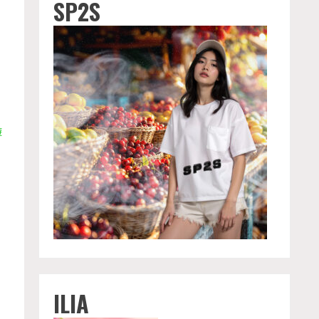
SP2S
遊
ILIA