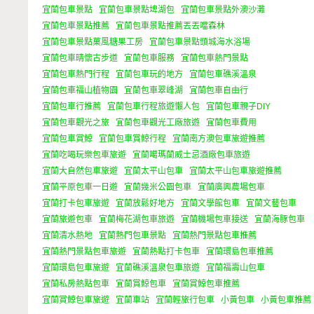
宜蘭包車景點
宜蘭包車景點埤湖包
宜蘭包車景點外澳沙灘
宜蘭包車景點推薦
宜蘭包車景點推薦丟丟噹森林
宜蘭包車景點菓風糖果工房
宜蘭包車景點頭城海水浴場
宜蘭包車晴懷古步道
宜蘭包車服務
宜蘭包車熱門景點
宜蘭包車熱門行程
宜蘭包車玩的地方
宜蘭包車礁溪溫泉
宜蘭包車福山植物園
宜蘭包車翠峰湖
宜蘭包車自由行
宜蘭包車行推薦
宜蘭包車行程旅遊懶人包
宜蘭包車親子DIY
宜蘭包車觀光之旅
宜蘭包車觀光工廠旅遊
宜蘭包車費用
宜蘭包車賞鯨
宜蘭包車賞鯨行程
宜蘭南方澳包車旅遊推薦
宜蘭吃喝玩樂包車旅遊
宜蘭噶瑪蘭威士忌酒廠包車旅遊
宜蘭大自然包車旅遊
宜蘭太平山包車
宜蘭太平山包車旅遊推薦
宜蘭平原包車一日遊
宜蘭幾米公園包車
宜蘭廣興農場包車
宜蘭打卡包車旅遊
宜蘭放鬆好地方
宜蘭文學館包車
宜蘭文藝包車
宜蘭旅遊包車
宜蘭梅花湖包車旅遊
宜蘭機場包車接送
宜蘭海豚包車
宜蘭清水熱地
宜蘭熱門包車景點
宜蘭熱門景點包車推薦
宜蘭熱門景點包車旅遊
宜蘭熱點打卡包車
宜蘭環島包車推薦
宜蘭環島包車旅遊
宜蘭礁溪溫泉包車旅遊
宜蘭福壽山包車
宜蘭私房熱點包車
宜蘭賞鯨包車
宜蘭賞鯨包車推薦
宜蘭賞鯨包車旅遊
宜蘭車站
宜蘭輕旅行包車
小黃包車
小黃包車推薦