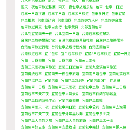
九人座包車旅遊
兩天一夜包車
兩天一夜包車旅遊
兩天一夜包車旅遊推薦
兩天一夜包車旅遊景點
包車
包車一日遊
包車一日遊接送
包車半日遊
包車多日旅遊
包車多日遊
包車宜蘭
包車推薦
包車旅諮詢
包車旅遊
包車旅遊九人座
包車旅遊台北
包車旅遊黃頁
包車自由行
包車黃頁
北部宜蘭包車
台北到宜蘭兩天一夜
台北宜蘭一日遊
台灣包車旅遊景點
台灣包車旅遊景點介紹
台灣包車旅遊景點推薦
台灣包車旅遊服務
台灣包車旅遊行程
台灣包車旅遊行程推薦
台灣宜蘭包車
台灣旅遊包車
宜兰包车
宜兰包车旅游
宜蘭3日包車旅遊
宜蘭一日
宜蘭一日遊價格
宜蘭一日遊包車
宜蘭三天兩夜
宜蘭三天兩夜包車旅遊
宜蘭三日遊包車
宜蘭九寮溪包車旅遊
宜蘭傳統包車
宜蘭兩天一夜包車旅遊
宜蘭兩日遊包車
宜蘭副駕包車
宜蘭包湯包車
宜蘭包車
宜蘭包車2日遊
宜蘭包車DIY手作蔥餅
宜蘭包車一日遊
宜蘭包車三天兩夜
宜蘭包車之旅
宜蘭包車二日遊
宜蘭包車五天四夜
宜蘭包車人氣景點
宜蘭包車伯朗咖啡城堡
宜蘭包車傳統藝術中心
宜蘭包車價格
宜蘭包車價錢
宜蘭包車兩天一夜
宜蘭包車兩日遊
宜蘭包車公司
宜蘭包車去泡湯
宜蘭包車四天三夜
宜蘭包車外澳黑沙灘
宜蘭包車多少錢
宜蘭包車大自然之旅
宜蘭包車大自然旅遊
宜蘭包車太平山
宜蘭包車好去處
宜蘭包車宜農牧場
宜蘭包車幾錢
宜蘭包車懶人包