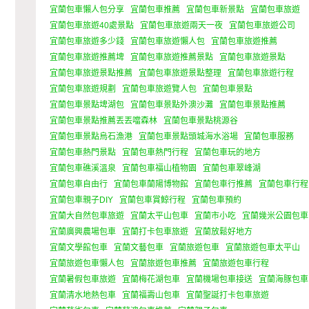
宜蘭包車懶人包分享
宜蘭包車推薦
宜蘭包車新景點
宜蘭包車旅遊
宜蘭包車旅遊40處景點
宜蘭包車旅遊兩天一夜
宜蘭包車旅遊公司
宜蘭包車旅遊多少錢
宜蘭包車旅遊懶人包
宜蘭包車旅遊推薦
宜蘭包車旅遊推薦埤
宜蘭包車旅遊推薦景點
宜蘭包車旅遊景點
宜蘭包車旅遊景點推薦
宜蘭包車旅遊景點整理
宜蘭包車旅遊行程
宜蘭包車旅遊規劃
宜蘭包車旅遊覽人包
宜蘭包車景點
宜蘭包車景點埤湖包
宜蘭包車景點外澳沙灘
宜蘭包車景點推薦
宜蘭包車景點推薦丟丟噹森林
宜蘭包車景點桃源谷
宜蘭包車景點烏石漁港
宜蘭包車景點頭城海水浴場
宜蘭包車服務
宜蘭包車熱門景點
宜蘭包車熱門行程
宜蘭包車玩的地方
宜蘭包車礁溪溫泉
宜蘭包車福山植物園
宜蘭包車翠峰湖
宜蘭包車自由行
宜蘭包車蘭陽博物館
宜蘭包車行推薦
宜蘭包車行程
宜蘭包車親子DIY
宜蘭包車賞鯨行程
宜蘭包車預約
宜蘭大自然包車旅遊
宜蘭太平山包車
宜蘭市小吃
宜蘭幾米公園包車
宜蘭廣興農場包車
宜蘭打卡包車旅遊
宜蘭放鬆好地方
宜蘭文學館包車
宜蘭文藝包車
宜蘭旅遊包車
宜蘭旅遊包車太平山
宜蘭旅遊包車懶人包
宜蘭旅遊包車推薦
宜蘭旅遊包車行程
宜蘭暑假包車旅遊
宜蘭梅花湖包車
宜蘭機場包車接送
宜蘭海豚包車
宜蘭清水地熱包車
宜蘭福壽山包車
宜蘭聖誕打卡包車旅遊