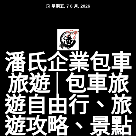
Skip
星期五, 7 8 月, 2026
to
content
潘氏企業包車
旅遊│包車旅
遊自由行、旅
遊攻略、景點