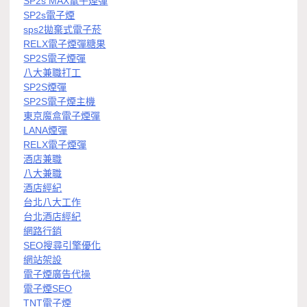
SP2s MAX電子煙彈
SP2s電子煙
sps2拋棄式電子菸
RELX電子煙彈糖果
SP2S電子煙彈
八大兼職打工
SP2S煙彈
SP2S電子煙主機
東京魔盒電子煙彈
LANA煙彈
RELX電子煙彈
酒店兼職
八大兼職
酒店經紀
台北八大工作
台北酒店經紀
網路行銷
SEO搜尋引擎優化
網站架設
電子煙廣告代操
電子煙SEO
TNT電子煙