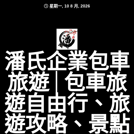
Skip
星期一, 10 8 月, 2026
to
content
潘氏企業包車
旅遊│包車旅
遊自由行、旅
遊攻略、景點