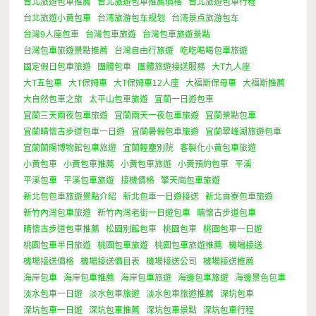
台北旅遊包車推薦
台北旅遊包車推薦價格
台北旅遊包車行程
台北旅遊小黃包車
台湾旅游包车规划
台湾景点旅游包车
台灣9人座包車
台灣包車旅遊
台灣包車旅遊景點
台灣包車旅遊景點推薦
台灣自由行旅遊
吃吃喝喝包車旅遊
國定假日包車旅遊
團體包車
團體旅遊接送服務
大T九人座
大T五包車
大T保姆車
大T保姆車12人座
大福斯保母車
大福斯推薦
大自然包車之旅
太平山包車旅遊
宜蘭一日遊包車
宜蘭三天兩夜包車旅遊
宜蘭兩天一夜包車旅遊
宜蘭景點包車
宜蘭晴懷古步道包車一日遊
宜蘭暑假包車旅遊
宜蘭翠峰湖旅遊包車
宜蘭蘭陽博物館包車旅遊
宜蘭輕塵別院
客製化小黃包車旅遊
小黃包車
小黃包車推薦
小黃包車旅遊
小黃預約包車
平溪
平溪包車
平溪包車旅遊
接機價格
擎天崗包車旅遊
新北包包車旅遊景點介紹
新北包車一日遊接送
新北貢寮包車旅遊
新竹內灣包車旅遊
新竹內灣老街一日遊包車
晴懷古步道包車
晴懷古步道包車推薦
松園別館包車
桃園包車
桃園包車一日遊
桃園包車半日旅遊
桃園包車旅遊
桃園包車旅遊推薦
機場接送
機場接送價格
機場接送價目表
機場接送公司
機場接送推薦
海岸包車
海岸包車推薦
海岸包車旅遊
海邊包車旅遊
海邊景色包車
淡水包車一日遊
淡水包車旅遊
淡水包車旅遊推薦
深坑包車
深坑包車一日遊
深坑包車推薦
深坑包車景點
深坑包車行程