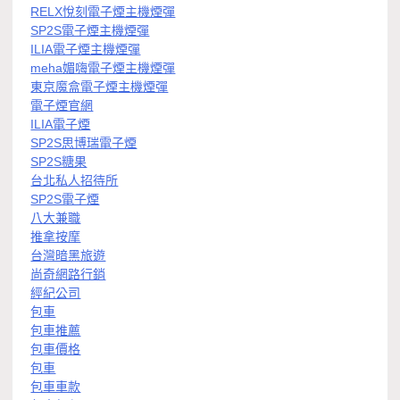
RELX悅刻電子煙主機煙彈
SP2S電子煙主機煙彈
ILIA電子煙主機煙彈
meha媚嗨電子煙主機煙彈
東京魔盒電子煙主機煙彈
電子煙官網
ILIA電子煙
SP2S思博瑞電子煙
SP2S糖果
台北私人招待所
SP2S電子煙
八大兼職
推拿按摩
台灣暗黑旅遊
尚奇網路行銷
經紀公司
包車
包車推薦
包車價格
包車
包車車款