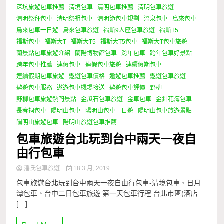
深坑旅遊包車推薦
清境包車
清明包車推薦
清明包車旅遊
清明祭拜包車
清明祭祖包車
清明節包車規劃
溫泉包車
烏來包車
烏來包車一日遊
烏來包車旅遊
福斯9人座包車旅遊
福斯T5
福斯包車
福斯大T
福斯大T5
福斯大T5包車
福斯大T包車旅遊
蘭景點包車旅遊介紹
蘭陽博物館包車
跨年包車
跨年包車好景點
跨年包車推薦
連假包車
連假包車旅遊
連續假期包車
連續假期包車旅遊
遨遊包車價格
遨遊包車推薦
遨遊包車旅遊
遨遊包車服務
遨遊包車機場接送
遨遊包車評價
野柳
野柳包車旅遊熱門景點
金瓜石包車旅遊
金車包車
金針花海包車
長春祠包車
陽明山包車
陽明山包車一日遊
陽明山包車旅遊景點
陽明山旅遊包車
陽明山旅遊包車推薦
包車旅遊台北玩到台中兩天一夜自
由行包車
潘氏包車旅遊
18 3 月, 2019
包車旅遊台北玩到台中兩天一夜自由行包車-清境包車、日月
潭包車、台中二日包車旅遊 第一天包車行程 台北市區(酒店
[…]...