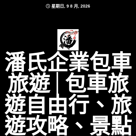
Skip
星期日, 9 8 月, 2026
to
content
潘氏企業包車
旅遊│包車旅
遊自由行、旅
遊攻略、景點