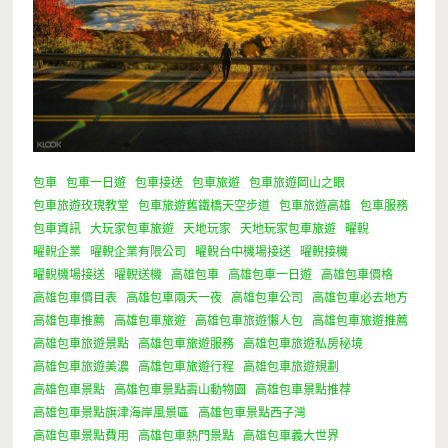
包車
包車一日遊
包車接送
包車旅遊
包車旅遊岡山之眼
包車旅遊玫瑰教堂
包車旅遊舊鐵橋天空步道
包車旅遊高雄
包車服務
包車資訊
大玩家包車旅遊
天地玩家
天地玩家包車旅遊
曜輗
曜輗企業
曜輗企業有限公司
曜輗台中機場接送
曜輗接機
曜輗機場接送
曜輗送機
高雄包車
高雄包車一日遊
高雄包車價格
高雄包車價目表
高雄包車兩天一夜
高雄包車公司
高雄包車必去地方
高雄包車推薦
高雄包車旅遊
高雄包車旅遊懶人包
高雄包車旅遊推薦
高雄包車旅遊景點
高雄包車旅遊服務
高雄包車旅遊私房秘境
高雄包車旅遊美濃
高雄包車旅遊行程
高雄包車旅遊規劃
高雄包車景點
高雄包車景點壽山動物園
高雄包車景點推荐
高雄包車景點旗津海岸風景區
高雄包車景點西子灣
高雄包車景點費用
高雄包車熱門景點
高雄包車義大世界