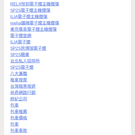
RELX悅刻電子煙主機煙彈
SP2S電子煙主機煙彈
ILIA電子煙主機煙彈
meha媚嗨電子煙主機煙彈
東京魔盒電子煙主機煙彈
電子煙官網
ILIA電子煙
SP2S思博瑞電子煙
SP2S糖果
台北私人招待所
SP2S電子煙
八大兼職
推拿按摩
台灣暗黑旅遊
尚奇網路行銷
經紀公司
包車
包車推薦
包車價格
包車
包車車款