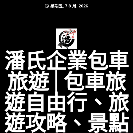
Skip
星期五, 7 8 月, 2026
to
content
潘氏企業包車
旅遊│包車旅
遊自由行、旅
遊攻略、景點