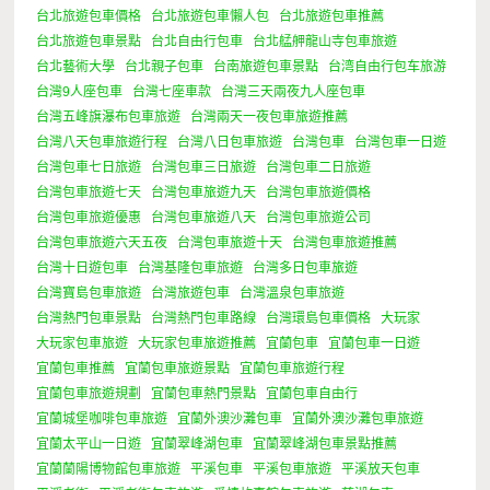
台北旅遊包車價格
台北旅遊包車懶人包
台北旅遊包車推薦
台北旅遊包車景點
台北自由行包車
台北艋舺龍山寺包車旅遊
台北藝術大學
台北親子包車
台南旅遊包車景點
台湾自由行包车旅游
台灣9人座包車
台灣七座車款
台灣三天兩夜九人座包車
台灣五峰旗瀑布包車旅遊
台灣兩天一夜包車旅遊推薦
台灣八天包車旅遊行程
台灣八日包車旅遊
台灣包車
台灣包車一日遊
台灣包車七日旅遊
台灣包車三日旅遊
台灣包車二日旅遊
台灣包車旅遊七天
台灣包車旅遊九天
台灣包車旅遊價格
台灣包車旅遊優惠
台灣包車旅遊八天
台灣包車旅遊公司
台灣包車旅遊六天五夜
台灣包車旅遊十天
台灣包車旅遊推薦
台灣十日遊包車
台灣基隆包車旅遊
台灣多日包車旅遊
台灣寶島包車旅遊
台灣旅遊包車
台灣溫泉包車旅遊
台灣熱門包車景點
台灣熱門包車路線
台灣環島包車價格
大玩家
大玩家包車旅遊
大玩家包車旅遊推薦
宜蘭包車
宜蘭包車一日遊
宜蘭包車推薦
宜蘭包車旅遊景點
宜蘭包車旅遊行程
宜蘭包車旅遊規劃
宜蘭包車熱門景點
宜蘭包車自由行
宜蘭城堡咖啡包車旅遊
宜蘭外澳沙灘包車
宜蘭外澳沙灘包車旅遊
宜蘭太平山一日遊
宜蘭翠峰湖包車
宜蘭翠峰湖包車景點推薦
宜蘭蘭陽博物館包車旅遊
平溪包車
平溪包車旅遊
平溪放天包車