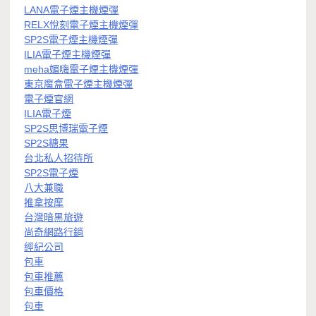
LANA電子煙主機煙彈
RELX悅刻電子煙主機煙彈
SP2S電子煙主機煙彈
ILIA電子煙主機煙彈
meha媚嗨電子煙主機煙彈
東京魔盒電子煙主機煙彈
電子煙官網
ILIA電子煙
SP2S思博瑞電子煙
SP2S糖果
台北私人招待所
SP2S電子煙
八大兼職
推拿按摩
台灣暗黑旅遊
尚奇網路行銷
經紀公司
包車
包車推薦
包車價格
包車