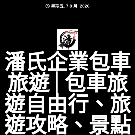
Skip
星期五, 7 8 月, 2026
to
content
潘氏企業包車
旅遊│包車旅
遊自由行、旅
遊攻略、景點