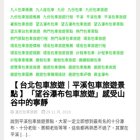
九人包車推薦
九人座包車
九份
九份包車
九份包車旅遊
2 Minutes
九份包車旅遊推薦
九份包車旅遊行程
平溪
平溪包車
平溪包車旅遊
暑假包車旅遊
望古瀑布包車
望古瀑布包車旅遊
望古瀑布包車景點
望古車站包車旅遊
熱門包車旅遊景點
熱門包車景點
熱門景點包車旅遊行程
熱門海景包車旅遊
環島包車旅遊
環島包車旅遊價格
環島包車旅遊推薦
環島包車旅遊行程
環島包車旅遊規劃
環島包車旅遊首選
計程車包車
計程車包車旅遊
計程車車推薦
連假包車
連假包車旅遊
連續假期包車
遊覽車包車旅首選
遨遊包車價格
遨遊包車推薦
遨遊包車旅遊
遨遊包車服務
遨遊包車機場接送
遨遊包車評價
黃金瀑布
【 台北包車旅遊｜平溪包車旅遊景
點 】「望谷瀑布包車旅遊」感受山
谷中的寧靜
潘氏包車旅遊
29 11 月, 2018
說到平溪包車旅遊景點，大家一定立即想到最有名的十分瀑
布、十分老街、菁桐老街等等，這些都再熟悉不過了，其實在
平溪 […]...