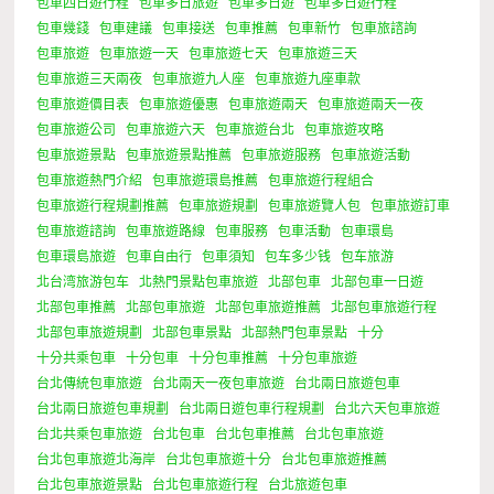
包車四日遊行程
包車多日旅遊
包車多日遊
包車多日遊行程
包車幾錢
包車建議
包車接送
包車推薦
包車新竹
包車旅諮詢
包車旅遊
包車旅遊一天
包車旅遊七天
包車旅遊三天
包車旅遊三天兩夜
包車旅遊九人座
包車旅遊九座車款
包車旅遊價目表
包車旅遊優惠
包車旅遊兩天
包車旅遊兩天一夜
包車旅遊公司
包車旅遊六天
包車旅遊台北
包車旅遊攻略
包車旅遊景點
包車旅遊景點推薦
包車旅遊服務
包車旅遊活動
包車旅遊熱門介紹
包車旅遊環島推薦
包車旅遊行程組合
包車旅遊行程規劃推薦
包車旅遊規劃
包車旅遊覽人包
包車旅遊訂車
包車旅遊諮詢
包車旅遊路線
包車服務
包車活動
包車環島
包車環島旅遊
包車自由行
包車須知
包车多少钱
包车旅游
北台湾旅游包车
北熱門景點包車旅遊
北部包車
北部包車一日遊
北部包車推薦
北部包車旅遊
北部包車旅遊推薦
北部包車旅遊行程
北部包車旅遊規劃
北部包車景點
北部熱門包車景點
十分
十分共乘包車
十分包車
十分包車推薦
十分包車旅遊
台北傳統包車旅遊
台北兩天一夜包車旅遊
台北兩日旅遊包車
台北兩日旅遊包車規劃
台北兩日遊包車行程規劃
台北六天包車旅遊
台北共乘包車旅遊
台北包車
台北包車推薦
台北包車旅遊
台北包車旅遊北海岸
台北包車旅遊十分
台北包車旅遊推薦
台北包車旅遊景點
台北包車旅遊行程
台北旅遊包車