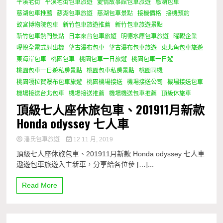
平溪老街
平溪老街包車旅遊
愛情故事館包車旅遊
慈湖包車
慈湖包車推薦
慈湖包車旅遊
慈湖包車景點
接機價格
接機預約
故宮博物院包車
新竹包車旅遊推薦
新竹包車旅遊景點
新竹包車熱門景點
日本來台包車旅遊
明德水庫包車旅遊
曜輗企業
曜輗全電式射出機
望古瀑布包車
望古瀑布包車旅遊
東北角包車旅遊
東海岸包車
桃園包車
桃園包車一日旅遊
桃園包車一日遊
桃園包車一日遊私房景點
桃園包車私房景點
桃園司機
桃園嘎拉賀瀑布包車旅遊
桃園機場接送
機場接送公司
機場接送包車
機場接送台北包車
機場接送推薦
機場機送包車推薦
頂級休旅車
頂級七人座休旅包車、201911月新款
Honda odyssey 七人車
潘氏包車旅遊
12 11 月, 2019
頂級七人座休旅包車、201911月新款 Honda odyssey 七人車
遨遊包車旅遊入主新車，分享給各位參 […]...
Read More